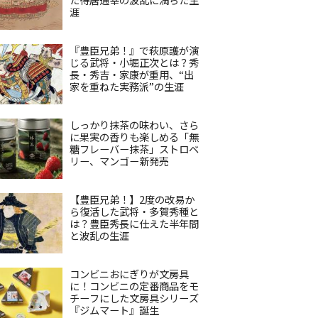
涯
『豊臣兄弟！』で萩原護が演
じる武将・小堀正次とは？秀
長・秀吉・家康が重用、“出
家を重ねた実務派”の生涯
しっかり抹茶の味わい、さら
に果実の香りも楽しめる「無
糖フレーバー抹茶」ストロベ
リー、マンゴー新発売
【豊臣兄弟！】2度の改易か
ら復活した武将・多賀秀種と
は？豊臣秀長に仕えた半年間
と波乱の生涯
コンビニおにぎりが文房具
に！コンビニの定番商品をモ
チーフにした文房具シリーズ
『ジムマート』誕生