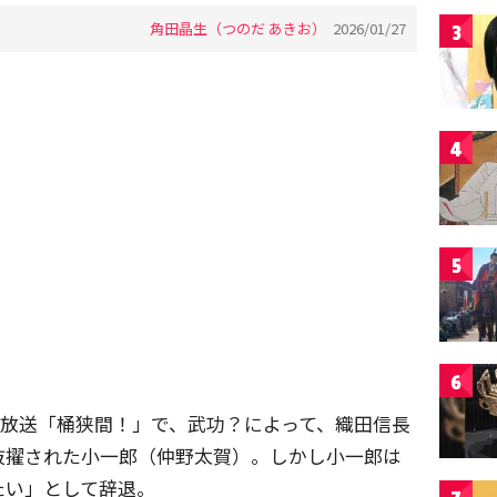
角田晶生（つのだ あきお）
2026/01/27
3
4
5
6
回放送「桶狭間！」で、武功？によって、織田信長
抜擢された小一郎（仲野太賀）。しかし小一郎は
たい」として辞退。