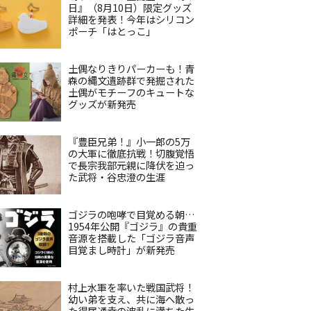
日』（8月10日）限定グッズ
詳細を発表！今年はシリコン
ポーチ「はとっこ」
土偶なりきりパーカーも！青
森の縄文遺跡群で発掘された
土偶がモチーフのキュートな
グッズが新発売
『豊臣兄弟！』小一郎の5万
の大軍に徹底抗戦！切腹覚悟
で長宗我部元親に降伏を迫っ
た武将・谷忠澄の生涯
ゴジラの咆哮で目覚める朝…
1954年公開『ゴジラ』の貴重
音源を搭載した「ゴジラ音声
目覚まし時計」が新発売
村上水軍を率いた戦国武将！
幼い弟を支え、共に海へ散っ
た得居通幸の波乱に満ちた生