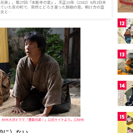
兄弟」。第27回『本能寺の変』。天正10年（1582）6月2日未
れていた京の町で、突然とどろき渡った鉄砲の音。明け方の空
る炎と…
12
13
14
15
NHK大河ドラマ「豊臣兄弟！」公式サイトより。🄫NHK
的に）ない