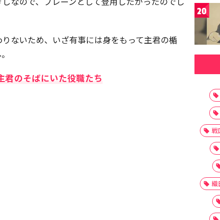
きしなので、ブレーンとして登用したかったのでし
20
わりないため、いざ有事には身をもって主君の楯
ん。
主君のそばにいた役職たち
戦
織