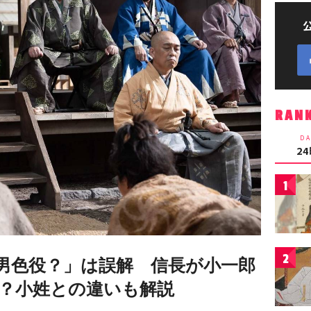
RAN
DA
2
1
2
男色役？」は誤解 信長が小一郎
？小姓との違いも解説