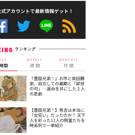
公式アカウントで最新情報ゲット！
ランキング
KING
ILY
WEEKLY
MONTHLY
4時間
週 間
月 間
『豊臣兄弟！』お市と柴田勝
家、自刃しての最期と「辞世
の句」…運命を共にした２人
の悲劇
【豊臣兄弟！】秀吉は本当に
「女狂い」だったのか？ 天下
人を彩った11人の側室たちを
時系列で一挙紹介