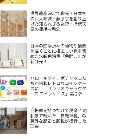
世界遺産決定で脚光！日本初
の巨大都城・藤原京を創り上
げた知られざる女帝・持統天
皇の凄絶な執念
日本の四季折々の植物や情景
を描くことに相応しい色を集
めた水彩色鉛筆『色辞典』が
新発売！
ハローキティ、ポチャッコた
ちが昭和レトロなコインケー
スに！「サンリオキャラクタ
ーズ コインケース」第２弾
自転車を持つだけで税金？ 昭
和まで続いた「自転車税」の
意外な歴史と脱税が横行した
理由