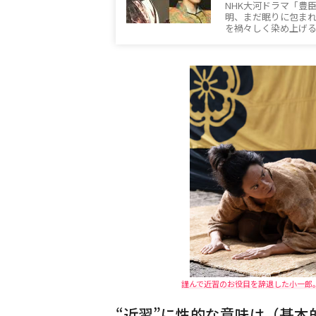
NHK大河ドラマ「豊臣
明、まだ眠りに包ま
を禍々しく染め上げ
謹んで近習のお役目を辞退した小一郎。
“近習”に性的な意味は（基本