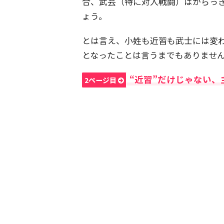
合、武芸（特に対人戦闘）はからっ
ょう。
とは言え、小姓も近習も武士には変
となったことは言うまでもありませ
“近習”だけじゃない、
2ページ目