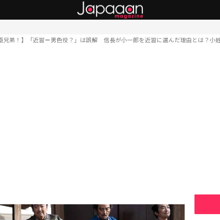
臣兄弟！】「近習＝男色役？」は誤解 信長が小一郎を近習に選んだ理由とは？小