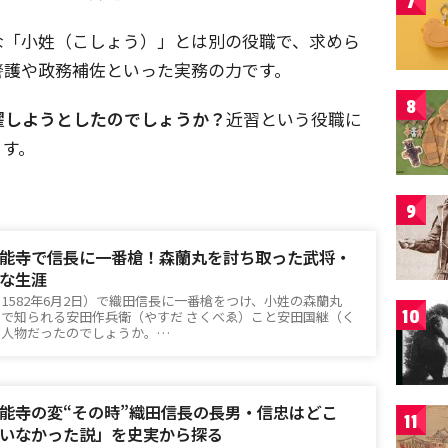
7
な「小姓（こしょう）」とは別の役職で、求めら
警護や政務補佐といった実務の力です。
8
擢しようとしたのでしょうか？
近習という役職に
ます。
9
能寺で信長に一番槍！森蘭丸を討ち取った武将・
な生涯
・1582年6月2日）で織田信長に一番槍をつけ、小姓の森蘭丸
10
で知られる安田作兵衛（やすだ さくべゑ）こと安田国継（く
な人物だったのでしょうか。…
能寺の変“その時”織田信長の長男・信忠はどこ
11
いなかった説」を史実から探る