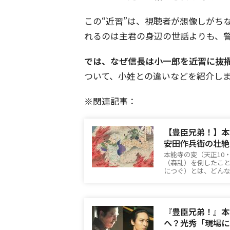
この“近習”は、視聴者が想像しがち
れるのは主君の身辺の世話よりも、
では、なぜ信長は小一郎を近習に抜
ついて、小姓との違いなどを紹介し
※関連記事：
【豊臣兄弟！】本
安田作兵衛の壮絶
本能寺の変（天正10
（森乱）を倒したこと
につぐ）とは、どん
『豊臣兄弟！』本
へ？光秀「現場に