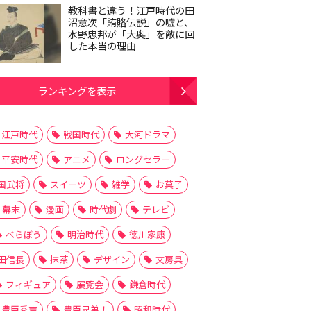
教科書と違う！江戸時代の田
沼意次「賄賂伝説」の嘘と、
水野忠邦が「大奥」を敵に回
した本当の理由
ランキングを表示
江戸時代
戦国時代
大河ドラマ
平安時代
アニメ
ロングセラー
国武将
スイーツ
雑学
お菓子
幕末
漫画
時代劇
テレビ
べらぼう
明治時代
徳川家康
田信長
抹茶
デザイン
文房具
フィギュア
展覧会
鎌倉時代
豊臣秀吉
豊臣兄弟！
昭和時代