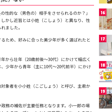
長の性的な（男色の）相手をさせられるのか？」
16
。しかし近習とは小姓（こしょう）と異なり、性
られました。
17
するため、好みに合った美少年が多く選ばれたと
年から壮年（20歳前後〜30代）にかけて幅広く
18
、少年から青年（主に10代〜20代前半）にかけ
的対象者を小小姓（こごしょう）と呼び、主君か
19
や政務の補佐が主要任務となります。小一郎の場