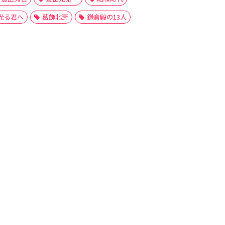
光る君へ
葛飾北斎
鎌倉殿の13人