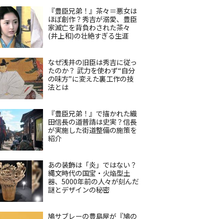
『豊臣兄弟！』茶々＝悪女は
ほぼ創作？秀吉が溺愛、豊臣
家滅亡を背負わされた茶々
(井上和)の壮絶すぎる生涯
なぜ浅井の旧臣は秀吉に従っ
たのか？ 武力を使わず“自分
の味方”に変えた裏工作の技
法とは
『豊臣兄弟！』で描かれた織
田信長の道普請は史実？信長
が実施した街道整備の施策を
紹介
あの装飾は「炎」ではない？
縄文時代の国宝・火焔型土
器、5000年前の人々が刻んだ
謎とデザインの秘密
鳩サブレーの豊島屋が『鳩の