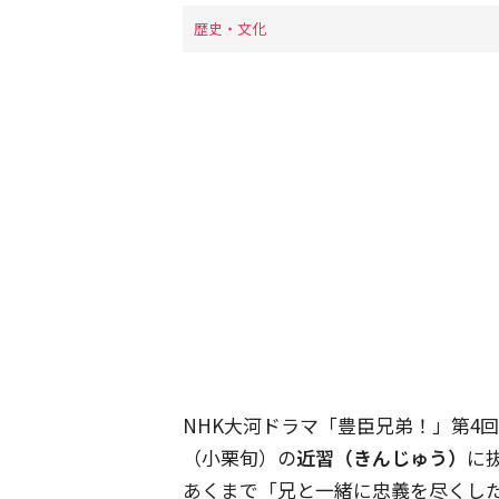
歴史・文化
NHK大河ドラマ「豊臣兄弟！」第4
（小栗旬）の
近習（きんじゅう）
に
あくまで「兄と一緒に忠義を尽くし