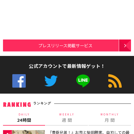
プレスリリース掲載サービス
公式アカウントで最新情報ゲット！
ランキング
RANKING
DAILY
WEEKLY
MONTHLY
24時間
週 間
月 間
『豊臣兄弟！』お市と柴田勝家、自刃しての最