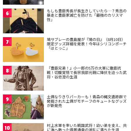
もしも豊臣秀長が長生きしていたら…？秀吉の
6
暴走と豊臣家滅亡を防げた「最強のカリスマ
性」
鳩サブレーの豊島屋が『鳩の日』（8月10日）
7
限定グッズ詳細を発表！今年はシリコンポーチ
「はとっこ」
『豊臣兄弟！』小一郎の5万の大軍に徹底抗
8
戦！切腹覚悟で長宗我部元親に降伏を迫った武
将・谷忠澄の生涯
土偶なりきりパーカーも！青森の縄文遺跡群で
9
発掘された土偶がモチーフのキュートなグッズ
が新発売
村上水軍を率いた戦国武将！幼い弟を支え、共
10
に海へ散った得居通幸の波乱に満ちた生涯