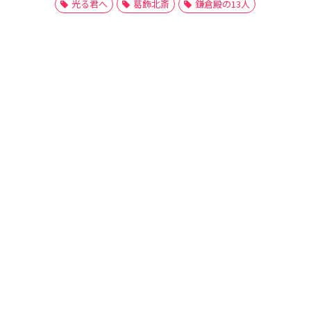
光る君へ
葛飾北斎
鎌倉殿の13人