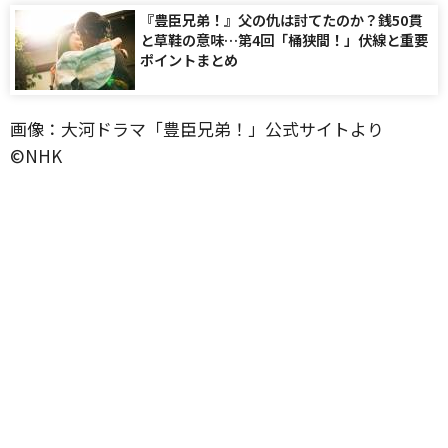
『豊臣兄弟！』父の仇は討てたのか？銭50貫
と草鞋の意味…第4回「桶狭間！」伏線と重要
ポイントまとめ
画像：大河ドラマ「豊臣兄弟！」公式サイトより
©️NHK