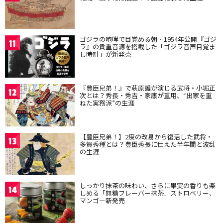
ゴジラの咆哮で目覚める朝…1954年公開『ゴジ
11
ラ』の貴重音源を搭載した「ゴジラ音声目覚ま
し時計」が新発売
『豊臣兄弟！』で萩原護が演じる武将・小堀正
12
次とは？秀長・秀吉・家康が重用、“出家を重
ねた実務派”の生涯
【豊臣兄弟！】2度の改易から復活した武将・
13
多賀秀種とは？豊臣秀長に仕えた半年間と波乱
の生涯
しっかり抹茶の味わい、さらに果実の香りも楽
14
しめる「無糖フレーバー抹茶」ストロベリー、
マンゴー新発売