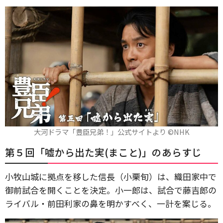
大河ドラマ「豊臣兄弟！」公式サイトより ©️NHK
第５回「嘘から出た実(まこと)」のあらすじ
小牧山城に拠点を移した信長（小栗旬）は、織田家中で
御前試合を開くことを決定。小一郎は、試合で藤吉郎の
ライバル・前田利家の鼻を明かすべく、一計を案じる。