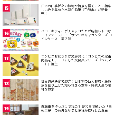
日本の四季折々の植物や情景を描くことに相応
15
しい色を集めた水彩色鉛筆『色辞典』が新発
売！
ハローキティ、ポチャッコたちが昭和レトロな
16
コインケースに！「サンリオキャラクターズ コ
インケース」第２弾
コンビニおにぎりが文房具に！コンビニの定番
17
商品をモチーフにした文房具シリーズ『ジムマ
ート』誕生
世界遺産決定で脚光！日本初の巨大都城・藤原
18
京を創り上げた知られざる女帝・持統天皇の凄
絶な執念
自転車を持つだけで税金？ 昭和まで続いた「自
19
転車税」の意外な歴史と脱税が横行した理由