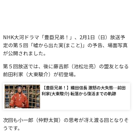
NHK大河ドラマ「豊臣兄弟！」、2月1日（日）放送予
定の第５回「嘘から出た実(まこと)」の予告、場面写真
が公開されました。
第５回放送では、後に藤吉郎（池松壮亮）の盟友となる
前田利家（大東駿介）が初登場。
【豊臣兄弟！】織田信長 激怒の大失態…前田
利家(大東駿介) 転落から復活までの軌跡
次回も小一郎（仲野太賀）の思考が冴え渡る回となりそ
うです。