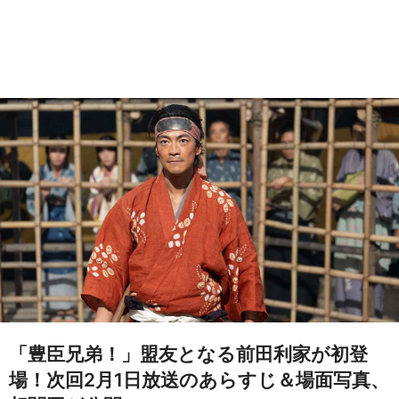
「豊臣兄弟！」盟友となる前田利家が初登
場！次回2月1日放送のあらすじ＆場面写真、