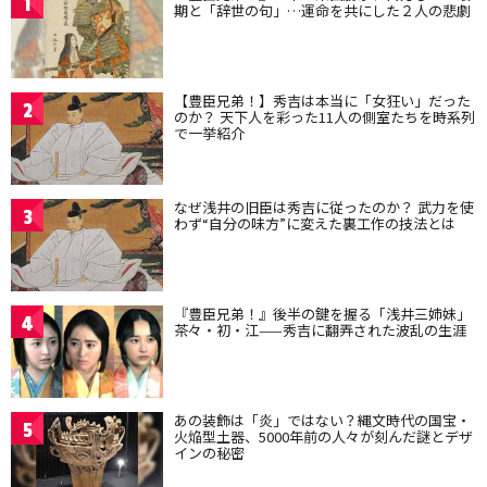
1
期と「辞世の句」…運命を共にした２人の悲劇
【豊臣兄弟！】秀吉は本当に「女狂い」だった
2
のか？ 天下人を彩った11人の側室たちを時系列
で一挙紹介
なぜ浅井の旧臣は秀吉に従ったのか？ 武力を使
3
わず“自分の味方”に変えた裏工作の技法とは
『豊臣兄弟！』後半の鍵を握る「浅井三姉妹」
4
茶々・初・江——秀吉に翻弄された波乱の生涯
あの装飾は「炎」ではない？縄文時代の国宝・
5
火焔型土器、5000年前の人々が刻んだ謎とデザ
インの秘密