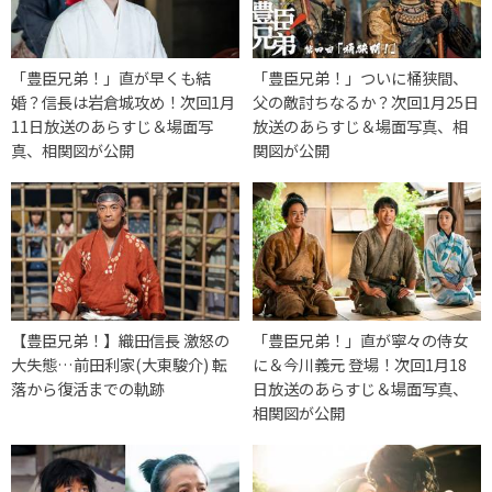
「豊臣兄弟！」直が早くも結
「豊臣兄弟！」ついに桶狭間、
婚？信長は岩倉城攻め！次回1月
父の敵討ちなるか？次回1月25日
11日放送のあらすじ＆場面写
放送のあらすじ＆場面写真、相
真、相関図が公開
関図が公開
【豊臣兄弟！】織田信長 激怒の
「豊臣兄弟！」直が寧々の侍女
大失態…前田利家(大東駿介) 転
に＆今川義元 登場！次回1月18
落から復活までの軌跡
日放送のあらすじ＆場面写真、
相関図が公開