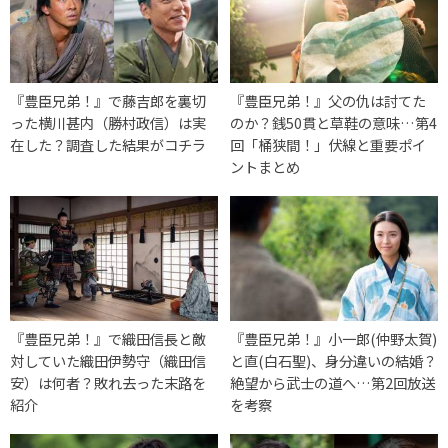
『豊臣兄弟！』で藤吉郎を裏切
『豊臣兄弟！』父の仇は討てた
った横川甚内（勝村政信）は実
のか？銭50貫と草鞋の意味…第4
在した？調査した結果がコチラ
回「桶狭間！」伏線と重要ポイ
ントまとめ
『豊臣兄弟！』で織田信長と敵
『豊臣兄弟！』小一郎(仲野太賀)
対していた織田伊勢守（織田信
と直(白石聖)、身分違いの結婚？
安）は何者？敗れ去った末路を
絶望から武士の道へ…第2回放送
紹介
を考察