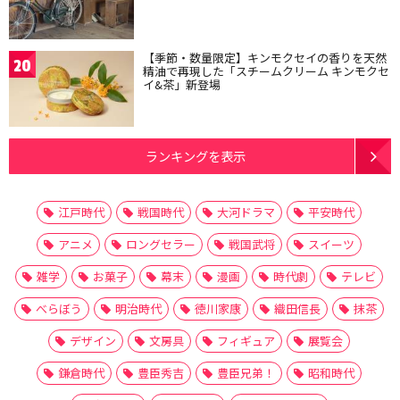
【季節・数量限定】キンモクセイの香りを天然
20
精油で再現した「スチームクリーム キンモクセ
イ&茶」新登場
ランキングを表示
江戸時代
戦国時代
大河ドラマ
平安時代
アニメ
ロングセラー
戦国武将
スイーツ
雑学
お菓子
幕末
漫画
時代劇
テレビ
べらぼう
明治時代
徳川家康
織田信長
抹茶
デザイン
文房具
フィギュア
展覧会
鎌倉時代
豊臣秀吉
豊臣兄弟！
昭和時代