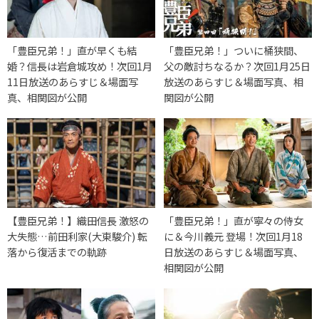
「豊臣兄弟！」直が早くも結
「豊臣兄弟！」ついに桶狭間、
婚？信長は岩倉城攻め！次回1月
父の敵討ちなるか？次回1月25日
11日放送のあらすじ＆場面写
放送のあらすじ＆場面写真、相
真、相関図が公開
関図が公開
【豊臣兄弟！】織田信長 激怒の
「豊臣兄弟！」直が寧々の侍女
大失態…前田利家(大東駿介) 転
に＆今川義元 登場！次回1月18
落から復活までの軌跡
日放送のあらすじ＆場面写真、
相関図が公開