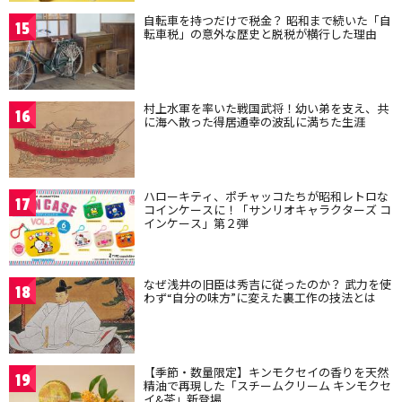
自転車を持つだけで税金？ 昭和まで続いた「自
15
転車税」の意外な歴史と脱税が横行した理由
村上水軍を率いた戦国武将！幼い弟を支え、共
16
に海へ散った得居通幸の波乱に満ちた生涯
ハローキティ、ポチャッコたちが昭和レトロな
17
コインケースに！「サンリオキャラクターズ コ
インケース」第２弾
なぜ浅井の旧臣は秀吉に従ったのか？ 武力を使
18
わず“自分の味方”に変えた裏工作の技法とは
【季節・数量限定】キンモクセイの香りを天然
19
精油で再現した「スチームクリーム キンモクセ
イ&茶」新登場