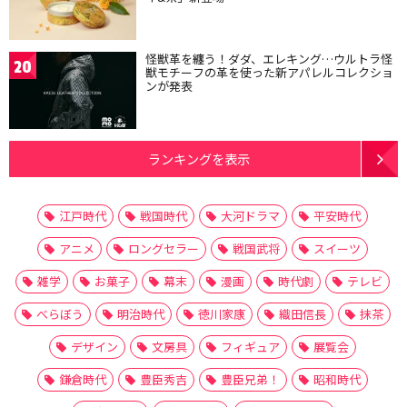
怪獣革を纏う！ダダ、エレキング…ウルトラ怪
20
獣モチーフの革を使った新アパレルコレクショ
ンが発表
ランキングを表示
江戸時代
戦国時代
大河ドラマ
平安時代
アニメ
ロングセラー
戦国武将
スイーツ
雑学
お菓子
幕末
漫画
時代劇
テレビ
べらぼう
明治時代
徳川家康
織田信長
抹茶
デザイン
文房具
フィギュア
展覧会
鎌倉時代
豊臣秀吉
豊臣兄弟！
昭和時代