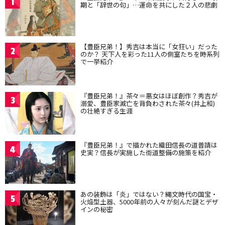
1
期と「辞世の句」…運命を共にした２人の悲劇
【豊臣兄弟！】秀吉は本当に「女狂い」だった
2
のか？ 天下人を彩った11人の側室たちを時系列
で一挙紹介
『豊臣兄弟！』茶々＝悪女はほぼ創作？秀吉が
3
溺愛、豊臣家滅亡を背負わされた茶々(井上和)
の壮絶すぎる生涯
『豊臣兄弟！』で描かれた織田信長の道普請は
4
史実？信長が実施した街道整備の施策を紹介
あの装飾は「炎」ではない？縄文時代の国宝・
5
火焔型土器、5000年前の人々が刻んだ謎とデザ
インの秘密