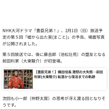
NHK大河ドラマ「豊臣兄弟！」、2月1日（日）放送予
定の第５回「嘘から出た実(まこと)」の予告、場面写真
が公開されました。
第５回放送では、後に藤吉郎（池松壮亮）の盟友となる
前田利家（大東駿介）が初登場。
【豊臣兄弟！】織田信長 激怒の大失態…前田
利家(大東駿介) 転落から復活までの軌跡
次回も小一郎（仲野太賀）の思考が冴え渡る回となりそ
うです。