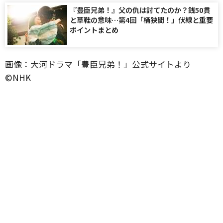
『豊臣兄弟！』父の仇は討てたのか？銭50貫
と草鞋の意味…第4回「桶狭間！」伏線と重要
ポイントまとめ
画像：大河ドラマ「豊臣兄弟！」公式サイトより
©️NHK