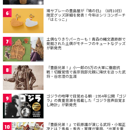
鳩サブレーの豊島屋が『鳩の日』（8月10日）
6
限定グッズ詳細を発表！今年はシリコンポーチ
「はとっこ」
土偶なりきりパーカーも！青森の縄文遺跡群で
7
発掘された土偶がモチーフのキュートなグッズ
が新発売
『豊臣兄弟！』小一郎の5万の大軍に徹底抗
8
戦！切腹覚悟で長宗我部元親に降伏を迫った武
将・谷忠澄の生涯
ゴジラの咆哮で目覚める朝…1954年公開『ゴジ
9
ラ』の貴重音源を搭載した「ゴジラ音声目覚ま
し時計」が新発売
『豊臣兄弟！』で萩原護が演じる武将・小堀正
10
次とは？秀長・秀吉・家康が重用、“出家を重