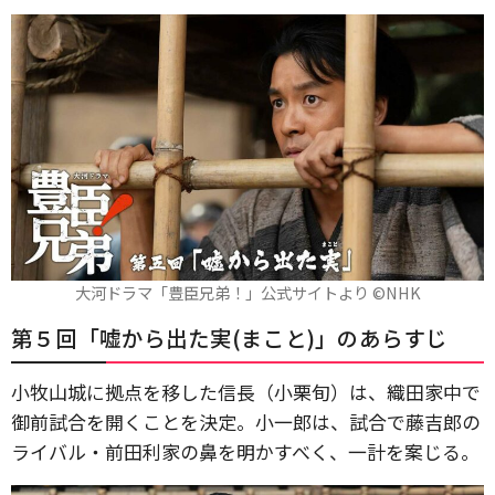
大河ドラマ「豊臣兄弟！」公式サイトより ©️NHK
第５回「嘘から出た実(まこと)」のあらすじ
小牧山城に拠点を移した信長（小栗旬）は、織田家中で
御前試合を開くことを決定。小一郎は、試合で藤吉郎の
ライバル・前田利家の鼻を明かすべく、一計を案じる。