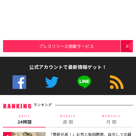
プレスリリース掲載サービス
公式アカウントで最新情報ゲット！
ランキング
RANKING
DAILY
WEEKLY
MONTHLY
24時間
週 間
月 間
『豊臣兄弟！』お市と柴田勝家、自刃しての最