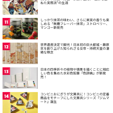
ねた実務派”の生涯
しっかり抹茶の味わい、さらに果実の香りも楽
11
しめる「無糖フレーバー抹茶」ストロベリー、
マンゴー新発売
世界遺産決定で脚光！日本初の巨大都城・藤原
12
京を創り上げた知られざる女帝・持統天皇の凄
絶な執念
日本の四季折々の植物や情景を描くことに相応
13
しい色を集めた水彩色鉛筆『色辞典』が新発
売！
コンビニおにぎりが文房具に！コンビニの定番
14
商品をモチーフにした文房具シリーズ『ジムマ
ート』誕生