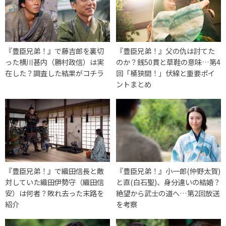
『豊臣兄弟！』で藤吉郎を裏切
『豊臣兄弟！』父の仇は討てた
った横川甚内（勝村政信）は実
のか？銭50貫と草鞋の意味…第4
在した？調査した結果がコチラ
回「桶狭間！」伏線と重要ポイ
ントまとめ
『豊臣兄弟！』で織田信長と敵
『豊臣兄弟！』小一郎(仲野太賀)
対していた織田伊勢守（織田信
と直(白石聖)、身分違いの結婚？
安）は何者？敗れ去った末路を
絶望から武士の道へ…第2回放送
紹介
を考察