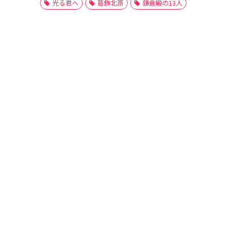
光る君へ
葛飾北斎
鎌倉殿の13人