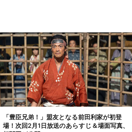
「豊臣兄弟！」盟友となる前田利家が初登
場！次回2月1日放送のあらすじ＆場面写真、