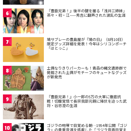
『豊臣兄弟！』後半の鍵を握る「浅井三姉妹」
6
茶々・初・江——秀吉に翻弄された波乱の生涯
鳩サブレーの豊島屋が『鳩の日』（8月10日）
7
限定グッズ詳細を発表！今年はシリコンポーチ
「はとっこ」
土偶なりきりパーカーも！青森の縄文遺跡群で
8
発掘された土偶がモチーフのキュートなグッズ
が新発売
『豊臣兄弟！』小一郎の5万の大軍に徹底抗
9
戦！切腹覚悟で長宗我部元親に降伏を迫った武
将・谷忠澄の生涯
ゴジラの咆哮で目覚める朝…1954年公開『ゴジ
10
ラ』の貴重音源を搭載した「ゴジラ音声目覚ま