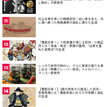
し時計」が新発売
村上水軍を率いた戦国武将！幼い弟を支え、共
11
に海へ散った得居通幸の波乱に満ちた生涯
『豊臣兄弟！』で萩原護が演じる武将・小堀正
12
次とは？秀長・秀吉・家康が重用、“出家を重
ねた実務派”の生涯
しっかり抹茶の味わい、さらに果実の香りも楽
13
しめる「無糖フレーバー抹茶」ストロベリー、
マンゴー新発売
【豊臣兄弟！】2度の改易から復活した武将・
14
多賀秀種とは？豊臣秀長に仕えた半年間と波乱
の生涯