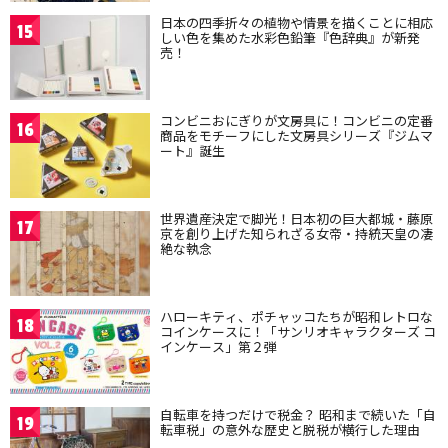
日本の四季折々の植物や情景を描くことに相応
15
しい色を集めた水彩色鉛筆『色辞典』が新発
売！
コンビニおにぎりが文房具に！コンビニの定番
16
商品をモチーフにした文房具シリーズ『ジムマ
ート』誕生
世界遺産決定で脚光！日本初の巨大都城・藤原
17
京を創り上げた知られざる女帝・持統天皇の凄
絶な執念
ハローキティ、ポチャッコたちが昭和レトロな
18
コインケースに！「サンリオキャラクターズ コ
インケース」第２弾
自転車を持つだけで税金？ 昭和まで続いた「自
19
転車税」の意外な歴史と脱税が横行した理由