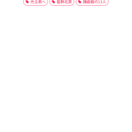
光る君へ
葛飾北斎
鎌倉殿の13人