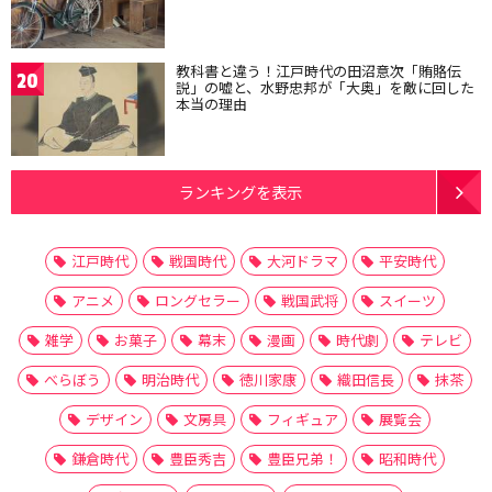
教科書と違う！江戸時代の田沼意次「賄賂伝
20
説」の嘘と、水野忠邦が「大奥」を敵に回した
本当の理由
ランキングを表示
江戸時代
戦国時代
大河ドラマ
平安時代
アニメ
ロングセラー
戦国武将
スイーツ
雑学
お菓子
幕末
漫画
時代劇
テレビ
べらぼう
明治時代
徳川家康
織田信長
抹茶
デザイン
文房具
フィギュア
展覧会
鎌倉時代
豊臣秀吉
豊臣兄弟！
昭和時代