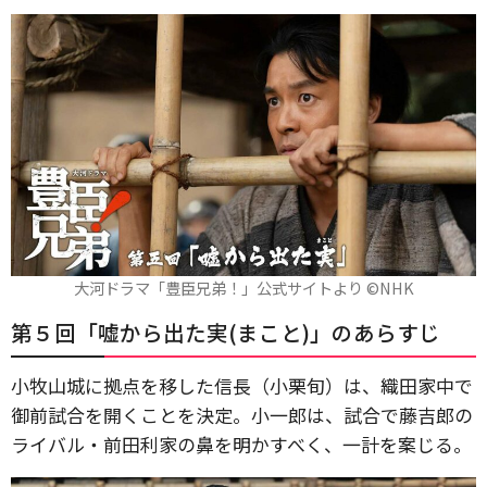
大河ドラマ「豊臣兄弟！」公式サイトより ©️NHK
第５回「嘘から出た実(まこと)」のあらすじ
小牧山城に拠点を移した信長（小栗旬）は、織田家中で
御前試合を開くことを決定。小一郎は、試合で藤吉郎の
ライバル・前田利家の鼻を明かすべく、一計を案じる。