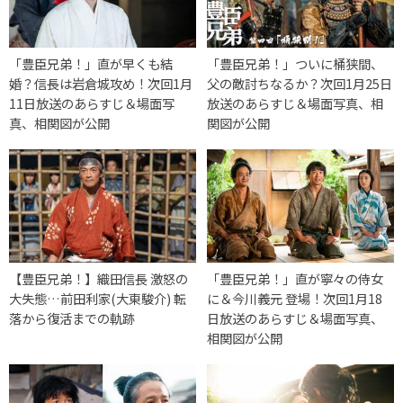
「豊臣兄弟！」直が早くも結
「豊臣兄弟！」ついに桶狭間、
婚？信長は岩倉城攻め！次回1月
父の敵討ちなるか？次回1月25日
11日放送のあらすじ＆場面写
放送のあらすじ＆場面写真、相
真、相関図が公開
関図が公開
【豊臣兄弟！】織田信長 激怒の
「豊臣兄弟！」直が寧々の侍女
大失態…前田利家(大東駿介) 転
に＆今川義元 登場！次回1月18
落から復活までの軌跡
日放送のあらすじ＆場面写真、
相関図が公開