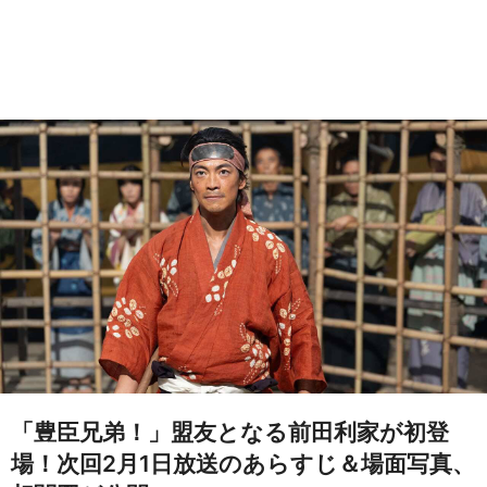
「豊臣兄弟！」盟友となる前田利家が初登
場！次回2月1日放送のあらすじ＆場面写真、