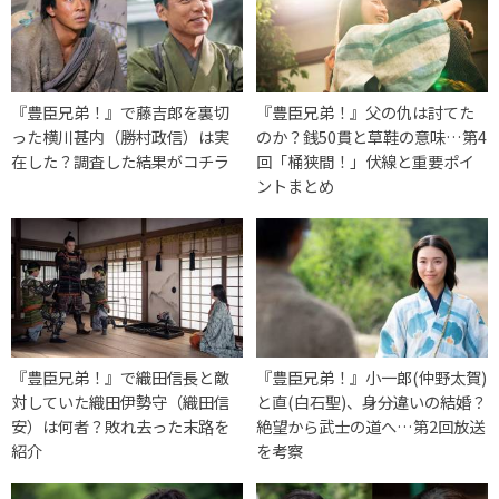
『豊臣兄弟！』で藤吉郎を裏切
『豊臣兄弟！』父の仇は討てた
った横川甚内（勝村政信）は実
のか？銭50貫と草鞋の意味…第4
在した？調査した結果がコチラ
回「桶狭間！」伏線と重要ポイ
ントまとめ
『豊臣兄弟！』で織田信長と敵
『豊臣兄弟！』小一郎(仲野太賀)
対していた織田伊勢守（織田信
と直(白石聖)、身分違いの結婚？
安）は何者？敗れ去った末路を
絶望から武士の道へ…第2回放送
紹介
を考察