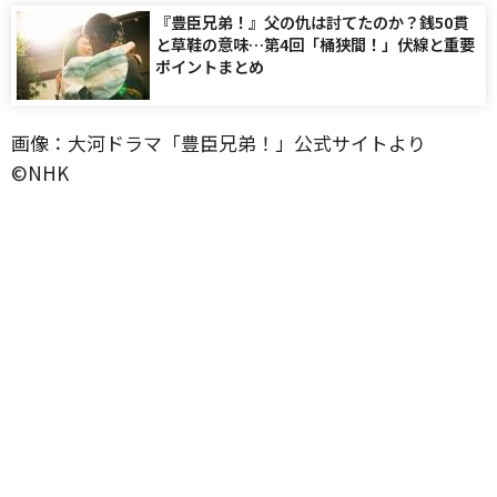
『豊臣兄弟！』父の仇は討てたのか？銭50貫
と草鞋の意味…第4回「桶狭間！」伏線と重要
ポイントまとめ
画像：大河ドラマ「豊臣兄弟！」公式サイトより
©️NHK