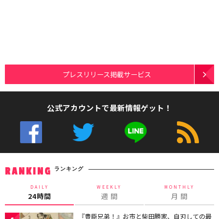
プレスリリース掲載サービス
公式アカウントで最新情報ゲット！
ランキング
RANKING
DAILY
WEEKLY
MONTHLY
24時間
週 間
月 間
『豊臣兄弟！』お市と柴田勝家、自刃しての最