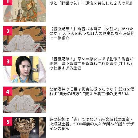
1
期と「辞世の句」…運命を共にした２人の悲劇
【豊臣兄弟！】秀吉は本当に「女狂い」だった
2
のか？ 天下人を彩った11人の側室たちを時系列
で一挙紹介
『豊臣兄弟！』茶々＝悪女はほぼ創作？秀吉が
3
溺愛、豊臣家滅亡を背負わされた茶々(井上和)
の壮絶すぎる生涯
なぜ浅井の旧臣は秀吉に従ったのか？ 武力を使
4
わず“自分の味方”に変えた裏工作の技法とは
あの装飾は「炎」ではない？縄文時代の国宝・
5
火焔型土器、5000年前の人々が刻んだ謎とデザ
インの秘密