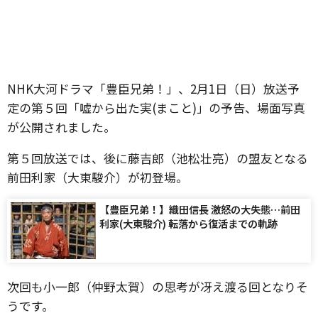
NHK大河ドラマ「豊臣兄弟！」、2月1日（日）放送予
定の第５回「嘘から出た実(まこと)」の予告、場面写真
が公開されました。
第５回放送では、後に藤吉郎（池松壮亮）の盟友となる
前田利家（大東駿介）が初登場。
【豊臣兄弟！】織田信長 激怒の大失態…前田
利家(大東駿介) 転落から復活までの軌跡
次回も小一郎（仲野太賀）の思考が冴え渡る回となりそ
うです。