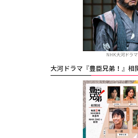
NHK大河ドラ
大河ドラマ『
豊臣兄弟！
』相