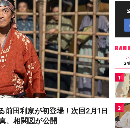
RAN
DA
2
1
2
る前田利家が初登場！次回2月1日
真、相関図が公開