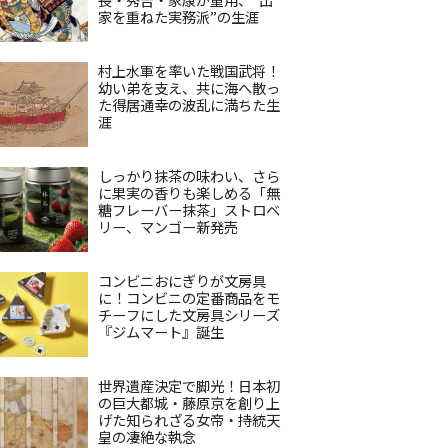
家を重ねた実務派”の生涯
村上水軍を率いた戦国武将！
幼い弟を支え、共に海へ散っ
た得居通幸の波乱に満ちた生
涯
しっかり抹茶の味わい、さら
に果実の香りも楽しめる「無
糖フレーバー抹茶」ストロベ
リー、マンゴー新発売
コンビニおにぎりが文房具
に！コンビニの定番商品をモ
チーフにした文房具シリーズ
『ジムマート』誕生
世界遺産決定で脚光！日本初
の巨大都城・藤原京を創り上
げた知られざる女帝・持統天
皇の凄絶な執念