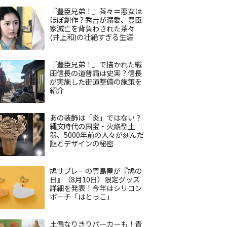
『豊臣兄弟！』茶々＝悪女は
ほぼ創作？秀吉が溺愛、豊臣
家滅亡を背負わされた茶々
(井上和)の壮絶すぎる生涯
『豊臣兄弟！』で描かれた織
田信長の道普請は史実？信長
が実施した街道整備の施策を
紹介
あの装飾は「炎」ではない？
縄文時代の国宝・火焔型土
器、5000年前の人々が刻んだ
謎とデザインの秘密
鳩サブレーの豊島屋が『鳩の
日』（8月10日）限定グッズ
詳細を発表！今年はシリコン
ポーチ「はとっこ」
土偶なりきりパーカーも！青