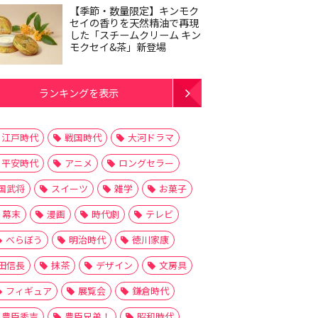
【季節・数量限定】キンモク
セイの香りを天然精油で再現
した「スチームクリーム キン
モクセイ&茶」新登場
ランキングを表示
江戸時代
戦国時代
大河ドラマ
平安時代
アニメ
ロングセラー
国武将
スイーツ
雑学
お菓子
幕末
漫画
時代劇
テレビ
べらぼう
明治時代
徳川家康
田信長
抹茶
デザイン
文房具
フィギュア
展覧会
鎌倉時代
豊臣秀吉
豊臣兄弟！
昭和時代