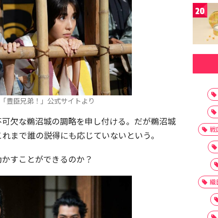
20
マ「豊臣兄弟！」公式サイトより
不可欠な鵜沼城の調略を申し付ける。だが鵜沼城
戦
これまで誰の説得にも応じていないという。
動かすことができるのか？
織