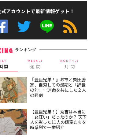
公式アカウントで最新情報ゲット！
ランキング
KING
ILY
WEEKLY
MONTHLY
4時間
週 間
月 間
『豊臣兄弟！』お市と柴田勝
家、自刃しての最期と「辞世
の句」…運命を共にした２人
の悲劇
【豊臣兄弟！】秀吉は本当に
「女狂い」だったのか？ 天下
人を彩った11人の側室たちを
時系列で一挙紹介