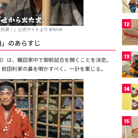
12
兄弟！」公式サイトより ©️NHK
)」のあらすじ
13
旬）は、織田家中で御前試合を開くことを決定。
・前田利家の鼻を明かすべく、一計を案じる。
14
15