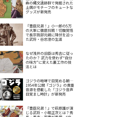
森の縄文遺跡群で発掘された
土偶がモチーフのキュートな
グッズが新発売
『豊臣兄弟！』小一郎の5万
の大軍に徹底抗戦！切腹覚悟
で長宗我部元親に降伏を迫っ
た武将・谷忠澄の生涯
なぜ浅井の旧臣は秀吉に従っ
たのか？ 武力を使わず“自分
の味方”に変えた裏工作の技
法とは
ゴジラの咆哮で目覚める朝…
1954年公開『ゴジラ』の貴重
音源を搭載した「ゴジラ音声
目覚まし時計」が新発売
『豊臣兄弟！』で萩原護が演
じる武将・小堀正次とは？秀
長・秀吉・家康が重用、“出