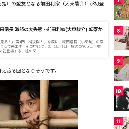
7
壮亮）の盟友となる前田利家（大東駿介）が初登
田信長 激怒の大失態…前田利家(大東駿介) 転落か
8
臣兄弟！』第4回「桶狭間！」を境に、織田信長（小栗旬）の家
まって来ます。その中には、2月1日（日）放送の第５回「嘘
」で初登場する、槍の又…
9
冴え渡る回となりそうです。
10
11