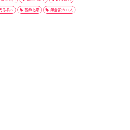
光る君へ
葛飾北斎
鎌倉殿の13人