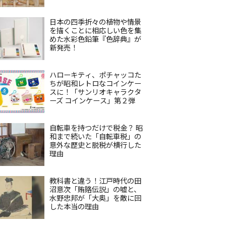
日本の四季折々の植物や情景
を描くことに相応しい色を集
めた水彩色鉛筆『色辞典』が
新発売！
ハローキティ、ポチャッコた
ちが昭和レトロなコインケー
スに！「サンリオキャラクタ
ーズ コインケース」第２弾
自転車を持つだけで税金？ 昭
和まで続いた「自転車税」の
意外な歴史と脱税が横行した
理由
教科書と違う！江戸時代の田
沼意次「賄賂伝説」の嘘と、
水野忠邦が「大奥」を敵に回
した本当の理由