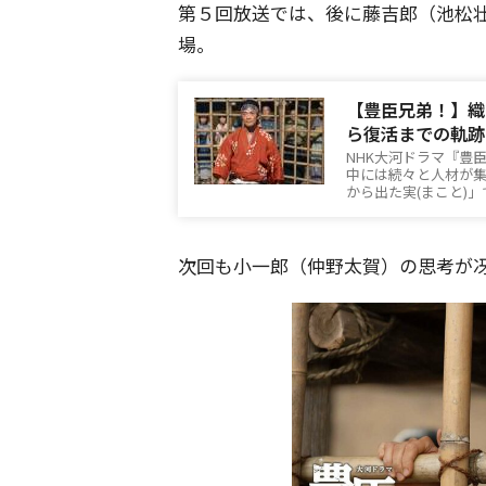
第５回放送では、後に藤吉郎（池松
場。
【豊臣兄弟！】織
ら復活までの軌跡
NHK大河ドラマ『豊
中には続々と人材が集
から出た実(まこと)
次回も小一郎（仲野太賀）の思考が