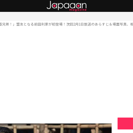
臣兄弟！」盟友となる前田利家が初登場！次回2月1日放送のあらすじ＆場面写真、