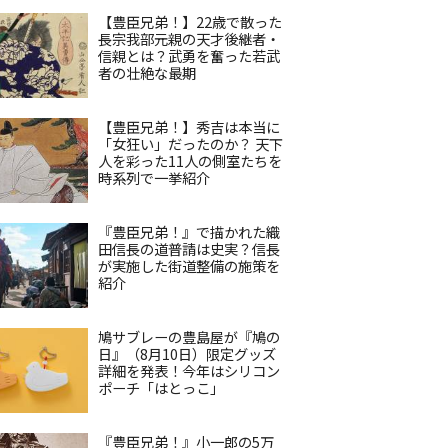
【豊臣兄弟！】22歳で散った
長宗我部元親の天才後継者・
信親とは？武勇を奮った若武
者の壮絶な最期
【豊臣兄弟！】秀吉は本当に
「女狂い」だったのか？ 天下
人を彩った11人の側室たちを
時系列で一挙紹介
『豊臣兄弟！』で描かれた織
田信長の道普請は史実？信長
が実施した街道整備の施策を
紹介
鳩サブレーの豊島屋が『鳩の
日』（8月10日）限定グッズ
詳細を発表！今年はシリコン
ポーチ「はとっこ」
『豊臣兄弟！』小一郎の5万