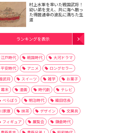
村上水軍を率いた戦国武将！
幼い弟を支え、共に海へ散っ
た得居通幸の波乱に満ちた生
涯
ランキングを表示
江戸時代
戦国時代
大河ドラマ
平安時代
アニメ
ロングセラー
国武将
スイーツ
雑学
お菓子
幕末
漫画
時代劇
テレビ
べらぼう
明治時代
織田信長
川家康
抹茶
デザイン
文房具
フィギュア
展覧会
鎌倉時代
豊臣秀吉
豊臣兄弟！
昭和時代