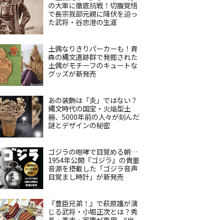
の大軍に徹底抗戦！切腹覚悟
で長宗我部元親に降伏を迫っ
た武将・谷忠澄の生涯
土偶なりきりパーカーも！青
森の縄文遺跡群で発掘された
土偶がモチーフのキュートな
グッズが新発売
あの装飾は「炎」ではない？
縄文時代の国宝・火焔型土
器、5000年前の人々が刻んだ
謎とデザインの秘密
ゴジラの咆哮で目覚める朝…
1954年公開『ゴジラ』の貴重
音源を搭載した「ゴジラ音声
目覚まし時計」が新発売
『豊臣兄弟！』で萩原護が演
じる武将・小堀正次とは？秀
長・秀吉・家康が重用、“出