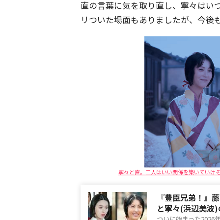
直の言葉に気を取り直し、寧々はい
リついた場面もありましたが、今後
寧々と直。二人はいい関係を築いていけそう
『豊臣兄弟！』藤
と寧々(浜辺美波
ついに始まった202