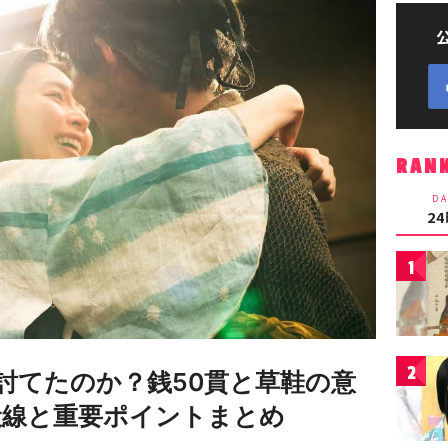
RAN
DA
2
1
2
討てたのか？銭50貫と草鞋の意
伏線と重要ポイントまとめ