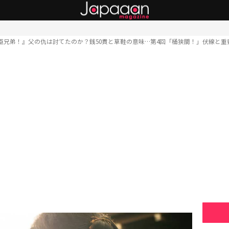
臣兄弟！』父の仇は討てたのか？銭50貫と草鞋の意味…第4回「桶狭間！」伏線と重