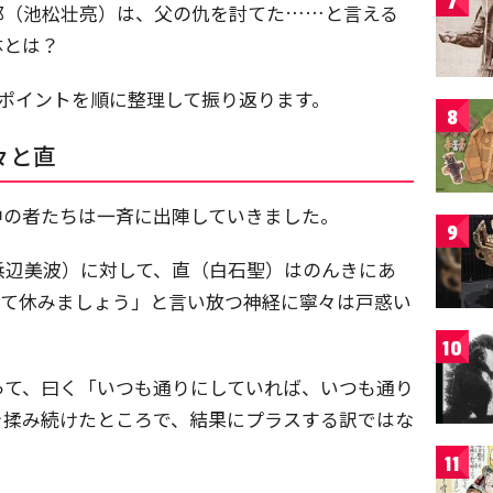
7
郎（池松壮亮）は、父の仇を討てた……と言える
体とは？
ポイントを順に整理して振り返ります。
8
々と直
中の者たちは一斉に出陣していきました。
9
浜辺美波）に対して、直（白石聖）はのんきにあ
って休みましょう」と言い放つ神経に寧々は戸惑い
10
って、曰く「いつも通りにしていれば、いつも通り
を揉み続けたところで、結果にプラスする訳ではな
11