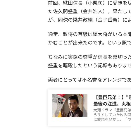
前回、織田信長（小栗旬）に愛想を
た佐久間盛重（金井浩人）。果たし
が、同僚の梁井政綱（金子岳憲）に
通常、敵将の首級は総大将がいる本
かむことが出来たのです。という訳
ちなみに実際の盛重が信長を裏切っ
盛重を暗殺したという記録もありま
両者にとっては不名誉なアレンジで
【豊臣兄弟！】“
最後の注進、丸根
大河ドラマ『豊臣兄弟
ろうとしていた佐久
に愛想を尽かし、「