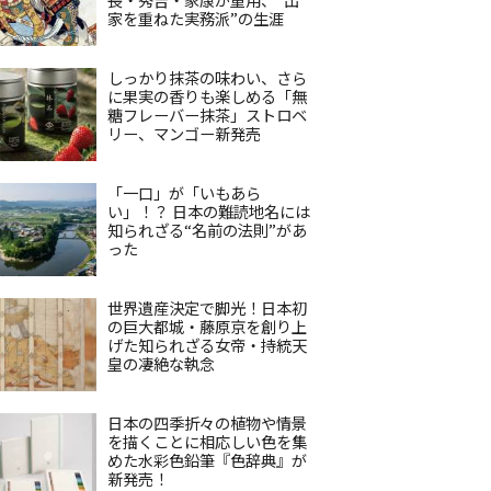
家を重ねた実務派”の生涯
しっかり抹茶の味わい、さら
に果実の香りも楽しめる「無
糖フレーバー抹茶」ストロベ
リー、マンゴー新発売
「一口」が「いもあら
い」！？ 日本の難読地名には
知られざる“名前の法則”があ
った
世界遺産決定で脚光！日本初
の巨大都城・藤原京を創り上
げた知られざる女帝・持統天
皇の凄絶な執念
日本の四季折々の植物や情景
を描くことに相応しい色を集
めた水彩色鉛筆『色辞典』が
新発売！