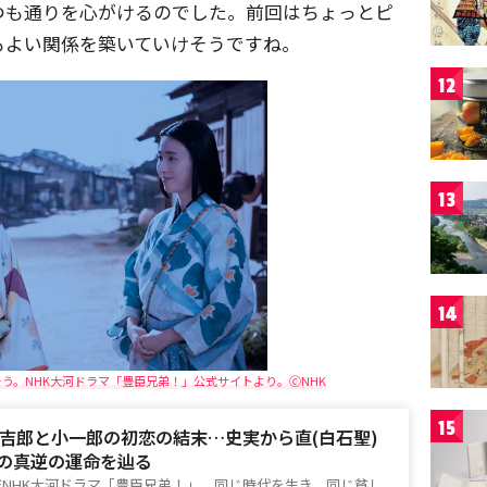
つも通りを心がけるのでした。前回はちょっとピ
もよい関係を築いていけそうですね。
12
13
14
。NHK大河ドラマ「豊臣兄弟！」公式サイトより。🄫NHK
15
吉郎と小一郎の初恋の結末…史実から直(白石聖)
)の真逆の運命を辿る
6年NHK大河ドラマ「豊臣兄弟！」。同じ時代を生き、同じ貧し