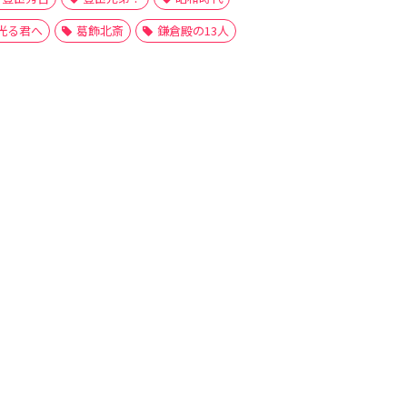
光る君へ
葛飾北斎
鎌倉殿の13人