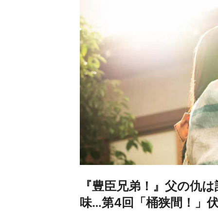
『豊臣兄弟！』父の仇は
味…第4回「桶狭間！」