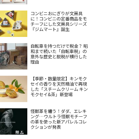
コンビニおにぎりが文房具
に！コンビニの定番商品をモ
チーフにした文房具シリーズ
『ジムマート』誕生
自転車を持つだけで税金？ 昭
和まで続いた「自転車税」の
意外な歴史と脱税が横行した
理由
【季節・数量限定】キンモク
セイの香りを天然精油で再現
した「スチームクリーム キン
モクセイ&茶」新登場
怪獣革を纏う！ダダ、エレキ
ング…ウルトラ怪獣モチーフ
の革を使った新アパレルコレ
クションが発表