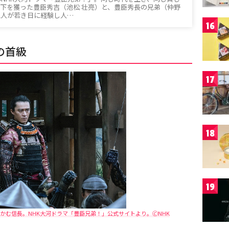
下を獲った豊臣秀吉（池松 壮亮）と、豊臣秀長の兄弟（仲野
二人が若き日に経験し人…
16
の首級
17
18
19
む信長。NHK大河ドラマ「豊臣兄弟！」公式サイトより。🄫NHK