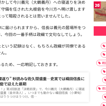
尽かして今川義元（大鶴義丹）への寝返りを決め
20
て守備を任された丸根砦を今川方へ明け渡します
よって暗殺されるとは思いませんでした。
陣に届けられますから、信長は義元の居場所をつ
で、今回の一番手柄は政綱で文句なしでしょう。
たという記録はなく、もちろん政綱が同僚である
せん。
戦
あるため、一応明記しておきます。
寝返り” 秒読みな佐久間盛重…史実では織田信長に
砦で迎えた最期
徳
！』第3回放送「決戦前夜」で、今川義元（大鶴義丹）に寝返
間盛重（金井浩人）。いつまでも動かない織田信長（小栗旬）
やはりうつけはうつけ。信…