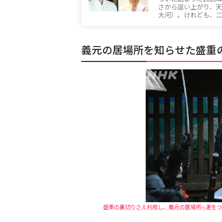
さから這い上がり、天
大河）。けれども、
義元の居場所を知らせた盛重
盛重の裏切りさえ利用し、義元の居場所≒運をつか