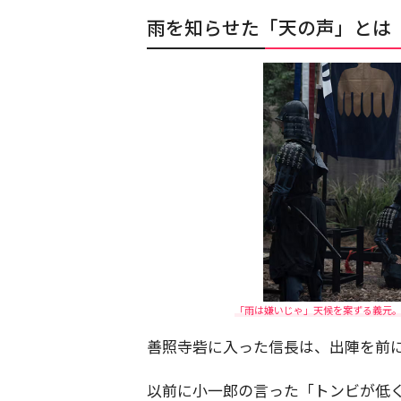
雨を知らせた「天の声」とは
「雨は嫌いじゃ」天候を案ずる義元。N
善照寺砦に入った信長は、出陣を前
以前に小一郎の言った「トンビが低