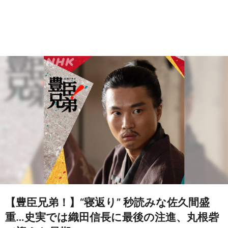
【豊臣兄弟！】“寝返り” 秒読みな佐久間盛
重…史実では織田信長に最後の注進、丸根砦