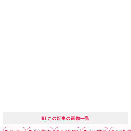
この記事の画像一覧
今川義元
佐久間信盛
佐久間盛経
佐久間盛重
佐久間重