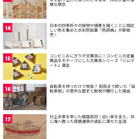
絶な執念
日本の四季折々の植物や情景を描くことに相応
14
しい色を集めた水彩色鉛筆『色辞典』が新発
売！
コンビニおにぎりが文房具に！コンビニの定番
15
商品をモチーフにした文房具シリーズ『ジムマ
ート』誕生
自転車を持つだけで税金？ 昭和まで続いた「自
16
転車税」の意外な歴史と脱税が横行した理由
村上水軍を率いた戦国武将！幼い弟を支え、共
17
に海へ散った得居通幸の波乱に満ちた生涯