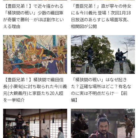
【豊臣兄弟！】で近々描かれる
「豊臣兄弟！」直が寧々の侍女
「桶狭間の戦い」少数の織田軍
に＆今川義元 登場！次回1月18
が奇襲で勝利…がほぼ創作とい
日放送のあらすじ＆場面写真、
える理由
相関図が公開
【豊臣兄弟！】桶狭間で織田信
「桶狭間の戦い」はなぜ起き
長(小栗旬)に討ち取られた今川義
た？正確な場所はどこ？有名な
元(大鶴義丹)と家臣たち20人超
のに実は不明点だらけ…【前
を一挙紹介
編】