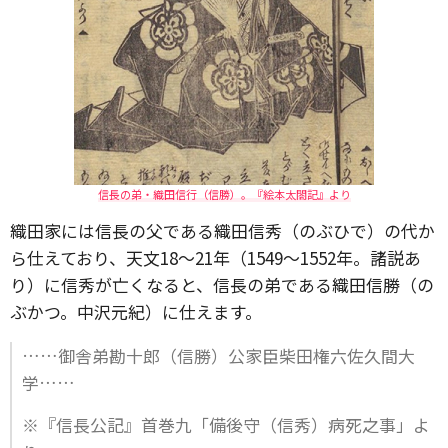
信長の弟・織田信行（信勝）。『絵本太閤記』より
織田家には信長の父である織田信秀（のぶひで）の代か
ら仕えており、天文18～21年（1549～1552年。諸説あ
り）に信秀が亡くなると、信長の弟である織田信勝（の
ぶかつ。中沢元紀）に仕えます。
……御舎弟勘十郎（信勝）公家臣柴田権六佐久間大
学……
※『信長公記』首巻九「備後守（信秀）病死之事」よ