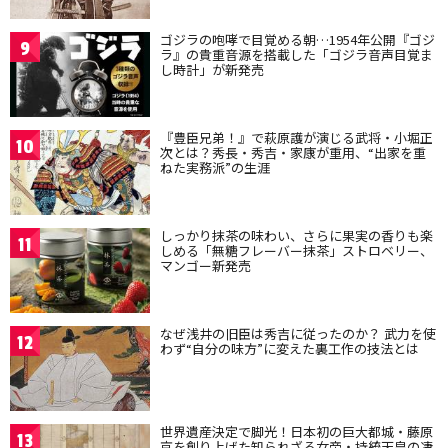
ゴジラの咆哮で目覚める朝…1954年公開『ゴジ
9
ラ』の貴重音源を搭載した「ゴジラ音声目覚ま
し時計」が新発売
『豊臣兄弟！』で萩原護が演じる武将・小堀正
10
次とは？秀長・秀吉・家康が重用、“出家を重
ねた実務派”の生涯
しっかり抹茶の味わい、さらに果実の香りも楽
11
しめる「無糖フレーバー抹茶」ストロベリー、
マンゴー新発売
なぜ浅井の旧臣は秀吉に従ったのか？ 武力を使
12
わず“自分の味方”に変えた裏工作の技法とは
世界遺産決定で脚光！日本初の巨大都城・藤原
13
京を創り上げた知られざる女帝・持統天皇の凄