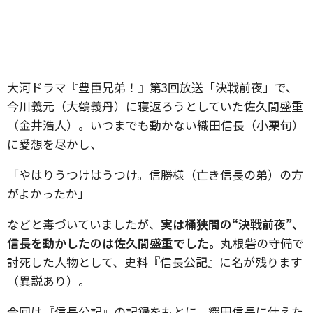
大河ドラマ『豊臣兄弟！』第3回放送「決戦前夜」で、
今川義元（大鶴義丹）に寝返ろうとしていた佐久間盛重
（金井浩人）。いつまでも動かない織田信長（小栗旬）
に愛想を尽かし、
「やはりうつけはうつけ。信勝様（亡き信長の弟）の方
がよかったか」
などと毒づいていましたが、
実は桶狭間の“決戦前夜”、
信長を動かしたのは佐久間盛重でした。
丸根砦の守備で
討死した人物として、史料『信長公記』に名が残ります
（異説あり）。
今回は『信長公記』の記録をもとに、織田信長に仕えた