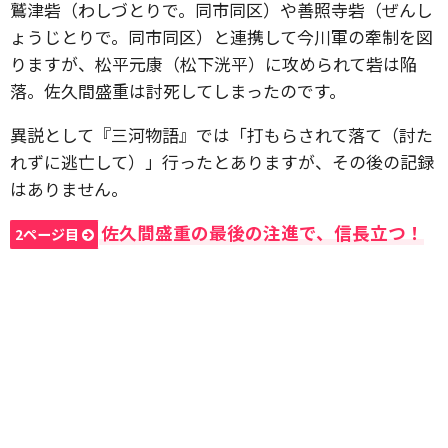
鷲津砦（わしづとりで。同市同区）や善照寺砦（ぜんし
ょうじとりで。同市同区）と連携して今川軍の牽制を図
りますが、松平元康（松下洸平）に攻められて砦は陥
落。佐久間盛重は討死してしまったのです。
異説として『三河物語』では「打もらされて落て（討た
れずに逃亡して）」行ったとありますが、その後の記録
はありません。
佐久間盛重の最後の注進で、信長立つ！
2ページ目