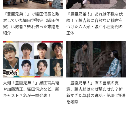
『豊臣兄弟！』で織田信長と敵
『豊臣兄弟！』あれは不穏な伏
対していた織田伊勢守（織田信
線！？藤吉郎に容赦ない稽古を
安）は何者？敗れ去った末路を
つけた六人衆・城戸小左衛門の
紹介
正体
大河「豊臣兄弟！」黒田官兵衛
「豊臣兄弟！」直の言葉の真
や加藤清正、織田信忠など、新
意、藤吉郎はなぜ撃たせた？斬
キャスト７名が一挙発表！
新すぎた草鞋の逸話…第3回放送
を考察