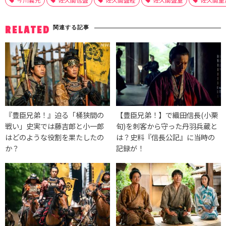
関連する記事
RELATED
『豊臣兄弟！』迫る「桶狭間の
【豊臣兄弟！】で織田信長(小栗
戦い」史実では藤吉郎と小一郎
旬)を刺客から守った丹羽兵蔵と
はどのような役割を果たしたの
は？史料『信長公記』に当時の
か？
記録が！