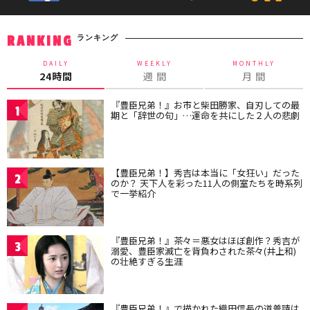
ランキング
RANKING
DAILY
WEEKLY
MONTHLY
24時間
週 間
月 間
『豊臣兄弟！』お市と柴田勝家、自刃しての最
1
期と「辞世の句」…運命を共にした２人の悲劇
【豊臣兄弟！】秀吉は本当に「女狂い」だった
2
のか？ 天下人を彩った11人の側室たちを時系列
で一挙紹介
『豊臣兄弟！』茶々＝悪女はほぼ創作？秀吉が
3
溺愛、豊臣家滅亡を背負わされた茶々(井上和)
の壮絶すぎる生涯
『豊臣兄弟！』で描かれた織田信長の道普請は