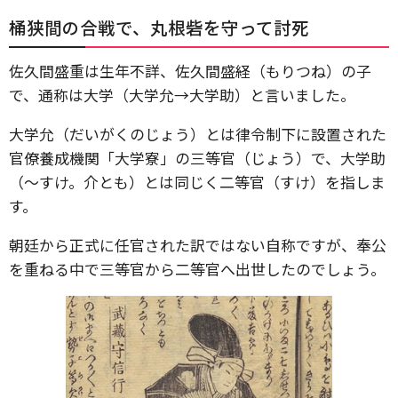
桶狭間の合戦で、丸根砦を守って討死
佐久間盛重は生年不詳、佐久間盛経（もりつね）の子
で、通称は大学（大学允→大学助）と言いました。
大学允（だいがくのじょう）とは律令制下に設置された
官僚養成機関「大学寮」の三等官（じょう）で、大学助
（～すけ。介とも）とは同じく二等官（すけ）を指しま
す。
朝廷から正式に任官された訳ではない自称ですが、奉公
を重ねる中で三等官から二等官へ出世したのでしょう。