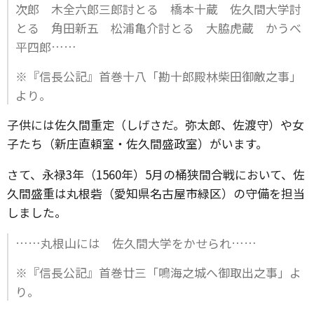
次郎 木全六郎三郎討とる 橋本十蔵 佐久間大学討
とる 角田新五 松浦亀介討とる 大脇虎蔵 かうべ
平四郎……
※『信長公記』首巻十八「勘十郎殿林柴田御敵之事」
より。
子供には佐久間重定（しげさだ。弥太郎、佐渡守）や女
子たち（新庄直頼室・佐久間盛政室）がいます。
さて、永禄3年（1560年）5月の桶狭間合戦において、佐
久間盛重は丸根砦（愛知県名古屋市緑区）の守備を担当
しました。
……丸根山には 佐久間大学をかせられ……
※『信長公記』首巻廿三「鳴海之城へ御取出之事」よ
り。