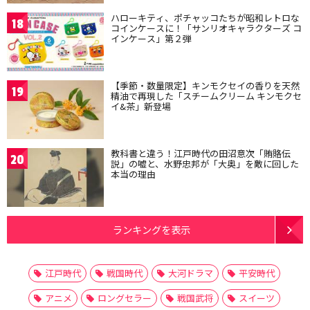
ハローキティ、ポチャッコたちが昭和レトロな
18
コインケースに！「サンリオキャラクターズ コ
インケース」第２弾
【季節・数量限定】キンモクセイの香りを天然
19
精油で再現した「スチームクリーム キンモクセ
イ&茶」新登場
教科書と違う！江戸時代の田沼意次「賄賂伝
20
説」の嘘と、水野忠邦が「大奥」を敵に回した
本当の理由
ランキングを表示
江戸時代
戦国時代
大河ドラマ
平安時代
アニメ
ロングセラー
戦国武将
スイーツ