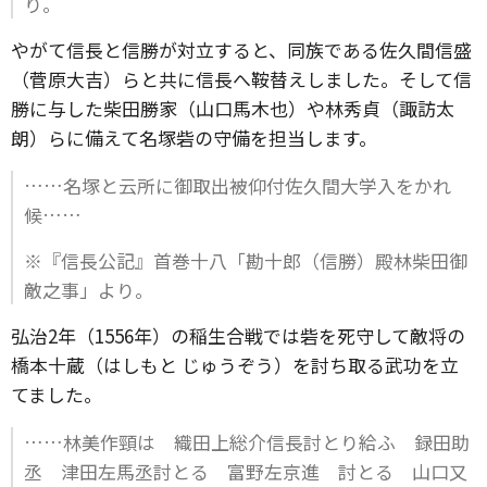
り。
やがて信長と信勝が対立すると、同族である佐久間信盛
（菅原大吉）らと共に信長へ鞍替えしました。そして信
勝に与した柴田勝家（山口馬木也）や林秀貞（諏訪太
朗）らに備えて名塚砦の守備を担当します。
……名塚と云所に御取出被仰付佐久間大学入をかれ
候……
※『信長公記』首巻十八「勘十郎（信勝）殿林柴田御
敵之事」より。
弘治2年（1556年）の稲生合戦では砦を死守して敵将の
橋本十蔵（はしもと じゅうぞう）を討ち取る武功を立
てました。
……林美作頸は 織田上総介信長討とり給ふ 録田助
丞 津田左馬丞討とる 富野左京進 討とる 山口又