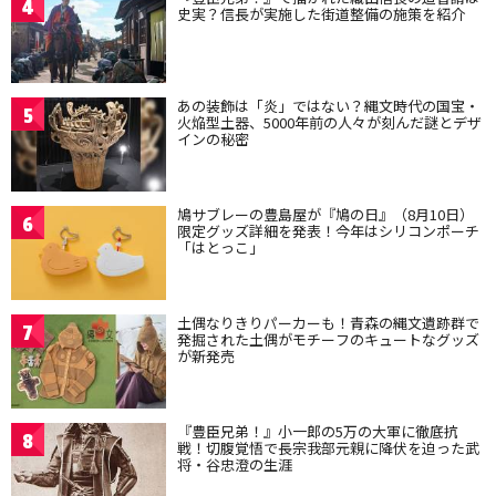
4
史実？信長が実施した街道整備の施策を紹介
あの装飾は「炎」ではない？縄文時代の国宝・
5
火焔型土器、5000年前の人々が刻んだ謎とデザ
インの秘密
鳩サブレーの豊島屋が『鳩の日』（8月10日）
6
限定グッズ詳細を発表！今年はシリコンポーチ
「はとっこ」
土偶なりきりパーカーも！青森の縄文遺跡群で
7
発掘された土偶がモチーフのキュートなグッズ
が新発売
『豊臣兄弟！』小一郎の5万の大軍に徹底抗
8
戦！切腹覚悟で長宗我部元親に降伏を迫った武
将・谷忠澄の生涯