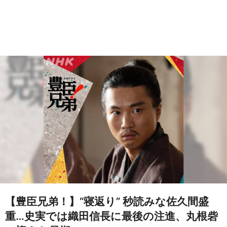
【豊臣兄弟！】“寝返り” 秒読みな佐久間盛
重…史実では織田信長に最後の注進、丸根砦