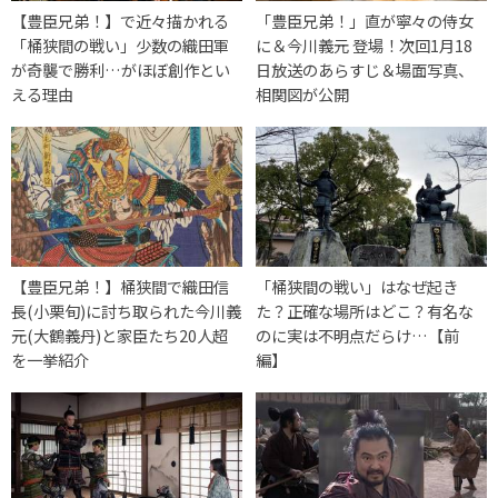
【豊臣兄弟！】で近々描かれる
「豊臣兄弟！」直が寧々の侍女
「桶狭間の戦い」少数の織田軍
に＆今川義元 登場！次回1月18
が奇襲で勝利…がほぼ創作とい
日放送のあらすじ＆場面写真、
える理由
相関図が公開
【豊臣兄弟！】桶狭間で織田信
「桶狭間の戦い」はなぜ起き
長(小栗旬)に討ち取られた今川義
た？正確な場所はどこ？有名な
元(大鶴義丹)と家臣たち20人超
のに実は不明点だらけ…【前
を一挙紹介
編】