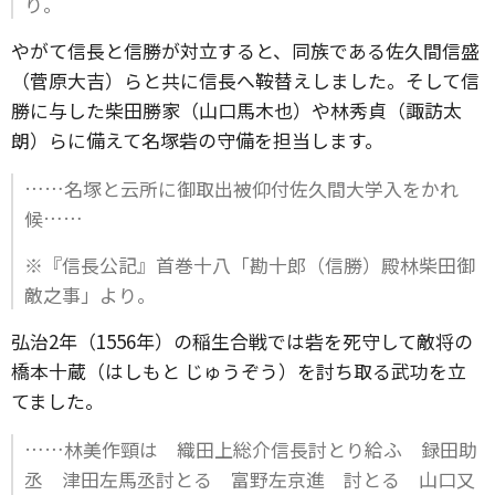
り。
やがて信長と信勝が対立すると、同族である佐久間信盛
（菅原大吉）らと共に信長へ鞍替えしました。そして信
勝に与した柴田勝家（山口馬木也）や林秀貞（諏訪太
朗）らに備えて名塚砦の守備を担当します。
……名塚と云所に御取出被仰付佐久間大学入をかれ
候……
※『信長公記』首巻十八「勘十郎（信勝）殿林柴田御
敵之事」より。
弘治2年（1556年）の稲生合戦では砦を死守して敵将の
橋本十蔵（はしもと じゅうぞう）を討ち取る武功を立
てました。
……林美作頸は 織田上総介信長討とり給ふ 録田助
丞 津田左馬丞討とる 富野左京進 討とる 山口又