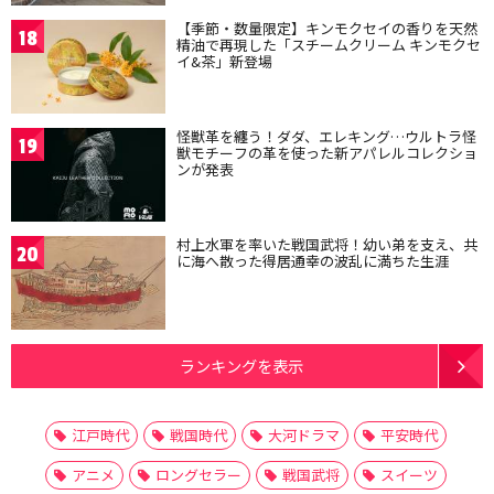
【季節・数量限定】キンモクセイの香りを天然
18
精油で再現した「スチームクリーム キンモクセ
イ&茶」新登場
怪獣革を纏う！ダダ、エレキング…ウルトラ怪
19
獣モチーフの革を使った新アパレルコレクショ
ンが発表
村上水軍を率いた戦国武将！幼い弟を支え、共
20
に海へ散った得居通幸の波乱に満ちた生涯
ランキングを表示
江戸時代
戦国時代
大河ドラマ
平安時代
アニメ
ロングセラー
戦国武将
スイーツ