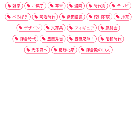
雑学
お菓子
幕末
漫画
時代劇
テレビ
べらぼう
明治時代
織田信長
徳川家康
抹茶
デザイン
文房具
フィギュア
展覧会
鎌倉時代
豊臣秀吉
豊臣兄弟！
昭和時代
光る君へ
葛飾北斎
鎌倉殿の13人