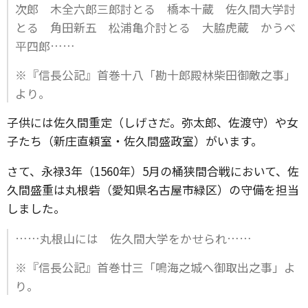
次郎 木全六郎三郎討とる 橋本十蔵 佐久間大学討
とる 角田新五 松浦亀介討とる 大脇虎蔵 かうべ
平四郎……
※『信長公記』首巻十八「勘十郎殿林柴田御敵之事」
より。
子供には佐久間重定（しげさだ。弥太郎、佐渡守）や女
子たち（新庄直頼室・佐久間盛政室）がいます。
さて、永禄3年（1560年）5月の桶狭間合戦において、佐
久間盛重は丸根砦（愛知県名古屋市緑区）の守備を担当
しました。
……丸根山には 佐久間大学をかせられ……
※『信長公記』首巻廿三「鳴海之城へ御取出之事」よ
り。