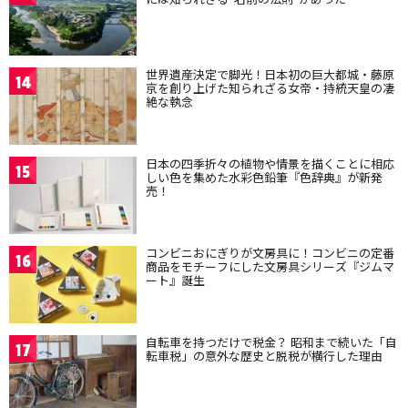
世界遺産決定で脚光！日本初の巨大都城・藤原
14
京を創り上げた知られざる女帝・持統天皇の凄
絶な執念
日本の四季折々の植物や情景を描くことに相応
15
しい色を集めた水彩色鉛筆『色辞典』が新発
売！
コンビニおにぎりが文房具に！コンビニの定番
16
商品をモチーフにした文房具シリーズ『ジムマ
ート』誕生
自転車を持つだけで税金？ 昭和まで続いた「自
17
転車税」の意外な歴史と脱税が横行した理由