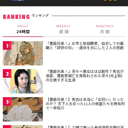
ランキング
RANKING
DAILY
WEEKLY
MONTHLY
24時間
週 間
月 間
『豊臣兄弟！』お市と柴田勝家、自刃しての最
1
期と「辞世の句」…運命を共にした２人の悲劇
『豊臣兄弟！』茶々＝悪女はほぼ創作？秀吉が
2
溺愛、豊臣家滅亡を背負わされた茶々(井上和)
の壮絶すぎる生涯
【豊臣兄弟！】秀吉は本当に「女狂い」だった
3
のか？ 天下人を彩った11人の側室たちを時系列
で一挙紹介
【豊臣兄弟！】22歳で散った長宗我部元親の天