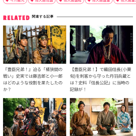
関連する記事
RELATED
『豊臣兄弟！』迫る「桶狭間の
【豊臣兄弟！】で織田信長(小栗
戦い」史実では藤吉郎と小一郎
旬)を刺客から守った丹羽兵蔵と
はどのような役割を果たしたの
は？史料『信長公記』に当時の
か？
記録が！