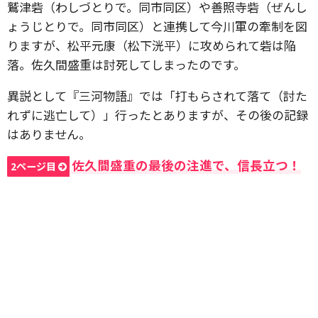
鷲津砦（わしづとりで。同市同区）や善照寺砦（ぜんし
ょうじとりで。同市同区）と連携して今川軍の牽制を図
りますが、松平元康（松下洸平）に攻められて砦は陥
落。佐久間盛重は討死してしまったのです。
異説として『三河物語』では「打もらされて落て（討た
れずに逃亡して）」行ったとありますが、その後の記録
はありません。
佐久間盛重の最後の注進で、信長立つ！
2ページ目