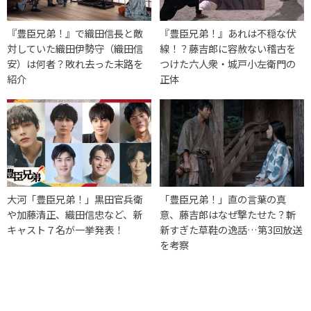
『豊臣兄弟！』で織田信長と敵
『豊臣兄弟！』あれは不穏な伏
対していた織田伊勢守（織田信
線！？藤吉郎に容赦ない稽古を
安）は何者？敗れ去った末路を
つけた六人衆・城戸小左衛門の
紹介
正体
大河「豊臣兄弟！」黒田官兵衛
「豊臣兄弟！」直の言葉の真
や加藤清正、織田信忠など、新
意、藤吉郎はなぜ撃たせた？斬
キャスト７名が一挙発表！
新すぎた草鞋の逸話…第3回放送
を考察