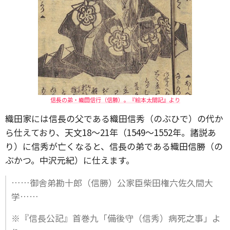
信長の弟・織田信行（信勝）。『絵本太閤記』より
織田家には信長の父である織田信秀（のぶひで）の代か
ら仕えており、天文18～21年（1549～1552年。諸説あ
り）に信秀が亡くなると、信長の弟である織田信勝（の
ぶかつ。中沢元紀）に仕えます。
……御舎弟勘十郎（信勝）公家臣柴田権六佐久間大
学……
※『信長公記』首巻九「備後守（信秀）病死之事」よ