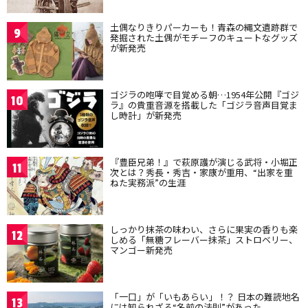
土偶なりきりパーカーも！青森の縄文遺跡群で
9
発掘された土偶がモチーフのキュートなグッズ
が新発売
ゴジラの咆哮で目覚める朝…1954年公開『ゴジ
10
ラ』の貴重音源を搭載した「ゴジラ音声目覚ま
し時計」が新発売
『豊臣兄弟！』で萩原護が演じる武将・小堀正
11
次とは？秀長・秀吉・家康が重用、“出家を重
ねた実務派”の生涯
しっかり抹茶の味わい、さらに果実の香りも楽
12
しめる「無糖フレーバー抹茶」ストロベリー、
マンゴー新発売
「一口」が「いもあらい」！？ 日本の難読地名
13
には知られざる“名前の法則”があった