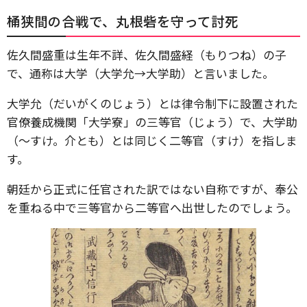
桶狭間の合戦で、丸根砦を守って討死
佐久間盛重は生年不詳、佐久間盛経（もりつね）の子
で、通称は大学（大学允→大学助）と言いました。
大学允（だいがくのじょう）とは律令制下に設置された
官僚養成機関「大学寮」の三等官（じょう）で、大学助
（～すけ。介とも）とは同じく二等官（すけ）を指しま
す。
朝廷から正式に任官された訳ではない自称ですが、奉公
を重ねる中で三等官から二等官へ出世したのでしょう。