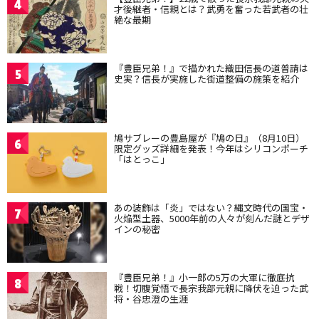
4
才後継者・信親とは？武勇を奮った若武者の壮
絶な最期
『豊臣兄弟！』で描かれた織田信長の道普請は
5
史実？信長が実施した街道整備の施策を紹介
鳩サブレーの豊島屋が『鳩の日』（8月10日）
6
限定グッズ詳細を発表！今年はシリコンポーチ
「はとっこ」
あの装飾は「炎」ではない？縄文時代の国宝・
7
火焔型土器、5000年前の人々が刻んだ謎とデザ
インの秘密
『豊臣兄弟！』小一郎の5万の大軍に徹底抗
8
戦！切腹覚悟で長宗我部元親に降伏を迫った武
将・谷忠澄の生涯