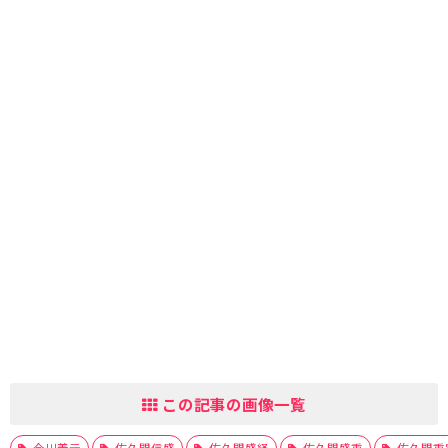
この記事の画像一覧
今川義元
佐久間信盛
佐久間盛経
佐久間盛重
佐久間重