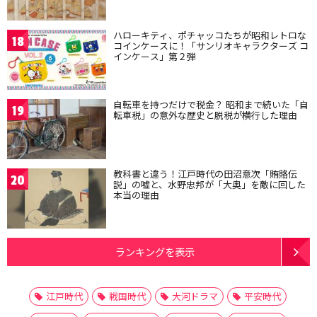
ハローキティ、ポチャッコたちが昭和レトロな
18
コインケースに！「サンリオキャラクターズ コ
インケース」第２弾
自転車を持つだけで税金？ 昭和まで続いた「自
19
転車税」の意外な歴史と脱税が横行した理由
教科書と違う！江戸時代の田沼意次「賄賂伝
20
説」の嘘と、水野忠邦が「大奥」を敵に回した
本当の理由
ランキングを表示
江戸時代
戦国時代
大河ドラマ
平安時代