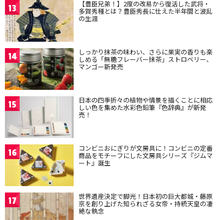
【豊臣兄弟！】2度の改易から復活した武将・
13
多賀秀種とは？豊臣秀長に仕えた半年間と波乱
の生涯
しっかり抹茶の味わい、さらに果実の香りも楽
14
しめる「無糖フレーバー抹茶」ストロベリー、
マンゴー新発売
日本の四季折々の植物や情景を描くことに相応
15
しい色を集めた水彩色鉛筆『色辞典』が新発
売！
コンビニおにぎりが文房具に！コンビニの定番
16
商品をモチーフにした文房具シリーズ『ジムマ
ート』誕生
世界遺産決定で脚光！日本初の巨大都城・藤原
17
京を創り上げた知られざる女帝・持統天皇の凄
絶な執念