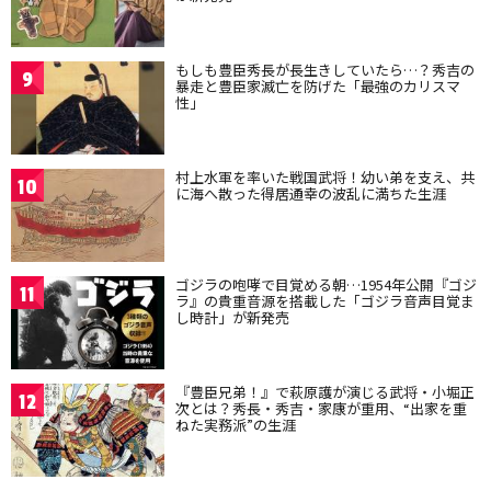
もしも豊臣秀長が長生きしていたら…？秀吉の
9
暴走と豊臣家滅亡を防げた「最強のカリスマ
性」
村上水軍を率いた戦国武将！幼い弟を支え、共
10
に海へ散った得居通幸の波乱に満ちた生涯
ゴジラの咆哮で目覚める朝…1954年公開『ゴジ
11
ラ』の貴重音源を搭載した「ゴジラ音声目覚ま
し時計」が新発売
『豊臣兄弟！』で萩原護が演じる武将・小堀正
12
次とは？秀長・秀吉・家康が重用、“出家を重
ねた実務派”の生涯