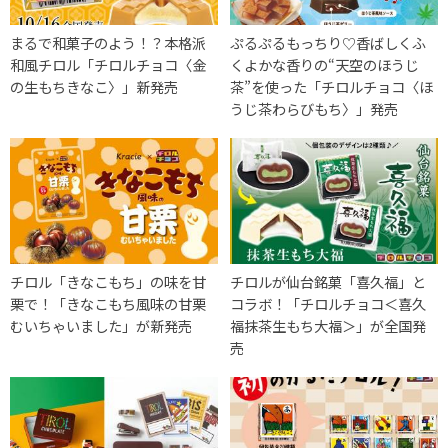
まるで和菓子のよう！？本格派
ぷるぷるもっちり♡香ばしくふ
和風チロル「チロルチョコ〈金
くよかな香りの“天空のほうじ
の生もちきなこ〉」新発売
茶”を使った「チロルチョコ〈ほ
うじ茶わらびもち〉」発売
チロル「きなこもち」の味を甘
チロルが仙台銘菓「喜久福」と
栗で！「きなこもち風味の甘栗
コラボ！「チロルチョコ＜喜久
むいちゃいました」が新発売
福抹茶生もち大福＞」が全国発
売