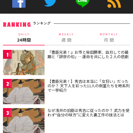
ランキング
RANKING
DAILY
WEEKLY
MONTHLY
24時間
週 間
月 間
『豊臣兄弟！』お市と柴田勝家、自刃しての最
1
期と「辞世の句」…運命を共にした２人の悲劇
【豊臣兄弟！】秀吉は本当に「女狂い」だった
2
のか？ 天下人を彩った11人の側室たちを時系列
で一挙紹介
なぜ浅井の旧臣は秀吉に従ったのか？ 武力を使
3
わず“自分の味方”に変えた裏工作の技法とは