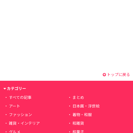
トップに戻る
カテゴリー
すべての記事
まとめ
アート
日本画・浮世絵
ファッション
着物・和服
雑貨・インテリア
和雑貨
グルメ
和菓子