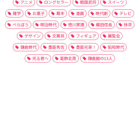
アニメ
ロングセラー
戦国武将
スイーツ
雑学
お菓子
幕末
漫画
時代劇
テレビ
べらぼう
明治時代
徳川家康
織田信長
抹茶
デザイン
文房具
フィギュア
展覧会
鎌倉時代
豊臣秀吉
豊臣兄弟！
昭和時代
光る君へ
葛飾北斎
鎌倉殿の13人