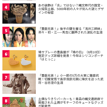
あの装飾は「炎」ではない？縄文時代の国宝・
4
火焔型土器、5000年前の人々が刻んだ謎とデザ
インの秘密
『豊臣兄弟！』後半の鍵を握る「浅井三姉妹」
5
茶々・初・江——秀吉に翻弄された波乱の生涯
鳩サブレーの豊島屋が『鳩の日』（8月10日）
6
限定グッズ詳細を発表！今年はシリコンポーチ
「はとっこ」
『豊臣兄弟！』小一郎の5万の大軍に徹底抗
7
戦！切腹覚悟で長宗我部元親に降伏を迫った武
将・谷忠澄の生涯
土偶なりきりパーカーも！青森の縄文遺跡群で
8
発掘された土偶がモチーフのキュートなグッズ
が新発売