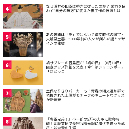
なぜ浅井の旧臣は秀吉に従ったのか？ 武力を使
4
わず“自分の味方”に変えた裏工作の技法とは
あの装飾は「炎」ではない？縄文時代の国宝・
5
火焔型土器、5000年前の人々が刻んだ謎とデザ
インの秘密
鳩サブレーの豊島屋が『鳩の日』（8月10日）
6
限定グッズ詳細を発表！今年はシリコンポーチ
「はとっこ」
土偶なりきりパーカーも！青森の縄文遺跡群で
7
発掘された土偶がモチーフのキュートなグッズ
が新発売
『豊臣兄弟！』小一郎の5万の大軍に徹底抗
8
戦！切腹覚悟で長宗我部元親に降伏を迫った武
将・谷忠澄の生涯