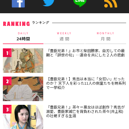
ランキング
RANKING
DAILY
WEEKLY
MONTHLY
24時間
週 間
月 間
『豊臣兄弟！』お市と柴田勝家、自刃しての最
1
期と「辞世の句」…運命を共にした２人の悲劇
【豊臣兄弟！】秀吉は本当に「女狂い」だった
2
のか？ 天下人を彩った11人の側室たちを時系列
で一挙紹介
『豊臣兄弟！』茶々＝悪女はほぼ創作？秀吉が
3
溺愛、豊臣家滅亡を背負わされた茶々(井上和)
の壮絶すぎる生涯