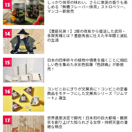
しっかり抹茶の味わい、さらに果実の香りも楽
13
しめる「無糖フレーバー抹茶」ストロベリー、
マンゴー新発売
【豊臣兄弟！】2度の改易から復活した武将・
14
多賀秀種とは？豊臣秀長に仕えた半年間と波乱
の生涯
日本の四季折々の植物や情景を描くことに相応
15
しい色を集めた水彩色鉛筆『色辞典』が新発
売！
コンビニおにぎりが文房具に！コンビニの定番
16
商品をモチーフにした文房具シリーズ『ジムマ
ート』誕生
世界遺産決定で脚光！日本初の巨大都城・藤原
17
京を創り上げた知られざる女帝・持統天皇の凄
絶な執念