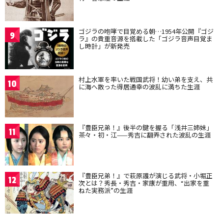
ゴジラの咆哮で目覚める朝…1954年公開『ゴジ
9
ラ』の貴重音源を搭載した「ゴジラ音声目覚ま
し時計」が新発売
村上水軍を率いた戦国武将！幼い弟を支え、共
10
に海へ散った得居通幸の波乱に満ちた生涯
『豊臣兄弟！』後半の鍵を握る「浅井三姉妹」
11
茶々・初・江——秀吉に翻弄された波乱の生涯
『豊臣兄弟！』で萩原護が演じる武将・小堀正
12
次とは？秀長・秀吉・家康が重用、“出家を重
ねた実務派”の生涯