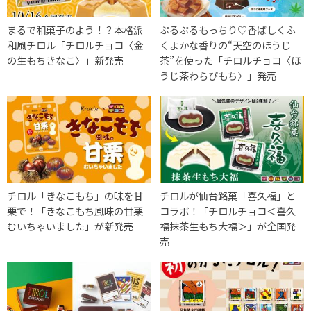
まるで和菓子のよう！？本格派
ぷるぷるもっちり♡香ばしくふ
和風チロル「チロルチョコ〈金
くよかな香りの“天空のほうじ
の生もちきなこ〉」新発売
茶”を使った「チロルチョコ〈ほ
うじ茶わらびもち〉」発売
チロル「きなこもち」の味を甘
チロルが仙台銘菓「喜久福」と
栗で！「きなこもち風味の甘栗
コラボ！「チロルチョコ＜喜久
むいちゃいました」が新発売
福抹茶生もち大福＞」が全国発
売