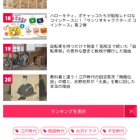
ハローキティ、ポチャッコたちが昭和レトロな
18
コインケースに！「サンリオキャラクターズ コ
インケース」第２弾
自転車を持つだけで税金？ 昭和まで続いた「自
19
転車税」の意外な歴史と脱税が横行した理由
教科書と違う！江戸時代の田沼意次「賄賂伝
20
説」の嘘と、水野忠邦が「大奥」を敵に回した
本当の理由
ランキングを表示
江戸時代
戦国時代
大河ドラマ
平安時代