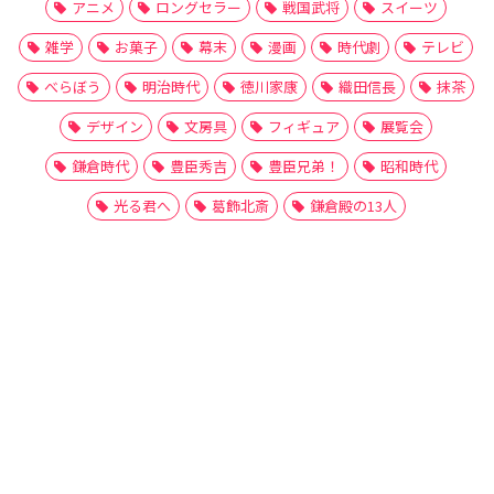
アニメ
ロングセラー
戦国武将
スイーツ
雑学
お菓子
幕末
漫画
時代劇
テレビ
べらぼう
明治時代
徳川家康
織田信長
抹茶
デザイン
文房具
フィギュア
展覧会
鎌倉時代
豊臣秀吉
豊臣兄弟！
昭和時代
光る君へ
葛飾北斎
鎌倉殿の13人