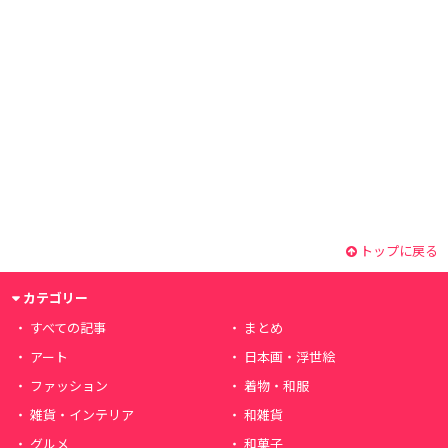
トップに戻る
カテゴリー
すべての記事
まとめ
アート
日本画・浮世絵
ファッション
着物・和服
雑貨・インテリア
和雑貨
グルメ
和菓子