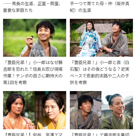
——秀長の生涯、正室・側室、
手一つで育てた母・仲（坂井真
重要な家臣たち
紀）の生涯
「豊臣兄弟！」小一郎はなぜ藤
『豊臣兄弟！』小一郎と直（白
吉郎を恐れた？信長お忍び現場
石聖）はその後どうなる？史実
作業！テンポの良さに期待大の
ベースで悲劇的末路や二人の子
第1回を考察
供を考察
【豊臣兄弟！】何故、宮澤エマ
『豊臣兄弟！』で藤吉郎を裏切