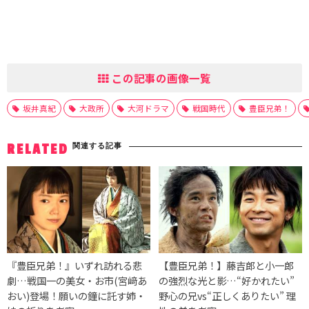
この記事の画像一覧
坂井真紀
大政所
大河ドラマ
戦国時代
豊臣兄弟！
関連する記事
RELATED
『豊臣兄弟！』いずれ訪れる悲
【豊臣兄弟！】藤吉郎と小一郎
劇…戦国一の美女・お市(宮﨑あ
の強烈な光と影…“好かれたい”
おい)登場！願いの鐘に託す姉・
野心の兄vs“正しくありたい” 理