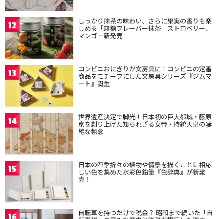
しっかり抹茶の味わい、さらに果実の香りも楽
12
しめる「無糖フレーバー抹茶」ストロベリー、
マンゴー新発売
コンビニおにぎりが文房具に！コンビニの定番
13
商品をモチーフにした文房具シリーズ『ジムマ
ート』誕生
世界遺産決定で脚光！日本初の巨大都城・藤原
14
京を創り上げた知られざる女帝・持統天皇の凄
絶な執念
日本の四季折々の植物や情景を描くことに相応
15
しい色を集めた水彩色鉛筆『色辞典』が新発
売！
自転車を持つだけで税金？ 昭和まで続いた「自
16