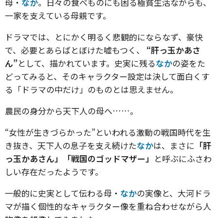
母・
なか
。日々の食べものにも困る極貧生活ながらも、
一家を支えている母親です。
ドラマでは、とにかく明るく悲観的にならなず、豪快
で、必要とあらばとぼけた嘘もつく、
“肝っ玉かあさ
ん”
として、描かれています。史実に残る
なか
の姿をた
どってみると、そのキャラクター設定は決して面白くす
る「ドラマの中だけ」のものとは思えません。
農民の身分から天下人の母へ……。
“女性が生きづらかった”といわれる激動の戦国時代を生
き抜き、天下人の息子を支え続けた
なか
は、まさに
「肝
っ玉かあさん」「戦国のゴッドマザー」
と呼ぶにふさわ
しい存在だったようです。
一般的に史実として伝わる母・
なか
の実像と、大河ドラ
マが描く個性的なキャラクター像を重ね合わせながら人