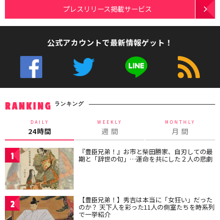
プレスリリース掲載サービス
公式アカウントで最新情報ゲット！
ランキング
RANKING
DAILY
WEEKLY
MONTHLY
24時間
週 間
月 間
『豊臣兄弟！』お市と柴田勝家、自刃しての最
1
期と「辞世の句」…運命を共にした２人の悲劇
【豊臣兄弟！】秀吉は本当に「女狂い」だった
2
のか？ 天下人を彩った11人の側室たちを時系列
で一挙紹介