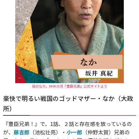
母のなか。NHK大河『豊臣兄弟』公式サイトより
豪快で明るい戦国のゴッドマザー・なか（大政
所）
『豊臣兄弟！』で、1話、２話と存在感を放っているの
が、
藤吉郎
（池松壮亮）・
小一郎
（仲野太賀）兄弟の