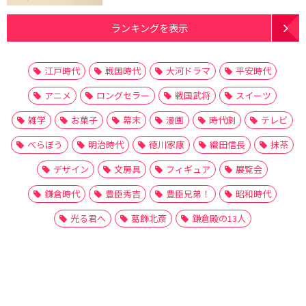
ランキングを表示
江戸時代
戦国時代
大河ドラマ
平安時代
アニメ
ロングセラー
戦国武将
スイーツ
雑学
お菓子
幕末
漫画
時代劇
テレビ
べらぼう
明治時代
徳川家康
織田信長
抹茶
デザイン
文房具
フィギュア
展覧会
鎌倉時代
豊臣秀吉
豊臣兄弟！
昭和時代
光る君へ
葛飾北斎
鎌倉殿の13人