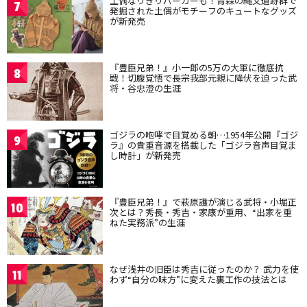
土偶なりきりパーカーも！青森の縄文遺跡群で
7
発掘された土偶がモチーフのキュートなグッズ
が新発売
『豊臣兄弟！』小一郎の5万の大軍に徹底抗
8
戦！切腹覚悟で長宗我部元親に降伏を迫った武
将・谷忠澄の生涯
ゴジラの咆哮で目覚める朝…1954年公開『ゴジ
9
ラ』の貴重音源を搭載した「ゴジラ音声目覚ま
し時計」が新発売
『豊臣兄弟！』で萩原護が演じる武将・小堀正
10
次とは？秀長・秀吉・家康が重用、“出家を重
ねた実務派”の生涯
なぜ浅井の旧臣は秀吉に従ったのか？ 武力を使
11
わず“自分の味方”に変えた裏工作の技法とは