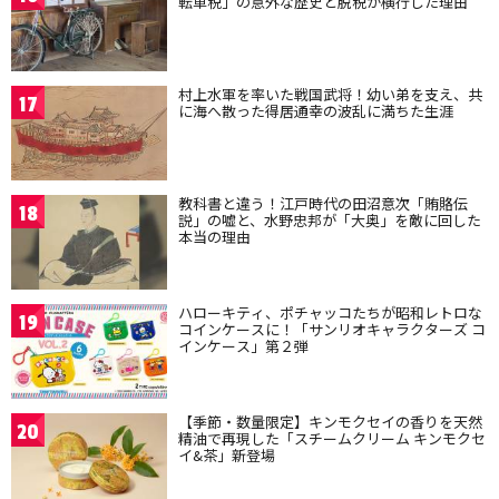
転車税」の意外な歴史と脱税が横行した理由
村上水軍を率いた戦国武将！幼い弟を支え、共
17
に海へ散った得居通幸の波乱に満ちた生涯
教科書と違う！江戸時代の田沼意次「賄賂伝
18
説」の嘘と、水野忠邦が「大奥」を敵に回した
本当の理由
ハローキティ、ポチャッコたちが昭和レトロな
19
コインケースに！「サンリオキャラクターズ コ
インケース」第２弾
【季節・数量限定】キンモクセイの香りを天然
20
精油で再現した「スチームクリーム キンモクセ
イ&茶」新登場