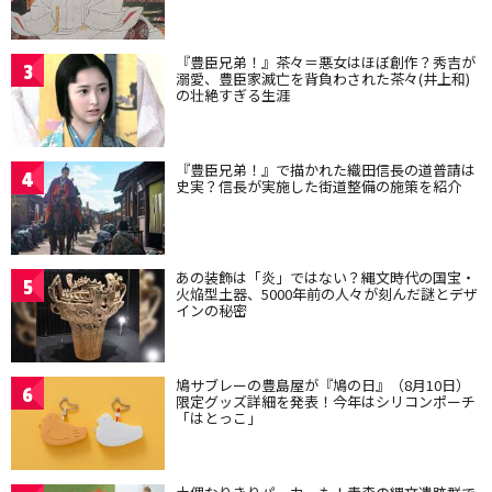
『豊臣兄弟！』茶々＝悪女はほぼ創作？秀吉が
3
溺愛、豊臣家滅亡を背負わされた茶々(井上和)
の壮絶すぎる生涯
『豊臣兄弟！』で描かれた織田信長の道普請は
4
史実？信長が実施した街道整備の施策を紹介
あの装飾は「炎」ではない？縄文時代の国宝・
5
火焔型土器、5000年前の人々が刻んだ謎とデザ
インの秘密
鳩サブレーの豊島屋が『鳩の日』（8月10日）
6
限定グッズ詳細を発表！今年はシリコンポーチ
「はとっこ」