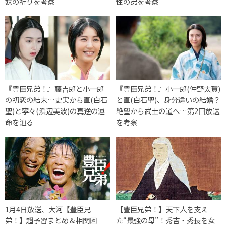
妹の祈りを考察
性の弟を考察
『豊臣兄弟！』藤吉郎と小一郎
『豊臣兄弟！』小一郎(仲野太賀)
の初恋の結末…史実から直(白石
と直(白石聖)、身分違いの結婚？
聖)と寧々(浜辺美波)の真逆の運
絶望から武士の道へ…第2回放送
命を辿る
を考察
1月4日放送、大河【豊臣兄
【豊臣兄弟！】天下人を支え
弟！】超予習まとめ＆相関図
た“最強の母”！秀吉・秀長を女