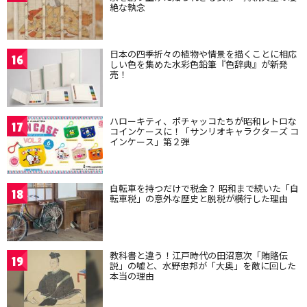
絶な執念
日本の四季折々の植物や情景を描くことに相応
16
しい色を集めた水彩色鉛筆『色辞典』が新発
売！
ハローキティ、ポチャッコたちが昭和レトロな
17
コインケースに！「サンリオキャラクターズ コ
インケース」第２弾
自転車を持つだけで税金？ 昭和まで続いた「自
18
転車税」の意外な歴史と脱税が横行した理由
教科書と違う！江戸時代の田沼意次「賄賂伝
19
説」の嘘と、水野忠邦が「大奥」を敵に回した
本当の理由