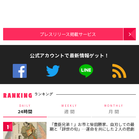
プレスリリース掲載サービス
公式アカウントで最新情報ゲット！
ランキング
RANKING
DAILY
WEEKLY
MONTHLY
24時間
週 間
月 間
『豊臣兄弟！』お市と柴田勝家、自刃しての最
1
期と「辞世の句」…運命を共にした２人の悲劇