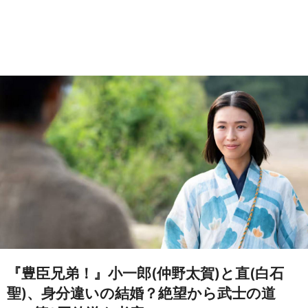
『豊臣兄弟！』小一郎(仲野太賀)と直(白石
聖)、身分違いの結婚？絶望から武士の道