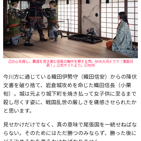
己の心を殺し、覇道を突き進む信長の胸中を察する市。NHK大河ドラマ「豊臣兄
弟！」公式サイトより。🄫NHK
今川方に通じている織田伊勢守（織田信安）からの降伏
文書を破り捨て、岩倉城攻めを命じた織田信長（小栗
旬）。城は元より城下町を焼き払って女子供に至るまで
殺し尽くす姿に、戦国乱世の厳しさを痛感させられたか
と思います。
見せかけだけでなく、真の意味で尾張国を一統せねばな
らない。そのためにはただ勝つのみならず、勝った後に