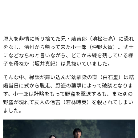
恩人を非情に斬り捨てた兄・藤吉郎（池松壮亮）に恐れ
をなし、清州から帰って来た小一郎（仲野太賀）。武士
になどならぬと言いながら、どこか未練を残している様
子を母なか（坂井真紀）は見抜いていました。
そんな中、縁談が舞い込んだ幼馴染の直（白石聖）は結
婚当日に式から脱走、野盗の襲撃によって破談となりま
す。小一郎は計略をもって野盗を撃退するも、また別の
野盗が現れて友人の信吉（若林時英）を殺されてしまい
ました。