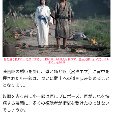
村を焼き払われ、茫然とする小一郎と直。NHK大河ドラマ「豊臣兄弟！」公式サイト
より。🄫NHK
藤吉郎の誘いを受け、母と姉とも（宮澤エマ）に背中を
押された小一郎は、ついに武士への道を歩み始めること
となります。
故郷を去る前に小一郎は直にプロポーズ、直がこれを快
諾する展開に、多くの視聴者が衝撃を受けたのではない
でしょうか。