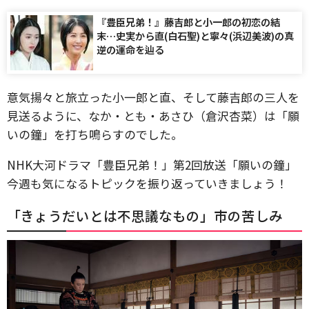
『豊臣兄弟！』藤吉郎と小一郎の初恋の結
末…史実から直(白石聖)と寧々(浜辺美波)の真
逆の運命を辿る
意気揚々と旅立った小一郎と直、そして藤吉郎の三人を
見送るように、なか・とも・あさひ（倉沢杏菜）は「願
いの鐘」を打ち鳴らすのでした。
NHK大河ドラマ「豊臣兄弟！」第2回放送「願いの鐘」
今週も気になるトピックを振り返っていきましょう！
「きょうだいとは不思議なもの」市の苦しみ