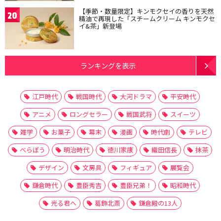
【季節・数量限定】キンモクセイの香りを天然
20
精油で再現した「スチームクリーム キンモクセ
イ&茶」新登場
ランキングを表示
江戸時代
戦国時代
大河ドラマ
平安時代
アニメ
ロングセラー
戦国武将
スイーツ
雑学
お菓子
幕末
漫画
時代劇
テレビ
べらぼう
明治時代
徳川家康
織田信長
抹茶
デザイン
文房具
フィギュア
展覧会
鎌倉時代
豊臣秀吉
豊臣兄弟！
昭和時代
光る君へ
葛飾北斎
鎌倉殿の13人