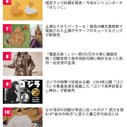
6
限定グッズ詳細を発表！今年はシリコンポーチ
「はとっこ」
土偶なりきりパーカーも！青森の縄文遺跡群で
7
発掘された土偶がモチーフのキュートなグッズ
が新発売
『豊臣兄弟！』小一郎の5万の大軍に徹底抗
8
戦！切腹覚悟で長宗我部元親に降伏を迫った武
将・谷忠澄の生涯
ゴジラの咆哮で目覚める朝…1954年公開『ゴジ
9
ラ』の貴重音源を搭載した「ゴジラ音声目覚ま
し時計」が新発売
なぜ浅井の旧臣は秀吉に従ったのか？ 武力を使
10
わず“自分の味方”に変えた裏工作の技法とは