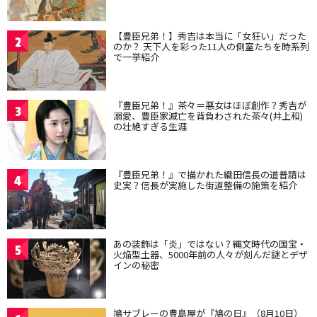
【豊臣兄弟！】秀吉は本当に「女狂い」だった
2
のか？ 天下人を彩った11人の側室たちを時系列
で一挙紹介
『豊臣兄弟！』茶々＝悪女はほぼ創作？秀吉が
3
溺愛、豊臣家滅亡を背負わされた茶々(井上和)
の壮絶すぎる生涯
『豊臣兄弟！』で描かれた織田信長の道普請は
4
史実？信長が実施した街道整備の施策を紹介
あの装飾は「炎」ではない？縄文時代の国宝・
5
火焔型土器、5000年前の人々が刻んだ謎とデザ
インの秘密
鳩サブレーの豊島屋が『鳩の日』（8月10日）