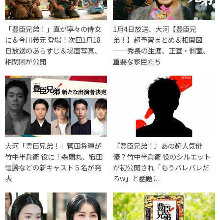
「豊臣兄弟！」直が寧々の侍女
1月4日放送、大河【豊臣兄
に＆今川義元 登場！次回1月18
弟！】超予習まとめ＆相関図
日放送のあらすじ＆場面写真、
——秀長の生涯、正室・側室、
相関図が公開
重要な家臣たち
大河「豊臣兄弟！」菅田将暉が
『豊臣兄弟！』あの超人気俳
竹中半兵衛 役に！森蘭丸、織田
優？竹中半兵衛 役のシルエット
信勝などの新キャスト５名が発
が初公開され「もうバレバレだ
表
ろw」と話題に