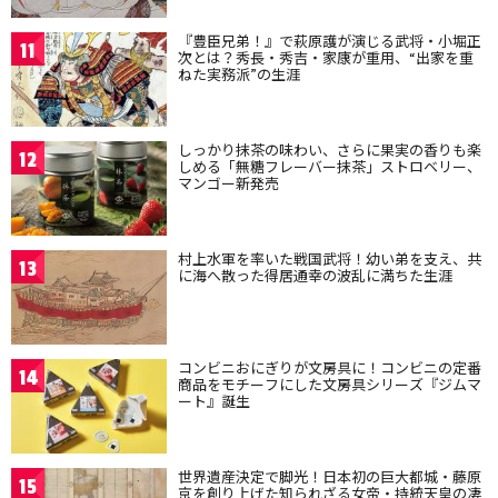
『豊臣兄弟！』で萩原護が演じる武将・小堀正
11
次とは？秀長・秀吉・家康が重用、“出家を重
ねた実務派”の生涯
しっかり抹茶の味わい、さらに果実の香りも楽
12
しめる「無糖フレーバー抹茶」ストロベリー、
マンゴー新発売
村上水軍を率いた戦国武将！幼い弟を支え、共
13
に海へ散った得居通幸の波乱に満ちた生涯
コンビニおにぎりが文房具に！コンビニの定番
14
商品をモチーフにした文房具シリーズ『ジムマ
ート』誕生
世界遺産決定で脚光！日本初の巨大都城・藤原
15
京を創り上げた知られざる女帝・持統天皇の凄