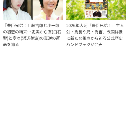
『豊臣兄弟！』藤吉郎と小一郎
2026年大河「豊臣兄弟！」主人
の初恋の結末…史実から直(白石
公・秀長や兄・秀吉、戦国群像
聖)と寧々(浜辺美波)の真逆の運
に新たな視点から迫る公式歴史
命を辿る
ハンドブックが発売