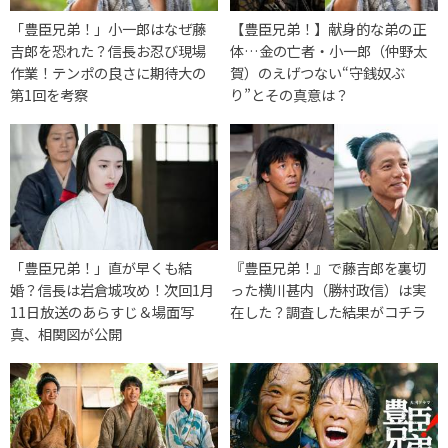
「豊臣兄弟！」小一郎はなぜ藤
【豊臣兄弟！】献身的な弟の正
吉郎を恐れた？信長お忍び現場
体…金の亡者・小一郎（仲野太
作業！テンポの良さに期待大の
賀）のえげつない“守銭奴ぶ
第1回を考察
り”とその真意は？
「豊臣兄弟！」直が早くも結
『豊臣兄弟！』で藤吉郎を裏切
婚？信長は岩倉城攻め！次回1月
った横川甚内（勝村政信）は実
11日放送のあらすじ＆場面写
在した？調査した結果がコチラ
真、相関図が公開