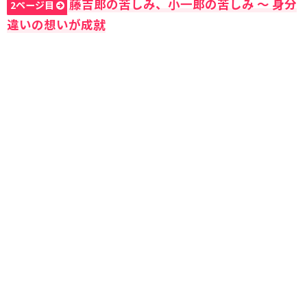
藤吉郎の苦しみ、小一郎の苦しみ 〜 身分
2ページ目
違いの想いが成就