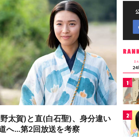
RAN
DA
2
1
2
野太賀)と直(白石聖)、身分違い
道へ…第2回放送を考察