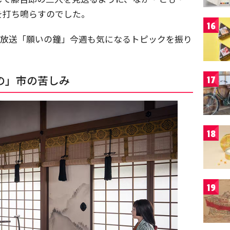
を打ち鳴らすのでした。
16
回放送「願いの鐘」今週も気になるトピックを振り
の」市の苦しみ
17
18
19