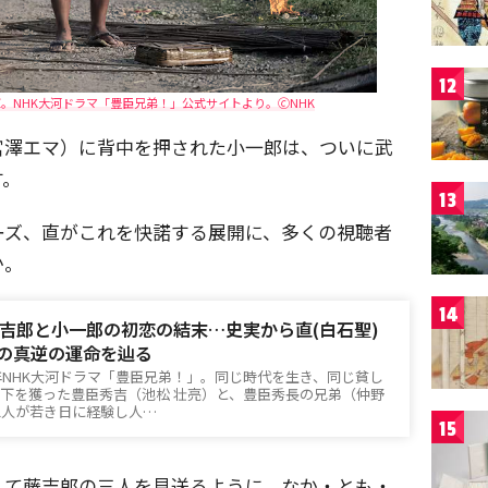
12
NHK大河ドラマ「豊臣兄弟！」公式サイトより。🄫NHK
宮澤エマ）に背中を押された小一郎は、ついに武
す。
13
ーズ、直がこれを快諾する展開に、多くの視聴者
か。
14
吉郎と小一郎の初恋の結末…史実から直(白石聖)
)の真逆の運命を辿る
6年NHK大河ドラマ「豊臣兄弟！」。同じ時代を生き、同じ貧し
下を獲った豊臣秀吉（池松 壮亮）と、豊臣秀長の兄弟（仲野
二人が若き日に経験し人…
15
して藤吉郎の三人を見送るように、なか・とも・