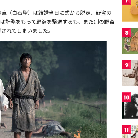
7
の直（白石聖）は結婚当日に式から脱走、野盗の
郎は計略をもって野盗を撃退するも、また別の野盗
殺されてしまいました。
8
9
10
11