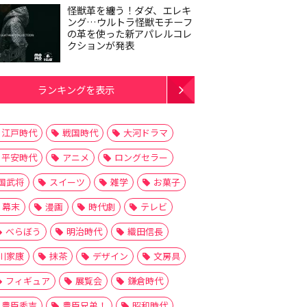
怪獣革を纏う！ダダ、エレキ
ング…ウルトラ怪獣モチーフ
の革を使った新アパレルコレ
クションが発表
ランキングを表示
江戸時代
戦国時代
大河ドラマ
平安時代
アニメ
ロングセラー
国武将
スイーツ
雑学
お菓子
幕末
漫画
時代劇
テレビ
べらぼう
明治時代
織田信長
川家康
抹茶
デザイン
文房具
フィギュア
展覧会
鎌倉時代
豊臣秀吉
豊臣兄弟！
昭和時代