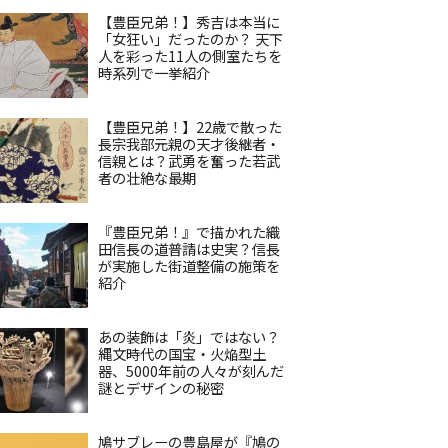
【豊臣兄弟！】秀吉は本当に
「女狂い」だったのか？ 天下
人を彩った11人の側室たちを
時系列で一挙紹介
【豊臣兄弟！】22歳で散った
長宗我部元親の天才後継者・
信親とは？武勇を奮った若武
者の壮絶な最期
『豊臣兄弟！』で描かれた織
田信長の道普請は史実？信長
が実施した街道整備の施策を
紹介
あの装飾は「炎」ではない？
縄文時代の国宝・火焔型土
器、5000年前の人々が刻んだ
謎とデザインの秘密
鳩サブレーの豊島屋が『鳩の