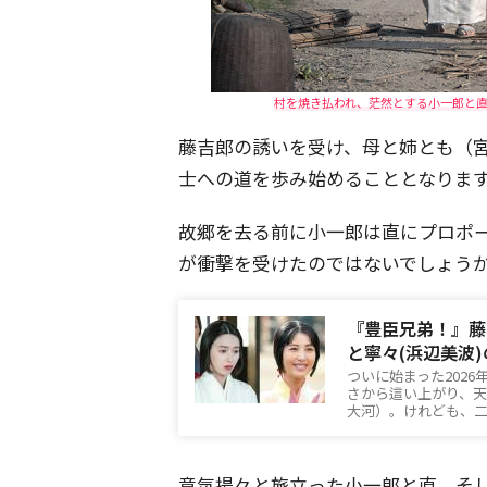
村を焼き払われ、茫然とする小一郎と直。
藤吉郎の誘いを受け、母と姉とも（
士への道を歩み始めることとなりま
故郷を去る前に小一郎は直にプロポ
が衝撃を受けたのではないでしょう
『豊臣兄弟！』藤
と寧々(浜辺美波
ついに始まった202
さから這い上がり、天
大河）。けれども、
意気揚々と旅立った小一郎と直、そ