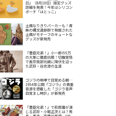
日』（8月10日）限定グッズ
詳細を発表！今年はシリコン
ポーチ「はとっこ」
土偶なりきりパーカーも！青
森の縄文遺跡群で発掘された
土偶がモチーフのキュートな
グッズが新発売
『豊臣兄弟！』小一郎の5万
の大軍に徹底抗戦！切腹覚悟
で長宗我部元親に降伏を迫っ
た武将・谷忠澄の生涯
ゴジラの咆哮で目覚める朝…
1954年公開『ゴジラ』の貴重
音源を搭載した「ゴジラ音声
目覚まし時計」が新発売
『豊臣兄弟！』で萩原護が演
じる武将・小堀正次とは？秀
長・秀吉・家康が重用、“出