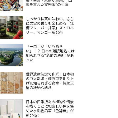
家を重ねた実務派”の生涯
しっかり抹茶の味わい、さら
に果実の香りも楽しめる「無
糖フレーバー抹茶」ストロベ
リー、マンゴー新発売
「一口」が「いもあら
い」！？ 日本の難読地名には
知られざる“名前の法則”があ
った
世界遺産決定で脚光！日本初
の巨大都城・藤原京を創り上
げた知られざる女帝・持統天
皇の凄絶な執念
日本の四季折々の植物や情景
を描くことに相応しい色を集
めた水彩色鉛筆『色辞典』が
新発売！