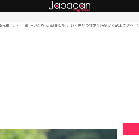
臣兄弟！』小一郎(仲野太賀)と直(白石聖)、身分違いの結婚？絶望から武士の道へ…