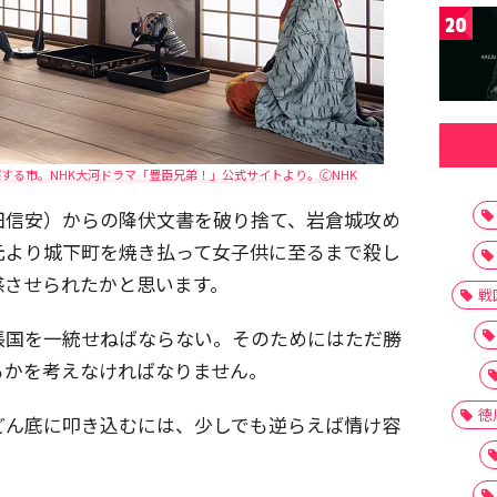
20
る市。NHK大河ドラマ「豊臣兄弟！」公式サイトより。🄫NHK
田信安）からの降伏文書を破り捨て、岩倉城攻め
元より城下町を焼き払って女子供に至るまで殺し
感させられたかと思います。
戦
張国を一統せねばならない。そのためにはただ勝
るかを考えなければなりません。
徳
どん底に叩き込むには、少しでも逆らえば情け容