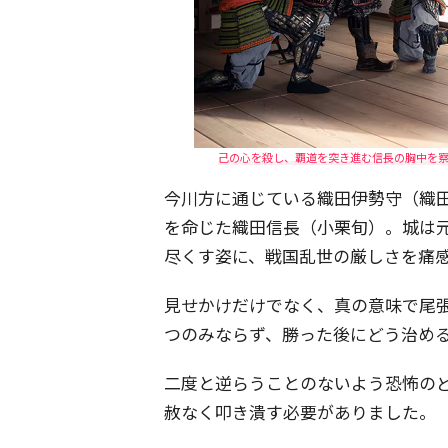
己の心を殺し、覇道を突き進む信長の胸中を察す
今川方に通じている織田伊勢守（織
を命じた織田信長（小栗旬）。城は
尽くす姿に、戦国乱世の厳しさを痛
見せかけだけでなく、真の意味で尾
つのみならず、勝った後にどう治め
二度と逆らうことのないよう恐怖の
赦なく叩き潰す必要がありました。