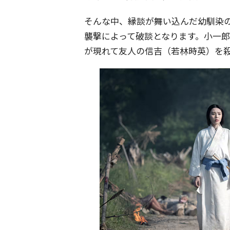
そんな中、縁談が舞い込んだ幼馴染
襲撃によって破談となります。小一
が現れて友人の信吉（若林時英）を