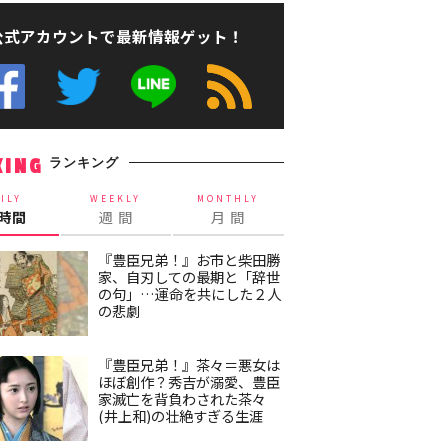
公式アカウントで最新情報ゲット！
ランキング
KING
ILY
WEEKLY
MONTHLY
4時間
週 間
月 間
『豊臣兄弟！』お市と柴田勝
家、自刃しての最期と「辞世
の句」…運命を共にした２人
の悲劇
『豊臣兄弟！』茶々＝悪女は
ほぼ創作？秀吉が溺愛、豊臣
家滅亡を背負わされた茶々
(井上和)の壮絶すぎる生涯