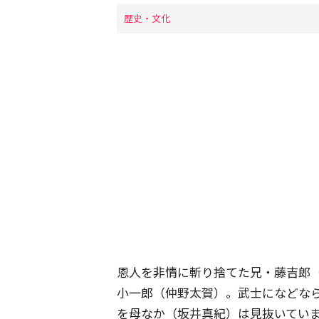
歴史・文化
恩人を非情に斬り捨てた兄・藤吉郎
小一郎（仲野太賀）。武士になどな
を母なか（坂井真紀）は見抜いてい