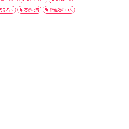
光る君へ
葛飾北斎
鎌倉殿の13人