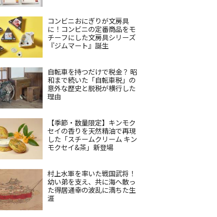
コンビニおにぎりが文房具
に！コンビニの定番商品をモ
チーフにした文房具シリーズ
『ジムマート』誕生
自転車を持つだけで税金？ 昭
和まで続いた「自転車税」の
意外な歴史と脱税が横行した
理由
【季節・数量限定】キンモク
セイの香りを天然精油で再現
した「スチームクリーム キン
モクセイ&茶」新登場
村上水軍を率いた戦国武将！
幼い弟を支え、共に海へ散っ
た得居通幸の波乱に満ちた生
涯