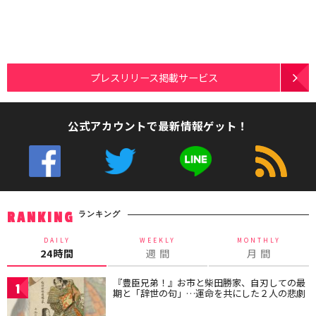
プレスリリース掲載サービス
公式アカウントで最新情報ゲット！
ランキング
RANKING
DAILY
WEEKLY
MONTHLY
24時間
週 間
月 間
『豊臣兄弟！』お市と柴田勝家、自刃しての最
1
期と「辞世の句」…運命を共にした２人の悲劇