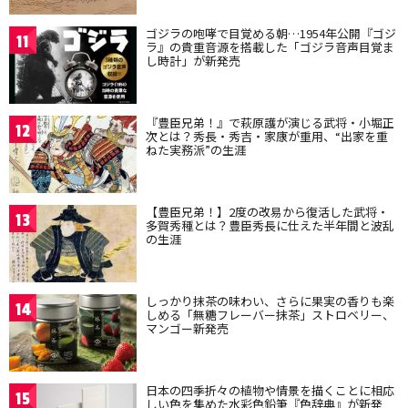
ゴジラの咆哮で目覚める朝…1954年公開『ゴジ
11
ラ』の貴重音源を搭載した「ゴジラ音声目覚ま
し時計」が新発売
『豊臣兄弟！』で萩原護が演じる武将・小堀正
12
次とは？秀長・秀吉・家康が重用、“出家を重
ねた実務派”の生涯
【豊臣兄弟！】2度の改易から復活した武将・
13
多賀秀種とは？豊臣秀長に仕えた半年間と波乱
の生涯
しっかり抹茶の味わい、さらに果実の香りも楽
14
しめる「無糖フレーバー抹茶」ストロベリー、
マンゴー新発売
日本の四季折々の植物や情景を描くことに相応
15
しい色を集めた水彩色鉛筆『色辞典』が新発