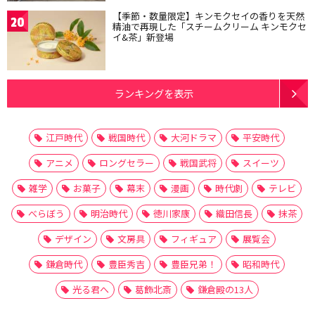
【季節・数量限定】キンモクセイの香りを天然
20
精油で再現した「スチームクリーム キンモクセ
イ&茶」新登場
ランキングを表示
江戸時代
戦国時代
大河ドラマ
平安時代
アニメ
ロングセラー
戦国武将
スイーツ
雑学
お菓子
幕末
漫画
時代劇
テレビ
べらぼう
明治時代
徳川家康
織田信長
抹茶
デザイン
文房具
フィギュア
展覧会
鎌倉時代
豊臣秀吉
豊臣兄弟！
昭和時代
光る君へ
葛飾北斎
鎌倉殿の13人