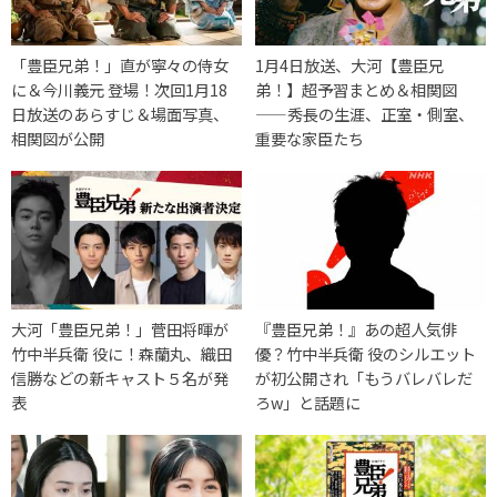
「豊臣兄弟！」直が寧々の侍女
1月4日放送、大河【豊臣兄
に＆今川義元 登場！次回1月18
弟！】超予習まとめ＆相関図
日放送のあらすじ＆場面写真、
——秀長の生涯、正室・側室、
相関図が公開
重要な家臣たち
大河「豊臣兄弟！」菅田将暉が
『豊臣兄弟！』あの超人気俳
竹中半兵衛 役に！森蘭丸、織田
優？竹中半兵衛 役のシルエット
信勝などの新キャスト５名が発
が初公開され「もうバレバレだ
表
ろw」と話題に