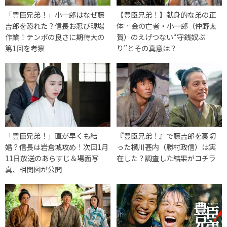
「豊臣兄弟！」小一郎はなぜ藤
【豊臣兄弟！】献身的な弟の正
吉郎を恐れた？信長お忍び現場
体…金の亡者・小一郎（仲野太
作業！テンポの良さに期待大の
賀）のえげつない“守銭奴ぶ
第1回を考察
り”とその真意は？
「豊臣兄弟！」直が早くも結
『豊臣兄弟！』で藤吉郎を裏切
婚？信長は岩倉城攻め！次回1月
った横川甚内（勝村政信）は実
11日放送のあらすじ＆場面写
在した？調査した結果がコチラ
真、相関図が公開