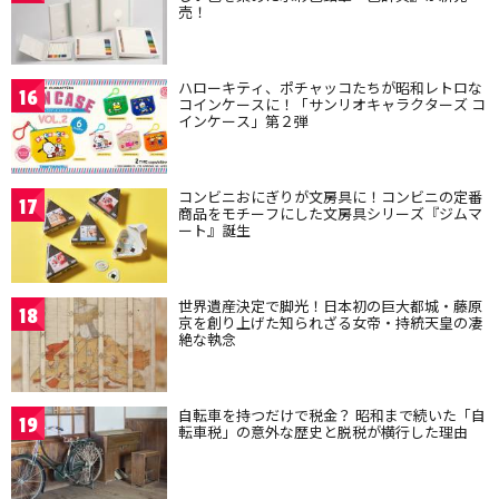
売！
ハローキティ、ポチャッコたちが昭和レトロな
16
コインケースに！「サンリオキャラクターズ コ
インケース」第２弾
コンビニおにぎりが文房具に！コンビニの定番
17
商品をモチーフにした文房具シリーズ『ジムマ
ート』誕生
世界遺産決定で脚光！日本初の巨大都城・藤原
18
京を創り上げた知られざる女帝・持統天皇の凄
絶な執念
自転車を持つだけで税金？ 昭和まで続いた「自
19
転車税」の意外な歴史と脱税が横行した理由