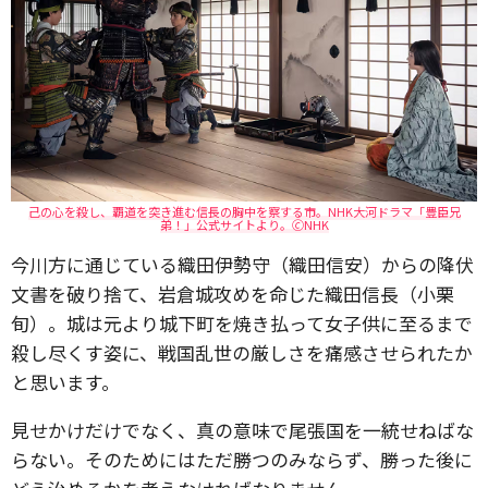
己の心を殺し、覇道を突き進む信長の胸中を察する市。NHK大河ドラマ「豊臣兄
弟！」公式サイトより。🄫NHK
今川方に通じている織田伊勢守（織田信安）からの降伏
文書を破り捨て、岩倉城攻めを命じた織田信長（小栗
旬）。城は元より城下町を焼き払って女子供に至るまで
殺し尽くす姿に、戦国乱世の厳しさを痛感させられたか
と思います。
見せかけだけでなく、真の意味で尾張国を一統せねばな
らない。そのためにはただ勝つのみならず、勝った後に