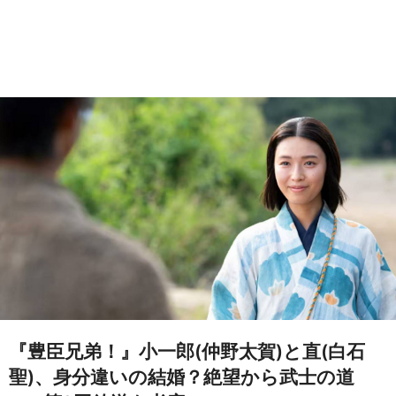
『豊臣兄弟！』小一郎(仲野太賀)と直(白石
聖)、身分違いの結婚？絶望から武士の道