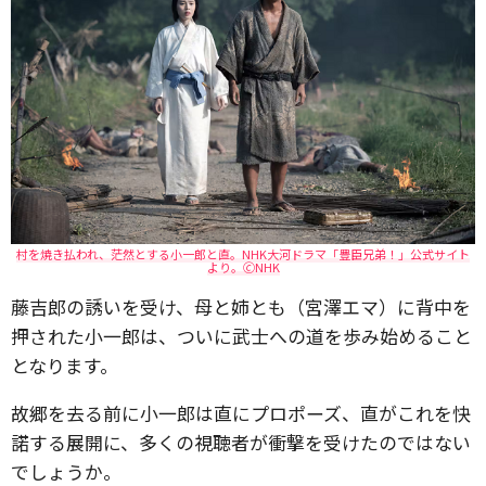
村を焼き払われ、茫然とする小一郎と直。NHK大河ドラマ「豊臣兄弟！」公式サイト
より。🄫NHK
藤吉郎の誘いを受け、母と姉とも（宮澤エマ）に背中を
押された小一郎は、ついに武士への道を歩み始めること
となります。
故郷を去る前に小一郎は直にプロポーズ、直がこれを快
諾する展開に、多くの視聴者が衝撃を受けたのではない
でしょうか。