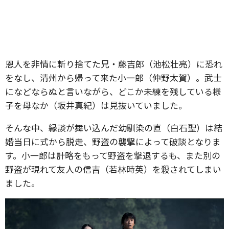
恩人を非情に斬り捨てた兄・藤吉郎（池松壮亮）に恐れ
をなし、清州から帰って来た小一郎（仲野太賀）。武士
になどならぬと言いながら、どこか未練を残している様
子を母なか（坂井真紀）は見抜いていました。
そんな中、縁談が舞い込んだ幼馴染の直（白石聖）は結
婚当日に式から脱走、野盗の襲撃によって破談となりま
す。小一郎は計略をもって野盗を撃退するも、また別の
野盗が現れて友人の信吉（若林時英）を殺されてしまい
ました。