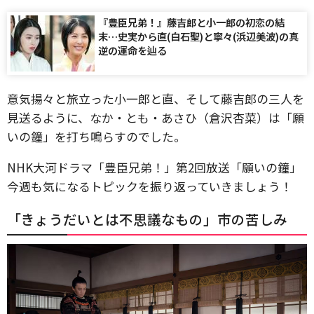
『豊臣兄弟！』藤吉郎と小一郎の初恋の結
末…史実から直(白石聖)と寧々(浜辺美波)の真
逆の運命を辿る
意気揚々と旅立った小一郎と直、そして藤吉郎の三人を
見送るように、なか・とも・あさひ（倉沢杏菜）は「願
いの鐘」を打ち鳴らすのでした。
NHK大河ドラマ「豊臣兄弟！」第2回放送「願いの鐘」
今週も気になるトピックを振り返っていきましょう！
「きょうだいとは不思議なもの」市の苦しみ