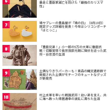
6
暴走と豊臣家滅亡を防げた「最強のカリスマ
性」
鳩サブレーの豊島屋が『鳩の日』（8月10日）
7
限定グッズ詳細を発表！今年はシリコンポーチ
「はとっこ」
『豊臣兄弟！』小一郎の5万の大軍に徹底抗
8
戦！切腹覚悟で長宗我部元親に降伏を迫った武
将・谷忠澄の生涯
土偶なりきりパーカーも！青森の縄文遺跡群で
9
発掘された土偶がモチーフのキュートなグッズ
が新発売
村上水軍を率いた戦国武将！幼い弟を支え、共
10
に海へ散った得居通幸の波乱に満ちた生涯