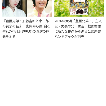
『豊臣兄弟！』藤吉郎と小一郎
2026年大河「豊臣兄弟！」主人
の初恋の結末…史実から直(白石
公・秀長や兄・秀吉、戦国群像
聖)と寧々(浜辺美波)の真逆の運
に新たな視点から迫る公式歴史
命を辿る
ハンドブックが発売