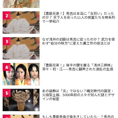
【豊臣兄弟！】秀吉は本当に「女狂い」だった
2
のか？ 天下人を彩った11人の側室たちを時系列
で一挙紹介
なぜ浅井の旧臣は秀吉に従ったのか？ 武力を使
3
わず“自分の味方”に変えた裏工作の技法とは
『豊臣兄弟！』後半の鍵を握る「浅井三姉妹」
4
茶々・初・江——秀吉に翻弄された波乱の生涯
あの装飾は「炎」ではない？縄文時代の国宝・
5
火焔型土器、5000年前の人々が刻んだ謎とデザ
インの秘密
もしも豊臣秀長が長生きしていたら…？秀吉の