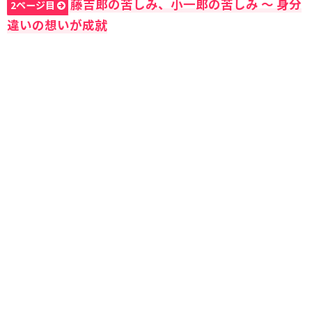
藤吉郎の苦しみ、小一郎の苦しみ 〜 身分
2ページ目
違いの想いが成就