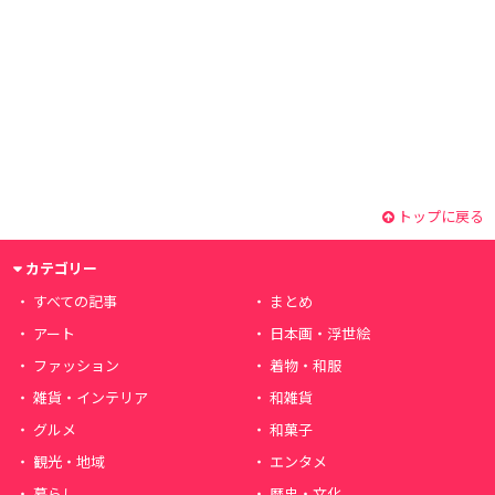
トップに戻る
カテゴリー
すべての記事
まとめ
アート
日本画・浮世絵
ファッション
着物・和服
雑貨・インテリア
和雑貨
グルメ
和菓子
観光・地域
エンタメ
暮らし
歴史・文化