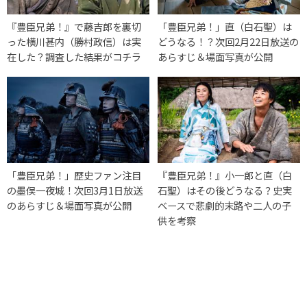
『豊臣兄弟！』で藤吉郎を裏切
「豊臣兄弟！」直（白石聖）は
った横川甚内（勝村政信）は実
どうなる！？次回2月22日放送の
在した？調査した結果がコチラ
あらすじ＆場面写真が公開
「豊臣兄弟！」歴史ファン注目
『豊臣兄弟！』小一郎と直（白
の墨俣一夜城！次回3月1日放送
石聖）はその後どうなる？史実
のあらすじ＆場面写真が公開
ベースで悲劇的末路や二人の子
供を考察