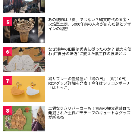
あの装飾は「炎」ではない？縄文時代の国宝・
5
火焔型土器、5000年前の人々が刻んだ謎とデザ
インの秘密
なぜ浅井の旧臣は秀吉に従ったのか？ 武力を使
6
わず“自分の味方”に変えた裏工作の技法とは
鳩サブレーの豊島屋が『鳩の日』（8月10日）
7
限定グッズ詳細を発表！今年はシリコンポーチ
「はとっこ」
土偶なりきりパーカーも！青森の縄文遺跡群で
8
発掘された土偶がモチーフのキュートなグッズ
が新発売