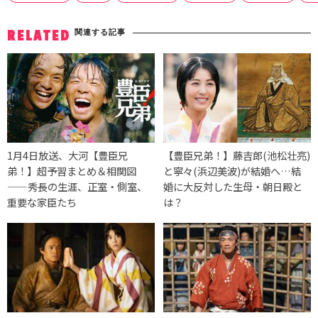
関連する記事
RELATED
1月4日放送、大河【豊臣兄
【豊臣兄弟！】藤吉郎(池松壮亮)
弟！】超予習まとめ＆相関図
と寧々(浜辺美波)が結婚へ…結
——秀長の生涯、正室・側室、
婚に大反対した生母・朝日殿と
重要な家臣たち
は？