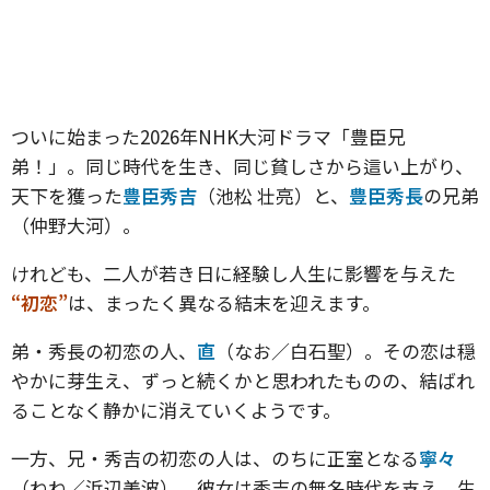
ついに始まった2026年NHK大河ドラマ「豊臣兄
弟！」。同じ時代を生き、同じ貧しさから這い上がり、
天下を獲った
豊臣秀吉
（池松 壮亮）と、
豊臣秀長
の兄弟
（仲野大河）。
けれども、二人が若き日に経験し人生に影響を与えた
“初恋”
は、まったく異なる結末を迎えます。
弟・秀長の初恋の人、
直
（なお／白石聖）。その恋は穏
やかに芽生え、ずっと続くかと思われたものの、結ばれ
ることなく静かに消えていくようです。
一方、兄・秀吉の初恋の人は、のちに正室となる
寧々
（ねね／浜辺美波）。彼女は秀吉の無名時代を支え、生