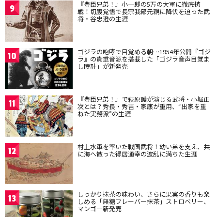
『豊臣兄弟！』小一郎の5万の大軍に徹底抗
9
戦！切腹覚悟で長宗我部元親に降伏を迫った武
将・谷忠澄の生涯
ゴジラの咆哮で目覚める朝…1954年公開『ゴジ
10
ラ』の貴重音源を搭載した「ゴジラ音声目覚ま
し時計」が新発売
『豊臣兄弟！』で萩原護が演じる武将・小堀正
11
次とは？秀長・秀吉・家康が重用、“出家を重
ねた実務派”の生涯
村上水軍を率いた戦国武将！幼い弟を支え、共
12
に海へ散った得居通幸の波乱に満ちた生涯
しっかり抹茶の味わい、さらに果実の香りも楽
13
しめる「無糖フレーバー抹茶」ストロベリー、
マンゴー新発売