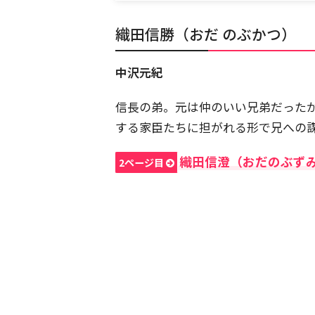
織田信勝（おだ のぶかつ）
中沢元紀
信長の弟。元は仲のいい兄弟だった
する家臣たちに担がれる形で兄への
織田信澄（おだのぶず
2ページ目