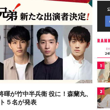
RAN
DA
2
1
2
将暉が竹中半兵衛 役に！森蘭丸、
ト５名が発表