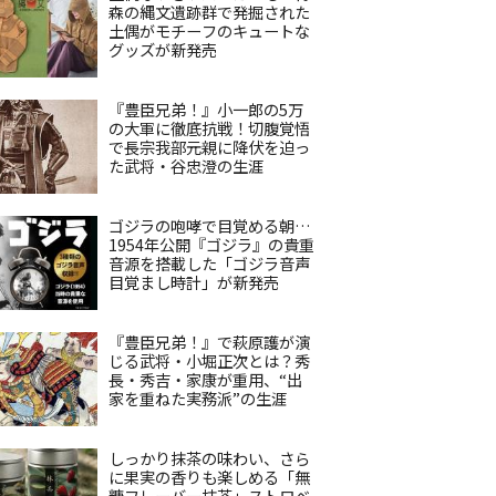
森の縄文遺跡群で発掘された
土偶がモチーフのキュートな
グッズが新発売
『豊臣兄弟！』小一郎の5万
の大軍に徹底抗戦！切腹覚悟
で長宗我部元親に降伏を迫っ
た武将・谷忠澄の生涯
ゴジラの咆哮で目覚める朝…
1954年公開『ゴジラ』の貴重
音源を搭載した「ゴジラ音声
目覚まし時計」が新発売
『豊臣兄弟！』で萩原護が演
じる武将・小堀正次とは？秀
長・秀吉・家康が重用、“出
家を重ねた実務派”の生涯
しっかり抹茶の味わい、さら
に果実の香りも楽しめる「無
糖フレーバー抹茶」ストロベ