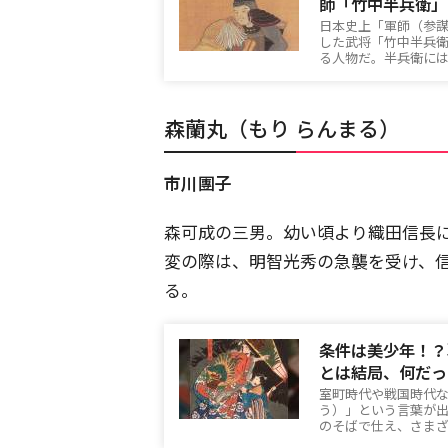
師「竹中半兵衛」
日本史上「軍師（参
した武将「竹中半兵
る人物だ。半兵衛に
森蘭丸（もり らんまる）
市川團子
森可成の三男。幼い頃より織田信長
変の際は、明智光秀の急襲を受け、信
る。
条件は美少年！？
とは結局、何だっ
室町時代や戦国時代
う）」という言葉が
のそばで仕え、さま