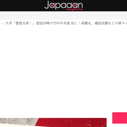
ト
大河「豊臣兄弟！」菅田将暉が竹中半兵衛 役に！森蘭丸、織田信勝などの新キ