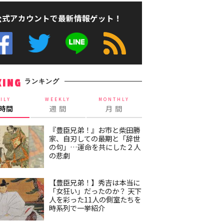
公式アカウントで最新情報ゲット！
ランキング
KING
ILY
WEEKLY
MONTHLY
4時間
週 間
月 間
『豊臣兄弟！』お市と柴田勝
家、自刃しての最期と「辞世
の句」…運命を共にした２人
の悲劇
【豊臣兄弟！】秀吉は本当に
「女狂い」だったのか？ 天下
人を彩った11人の側室たちを
時系列で一挙紹介