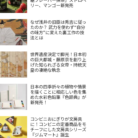
リー、マンゴー新発売
なぜ浅井の旧臣は秀吉に従っ
たのか？ 武力を使わず“自分
の味方”に変えた裏工作の技
法とは
世界遺産決定で脚光！日本初
の巨大都城・藤原京を創り上
げた知られざる女帝・持統天
皇の凄絶な執念
日本の四季折々の植物や情景
を描くことに相応しい色を集
めた水彩色鉛筆『色辞典』が
新発売！
コンビニおにぎりが文房具
に！コンビニの定番商品をモ
チーフにした文房具シリーズ
『ジムマート』誕生