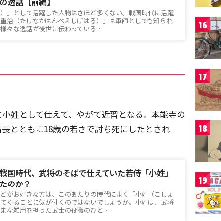
の逸話【前編】
謀）」として活躍した人物はさほど多くない。戦国時代に活躍
衛重治（たけなかはんべえしげはる）」は軍師としても知られ
16
は様々な逸話が後世に伝わっている…
17
に小姓として仕えて、やがて近習となる。本能寺の
長とともに18歳の若さで討ち死にしたとされ
18
戦国時代、武将のそばで仕えていた若侍「小姓」
19
たのか？
などがお好きな方は、このあたりの時代によく「小姓（こしょ
出てくることに気が付くのではないでしょうか。小姓は、武将
ざまな雑用を担った武士の役職のひと…