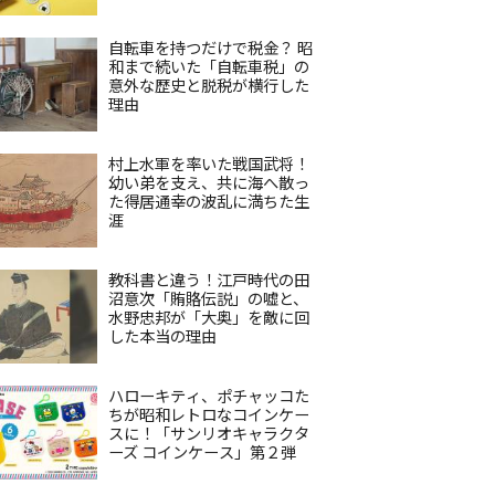
自転車を持つだけで税金？ 昭
和まで続いた「自転車税」の
意外な歴史と脱税が横行した
理由
村上水軍を率いた戦国武将！
幼い弟を支え、共に海へ散っ
た得居通幸の波乱に満ちた生
涯
教科書と違う！江戸時代の田
沼意次「賄賂伝説」の嘘と、
水野忠邦が「大奥」を敵に回
した本当の理由
ハローキティ、ポチャッコた
ちが昭和レトロなコインケー
スに！「サンリオキャラクタ
ーズ コインケース」第２弾