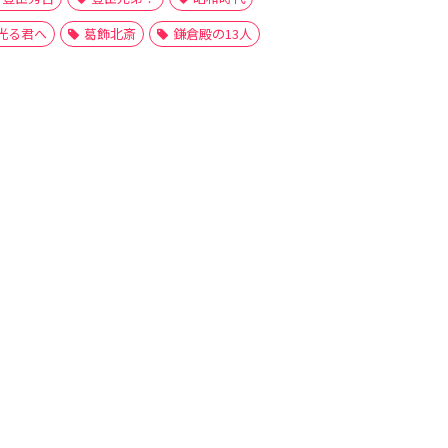
光る君へ
葛飾北斎
鎌倉殿の13人