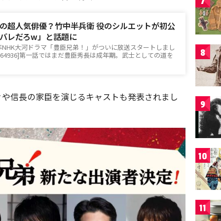
7
の超人気俳優？竹中半兵衛 役のシルエットが初公
バレだろw」と話題に
26年NHK大河ドラマ「豊臣兄弟！」がついに放送スタートしまし
8
t id=264936]第一話ではまだ豊臣秀長は成年期。武士としての道を
々や信長の家臣を演じるキャストも発表されまし
9
10
11