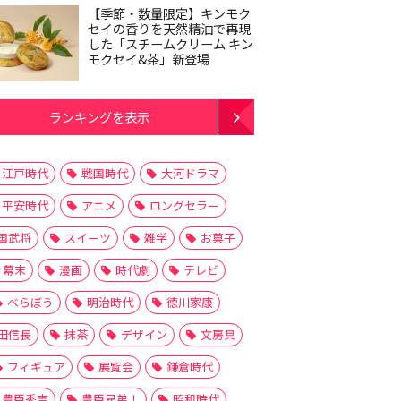
【季節・数量限定】キンモク
セイの香りを天然精油で再現
した「スチームクリーム キン
モクセイ&茶」新登場
ランキングを表示
江戸時代
戦国時代
大河ドラマ
平安時代
アニメ
ロングセラー
国武将
スイーツ
雑学
お菓子
幕末
漫画
時代劇
テレビ
べらぼう
明治時代
徳川家康
田信長
抹茶
デザイン
文房具
フィギュア
展覧会
鎌倉時代
豊臣秀吉
豊臣兄弟！
昭和時代