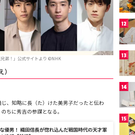
12
13
兄弟！」公式サイトより ©NHK
え）
14
通じ、知略に長（た）けた美男子だったと伝わ
、のちに秀吉の参謀となる。
15
な優男！ 織田信長が惚れ込んだ戦国時代の天才軍