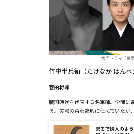
大河ドラマ「豊臣
竹中半兵衛（たけなか はんべ
菅田将暉
戦国時代を代表する名軍師。学問に
る。美濃の斎藤龍興に仕えていたが
まるで婦人のよう