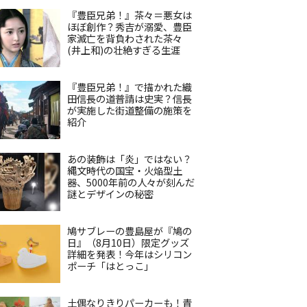
『豊臣兄弟！』茶々＝悪女は
ほぼ創作？秀吉が溺愛、豊臣
家滅亡を背負わされた茶々
(井上和)の壮絶すぎる生涯
『豊臣兄弟！』で描かれた織
田信長の道普請は史実？信長
が実施した街道整備の施策を
紹介
あの装飾は「炎」ではない？
縄文時代の国宝・火焔型土
器、5000年前の人々が刻んだ
謎とデザインの秘密
鳩サブレーの豊島屋が『鳩の
日』（8月10日）限定グッズ
詳細を発表！今年はシリコン
ポーチ「はとっこ」
土偶なりきりパーカーも！青