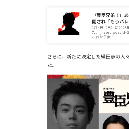
『豊臣兄弟！』あ
開され「もうバレ
1月4日（日）に20
た。[insert_pos
これから歩…
さらに、新たに決定した織田家の人
た。