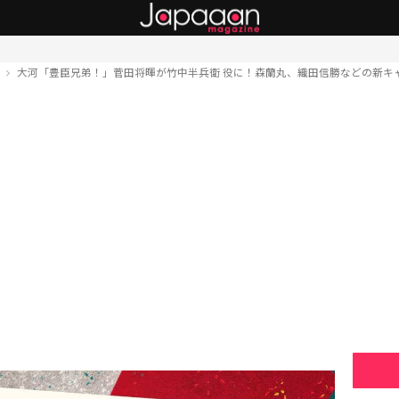
ト
大河「豊臣兄弟！」菅田将暉が竹中半兵衛 役に！森蘭丸、織田信勝などの新キ