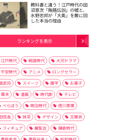
教科書と違う！江戸時代の田
沼意次「賄賂伝説」の嘘と、
水野忠邦が「大奥」を敵に回
した本当の理由
ランキングを表示
江戸時代
戦国時代
大河ドラマ
平安時代
アニメ
ロングセラー
国武将
スイーツ
雑学
お菓子
幕末
漫画
時代劇
テレビ
べらぼう
明治時代
徳川家康
田信長
抹茶
デザイン
文房具
フィギュア
展覧会
鎌倉時代
豊臣秀吉
豊臣兄弟！
昭和時代