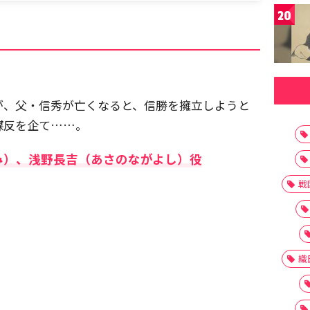
20
が、父・信秀が亡くなると、信勝を擁立しようと
謀反を企て……。
み）、浅野長吉（あさのながよし）役
戦
織