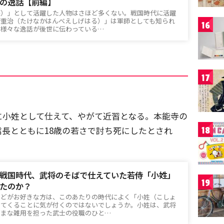
の逸話【前編】
謀）」として活躍した人物はさほど多くない。戦国時代に活躍
衛重治（たけなかはんべえしげはる）」は軍師としても知られ
16
は様々な逸話が後世に伝わっている…
17
に小姓として仕えて、やがて近習となる。本能寺の
長とともに18歳の若さで討ち死にしたとされ
18
戦国時代、武将のそばで仕えていた若侍「小姓」
19
たのか？
などがお好きな方は、このあたりの時代によく「小姓（こしょ
出てくることに気が付くのではないでしょうか。小姓は、武将
ざまな雑用を担った武士の役職のひと…