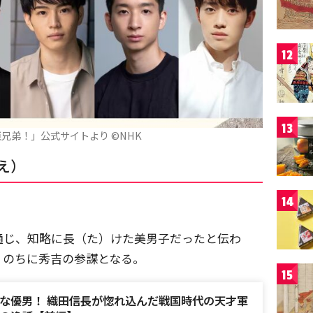
12
13
兄弟！」公式サイトより ©NHK
え）
14
通じ、知略に長（た）けた美男子だったと伝わ
、のちに秀吉の参謀となる。
15
な優男！ 織田信長が惚れ込んだ戦国時代の天才軍