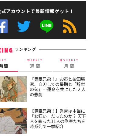
公式アカウントで最新情報ゲット！
ランキング
KING
ILY
WEEKLY
MONTHLY
4時間
週 間
月 間
『豊臣兄弟！』お市と柴田勝
家、自刃しての最期と「辞世
の句」…運命を共にした２人
の悲劇
【豊臣兄弟！】秀吉は本当に
「女狂い」だったのか？ 天下
人を彩った11人の側室たちを
時系列で一挙紹介