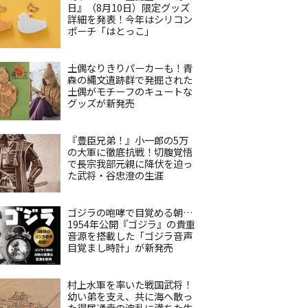
日』（8月10日）限定グッズ
詳細を発表！今年はシリコン
ポーチ「はとっこ」
土偶なりきりパーカーも！青
森の縄文遺跡群で発掘された
土偶がモチーフのキュートな
グッズが新発売
『豊臣兄弟！』小一郎の5万
の大軍に徹底抗戦！切腹覚悟
で長宗我部元親に降伏を迫っ
た武将・谷忠澄の生涯
ゴジラの咆哮で目覚める朝…
1954年公開『ゴジラ』の貴重
音源を搭載した「ゴジラ音声
目覚まし時計」が新発売
村上水軍を率いた戦国武将！
幼い弟を支え、共に海へ散っ
た得居通幸の波乱に満ちた生