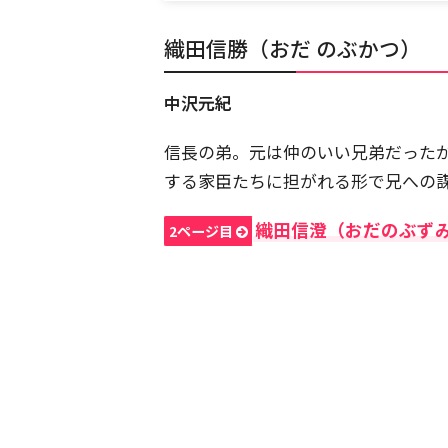
織田信勝（おだ のぶかつ）
中沢元紀
信長の弟。元は仲のいい兄弟だった
する家臣たちに担がれる形で兄への
織田信澄（おだのぶず
2ページ目