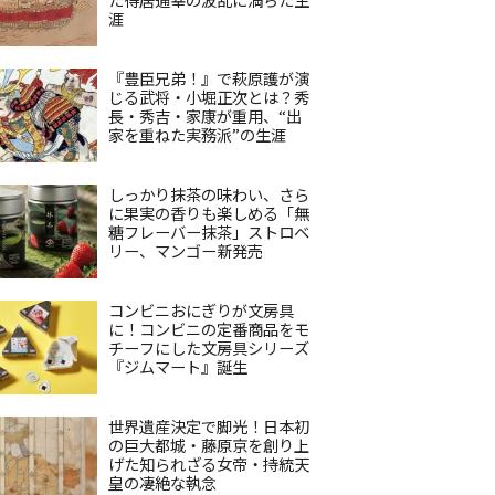
涯
『豊臣兄弟！』で萩原護が演
じる武将・小堀正次とは？秀
長・秀吉・家康が重用、“出
家を重ねた実務派”の生涯
しっかり抹茶の味わい、さら
に果実の香りも楽しめる「無
糖フレーバー抹茶」ストロベ
リー、マンゴー新発売
コンビニおにぎりが文房具
に！コンビニの定番商品をモ
チーフにした文房具シリーズ
『ジムマート』誕生
世界遺産決定で脚光！日本初
の巨大都城・藤原京を創り上
げた知られざる女帝・持統天
皇の凄絶な執念