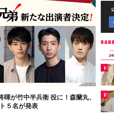
RAN
DA
2
1
2
将暉が竹中半兵衛 役に！森蘭丸、
ト５名が発表