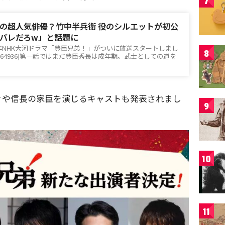
7
の超人気俳優？竹中半兵衛 役のシルエットが初公
バレだろw」と話題に
26年NHK大河ドラマ「豊臣兄弟！」がついに放送スタートしまし
8
t id=264936]第一話ではまだ豊臣秀長は成年期。武士としての道を
々や信長の家臣を演じるキャストも発表されまし
9
10
11