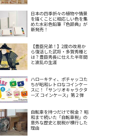
日本の四季折々の植物や情景
を描くことに相応しい色を集
めた水彩色鉛筆『色辞典』が
新発売！
【豊臣兄弟！】2度の改易か
ら復活した武将・多賀秀種と
は？豊臣秀長に仕えた半年間
と波乱の生涯
ハローキティ、ポチャッコた
ちが昭和レトロなコインケー
スに！「サンリオキャラクタ
ーズ コインケース」第２弾
自転車を持つだけで税金？ 昭
和まで続いた「自転車税」の
意外な歴史と脱税が横行した
理由