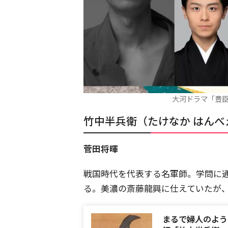
大河ドラマ「豊臣
竹中半兵衛（たけなか はんべ
菅田将暉
戦国時代を代表する名軍師。学問に
る。美濃の斎藤龍興に仕えていたが
まるで婦人のよう