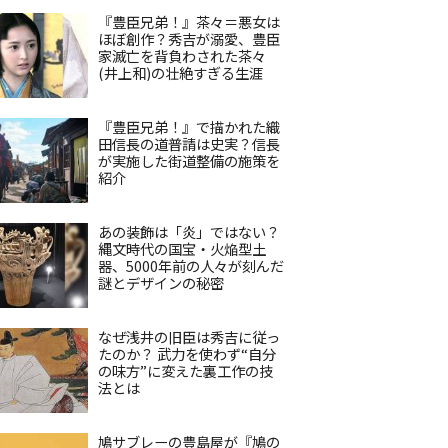
『豊臣兄弟！』茶々＝悪女は
ほぼ創作？秀吉が溺愛、豊臣
家滅亡を背負わされた茶々
(井上和)の壮絶すぎる生涯
『豊臣兄弟！』で描かれた織
田信長の道普請は史実？信長
が実施した街道整備の施策を
紹介
あの装飾は「炎」ではない？
縄文時代の国宝・火焔型土
器、5000年前の人々が刻んだ
謎とデザインの秘密
なぜ浅井の旧臣は秀吉に従っ
たのか？ 武力を使わず“自分
の味方”に変えた裏工作の技
法とは
鳩サブレーの豊島屋が『鳩の