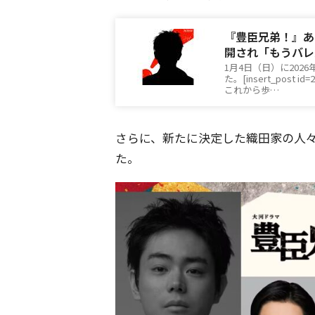
『豊臣兄弟！』あ
開され「もうバレ
1月4日（日）に20
た。[insert_pos
これから歩…
さらに、新たに決定した織田家の人
た。