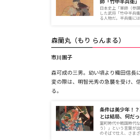
師「竹中半兵衛」
日本史上「軍師（参
した武将「竹中半兵
る人物だ。半兵衛に
森蘭丸（もり らんまる）
市川團子
森可成の三男。幼い頃より織田信長
変の際は、明智光秀の急襲を受け、信
る。
条件は美少年！？
とは結局、何だっ
室町時代や戦国時代
う）」という言葉が
のそばで仕え、さま