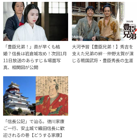
「豊臣兄弟！」直が早くも結
大河予習【豊臣兄弟！】秀吉を
婚？信長は岩倉城攻め！次回1月
支えた兄弟の絆…仲野太賀が演
11日放送のあらすじ＆場面写
じる戦国武将・豊臣秀長の生涯
真、相関図が公開
「信長公記」で辿る。徳川家康
ご一行、安土城で織田信長に歓
迎されるの巻【どうする家康】