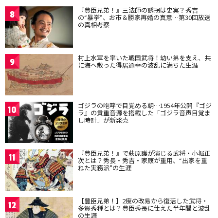
『豊臣兄弟！』三法師の誘拐は史実？秀吉
8
の“暴挙”、お市＆勝家再婚の真意…第30回放送
の真相考察
村上水軍を率いた戦国武将！幼い弟を支え、共
9
に海へ散った得居通幸の波乱に満ちた生涯
ゴジラの咆哮で目覚める朝…1954年公開『ゴジ
10
ラ』の貴重音源を搭載した「ゴジラ音声目覚ま
し時計」が新発売
『豊臣兄弟！』で萩原護が演じる武将・小堀正
11
次とは？秀長・秀吉・家康が重用、“出家を重
ねた実務派”の生涯
【豊臣兄弟！】2度の改易から復活した武将・
12
多賀秀種とは？豊臣秀長に仕えた半年間と波乱
の生涯