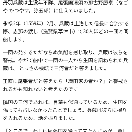
丹羽兵蔵は生没年不詳、尾張国清須の那古野勝泰（なご
や かつやす。弥五郎）に仕えていました。
永禄2年（1559年）2月、兵蔵は上洛した信長に合流する
際、志那の渡し（滋賀県草津市）で30人ほどの一団と同
船します。
一団の発するただならぬ気配を感じ取り、兵蔵は彼らを
警戒。やがて船中で一団の一人から生国を訊ねられた兵
蔵は、 とっさの機転で三河者だと答えました。
正直に尾張者だと答えたら「織田家の者か？」と警戒さ
れるかも知れないと考えたのです。
隣国の三河であれば、言葉も似通っているため、生国を
偽ってもバレなかったことでしょう。兵蔵は彼らに探り
を入れるため、話を振りました。
「ところで、わしは尾張国を通って来たんじゃが、織田