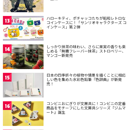
ハローキティ、ポチャッコたちが昭和レトロな
13
コインケースに！「サンリオキャラクターズ コ
インケース」第２弾
しっかり抹茶の味わい、さらに果実の香りも楽
14
しめる「無糖フレーバー抹茶」ストロベリー、
マンゴー新発売
日本の四季折々の植物や情景を描くことに相応
15
しい色を集めた水彩色鉛筆『色辞典』が新発
売！
コンビニおにぎりが文房具に！コンビニの定番
16
商品をモチーフにした文房具シリーズ『ジムマ
ート』誕生