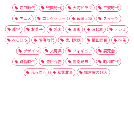
江戸時代
戦国時代
大河ドラマ
平安時代
アニメ
ロングセラー
戦国武将
スイーツ
雑学
お菓子
幕末
漫画
時代劇
テレビ
べらぼう
明治時代
徳川家康
織田信長
抹茶
デザイン
文房具
フィギュア
展覧会
鎌倉時代
豊臣秀吉
豊臣兄弟！
昭和時代
光る君へ
葛飾北斎
鎌倉殿の13人