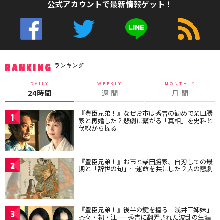
公式アカウントで最新情報ゲット！
ランキング
RANKING
DAILY
WEEKLY
MONTHLY
24時間
週 間
月 間
『豊臣兄弟！』なぜお市は秀吉の勧めで柴田勝
1
家と再婚した？悲劇に繋がる「真相」を史料と
伏線から探る
『豊臣兄弟！』お市と柴田勝家、自刃しての最
2
期と「辞世の句」…運命を共にした２人の悲劇
『豊臣兄弟！』後半の鍵を握る「浅井三姉妹」
3
茶々・初・江——秀吉に翻弄された波乱の生涯