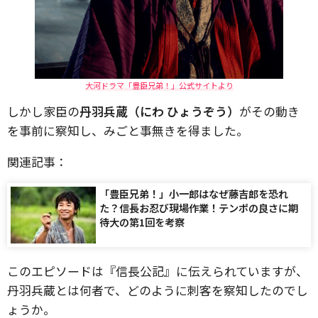
大河ドラマ「豊臣兄弟！」公式サイトより
しかし家臣の
丹羽兵蔵（にわ ひょうぞう）
がその動き
を事前に察知し、みごと事無きを得ました。
関連記事：
「豊臣兄弟！」小一郎はなぜ藤吉郎を恐れ
た？信長お忍び現場作業！テンポの良さに期
待大の第1回を考察
このエピソードは『信長公記』に伝えられていますが、
丹羽兵蔵とは何者で、どのように刺客を察知したのでし
ょうか。