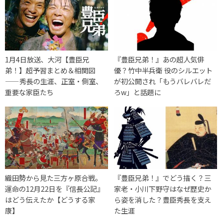
1月4日放送、大河【豊臣兄
『豊臣兄弟！』あの超人気俳
弟！】超予習まとめ＆相関図
優？竹中半兵衛 役のシルエット
——秀長の生涯、正室・側室、
が初公開され「もうバレバレだ
重要な家臣たち
ろw」と話題に
織田勢から見た三方ヶ原合戦。
『豊臣兄弟！』でどう描く？三
運命の12月22日を『信長公記』
家老・小川下野守はなぜ歴史か
はどう伝えたか【どうする家
ら姿を消した？豊臣秀長を支え
康】
た生涯