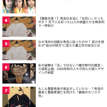
【豊臣兄弟！】秀吉は本当に「女狂い」だった
4
のか？ 天下人を彩った11人の側室たちを時系列
で一挙紹介
なぜ浅井の旧臣は秀吉に従ったのか？ 武力を使
5
わず“自分の味方”に変えた裏工作の技法とは
あの装飾は「炎」ではない？縄文時代の国宝・
6
火焔型土器、5000年前の人々が刻んだ謎とデザ
インの秘密
もしも豊臣秀長が長生きしていたら…？秀吉の
7
暴走と豊臣家滅亡を防げた「最強のカリスマ
性」