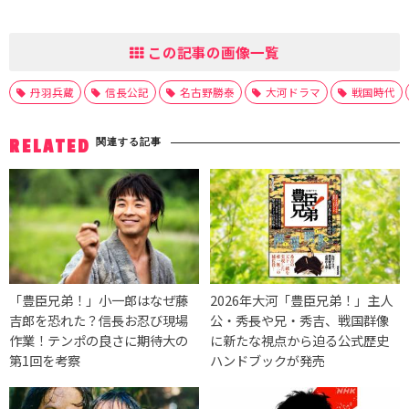
この記事の画像一覧
丹羽兵蔵
信長公記
名古野勝泰
大河ドラマ
戦国時代
関連する記事
RELATED
「豊臣兄弟！」小一郎はなぜ藤
2026年大河「豊臣兄弟！」主人
吉郎を恐れた？信長お忍び現場
公・秀長や兄・秀吉、戦国群像
作業！テンポの良さに期待大の
に新たな視点から迫る公式歴史
第1回を考察
ハンドブックが発売