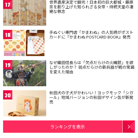
世界遺産決定で脚光！日本初の巨大都城・藤原
17
京を創り上げた知られざる女帝・持統天皇の凄
絶な執念
手ぬぐい専門店「かまわぬ」の人気柄がポスト
18
カードに『かまわぬ POSTCARD BOOK』発売
なぜ織田信長らは「欠点だらけの火縄銃」を欲
19
しがったのか？ 弱点だらけの新兵器が戦の常識
を変えた理由
秋田犬の子犬がかわいい！ヨックモック「シガ
20
ール」地域バージョンの秋田デザイン缶が新発
売
ランキングを表示