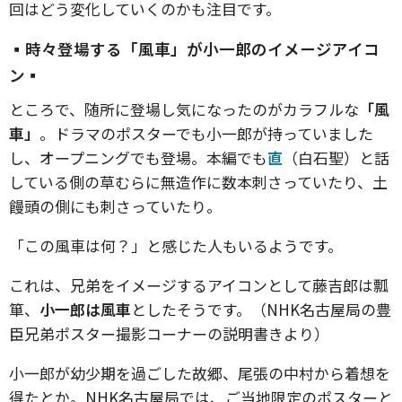
回はどう変化していくのかも注目です。
▪️時々登場する「風車」が小一郎のイメージアイコ
ン▪️
ところで、随所に登場し気になったのがカラフルな
「風
車」
。ドラマのポスターでも小一郎が持っていました
し、オープニングでも登場。本編でも
直
（白石聖）と話
している側の草むらに無造作に数本刺さっていたり、土
饅頭の側にも刺さっていたり。
「この風車は何？」と感じた人もいるようです。
これは、兄弟をイメージするアイコンとして藤吉郎は瓢
箪、
小一郎は風車
としたそうです。（NHK名古屋局の豊
臣兄弟ポスター撮影コーナーの説明書きより）
小一郎が幼少期を過ごした故郷、尾張の中村から着想を
得たとか。NHK名古屋局では、ご当地限定のポスターと