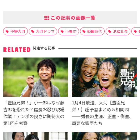
この記事の画像一覧
仲野大河
大河ドラマ
小栗旬
戦国時代
池松壮亮
関連する記事
RELATED
「豊臣兄弟！」小一郎はなぜ藤
1月4日放送、大河【豊臣兄
吉郎を恐れた？信長お忍び現場
弟！】超予習まとめ＆相関図
作業！テンポの良さに期待大の
——秀長の生涯、正室・側室、
第1回を考察
重要な家臣たち