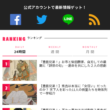
公式アカウントで最新情報ゲット！
ランキング
RANKING
DAILY
WEEKLY
MONTHLY
24時間
週 間
月 間
『豊臣兄弟！』お市と柴田勝家、自刃しての最
1
期と「辞世の句」…運命を共にした２人の悲劇
【豊臣兄弟！】秀吉は本当に「女狂い」だった
2
のか？ 天下人を彩った11人の側室たちを時系列
で一挙紹介
『豊臣兄弟！』茶々＝悪女はほぼ創作？秀吉が