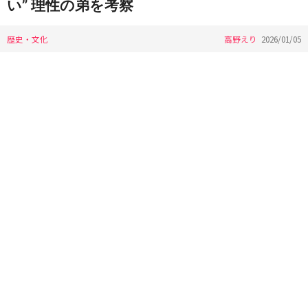
い” 理性の弟を考察
歴史・文化
高野えり
2026/01/05