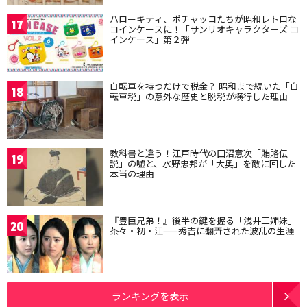
ハローキティ、ポチャッコたちが昭和レトロな
17
コインケースに！「サンリオキャラクターズ コ
インケース」第２弾
自転車を持つだけで税金？ 昭和まで続いた「自
18
転車税」の意外な歴史と脱税が横行した理由
教科書と違う！江戸時代の田沼意次「賄賂伝
19
説」の嘘と、水野忠邦が「大奥」を敵に回した
本当の理由
『豊臣兄弟！』後半の鍵を握る「浅井三姉妹」
20
茶々・初・江——秀吉に翻弄された波乱の生涯
ランキングを表示