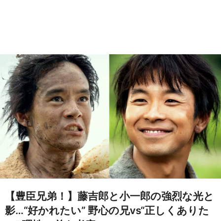
【豊臣兄弟！】藤吉郎と小一郎の強烈な光と
影…“好かれたい” 野心の兄vs“正しくありた