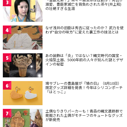
3
溺愛、豊臣家滅亡を背負わされた茶々(井上和)
の壮絶すぎる生涯
なぜ浅井の旧臣は秀吉に従ったのか？ 武力を使
4
わず“自分の味方”に変えた裏工作の技法とは
あの装飾は「炎」ではない？縄文時代の国宝・
5
火焔型土器、5000年前の人々が刻んだ謎とデザ
インの秘密
鳩サブレーの豊島屋が『鳩の日』（8月10日）
6
限定グッズ詳細を発表！今年はシリコンポーチ
「はとっこ」
土偶なりきりパーカーも！青森の縄文遺跡群で
7
発掘された土偶がモチーフのキュートなグッズ
が新発売