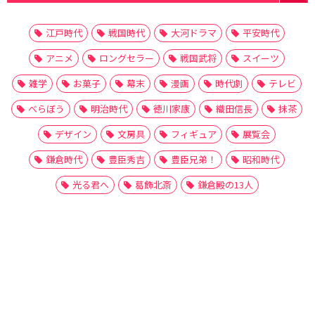
江戸時代
戦国時代
大河ドラマ
平安時代
アニメ
ロングセラー
戦国武将
スイーツ
雑学
お菓子
幕末
漫画
時代劇
テレビ
べらぼう
明治時代
徳川家康
織田信長
抹茶
デザイン
文房具
フィギュア
展覧会
鎌倉時代
豊臣秀吉
豊臣兄弟！
昭和時代
光る君へ
葛飾北斎
鎌倉殿の13人