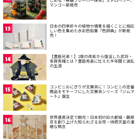
しめる「無糖フレーバー抹茶」ストロベリー、
マンゴー新発売
日本の四季折々の植物や情景を描くことに相応
13
しい色を集めた水彩色鉛筆『色辞典』が新発
売！
【豊臣兄弟！】2度の改易から復活した武将・
14
多賀秀種とは？豊臣秀長に仕えた半年間と波乱
の生涯
コンビニおにぎりが文房具に！コンビニの定番
15
商品をモチーフにした文房具シリーズ『ジムマ
ート』誕生
世界遺産決定で脚光！日本初の巨大都城・藤原
16
京を創り上げた知られざる女帝・持統天皇の凄
絶な執念