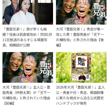
「豊臣兄弟！」直が早くも結
大河『豊臣兄弟！』秀吉が唯一
婚？信長は岩倉城攻め！次回1月
信じた男！豊臣秀長が「天下一
11日放送のあらすじ＆場面写
の補佐役」と称された理由【後
真、相関図が公開
編】
大河『豊臣兄弟！』主人公・豊
2026年大河「豊臣兄弟！」主人
臣秀長（仲野太賀）が「天下一
公・秀長や兄・秀吉、戦国群像
の補佐役」と称されていた理由
に新たな視点から迫る公式歴史
【前編】
ハンドブックが発売