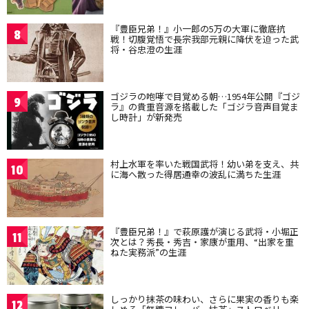
『豊臣兄弟！』小一郎の5万の大軍に徹底抗
8
戦！切腹覚悟で長宗我部元親に降伏を迫った武
将・谷忠澄の生涯
ゴジラの咆哮で目覚める朝…1954年公開『ゴジ
9
ラ』の貴重音源を搭載した「ゴジラ音声目覚ま
し時計」が新発売
村上水軍を率いた戦国武将！幼い弟を支え、共
10
に海へ散った得居通幸の波乱に満ちた生涯
『豊臣兄弟！』で萩原護が演じる武将・小堀正
11
次とは？秀長・秀吉・家康が重用、“出家を重
ねた実務派”の生涯
しっかり抹茶の味わい、さらに果実の香りも楽
12