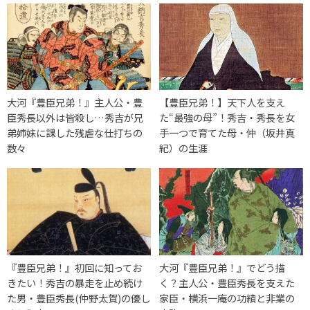
大河『豊臣兄弟！』主人公・豊
【豊臣兄弟！】天下人を支え
臣秀長以外は皆殺し…秀吉が兄
た“最強の母”！秀吉・秀長を女
弟姉妹に課した残虐な仕打ちの
手一つで育てた母・仲（坂井真
数々
紀）の生涯
『豊臣兄弟！』初回に知ってお
大河『豊臣兄弟！』でどう描
きたい！秀吉の暴走を止め続け
く？主人公・豊臣秀長を支えた
た男・豊臣秀長(仲野太賀)の優し
家臣・横浜一庵の功績と非業の