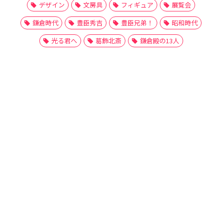
デザイン
文房具
フィギュア
展覧会
鎌倉時代
豊臣秀吉
豊臣兄弟！
昭和時代
光る君へ
葛飾北斎
鎌倉殿の13人