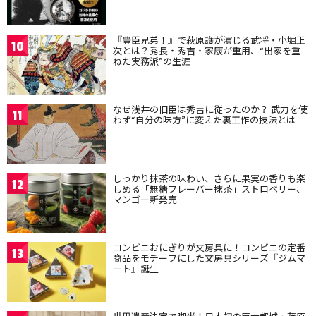
『豊臣兄弟！』で萩原護が演じる武将・小堀正
10
次とは？秀長・秀吉・家康が重用、“出家を重
ねた実務派”の生涯
なぜ浅井の旧臣は秀吉に従ったのか？ 武力を使
11
わず“自分の味方”に変えた裏工作の技法とは
しっかり抹茶の味わい、さらに果実の香りも楽
12
しめる「無糖フレーバー抹茶」ストロベリー、
マンゴー新発売
コンビニおにぎりが文房具に！コンビニの定番
13
商品をモチーフにした文房具シリーズ『ジムマ
ート』誕生