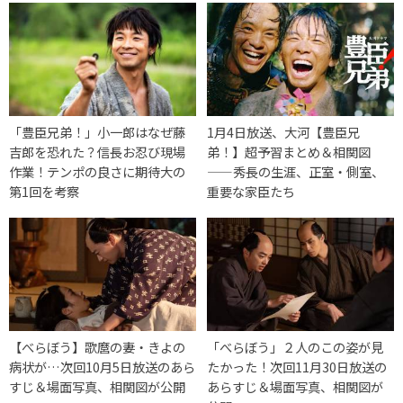
「豊臣兄弟！」小一郎はなぜ藤
1月4日放送、大河【豊臣兄
吉郎を恐れた？信長お忍び現場
弟！】超予習まとめ＆相関図
作業！テンポの良さに期待大の
——秀長の生涯、正室・側室、
第1回を考察
重要な家臣たち
【べらぼう】歌麿の妻・きよの
「べらぼう」２人のこの姿が見
病状が…次回10月5日放送のあら
たかった！次回11月30日放送の
すじ＆場面写真、相関図が公開
あらすじ＆場面写真、相関図が