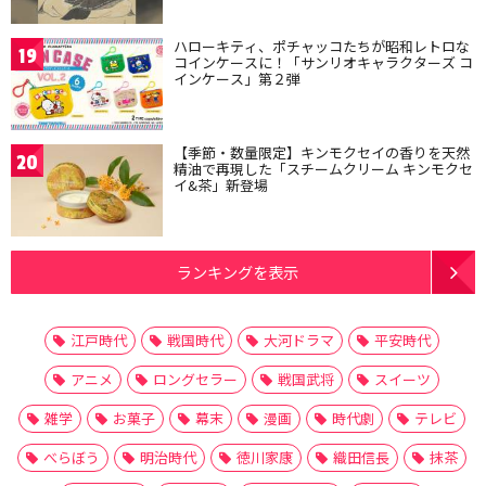
ハローキティ、ポチャッコたちが昭和レトロな
19
コインケースに！「サンリオキャラクターズ コ
インケース」第２弾
【季節・数量限定】キンモクセイの香りを天然
20
精油で再現した「スチームクリーム キンモクセ
イ&茶」新登場
ランキングを表示
江戸時代
戦国時代
大河ドラマ
平安時代
アニメ
ロングセラー
戦国武将
スイーツ
雑学
お菓子
幕末
漫画
時代劇
テレビ
べらぼう
明治時代
徳川家康
織田信長
抹茶