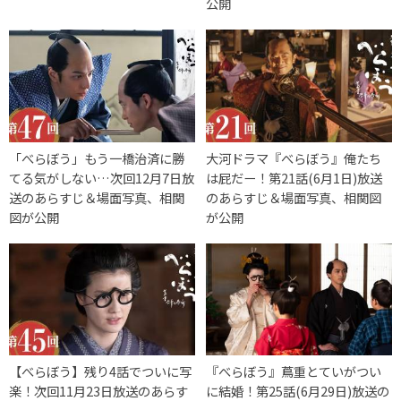
公開
「べらぼう」もう一橋治済に勝
大河ドラマ『べらぼう』俺たち
てる気がしない…次回12月7日放
は屁だー！第21話(6月1日)放送
送のあらすじ＆場面写真、相関
のあらすじ＆場面写真、相関図
図が公開
が公開
【べらぼう】残り4話でついに写
『べらぼう』蔦重とていがつい
楽！次回11月23日放送のあらす
に結婚！第25話(6月29日)放送の