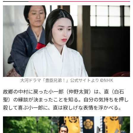
大河ドラマ「豊臣兄弟！」公式サイトより ©️NHK
故郷の中村に戻った小一郎（仲野太賀）は、直（白石
聖）の縁談が決まったことを知る。自分の気持ちを押し
殺して喜ぶ小一郎に、直は寂しげな表情を浮かべる。