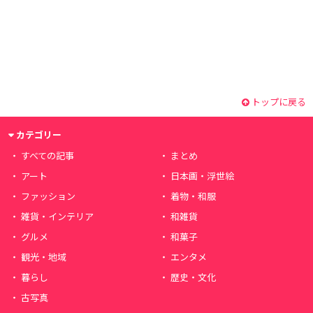
トップに戻る
カテゴリー
すべての記事
まとめ
アート
日本画・浮世絵
ファッション
着物・和服
雑貨・インテリア
和雑貨
グルメ
和菓子
観光・地域
エンタメ
暮らし
歴史・文化
古写真