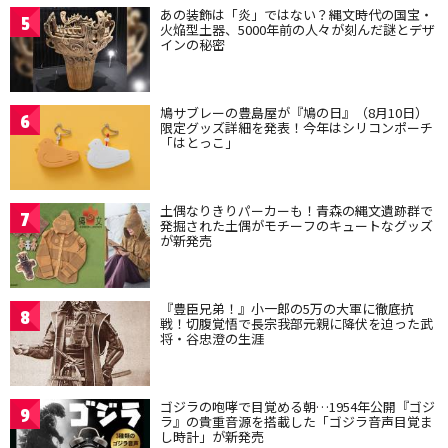
あの装飾は「炎」ではない？縄文時代の国宝・
5
火焔型土器、5000年前の人々が刻んだ謎とデザ
インの秘密
鳩サブレーの豊島屋が『鳩の日』（8月10日）
6
限定グッズ詳細を発表！今年はシリコンポーチ
「はとっこ」
土偶なりきりパーカーも！青森の縄文遺跡群で
7
発掘された土偶がモチーフのキュートなグッズ
が新発売
『豊臣兄弟！』小一郎の5万の大軍に徹底抗
8
戦！切腹覚悟で長宗我部元親に降伏を迫った武
将・谷忠澄の生涯
ゴジラの咆哮で目覚める朝…1954年公開『ゴジ
9
ラ』の貴重音源を搭載した「ゴジラ音声目覚ま
し時計」が新発売