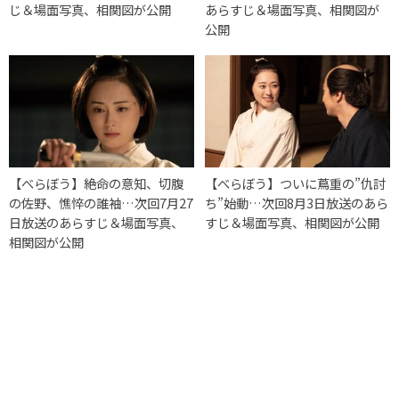
じ＆場面写真、相関図が公開
あらすじ＆場面写真、相関図が
公開
【べらぼう】絶命の意知、切腹
【べらぼう】ついに蔦重の”仇討
の佐野、憔悴の誰袖…次回7月27
ち”始動…次回8月3日放送のあら
日放送のあらすじ＆場面写真、
すじ＆場面写真、相関図が公開
相関図が公開