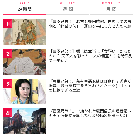
DAILY
WEEKLY
MONTHLY
24時間
週 間
月 間
『豊臣兄弟！』お市と柴田勝家、自刃しての最
1
期と「辞世の句」…運命を共にした２人の悲劇
【豊臣兄弟！】秀吉は本当に「女狂い」だった
2
のか？ 天下人を彩った11人の側室たちを時系列
で一挙紹介
『豊臣兄弟！』茶々＝悪女はほぼ創作？秀吉が
3
溺愛、豊臣家滅亡を背負わされた茶々(井上和)
の壮絶すぎる生涯
『豊臣兄弟！』で描かれた織田信長の道普請は
4
史実？信長が実施した街道整備の施策を紹介