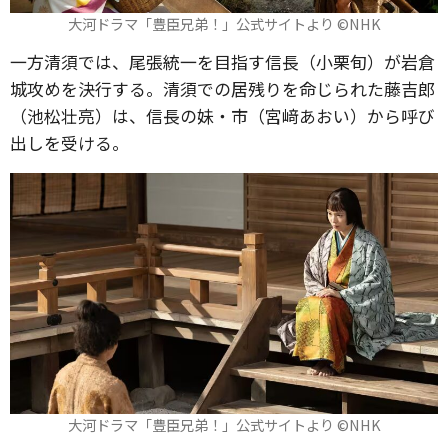
大河ドラマ「豊臣兄弟！」公式サイトより ©️NHK
一方清須では、尾張統一を目指す信長（小栗旬）が岩倉
城攻めを決行する。清須での居残りを命じられた藤吉郎
（池松壮亮）は、信長の妹・市（宮﨑あおい）から呼び
出しを受ける。
大河ドラマ「豊臣兄弟！」公式サイトより ©️NHK