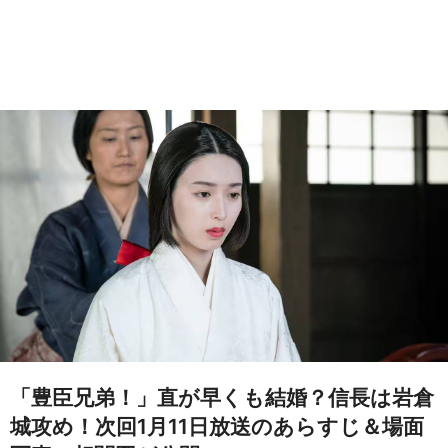
「豊臣兄弟！」直が早くも結婚？信長は岩倉
城攻め！次回1月11日放送のあらすじ＆場面