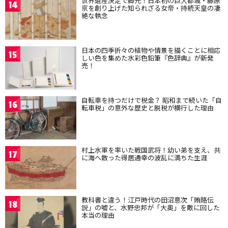
世界遺産決定で脚光！日本初の巨大都城・藤原
14
京を創り上げた知られざる女帝・持統天皇の凄
絶な執念
日本の四季折々の植物や情景を描くことに相応
15
しい色を集めた水彩色鉛筆『色辞典』が新発
売！
自転車を持つだけで税金？ 昭和まで続いた「自
16
転車税」の意外な歴史と脱税が横行した理由
村上水軍を率いた戦国武将！幼い弟を支え、共
17
に海へ散った得居通幸の波乱に満ちた生涯
教科書と違う！江戸時代の田沼意次「賄賂伝
18
説」の嘘と、水野忠邦が「大奥」を敵に回した
本当の理由