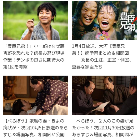
「豊臣兄弟！」小一郎はなぜ藤
1月4日放送、大河【豊臣兄
吉郎を恐れた？信長お忍び現場
弟！】超予習まとめ＆相関図
作業！テンポの良さに期待大の
——秀長の生涯、正室・側室、
第1回を考察
重要な家臣たち
【べらぼう】歌麿の妻・きよの
「べらぼう」２人のこの姿が見
病状が…次回10月5日放送のあら
たかった！次回11月30日放送の
すじ＆場面写真、相関図が公開
あらすじ＆場面写真、相関図が