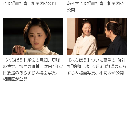
じ＆場面写真、相関図が公開
あらすじ＆場面写真、相関図が
公開
【べらぼう】絶命の意知、切腹
【べらぼう】ついに蔦重の”仇討
の佐野、憔悴の誰袖…次回7月27
ち”始動…次回8月3日放送のあら
日放送のあらすじ＆場面写真、
すじ＆場面写真、相関図が公開
相関図が公開