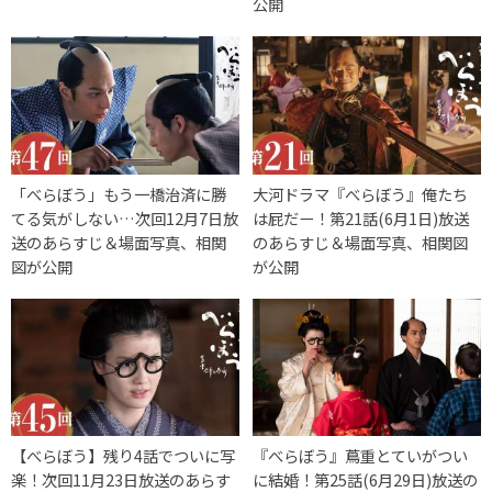
公開
「べらぼう」もう一橋治済に勝
大河ドラマ『べらぼう』俺たち
てる気がしない…次回12月7日放
は屁だー！第21話(6月1日)放送
送のあらすじ＆場面写真、相関
のあらすじ＆場面写真、相関図
図が公開
が公開
【べらぼう】残り4話でついに写
『べらぼう』蔦重とていがつい
楽！次回11月23日放送のあらす
に結婚！第25話(6月29日)放送の