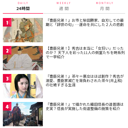
DAILY
WEEKLY
MONTHLY
24時間
週 間
月 間
『豊臣兄弟！』お市と柴田勝家、自刃しての最
1
期と「辞世の句」…運命を共にした２人の悲劇
【豊臣兄弟！】秀吉は本当に「女狂い」だった
2
のか？ 天下人を彩った11人の側室たちを時系列
で一挙紹介
『豊臣兄弟！』茶々＝悪女はほぼ創作？秀吉が
3
溺愛、豊臣家滅亡を背負わされた茶々(井上和)
の壮絶すぎる生涯
『豊臣兄弟！』で描かれた織田信長の道普請は
4
史実？信長が実施した街道整備の施策を紹介