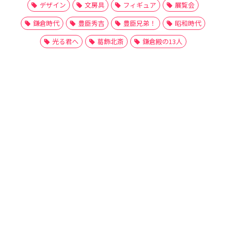
デザイン
文房具
フィギュア
展覧会
鎌倉時代
豊臣秀吉
豊臣兄弟！
昭和時代
光る君へ
葛飾北斎
鎌倉殿の13人