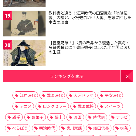
教科書と違う！江戸時代の田沼意次「賄賂伝
19
説」の嘘と、水野忠邦が「大奥」を敵に回した
本当の理由
【豊臣兄弟！】2度の改易から復活した武将・
20
多賀秀種とは？豊臣秀長に仕えた半年間と波乱
の生涯
ランキングを表示
江戸時代
戦国時代
大河ドラマ
平安時代
アニメ
ロングセラー
戦国武将
スイーツ
雑学
お菓子
幕末
漫画
時代劇
テレビ
べらぼう
明治時代
徳川家康
織田信長
抹茶