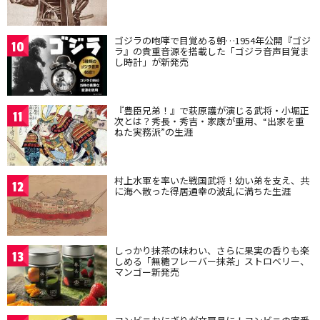
ゴジラの咆哮で目覚める朝…1954年公開『ゴジ
10
ラ』の貴重音源を搭載した「ゴジラ音声目覚ま
し時計」が新発売
『豊臣兄弟！』で萩原護が演じる武将・小堀正
11
次とは？秀長・秀吉・家康が重用、“出家を重
ねた実務派”の生涯
村上水軍を率いた戦国武将！幼い弟を支え、共
12
に海へ散った得居通幸の波乱に満ちた生涯
しっかり抹茶の味わい、さらに果実の香りも楽
13
しめる「無糖フレーバー抹茶」ストロベリー、
マンゴー新発売