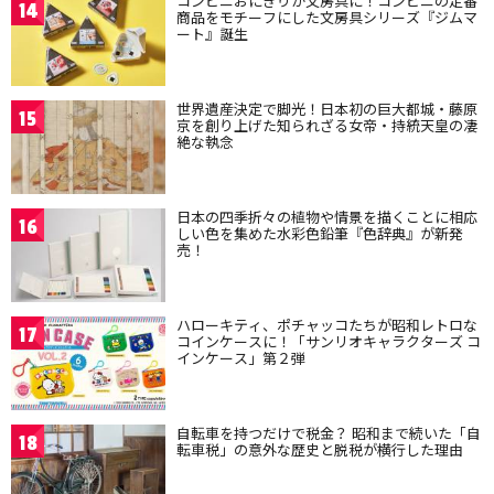
コンビニおにぎりが文房具に！コンビニの定番
14
商品をモチーフにした文房具シリーズ『ジムマ
ート』誕生
世界遺産決定で脚光！日本初の巨大都城・藤原
15
京を創り上げた知られざる女帝・持統天皇の凄
絶な執念
日本の四季折々の植物や情景を描くことに相応
16
しい色を集めた水彩色鉛筆『色辞典』が新発
売！
ハローキティ、ポチャッコたちが昭和レトロな
17
コインケースに！「サンリオキャラクターズ コ
インケース」第２弾
自転車を持つだけで税金？ 昭和まで続いた「自
18
転車税」の意外な歴史と脱税が横行した理由