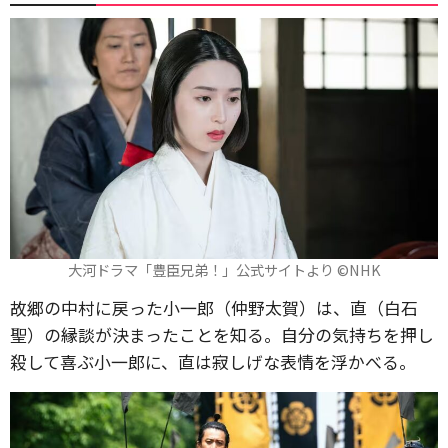
大河ドラマ「豊臣兄弟！」公式サイトより ©️NHK
故郷の中村に戻った小一郎（仲野太賀）は、直（白石
聖）の縁談が決まったことを知る。自分の気持ちを押し
殺して喜ぶ小一郎に、直は寂しげな表情を浮かべる。