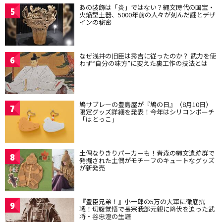
あの装飾は「炎」ではない？縄文時代の国宝・
5
火焔型土器、5000年前の人々が刻んだ謎とデザ
インの秘密
なぜ浅井の旧臣は秀吉に従ったのか？ 武力を使
6
わず“自分の味方”に変えた裏工作の技法とは
鳩サブレーの豊島屋が『鳩の日』（8月10日）
7
限定グッズ詳細を発表！今年はシリコンポーチ
「はとっこ」
土偶なりきりパーカーも！青森の縄文遺跡群で
8
発掘された土偶がモチーフのキュートなグッズ
が新発売
『豊臣兄弟！』小一郎の5万の大軍に徹底抗
9
戦！切腹覚悟で長宗我部元親に降伏を迫った武
将・谷忠澄の生涯