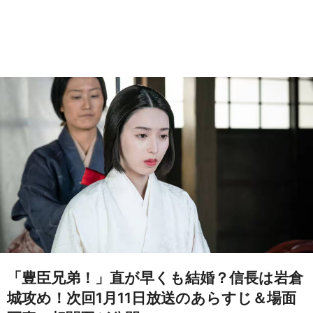
「豊臣兄弟！」直が早くも結婚？信長は岩倉
城攻め！次回1月11日放送のあらすじ＆場面