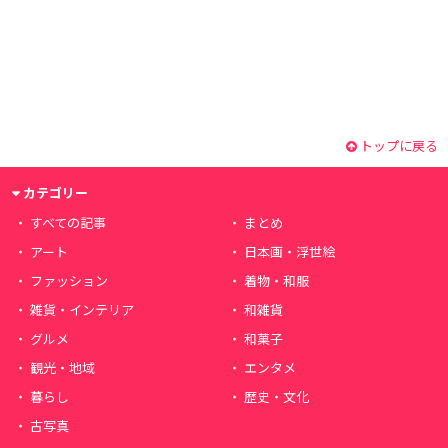
トップに戻る
カテゴリー
すべての記事
まとめ
アート
日本画・浮世絵
ファッション
着物・和服
雑貨・インテリア
和雑貨
グルメ
和菓子
観光・地域
エンタメ
暮らし
歴史・文化
古写真