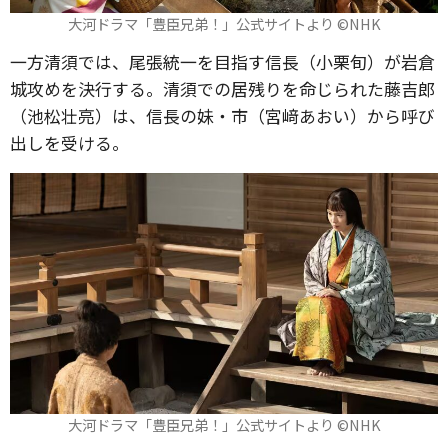
大河ドラマ「豊臣兄弟！」公式サイトより ©️NHK
一方清須では、尾張統一を目指す信長（小栗旬）が岩倉
城攻めを決行する。清須での居残りを命じられた藤吉郎
（池松壮亮）は、信長の妹・市（宮﨑あおい）から呼び
出しを受ける。
大河ドラマ「豊臣兄弟！」公式サイトより ©️NHK