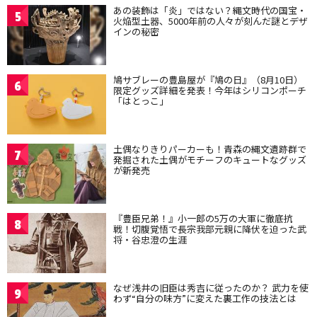
あの装飾は「炎」ではない？縄文時代の国宝・
5
火焔型土器、5000年前の人々が刻んだ謎とデザ
インの秘密
鳩サブレーの豊島屋が『鳩の日』（8月10日）
6
限定グッズ詳細を発表！今年はシリコンポーチ
「はとっこ」
土偶なりきりパーカーも！青森の縄文遺跡群で
7
発掘された土偶がモチーフのキュートなグッズ
が新発売
『豊臣兄弟！』小一郎の5万の大軍に徹底抗
8
戦！切腹覚悟で長宗我部元親に降伏を迫った武
将・谷忠澄の生涯
なぜ浅井の旧臣は秀吉に従ったのか？ 武力を使
9
わず“自分の味方”に変えた裏工作の技法とは