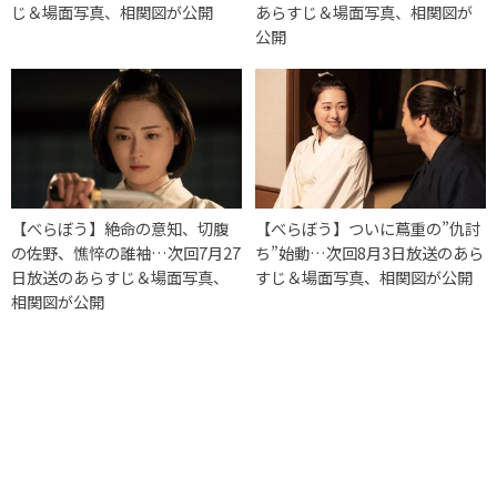
じ＆場面写真、相関図が公開
あらすじ＆場面写真、相関図が
公開
【べらぼう】絶命の意知、切腹
【べらぼう】ついに蔦重の”仇討
の佐野、憔悴の誰袖…次回7月27
ち”始動…次回8月3日放送のあら
日放送のあらすじ＆場面写真、
すじ＆場面写真、相関図が公開
相関図が公開