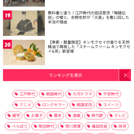
教科書と違う！江戸時代の田沼意次「賄賂伝
19
説」の嘘と、水野忠邦が「大奥」を敵に回した
本当の理由
【季節・数量限定】キンモクセイの香りを天然
20
精油で再現した「スチームクリーム キンモクセ
イ&茶」新登場
ランキングを表示
江戸時代
戦国時代
大河ドラマ
平安時代
アニメ
ロングセラー
戦国武将
スイーツ
雑学
お菓子
幕末
漫画
時代劇
テレビ
べらぼう
明治時代
徳川家康
織田信長
抹茶