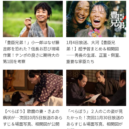
「豊臣兄弟！」小一郎はなぜ藤
1月4日放送、大河【豊臣兄
吉郎を恐れた？信長お忍び現場
弟！】超予習まとめ＆相関図
作業！テンポの良さに期待大の
——秀長の生涯、正室・側室、
第1回を考察
重要な家臣たち
【べらぼう】歌麿の妻・きよの
「べらぼう」２人のこの姿が見
病状が…次回10月5日放送のあら
たかった！次回11月30日放送の
すじ＆場面写真、相関図が公開
あらすじ＆場面写真、相関図が