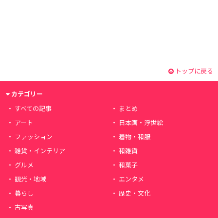
トップに戻る
カテゴリー
すべての記事
まとめ
アート
日本画・浮世絵
ファッション
着物・和服
雑貨・インテリア
和雑貨
グルメ
和菓子
観光・地域
エンタメ
暮らし
歴史・文化
古写真