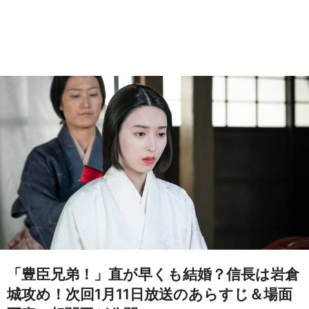
「豊臣兄弟！」直が早くも結婚？信長は岩倉
城攻め！次回1月11日放送のあらすじ＆場面