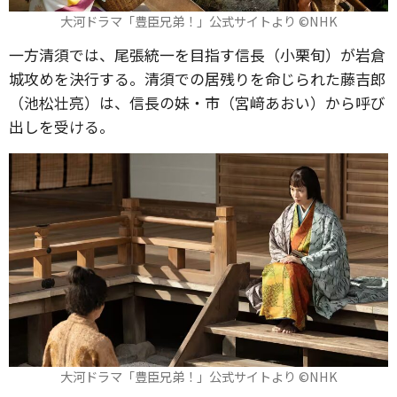
大河ドラマ「豊臣兄弟！」公式サイトより ©️NHK
一方清須では、尾張統一を目指す信長（小栗旬）が岩倉
城攻めを決行する。清須での居残りを命じられた藤吉郎
（池松壮亮）は、信長の妹・市（宮﨑あおい）から呼び
出しを受ける。
大河ドラマ「豊臣兄弟！」公式サイトより ©️NHK