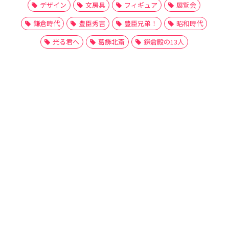
デザイン
文房具
フィギュア
展覧会
鎌倉時代
豊臣秀吉
豊臣兄弟！
昭和時代
光る君へ
葛飾北斎
鎌倉殿の13人