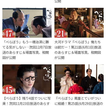
公開
「べらぼう」もう一橋治済に勝
大河ドラマ『べらぼう』俺たち
てる気がしない…次回12月7日放
は屁だー！第21話(6月1日)放送
送のあらすじ＆場面写真、相関
のあらすじ＆場面写真、相関図
図が公開
が公開
【べらぼう】残り4話でついに写
『べらぼう』蔦重とていがつい
楽！次回11月23日放送のあらす
に結婚！第25話(6月29日)放送の