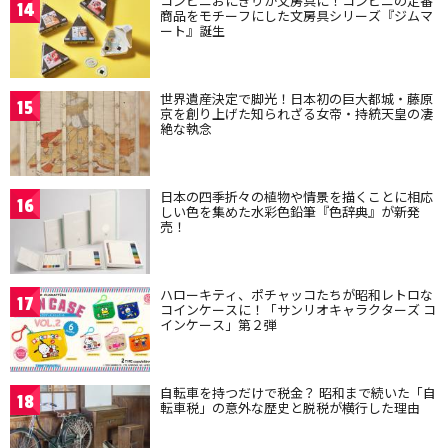
コンビニおにぎりが文房具に！コンビニの定番
14
商品をモチーフにした文房具シリーズ『ジムマ
ート』誕生
世界遺産決定で脚光！日本初の巨大都城・藤原
15
京を創り上げた知られざる女帝・持統天皇の凄
絶な執念
日本の四季折々の植物や情景を描くことに相応
16
しい色を集めた水彩色鉛筆『色辞典』が新発
売！
ハローキティ、ポチャッコたちが昭和レトロな
17
コインケースに！「サンリオキャラクターズ コ
インケース」第２弾
自転車を持つだけで税金？ 昭和まで続いた「自
18
転車税」の意外な歴史と脱税が横行した理由