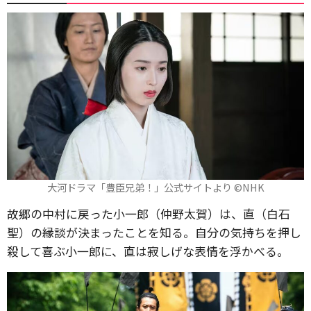
大河ドラマ「豊臣兄弟！」公式サイトより ©️NHK
故郷の中村に戻った小一郎（仲野太賀）は、直（白石
聖）の縁談が決まったことを知る。自分の気持ちを押し
殺して喜ぶ小一郎に、直は寂しげな表情を浮かべる。