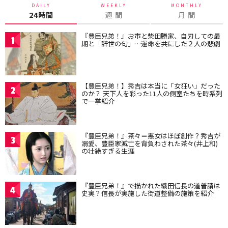
DAILY
WEEKLY
MONTHLY
24時間
週 間
月 間
『豊臣兄弟！』お市と柴田勝家、自刃しての最
1
期と「辞世の句」…運命を共にした２人の悲劇
【豊臣兄弟！】秀吉は本当に「女狂い」だった
2
のか？ 天下人を彩った11人の側室たちを時系列
で一挙紹介
『豊臣兄弟！』茶々＝悪女はほぼ創作？秀吉が
3
溺愛、豊臣家滅亡を背負わされた茶々(井上和)
の壮絶すぎる生涯
『豊臣兄弟！』で描かれた織田信長の道普請は
4
史実？信長が実施した街道整備の施策を紹介