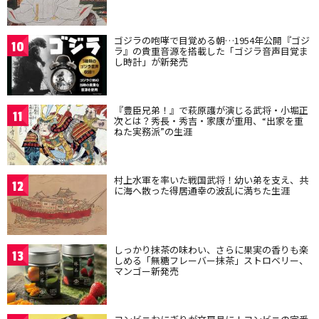
ゴジラの咆哮で目覚める朝…1954年公開『ゴジ
10
ラ』の貴重音源を搭載した「ゴジラ音声目覚ま
し時計」が新発売
『豊臣兄弟！』で萩原護が演じる武将・小堀正
11
次とは？秀長・秀吉・家康が重用、“出家を重
ねた実務派”の生涯
村上水軍を率いた戦国武将！幼い弟を支え、共
12
に海へ散った得居通幸の波乱に満ちた生涯
しっかり抹茶の味わい、さらに果実の香りも楽
13
しめる「無糖フレーバー抹茶」ストロベリー、
マンゴー新発売