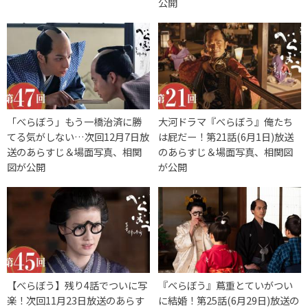
公開
「べらぼう」もう一橋治済に勝
大河ドラマ『べらぼう』俺たち
てる気がしない…次回12月7日放
は屁だー！第21話(6月1日)放送
送のあらすじ＆場面写真、相関
のあらすじ＆場面写真、相関図
図が公開
が公開
【べらぼう】残り4話でついに写
『べらぼう』蔦重とていがつい
楽！次回11月23日放送のあらす
に結婚！第25話(6月29日)放送の