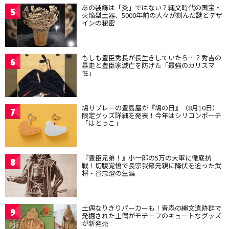
あの装飾は「炎」ではない？縄文時代の国宝・
5
火焔型土器、5000年前の人々が刻んだ謎とデザ
インの秘密
もしも豊臣秀長が長生きしていたら…？秀吉の
6
暴走と豊臣家滅亡を防げた「最強のカリスマ
性」
鳩サブレーの豊島屋が『鳩の日』（8月10日）
7
限定グッズ詳細を発表！今年はシリコンポーチ
「はとっこ」
『豊臣兄弟！』小一郎の5万の大軍に徹底抗
8
戦！切腹覚悟で長宗我部元親に降伏を迫った武
将・谷忠澄の生涯
土偶なりきりパーカーも！青森の縄文遺跡群で
9
発掘された土偶がモチーフのキュートなグッズ
が新発売