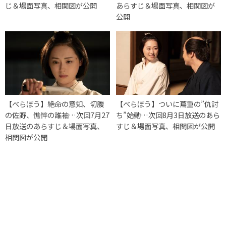
じ＆場面写真、相関図が公開
あらすじ＆場面写真、相関図が
公開
【べらぼう】絶命の意知、切腹
【べらぼう】ついに蔦重の”仇討
の佐野、憔悴の誰袖…次回7月27
ち”始動…次回8月3日放送のあら
日放送のあらすじ＆場面写真、
すじ＆場面写真、相関図が公開
相関図が公開