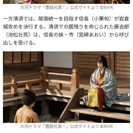
大河ドラマ「豊臣兄弟！」公式サイトより ©️NHK
一方清須では、尾張統一を目指す信長（小栗旬）が岩倉
城攻めを決行する。清須での居残りを命じられた藤吉郎
（池松壮亮）は、信長の妹・市（宮﨑あおい）から呼び
出しを受ける。
大河ドラマ「豊臣兄弟！」公式サイトより ©️NHK