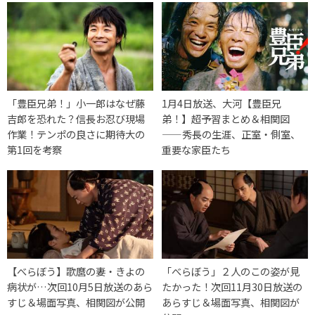
「豊臣兄弟！」小一郎はなぜ藤
1月4日放送、大河【豊臣兄
吉郎を恐れた？信長お忍び現場
弟！】超予習まとめ＆相関図
作業！テンポの良さに期待大の
——秀長の生涯、正室・側室、
第1回を考察
重要な家臣たち
【べらぼう】歌麿の妻・きよの
「べらぼう」２人のこの姿が見
病状が…次回10月5日放送のあら
たかった！次回11月30日放送の
すじ＆場面写真、相関図が公開
あらすじ＆場面写真、相関図が