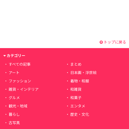
トップに戻る
カテゴリー
すべての記事
まとめ
アート
日本画・浮世絵
ファッション
着物・和服
雑貨・インテリア
和雑貨
グルメ
和菓子
観光・地域
エンタメ
暮らし
歴史・文化
古写真