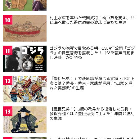
村上水軍を率いた戦国武将！幼い弟を支え、共
10
に海へ散った得居通幸の波乱に満ちた生涯
ゴジラの咆哮で目覚める朝…1954年公開『ゴジ
11
ラ』の貴重音源を搭載した「ゴジラ音声目覚ま
し時計」が新発売
『豊臣兄弟！』で萩原護が演じる武将・小堀正
12
次とは？秀長・秀吉・家康が重用、“出家を重
ねた実務派”の生涯
【豊臣兄弟！】2度の改易から復活した武将・
13
多賀秀種とは？豊臣秀長に仕えた半年間と波乱
の生涯