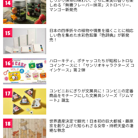
しっかり抹茶の味わい、さらに果実の香りも楽
14
しめる「無糖フレーバー抹茶」ストロベリー、
マンゴー新発売
日本の四季折々の植物や情景を描くことに相応
15
しい色を集めた水彩色鉛筆『色辞典』が新発
売！
ハローキティ、ポチャッコたちが昭和レトロな
16
コインケースに！「サンリオキャラクターズ コ
インケース」第２弾
コンビニおにぎりが文房具に！コンビニの定番
17
商品をモチーフにした文房具シリーズ『ジムマ
ート』誕生
世界遺産決定で脚光！日本初の巨大都城・藤原
18
京を創り上げた知られざる女帝・持統天皇の凄
絶な執念