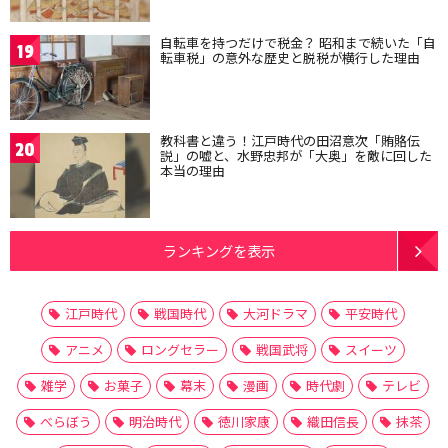
自転車を持つだけで税金？ 昭和まで続いた「自
19
転車税」の意外な歴史と脱税が横行した理由
教科書と違う！江戸時代の田沼意次「賄賂伝
20
説」の嘘と、水野忠邦が「大奥」を敵に回した
本当の理由
ランキングを表示
江戸時代
戦国時代
大河ドラマ
平安時代
アニメ
ロングセラー
戦国武将
スイーツ
雑学
お菓子
幕末
漫画
時代劇
テレビ
べらぼう
明治時代
徳川家康
織田信長
抹茶