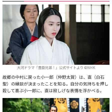
大河ドラマ「豊臣兄弟！」公式サイトより ©️NHK
故郷の中村に戻った小一郎（仲野太賀）は、直（白石
聖）の縁談が決まったことを知る。自分の気持ちを押し
殺して喜ぶ小一郎に、直は寂しげな表情を浮かべる。