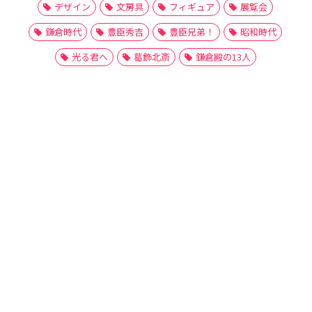
デザイン
文房具
フィギュア
展覧会
鎌倉時代
豊臣秀吉
豊臣兄弟！
昭和時代
光る君へ
葛飾北斎
鎌倉殿の13人