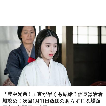
「豊臣兄弟！」直が早くも結婚？信長は岩倉
城攻め！次回1月11日放送のあらすじ＆場面