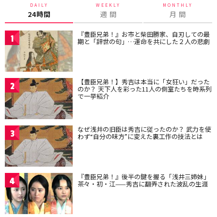
DAILY
WEEKLY
MONTHLY
24時間
週 間
月 間
『豊臣兄弟！』お市と柴田勝家、自刃しての最
1
期と「辞世の句」…運命を共にした２人の悲劇
【豊臣兄弟！】秀吉は本当に「女狂い」だった
2
のか？ 天下人を彩った11人の側室たちを時系列
で一挙紹介
なぜ浅井の旧臣は秀吉に従ったのか？ 武力を使
3
わず“自分の味方”に変えた裏工作の技法とは
『豊臣兄弟！』後半の鍵を握る「浅井三姉妹」
4
茶々・初・江——秀吉に翻弄された波乱の生涯