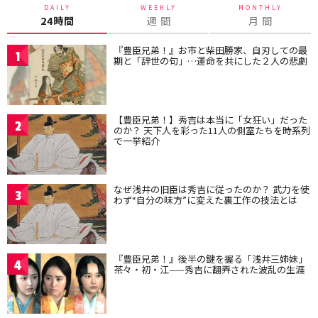
DAILY
WEEKLY
MONTHLY
24時間
週 間
月 間
『豊臣兄弟！』お市と柴田勝家、自刃しての最
1
期と「辞世の句」…運命を共にした２人の悲劇
【豊臣兄弟！】秀吉は本当に「女狂い」だった
2
のか？ 天下人を彩った11人の側室たちを時系列
で一挙紹介
なぜ浅井の旧臣は秀吉に従ったのか？ 武力を使
3
わず“自分の味方”に変えた裏工作の技法とは
『豊臣兄弟！』後半の鍵を握る「浅井三姉妹」
4
茶々・初・江——秀吉に翻弄された波乱の生涯