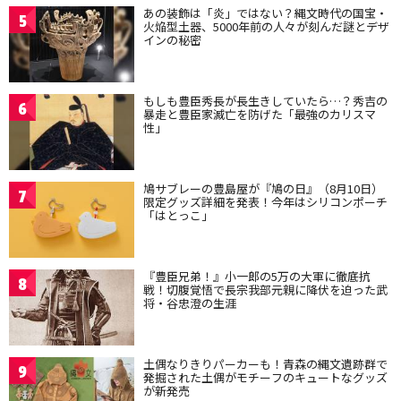
あの装飾は「炎」ではない？縄文時代の国宝・
5
火焔型土器、5000年前の人々が刻んだ謎とデザ
インの秘密
もしも豊臣秀長が長生きしていたら…？秀吉の
6
暴走と豊臣家滅亡を防げた「最強のカリスマ
性」
鳩サブレーの豊島屋が『鳩の日』（8月10日）
7
限定グッズ詳細を発表！今年はシリコンポーチ
「はとっこ」
『豊臣兄弟！』小一郎の5万の大軍に徹底抗
8
戦！切腹覚悟で長宗我部元親に降伏を迫った武
将・谷忠澄の生涯
土偶なりきりパーカーも！青森の縄文遺跡群で
9
発掘された土偶がモチーフのキュートなグッズ
が新発売