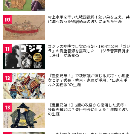
村上水軍を率いた戦国武将！幼い弟を支え、共
10
に海へ散った得居通幸の波乱に満ちた生涯
ゴジラの咆哮で目覚める朝…1954年公開『ゴジ
11
ラ』の貴重音源を搭載した「ゴジラ音声目覚ま
し時計」が新発売
『豊臣兄弟！』で萩原護が演じる武将・小堀正
12
次とは？秀長・秀吉・家康が重用、“出家を重
ねた実務派”の生涯
【豊臣兄弟！】2度の改易から復活した武将・
13
多賀秀種とは？豊臣秀長に仕えた半年間と波乱
の生涯