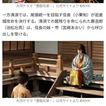
大河ドラマ「豊臣兄弟！」公式サイトより ©️NHK
一方清須では、尾張統一を目指す信長（小栗旬）が岩倉
城攻めを決行する。清須での居残りを命じられた藤吉郎
（池松壮亮）は、信長の妹・市（宮﨑あおい）から呼び
出しを受ける。
大河ドラマ「豊臣兄弟！」公式サイトより ©️NHK