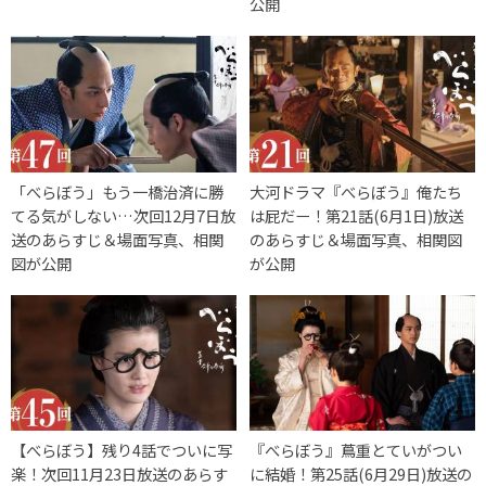
公開
「べらぼう」もう一橋治済に勝
大河ドラマ『べらぼう』俺たち
てる気がしない…次回12月7日放
は屁だー！第21話(6月1日)放送
送のあらすじ＆場面写真、相関
のあらすじ＆場面写真、相関図
図が公開
が公開
【べらぼう】残り4話でついに写
『べらぼう』蔦重とていがつい
楽！次回11月23日放送のあらす
に結婚！第25話(6月29日)放送の