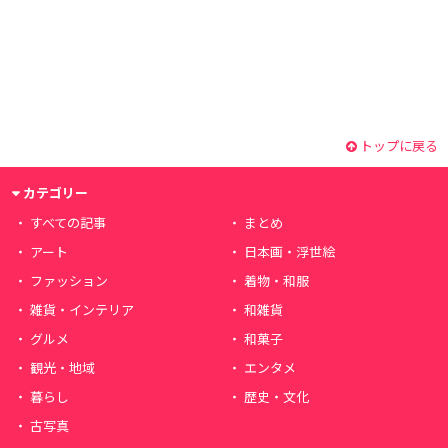
トップに戻る
カテゴリー
すべての記事
まとめ
アート
日本画・浮世絵
ファッション
着物・和服
雑貨・インテリア
和雑貨
グルメ
和菓子
観光・地域
エンタメ
暮らし
歴史・文化
古写真