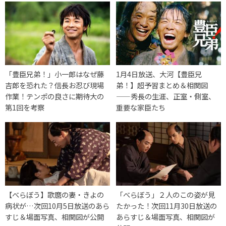
「豊臣兄弟！」小一郎はなぜ藤
1月4日放送、大河【豊臣兄
吉郎を恐れた？信長お忍び現場
弟！】超予習まとめ＆相関図
作業！テンポの良さに期待大の
——秀長の生涯、正室・側室、
第1回を考察
重要な家臣たち
【べらぼう】歌麿の妻・きよの
「べらぼう」２人のこの姿が見
病状が…次回10月5日放送のあら
たかった！次回11月30日放送の
すじ＆場面写真、相関図が公開
あらすじ＆場面写真、相関図が