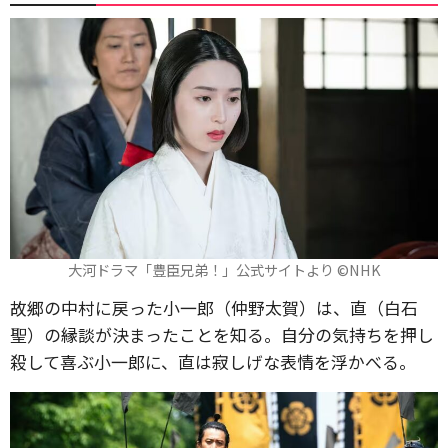
大河ドラマ「豊臣兄弟！」公式サイトより ©️NHK
故郷の中村に戻った小一郎（仲野太賀）は、直（白石
聖）の縁談が決まったことを知る。自分の気持ちを押し
殺して喜ぶ小一郎に、直は寂しげな表情を浮かべる。