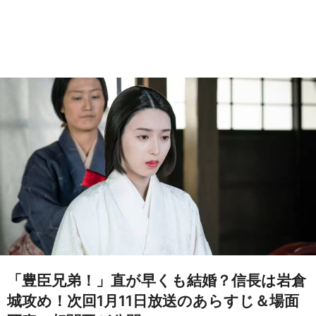
「豊臣兄弟！」直が早くも結婚？信長は岩倉
城攻め！次回1月11日放送のあらすじ＆場面