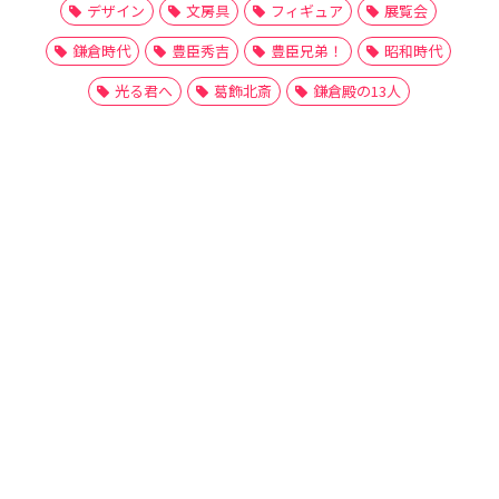
デザイン
文房具
フィギュア
展覧会
鎌倉時代
豊臣秀吉
豊臣兄弟！
昭和時代
光る君へ
葛飾北斎
鎌倉殿の13人