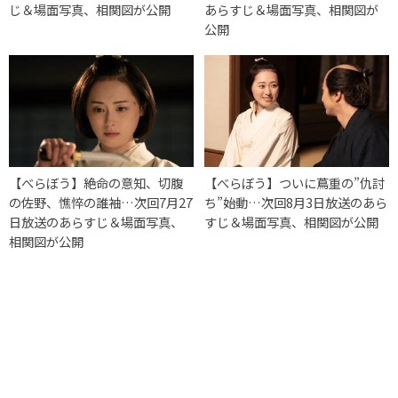
じ＆場面写真、相関図が公開
あらすじ＆場面写真、相関図が
公開
【べらぼう】絶命の意知、切腹
【べらぼう】ついに蔦重の”仇討
の佐野、憔悴の誰袖…次回7月27
ち”始動…次回8月3日放送のあら
日放送のあらすじ＆場面写真、
すじ＆場面写真、相関図が公開
相関図が公開