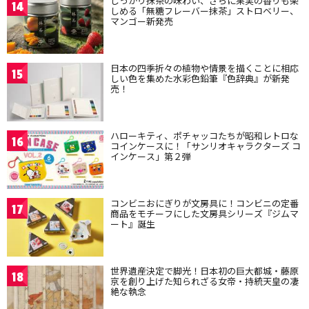
しっかり抹茶の味わい、さらに果実の香りも楽
14
しめる「無糖フレーバー抹茶」ストロベリー、
マンゴー新発売
日本の四季折々の植物や情景を描くことに相応
15
しい色を集めた水彩色鉛筆『色辞典』が新発
売！
ハローキティ、ポチャッコたちが昭和レトロな
16
コインケースに！「サンリオキャラクターズ コ
インケース」第２弾
コンビニおにぎりが文房具に！コンビニの定番
17
商品をモチーフにした文房具シリーズ『ジムマ
ート』誕生
世界遺産決定で脚光！日本初の巨大都城・藤原
18
京を創り上げた知られざる女帝・持統天皇の凄
絶な執念