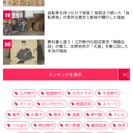
自転車を持つだけで税金？ 昭和まで続いた「自
19
転車税」の意外な歴史と脱税が横行した理由
教科書と違う！江戸時代の田沼意次「賄賂伝
20
説」の嘘と、水野忠邦が「大奥」を敵に回した
本当の理由
ランキングを表示
江戸時代
戦国時代
大河ドラマ
平安時代
アニメ
ロングセラー
戦国武将
スイーツ
雑学
お菓子
幕末
漫画
時代劇
テレビ
べらぼう
明治時代
徳川家康
織田信長
抹茶