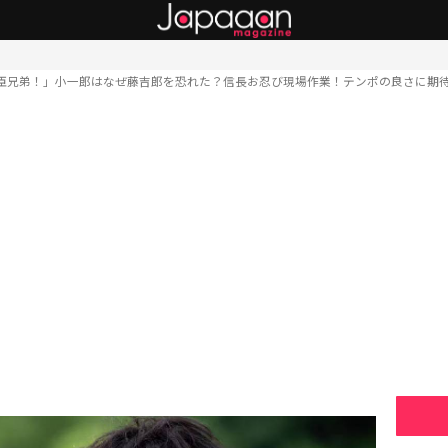
臣兄弟！」小一郎はなぜ藤吉郎を恐れた？信長お忍び現場作業！テンポの良さに期待