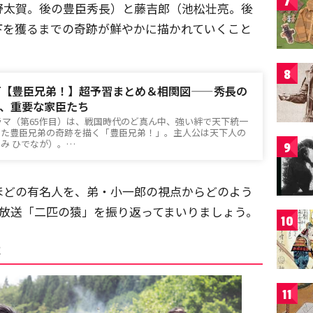
7
野太賀。後の豊臣秀長）と藤吉郎（池松壮亮。後
下を獲るまでの奇跡が鮮やかに描かれていくこと
8
河【豊臣兄弟！】超予習まとめ＆相関図——秀長の
、重要な家臣たち
河ドラマ（第65作目）は、戦国時代のど真ん中、強い絆で天下統一
げた豊臣兄弟の奇跡を描く「豊臣兄弟！」。主人公は天下人の
み ひでなが）。…
9
ほどの有名人を、弟・小一郎の視点からどのよう
回放送「二匹の猿」を振り返ってまいりましょう。
10
表
11