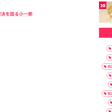
20
解決を図る小一郎
戦
織