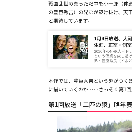
戦国乱世の真っただ中を小一郎（仲
の豊臣秀吉）の兄弟が駆け抜け、天
と期待しています。
1月4日放送、大
生涯、正室・側室
2026年のNHK大
という偉業を成し遂
弟・豊臣秀長（とよと
本作では、豊臣秀吉という超がつく
に描いていくのか……さっそく第1
第1回放送「二匹の猿」略年