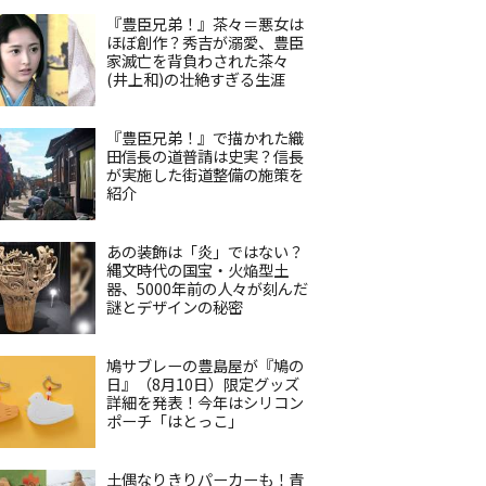
『豊臣兄弟！』茶々＝悪女は
ほぼ創作？秀吉が溺愛、豊臣
家滅亡を背負わされた茶々
(井上和)の壮絶すぎる生涯
『豊臣兄弟！』で描かれた織
田信長の道普請は史実？信長
が実施した街道整備の施策を
紹介
あの装飾は「炎」ではない？
縄文時代の国宝・火焔型土
器、5000年前の人々が刻んだ
謎とデザインの秘密
鳩サブレーの豊島屋が『鳩の
日』（8月10日）限定グッズ
詳細を発表！今年はシリコン
ポーチ「はとっこ」
土偶なりきりパーカーも！青