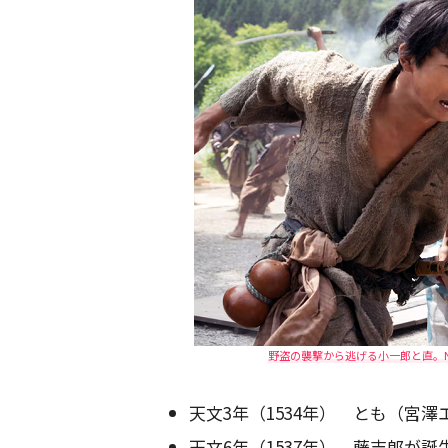
野盗の襲撃から逃げる小一郎と直。N
天文3年（1534年） とも（宮
天文6年（1537年） 藤吉郎が誕