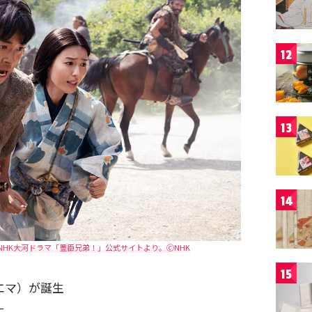
12
13
14
HK大河ドラマ「豊臣兄弟！」公式サイトより。🄫NHK
15
澤エマ）が誕生
生