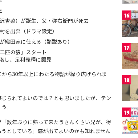
生
16
（倉沢杏菜）が誕生、父・弥右衛門が死去
が中村を出奔（ドラマ設定）
吉郎が織田家に仕える（諸説あり）
17
「二匹の猿」スタート
上洛し、足利義輝に謁見
こから30年以上にわたる物語が繰り広げられま
18
感じられてよいのでは？とも思いましたが、テン
ょう。
19
が「数年ぶりに帰って来たうさんくさい兄が、得
もうとしている」感が出てよいのかも知れません