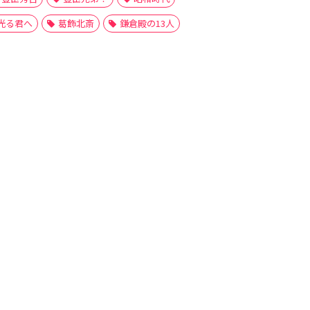
光る君へ
葛飾北斎
鎌倉殿の13人
時代劇
木下弥右衛門
柴田勝家
横川甚内
織田信長
豊臣