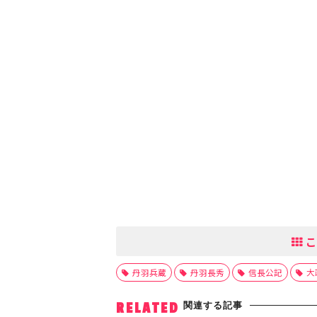
こ
丹羽兵蔵
丹羽長秀
信長公記
大
関連する記事
RELATED