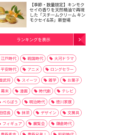
【季節・数量限定】キンモク
セイの香りを天然精油で再現
した「スチームクリーム キン
モクセイ&茶」新登場
ランキングを表示
江戸時代
戦国時代
大河ドラマ
平安時代
アニメ
ロングセラー
国武将
スイーツ
雑学
お菓子
幕末
漫画
時代劇
テレビ
べらぼう
明治時代
徳川家康
田信長
抹茶
デザイン
文房具
フィギュア
展覧会
鎌倉時代
豊臣秀吉
豊臣兄弟！
昭和時代