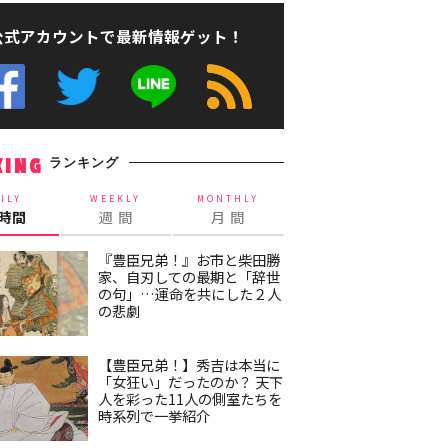
公式アカウントで最新情報ゲット！
ランキング
KING
ILY
WEEKLY
MONTHLY
4時間
週 間
月 間
『豊臣兄弟！』お市と柴田勝
家、自刃しての最期と「辞世
の句」…運命を共にした２人
の悲劇
【豊臣兄弟！】秀吉は本当に
「女狂い」だったのか？ 天下
人を彩った11人の側室たちを
時系列で一挙紹介