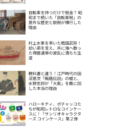
自転車を持つだけで税金？ 昭
和まで続いた「自転車税」の
意外な歴史と脱税が横行した
理由
村上水軍を率いた戦国武将！
幼い弟を支え、共に海へ散っ
た得居通幸の波乱に満ちた生
涯
教科書と違う！江戸時代の田
沼意次「賄賂伝説」の嘘と、
水野忠邦が「大奥」を敵に回
した本当の理由
ハローキティ、ポチャッコた
ちが昭和レトロなコインケー
スに！「サンリオキャラクタ
ーズ コインケース」第２弾