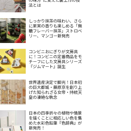
法とは
しっかり抹茶の味わい、さら
に果実の香りも楽しめる「無
糖フレーバー抹茶」ストロベ
リー、マンゴー新発売
コンビニおにぎりが文房具
に！コンビニの定番商品をモ
チーフにした文房具シリーズ
『ジムマート』誕生
世界遺産決定で脚光！日本初
の巨大都城・藤原京を創り上
げた知られざる女帝・持統天
皇の凄絶な執念
日本の四季折々の植物や情景
を描くことに相応しい色を集
めた水彩色鉛筆『色辞典』が
新発売！