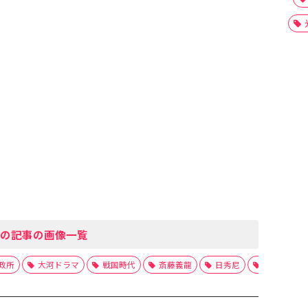
の記事の画像一覧
政所
大河ドラマ
戦国時代
斎藤義龍
日秀尼
旭姫