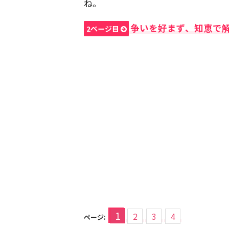
ね。
争いを好まず、知恵で
2ページ目
1
2
3
4
ページ: