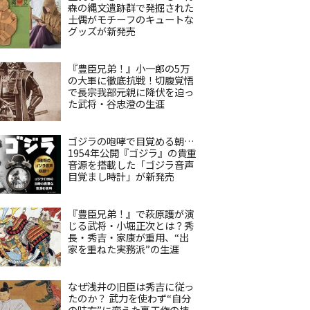
森の縄文遺跡群で発掘された
土偶がモチーフのキュートな
グッズが新発売
『豊臣兄弟！』小一郎の5万
の大軍に徹底抗戦！切腹覚悟
で長宗我部元親に降伏を迫っ
た武将・谷忠澄の生涯
ゴジラの咆哮で目覚める朝…
1954年公開『ゴジラ』の貴重
音源を搭載した「ゴジラ音声
目覚まし時計」が新発売
『豊臣兄弟！』で萩原護が演
じる武将・小堀正次とは？秀
長・秀吉・家康が重用、“出
家を重ねた実務派”の生涯
なぜ浅井の旧臣は秀吉に従っ
たのか？ 武力を使わず“自分
の味方”に変えた裏工作の技