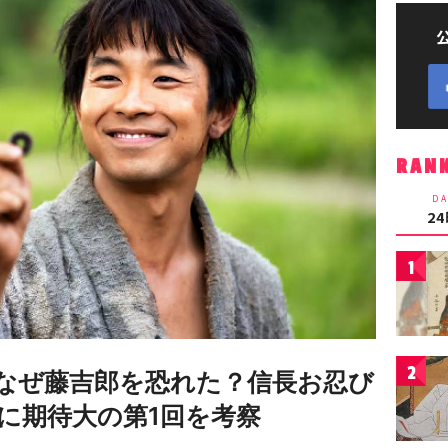
RAN
DA
2
1
2
なぜ藤吉郎を恐れた？信長お忍び
に期待大の第1回を考察