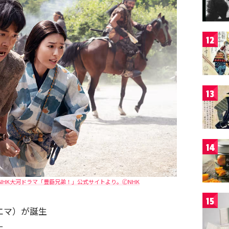
12
13
14
HK大河ドラマ「豊臣兄弟！」公式サイトより。🄫NHK
15
澤エマ）が誕生
生