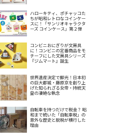
ハローキティ、ポチャッコた
ちが昭和レトロなコインケー
スに！「サンリオキャラクタ
ーズ コインケース」第２弾
コンビニおにぎりが文房具
に！コンビニの定番商品をモ
チーフにした文房具シリーズ
『ジムマート』誕生
世界遺産決定で脚光！日本初
の巨大都城・藤原京を創り上
げた知られざる女帝・持統天
皇の凄絶な執念
自転車を持つだけで税金？ 昭
和まで続いた「自転車税」の
意外な歴史と脱税が横行した
理由