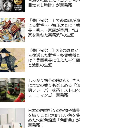
目覚まし時計」が新発売
『豊臣兄弟！』で萩原護が演
じる武将・小堀正次とは？秀
長・秀吉・家康が重用、“出
家を重ねた実務派”の生涯
【豊臣兄弟！】2度の改易か
ら復活した武将・多賀秀種と
は？豊臣秀長に仕えた半年間
と波乱の生涯
しっかり抹茶の味わい、さら
に果実の香りも楽しめる「無
糖フレーバー抹茶」ストロベ
リー、マンゴー新発売
日本の四季折々の植物や情景
を描くことに相応しい色を集
めた水彩色鉛筆『色辞典』が
新発売！