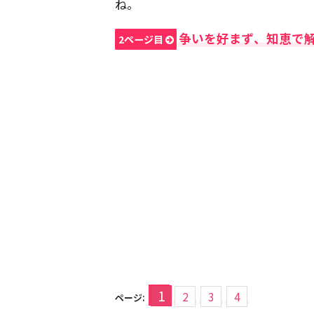
ね。
争いを好まず、知恵で
2ページ目
1
2
3
4
ページ: