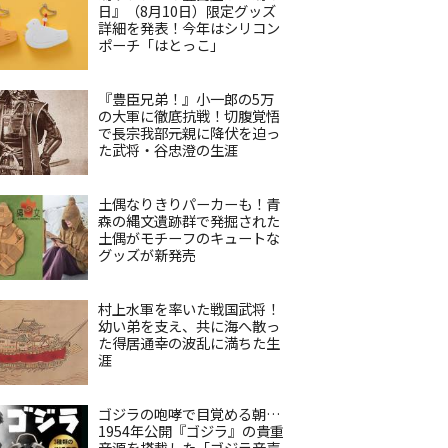
日』（8月10日）限定グッズ
詳細を発表！今年はシリコン
ポーチ「はとっこ」
『豊臣兄弟！』小一郎の5万
の大軍に徹底抗戦！切腹覚悟
で長宗我部元親に降伏を迫っ
た武将・谷忠澄の生涯
土偶なりきりパーカーも！青
森の縄文遺跡群で発掘された
土偶がモチーフのキュートな
グッズが新発売
村上水軍を率いた戦国武将！
幼い弟を支え、共に海へ散っ
た得居通幸の波乱に満ちた生
涯
ゴジラの咆哮で目覚める朝…
1954年公開『ゴジラ』の貴重
音源を搭載した「ゴジラ音声