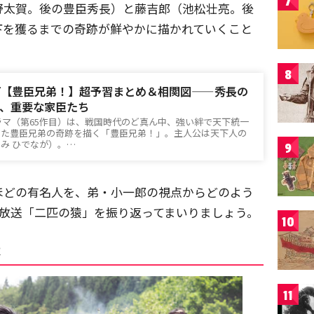
7
野太賀。後の豊臣秀長）と藤吉郎（池松壮亮。後
下を獲るまでの奇跡が鮮やかに描かれていくこと
8
河【豊臣兄弟！】超予習まとめ＆相関図——秀長の
、重要な家臣たち
河ドラマ（第65作目）は、戦国時代のど真ん中、強い絆で天下統一
げた豊臣兄弟の奇跡を描く「豊臣兄弟！」。主人公は天下人の
み ひでなが）。…
9
ほどの有名人を、弟・小一郎の視点からどのよう
回放送「二匹の猿」を振り返ってまいりましょう。
10
表
11