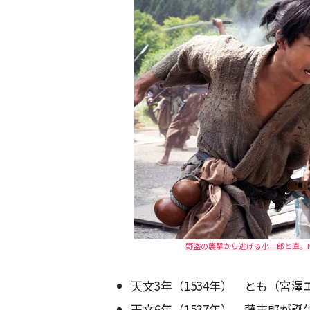
野盗の襲撃から逃げる小一郎と直。N
天文3年（1534年） とも（宮
天文6年（1537年） 藤吉郎が誕