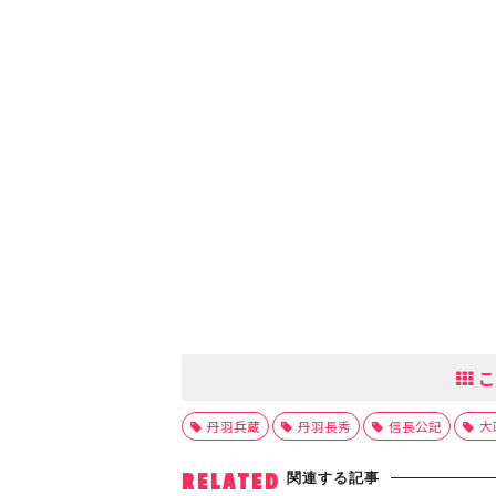
こ
丹羽兵蔵
丹羽長秀
信長公記
大
関連する記事
RELATED