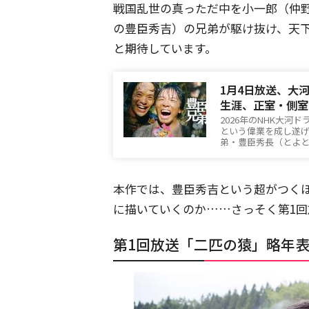
戦国乱世の真っただ中を小一郎（仲
の豊臣秀吉）の兄弟が駆け抜け、天
と期待しています。
1月4日放送、大
生涯、正室・側室
2026年のNHK大
という偉業を成し遂
弟・豊臣秀長（とよと
本作では、豊臣秀吉という超がつく
に描いていくのか……さっそく第1
第1回放送「二匹の猿」略年