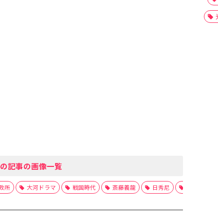
の記事の画像一覧
政所
大河ドラマ
戦国時代
斎藤義龍
日秀尼
旭姫