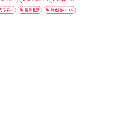
光る君へ
葛飾北斎
鎌倉殿の13人
時代劇
木下弥右衛門
柴田勝家
横川甚内
織田信長
豊臣