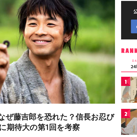
RAN
DA
2
1
2
なぜ藤吉郎を恐れた？信長お忍び
に期待大の第1回を考察