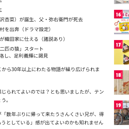
生
16
（倉沢杏菜）が誕生、父・弥右衛門が死去
が中村を出奔（ドラマ設定）
吉郎が織田家に仕える（諸説あり）
17
「二匹の猿」スタート
上洛し、足利義輝に謁見
こから30年以上にわたる物語が繰り広げられま
18
感じられてよいのでは？とも思いましたが、テン
ょう。
19
が「数年ぶりに帰って来たうさんくさい兄が、得
もうとしている」感が出てよいのかも知れません