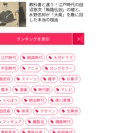
教科書と違う！江戸時代の田
沼意次「賄賂伝説」の嘘と、
水野忠邦が「大奥」を敵に回
した本当の理由
ランキングを表示
江戸時代
戦国時代
大河ドラマ
平安時代
アニメ
ロングセラー
国武将
スイーツ
雑学
お菓子
幕末
漫画
時代劇
テレビ
べらぼう
明治時代
徳川家康
田信長
抹茶
デザイン
文房具
フィギュア
展覧会
鎌倉時代
豊臣秀吉
豊臣兄弟！
昭和時代