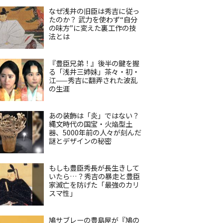
なぜ浅井の旧臣は秀吉に従っ
たのか？ 武力を使わず“自分
の味方”に変えた裏工作の技
法とは
『豊臣兄弟！』後半の鍵を握
る「浅井三姉妹」茶々・初・
江——秀吉に翻弄された波乱
の生涯
あの装飾は「炎」ではない？
縄文時代の国宝・火焔型土
器、5000年前の人々が刻んだ
謎とデザインの秘密
もしも豊臣秀長が長生きして
いたら…？秀吉の暴走と豊臣
家滅亡を防げた「最強のカリ
スマ性」
鳩サブレーの豊島屋が『鳩の