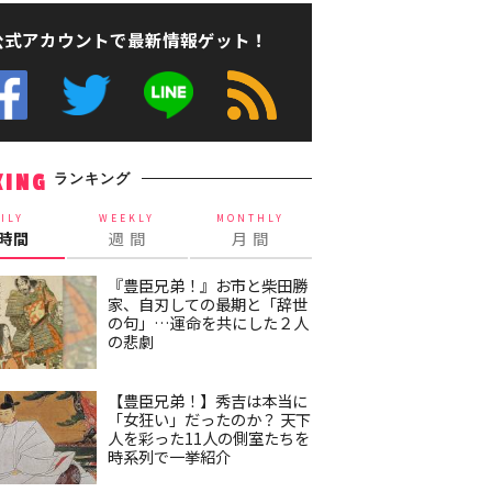
公式アカウントで最新情報ゲット！
ランキング
KING
ILY
WEEKLY
MONTHLY
4時間
週 間
月 間
『豊臣兄弟！』お市と柴田勝
家、自刃しての最期と「辞世
の句」…運命を共にした２人
の悲劇
【豊臣兄弟！】秀吉は本当に
「女狂い」だったのか？ 天下
人を彩った11人の側室たちを
時系列で一挙紹介