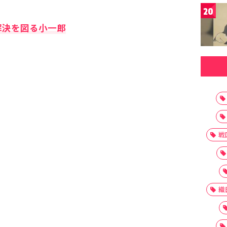
20
解決を図る小一郎
戦
織