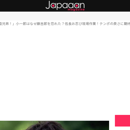
臣兄弟！」小一郎はなぜ藤吉郎を恐れた？信長お忍び現場作業！テンポの良さに期待