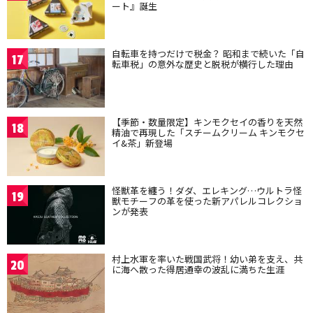
ート』誕生
自転車を持つだけで税金？ 昭和まで続いた「自
17
転車税」の意外な歴史と脱税が横行した理由
【季節・数量限定】キンモクセイの香りを天然
18
精油で再現した「スチームクリーム キンモクセ
イ&茶」新登場
怪獣革を纏う！ダダ、エレキング…ウルトラ怪
19
獣モチーフの革を使った新アパレルコレクショ
ンが発表
村上水軍を率いた戦国武将！幼い弟を支え、共
20
に海へ散った得居通幸の波乱に満ちた生涯