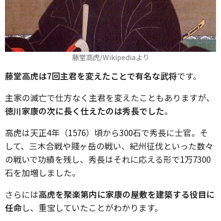
藤堂高虎/Wikipediaより
藤堂高虎は7回主君を変えたことで有名な武将
です。
主家の滅亡で仕方なく主君を変えたこともありますが、
徳川家康の次に
長く仕えたのは秀長でした
。
高虎は天正4年（1576）頃から300石で秀長に士官。そ
して、三木合戦や賤ヶ岳の戦い、紀州征伐といった数々
の戦いで功績を残し、秀長はそれに応える形で1万7300
石を加増しました。
さらには
高虎を聚楽第内に家康の屋敷を建築する役目に
任命
し、重宝していたことがわかります。