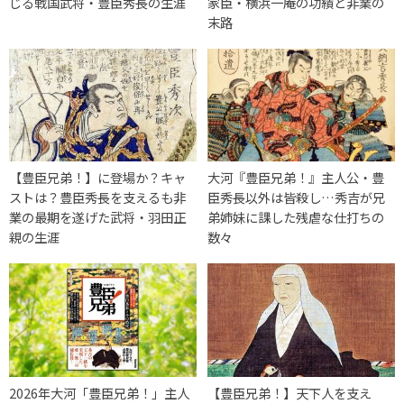
じる戦国武将・豊臣秀長の生涯
家臣・横浜一庵の功績と非業の
末路
【豊臣兄弟！】に登場か？キャ
大河『豊臣兄弟！』主人公・豊
ストは？豊臣秀長を支えるも非
臣秀長以外は皆殺し…秀吉が兄
業の最期を遂げた武将・羽田正
弟姉妹に課した残虐な仕打ちの
親の生涯
数々
2026年大河「豊臣兄弟！」主人
【豊臣兄弟！】天下人を支え