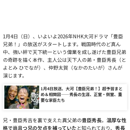
1月4日（日）、いよいよ2026年NHK大河ドラマ「豊臣
兄弟！」の放送がスタートします。戦国時代のど真ん
中、強い絆で天下統一という偉業を成し遂げた豊臣兄弟
の奇跡を描く本作、主人公は天下人の弟・豊臣秀長（と
よとみ ひでなが）、仲野太賀（なかのたいが）さんが
演じます。
1月4日放送、大河【豊臣兄弟！】超予習まと
め＆相関図——秀長の生涯、正室・側室、重
要な家臣たち
兄・豊臣秀吉を裏で支えた異父弟の
豊臣秀長
。
温厚な性
格で尚且つ兄の欠点を補っていた
と知られており、
秀長