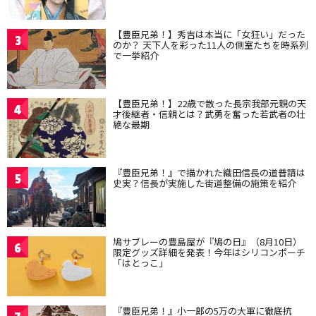
【豊臣兄弟！】秀吉は本当に「女狂い」だった
3
のか？ 天下人を彩った11人の側室たちを時系列
で一挙紹介
【豊臣兄弟！】22歳で散った長宗我部元親の天
4
才後継者・信親とは？武勇を奮った若武者の壮
絶な最期
『豊臣兄弟！』で描かれた織田信長の道普請は
5
史実？信長が実施した街道整備の施策を紹介
鳩サブレーの豊島屋が『鳩の日』（8月10日）
6
限定グッズ詳細を発表！今年はシリコンポーチ
「はとっこ」
『豊臣兄弟！』小一郎の5万の大軍に徹底抗