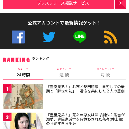
プレスリリース掲載サービス
公式アカウントで最新情報ゲット！
ランキング
RANKING
DAILY
WEEKLY
MONTHLY
24時間
週 間
月 間
『豊臣兄弟！』お市と柴田勝家、自刃しての最
1
期と「辞世の句」…運命を共にした２人の悲劇
『豊臣兄弟！』茶々＝悪女はほぼ創作？秀吉が
2
溺愛、豊臣家滅亡を背負わされた茶々(井上和)
の壮絶すぎる生涯