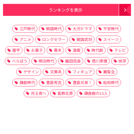
ランキングを表示
江戸時代
戦国時代
大河ドラマ
平安時代
アニメ
ロングセラー
戦国武将
スイーツ
雑学
お菓子
幕末
漫画
時代劇
テレビ
べらぼう
明治時代
織田信長
徳川家康
抹茶
デザイン
文房具
フィギュア
展覧会
鎌倉時代
豊臣秀吉
豊臣兄弟！
昭和時代
光る君へ
葛飾北斎
鎌倉殿の13人