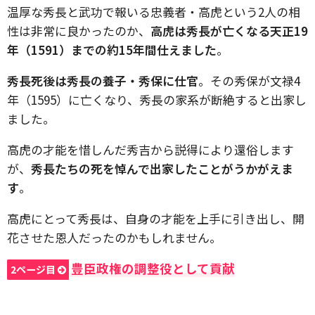
温厚な秀長と武功で報いる忠義者・高虎という2人の相
性は非常に良かったのか、
高虎は秀長が亡くなる天正19
年（1591）までの約15年間仕えました
。
秀長死後は秀長の養子・秀保に仕官
。その秀保が文禄4
年（1595）に亡くなり、秀長の家系が断絶すると出家し
ました。
高虎の才能を惜しんだ秀吉から説得により還俗します
が、
秀長たちの死を悼んで出家したことがうかがえま
す
。
高虎にとって秀長は、自身の才能を上手に引き出し、開
花させた恩人だったのかもしれません。
豊臣政権の調整役として貢献
2ページ目