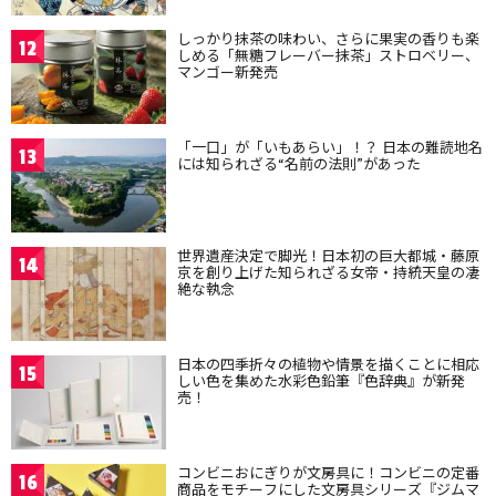
しっかり抹茶の味わい、さらに果実の香りも楽
12
しめる「無糖フレーバー抹茶」ストロベリー、
マンゴー新発売
「一口」が「いもあらい」！？ 日本の難読地名
13
には知られざる“名前の法則”があった
世界遺産決定で脚光！日本初の巨大都城・藤原
14
京を創り上げた知られざる女帝・持統天皇の凄
絶な執念
日本の四季折々の植物や情景を描くことに相応
15
しい色を集めた水彩色鉛筆『色辞典』が新発
売！
コンビニおにぎりが文房具に！コンビニの定番
16
商品をモチーフにした文房具シリーズ『ジムマ