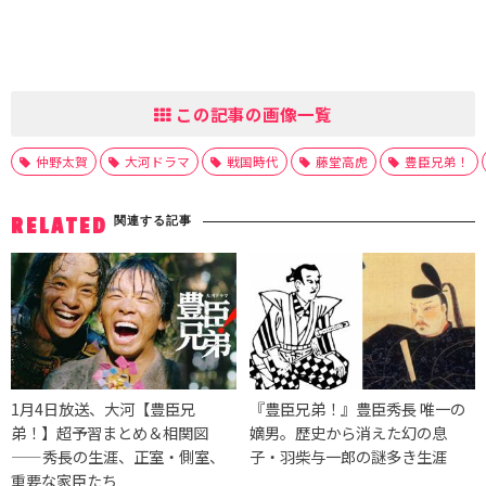
この記事の画像一覧
仲野太賀
大河ドラマ
戦国時代
藤堂高虎
豊臣兄弟！
関連する記事
RELATED
1月4日放送、大河【豊臣兄
『豊臣兄弟！』豊臣秀長 唯一の
弟！】超予習まとめ＆相関図
嫡男。歴史から消えた幻の息
——秀長の生涯、正室・側室、
子・羽柴与一郎の謎多き生涯
重要な家臣たち