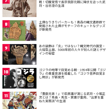
7
戦！切腹覚悟で長宗我部元親に降伏を迫った武
将・谷忠澄の生涯
土偶なりきりパーカーも！青森の縄文遺跡群で
8
発掘された土偶がモチーフのキュートなグッズ
が新発売
あの装飾は「炎」ではない？縄文時代の国宝・
9
火焔型土器、5000年前の人々が刻んだ謎とデザ
インの秘密
ゴジラの咆哮で目覚める朝…1954年公開『ゴジ
10
ラ』の貴重音源を搭載した「ゴジラ音声目覚ま
し時計」が新発売
『豊臣兄弟！』で萩原護が演じる武将・小堀正
11
次とは？秀長・秀吉・家康が重用、“出家を重
ねた実務派”の生涯