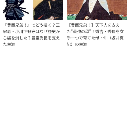
『豊臣兄弟！』でどう描く？三
【豊臣兄弟！】天下人を支え
家老・小川下野守はなぜ歴史か
た“最強の母”！秀吉・秀長を女
ら姿を消した？豊臣秀長を支え
手一つで育てた母・仲（坂井真
た生涯
紀）の生涯