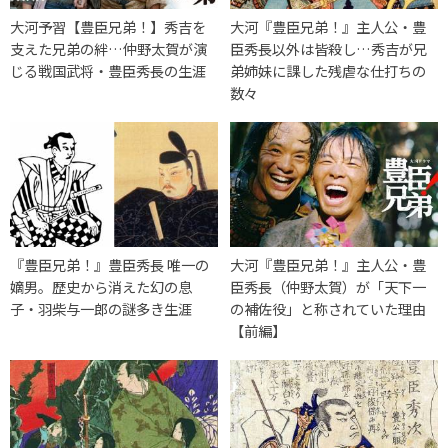
大河予習【豊臣兄弟！】秀吉を
大河『豊臣兄弟！』主人公・豊
支えた兄弟の絆…仲野太賀が演
臣秀長以外は皆殺し…秀吉が兄
じる戦国武将・豊臣秀長の生涯
弟姉妹に課した残虐な仕打ちの
数々
『豊臣兄弟！』豊臣秀長 唯一の
大河『豊臣兄弟！』主人公・豊
嫡男。歴史から消えた幻の息
臣秀長（仲野太賀）が「天下一
子・羽柴与一郎の謎多き生涯
の補佐役」と称されていた理由
【前編】