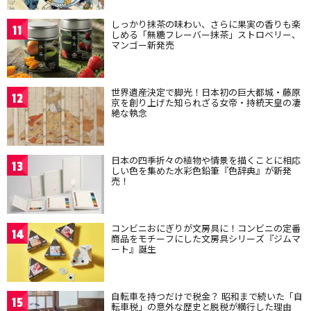
しっかり抹茶の味わい、さらに果実の香りも楽
11
しめる「無糖フレーバー抹茶」ストロベリー、
マンゴー新発売
世界遺産決定で脚光！日本初の巨大都城・藤原
12
京を創り上げた知られざる女帝・持統天皇の凄
絶な執念
日本の四季折々の植物や情景を描くことに相応
13
しい色を集めた水彩色鉛筆『色辞典』が新発
売！
コンビニおにぎりが文房具に！コンビニの定番
14
商品をモチーフにした文房具シリーズ『ジムマ
ート』誕生
自転車を持つだけで税金？ 昭和まで続いた「自
15
転車税」の意外な歴史と脱税が横行した理由