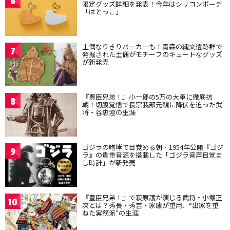
6
限定グッズ詳細を発表！今年はシリコンポーチ
「はとっこ」
土偶なりきりパーカーも！青森の縄文遺跡群で
7
発掘された土偶がモチーフのキュートなグッズ
が新発売
『豊臣兄弟！』小一郎の5万の大軍に徹底抗
8
戦！切腹覚悟で長宗我部元親に降伏を迫った武
将・谷忠澄の生涯
ゴジラの咆哮で目覚める朝…1954年公開『ゴジ
9
ラ』の貴重音源を搭載した「ゴジラ音声目覚ま
し時計」が新発売
『豊臣兄弟！』で萩原護が演じる武将・小堀正
10
次とは？秀長・秀吉・家康が重用、“出家を重
ねた実務派”の生涯