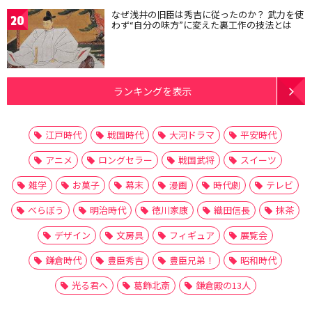
なぜ浅井の旧臣は秀吉に従ったのか？ 武力を使
20
わず“自分の味方”に変えた裏工作の技法とは
ランキングを表示
江戸時代
戦国時代
大河ドラマ
平安時代
アニメ
ロングセラー
戦国武将
スイーツ
雑学
お菓子
幕末
漫画
時代劇
テレビ
べらぼう
明治時代
徳川家康
織田信長
抹茶
デザイン
文房具
フィギュア
展覧会
鎌倉時代
豊臣秀吉
豊臣兄弟！
昭和時代
光る君へ
葛飾北斎
鎌倉殿の13人