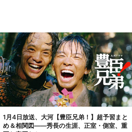
1月4日放送、大河【豊臣兄弟！】超予習まと
め＆相関図——秀長の生涯、正室・側室、重