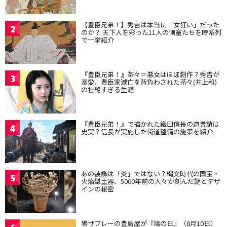
【豊臣兄弟！】秀吉は本当に「女狂い」だった
2
のか？ 天下人を彩った11人の側室たちを時系列
で一挙紹介
『豊臣兄弟！』茶々＝悪女はほぼ創作？秀吉が
3
溺愛、豊臣家滅亡を背負わされた茶々(井上和)
の壮絶すぎる生涯
『豊臣兄弟！』で描かれた織田信長の道普請は
4
史実？信長が実施した街道整備の施策を紹介
あの装飾は「炎」ではない？縄文時代の国宝・
5
火焔型土器、5000年前の人々が刻んだ謎とデザ
インの秘密
鳩サブレーの豊島屋が『鳩の日』（8月10日）