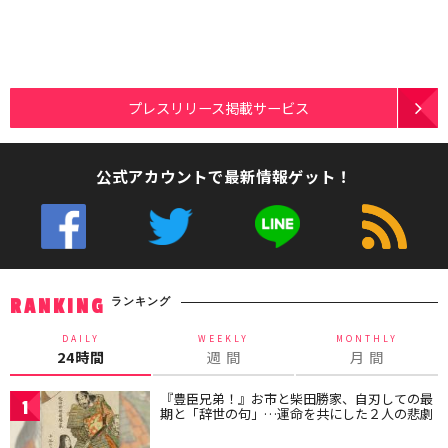
プレスリリース掲載サービス
公式アカウントで最新情報ゲット！
ランキング
RANKING
DAILY
WEEKLY
MONTHLY
24時間
週 間
月 間
『豊臣兄弟！』お市と柴田勝家、自刃しての最
1
期と「辞世の句」…運命を共にした２人の悲劇