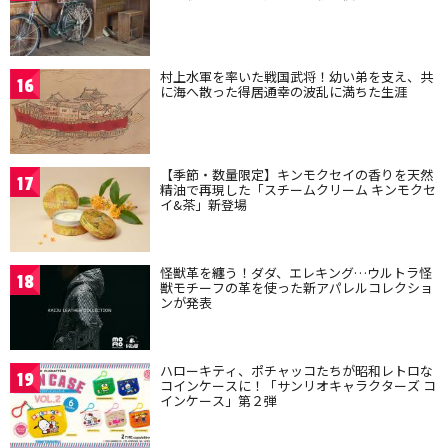
村上水軍を率いた戦国武将！幼い弟を支え、共
16
に海へ散った得居通幸の波乱に満ちた生涯
【季節・数量限定】キンモクセイの香りを天然
17
精油で再現した「スチームクリーム キンモクセ
イ&茶」新登場
怪獣革を纏う！ダダ、エレキング…ウルトラ怪
18
獣モチーフの革を使った新アパレルコレクショ
ンが発表
ハローキティ、ポチャッコたちが昭和レトロな
19
コインケースに！「サンリオキャラクターズ コ
インケース」第２弾