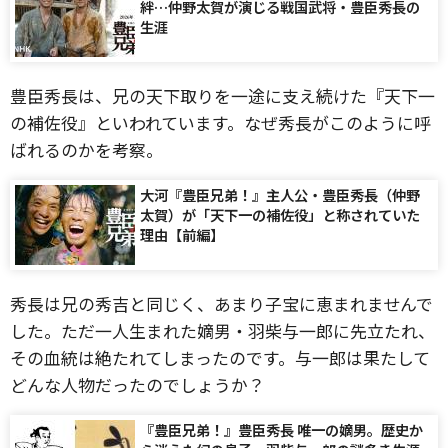
絆…仲野太賀が演じる戦国武将・豊臣秀長の
生涯
豊臣秀長は、兄の天下取りを一途に支え続けた『天下一
の補佐役』といわれています。なぜ秀長がこのように呼
ばれるのかを考察。
大河『豊臣兄弟！』主人公・豊臣秀長（仲野
太賀）が「天下一の補佐役」と称されていた
理由【前編】
秀長は兄の秀吉と同じく、あまり子宝に恵まれませんで
した。ただ一人生まれた嫡男・羽柴与一郎に先立たれ、
その血統は絶たれてしまったのです。与一郎は果たして
どんな人物だったのでしょうか？
『豊臣兄弟！』豊臣秀長 唯一の嫡男。歴史か