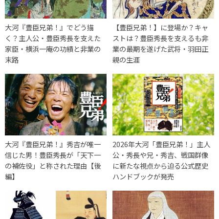
大河『豊臣兄弟！』でどう描
【豊臣兄弟！】に登場か？キャ
く？主人公・豊臣秀長を支えた
ストは？豊臣秀長を支えるも非
家臣・横浜一庵の功績と非業の
業の最期を遂げた武将・羽田正
末路
親の生涯
大河『豊臣兄弟！』秀吉が唯一
2026年大河「豊臣兄弟！」主人
信じた男！豊臣秀長が「天下一
公・秀長や兄・秀吉、戦国群像
の補佐役」と称された理由【後
に新たな視点から迫る公式歴史
編】
ハンドブックが発売