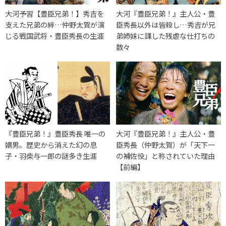
大河予習【豊臣兄弟！】秀吉を
大河『豊臣兄弟！』主人公・豊
支えた兄弟の絆…仲野太賀が演
臣秀長以外は皆殺し…秀吉が兄
じる戦国武将・豊臣秀長の生涯
弟姉妹に課した残虐な仕打ちの
数々
『豊臣兄弟！』豊臣秀長 唯一の
大河『豊臣兄弟！』主人公・豊
嫡男。歴史から消えた幻の息
臣秀長（仲野太賀）が「天下一
子・羽柴与一郎の謎多き生涯
の補佐役」と称されていた理由
【前編】