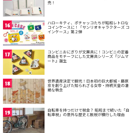
売！
ハローキティ、ポチャッコたちが昭和レトロな
16
コインケースに！「サンリオキャラクターズ コ
インケース」第２弾
コンビニおにぎりが文房具に！コンビニの定番
17
商品をモチーフにした文房具シリーズ『ジムマ
ート』誕生
世界遺産決定で脚光！日本初の巨大都城・藤原
18
京を創り上げた知られざる女帝・持統天皇の凄
絶な執念
自転車を持つだけで税金？ 昭和まで続いた「自
19
転車税」の意外な歴史と脱税が横行した理由