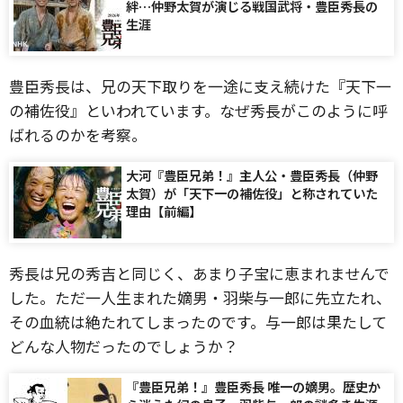
絆…仲野太賀が演じる戦国武将・豊臣秀長の
生涯
豊臣秀長は、兄の天下取りを一途に支え続けた『天下一
の補佐役』といわれています。なぜ秀長がこのように呼
ばれるのかを考察。
大河『豊臣兄弟！』主人公・豊臣秀長（仲野
太賀）が「天下一の補佐役」と称されていた
理由【前編】
秀長は兄の秀吉と同じく、あまり子宝に恵まれませんで
した。ただ一人生まれた嫡男・羽柴与一郎に先立たれ、
その血統は絶たれてしまったのです。与一郎は果たして
どんな人物だったのでしょうか？
『豊臣兄弟！』豊臣秀長 唯一の嫡男。歴史か