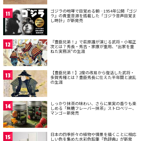
ゴジラの咆哮で目覚める朝…1954年公開『ゴジ
11
ラ』の貴重音源を搭載した「ゴジラ音声目覚ま
し時計」が新発売
『豊臣兄弟！』で萩原護が演じる武将・小堀正
12
次とは？秀長・秀吉・家康が重用、“出家を重
ねた実務派”の生涯
【豊臣兄弟！】2度の改易から復活した武将・
13
多賀秀種とは？豊臣秀長に仕えた半年間と波乱
の生涯
しっかり抹茶の味わい、さらに果実の香りも楽
14
しめる「無糖フレーバー抹茶」ストロベリー、
マンゴー新発売
日本の四季折々の植物や情景を描くことに相応
15
しい色を集めた水彩色鉛筆『色辞典』が新発