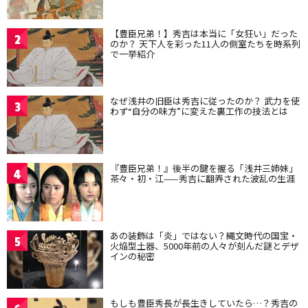
【豊臣兄弟！】秀吉は本当に「女狂い」だった
2
のか？ 天下人を彩った11人の側室たちを時系列
で一挙紹介
なぜ浅井の旧臣は秀吉に従ったのか？ 武力を使
3
わず“自分の味方”に変えた裏工作の技法とは
『豊臣兄弟！』後半の鍵を握る「浅井三姉妹」
4
茶々・初・江——秀吉に翻弄された波乱の生涯
あの装飾は「炎」ではない？縄文時代の国宝・
5
火焔型土器、5000年前の人々が刻んだ謎とデザ
インの秘密
もしも豊臣秀長が長生きしていたら…？秀吉の