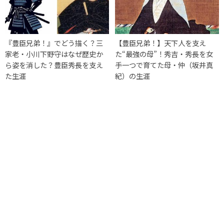
『豊臣兄弟！』でどう描く？三
【豊臣兄弟！】天下人を支え
家老・小川下野守はなぜ歴史か
た“最強の母”！秀吉・秀長を女
ら姿を消した？豊臣秀長を支え
手一つで育てた母・仲（坂井真
た生涯
紀）の生涯