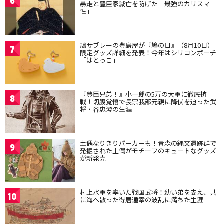
6
暴走と豊臣家滅亡を防げた「最強のカリスマ
性」
鳩サブレーの豊島屋が『鳩の日』（8月10日）
7
限定グッズ詳細を発表！今年はシリコンポーチ
「はとっこ」
『豊臣兄弟！』小一郎の5万の大軍に徹底抗
8
戦！切腹覚悟で長宗我部元親に降伏を迫った武
将・谷忠澄の生涯
土偶なりきりパーカーも！青森の縄文遺跡群で
9
発掘された土偶がモチーフのキュートなグッズ
が新発売
村上水軍を率いた戦国武将！幼い弟を支え、共
10
に海へ散った得居通幸の波乱に満ちた生涯