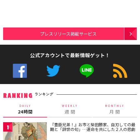
プレスリリース掲載サービス
公式アカウントで最新情報ゲット！
ランキング
RANKING
DAILY
WEEKLY
MONTHLY
24時間
週 間
月 間
『豊臣兄弟！』お市と柴田勝家、自刃しての最
1
期と「辞世の句」…運命を共にした２人の悲劇