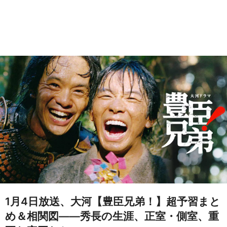
1月4日放送、大河【豊臣兄弟！】超予習まと
め＆相関図——秀長の生涯、正室・側室、重