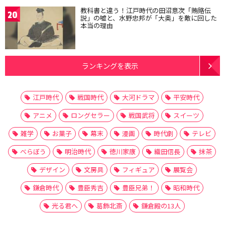
教科書と違う！江戸時代の田沼意次「賄賂伝
20
説」の嘘と、水野忠邦が「大奥」を敵に回した
本当の理由
ランキングを表示
江戸時代
戦国時代
大河ドラマ
平安時代
アニメ
ロングセラー
戦国武将
スイーツ
雑学
お菓子
幕末
漫画
時代劇
テレビ
べらぼう
明治時代
徳川家康
織田信長
抹茶
デザイン
文房具
フィギュア
展覧会
鎌倉時代
豊臣秀吉
豊臣兄弟！
昭和時代
光る君へ
葛飾北斎
鎌倉殿の13人