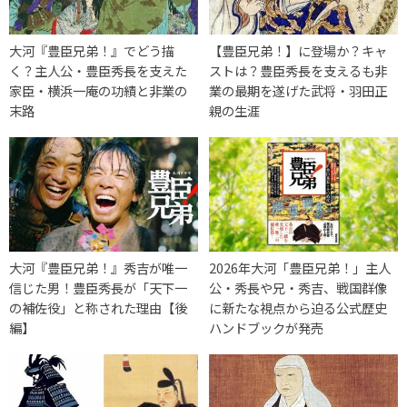
大河『豊臣兄弟！』でどう描
【豊臣兄弟！】に登場か？キャ
く？主人公・豊臣秀長を支えた
ストは？豊臣秀長を支えるも非
家臣・横浜一庵の功績と非業の
業の最期を遂げた武将・羽田正
末路
親の生涯
大河『豊臣兄弟！』秀吉が唯一
2026年大河「豊臣兄弟！」主人
信じた男！豊臣秀長が「天下一
公・秀長や兄・秀吉、戦国群像
の補佐役」と称された理由【後
に新たな視点から迫る公式歴史
編】
ハンドブックが発売