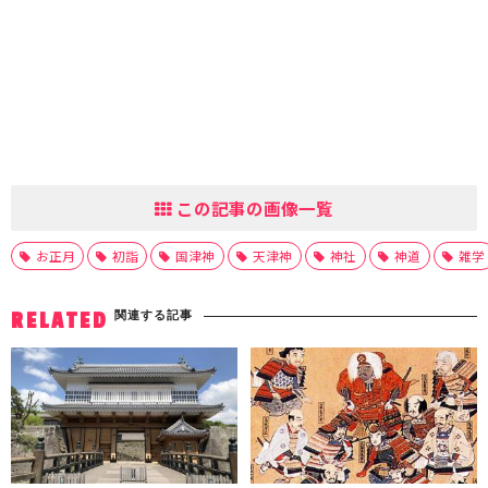
この記事の画像一覧
お正月
初詣
国津神
天津神
神社
神道
雑学
関連する記事
RELATED