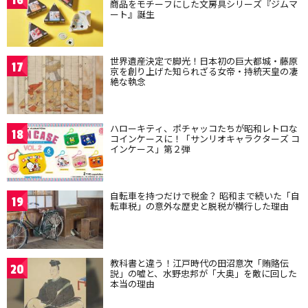
16
商品をモチーフにした文房具シリーズ『ジムマ
ート』誕生
世界遺産決定で脚光！日本初の巨大都城・藤原
17
京を創り上げた知られざる女帝・持統天皇の凄
絶な執念
ハローキティ、ポチャッコたちが昭和レトロな
18
コインケースに！「サンリオキャラクターズ コ
インケース」第２弾
自転車を持つだけで税金？ 昭和まで続いた「自
19
転車税」の意外な歴史と脱税が横行した理由
教科書と違う！江戸時代の田沼意次「賄賂伝
20
説」の嘘と、水野忠邦が「大奥」を敵に回した
本当の理由