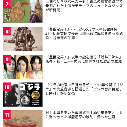
土偶なりきりパーカーも！青森の縄文遺跡群で
7
発掘された土偶がモチーフのキュートなグッズ
が新発売
『豊臣兄弟！』小一郎の5万の大軍に徹底抗
8
戦！切腹覚悟で長宗我部元親に降伏を迫った武
将・谷忠澄の生涯
『豊臣兄弟！』後半の鍵を握る「浅井三姉妹」
9
茶々・初・江——秀吉に翻弄された波乱の生涯
ゴジラの咆哮で目覚める朝…1954年公開『ゴジ
10
ラ』の貴重音源を搭載した「ゴジラ音声目覚ま
し時計」が新発売
村上水軍を率いた戦国武将！幼い弟を支え、共
11
に海へ散った得居通幸の波乱に満ちた生涯