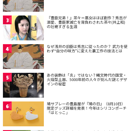
『豊臣兄弟！』茶々＝悪女はほぼ創作？秀吉が
3
溺愛、豊臣家滅亡を背負わされた茶々(井上和)
の壮絶すぎる生涯
なぜ浅井の旧臣は秀吉に従ったのか？ 武力を使
4
わず“自分の味方”に変えた裏工作の技法とは
あの装飾は「炎」ではない？縄文時代の国宝・
5
火焔型土器、5000年前の人々が刻んだ謎とデザ
インの秘密
鳩サブレーの豊島屋が『鳩の日』（8月10日）
6
限定グッズ詳細を発表！今年はシリコンポーチ
「はとっこ」