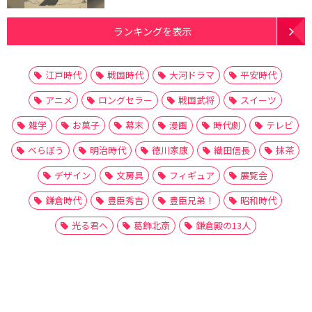
ランキングを表示
江戸時代
戦国時代
大河ドラマ
平安時代
アニメ
ロングセラー
戦国武将
スイーツ
雑学
お菓子
幕末
漫画
時代劇
テレビ
べらぼう
明治時代
徳川家康
織田信長
抹茶
デザイン
文房具
フィギュア
展覧会
鎌倉時代
豊臣秀吉
豊臣兄弟！
昭和時代
光る君へ
葛飾北斎
鎌倉殿の13人