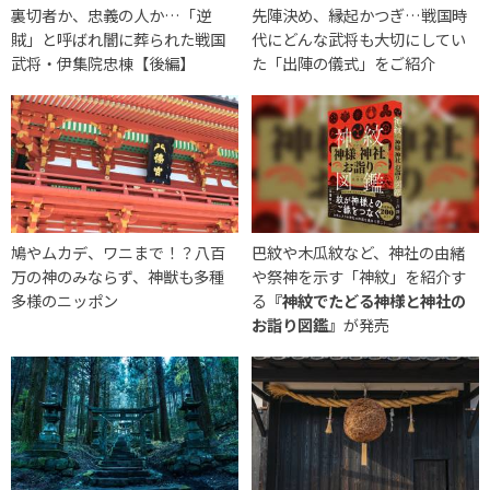
裏切者か、忠義の人か…「逆
先陣決め、縁起かつぎ…戦国時
賊」と呼ばれ闇に葬られた戦国
代にどんな武将も大切にしてい
武将・伊集院忠棟【後編】
た「出陣の儀式」をご紹介
鳩やムカデ、ワニまで！？八百
巴紋や木瓜紋など、神社の由緒
万の神のみならず、神獣も多種
や祭神を示す「神紋」を紹介す
多様のニッポン
る
『神紋でたどる神様と神社の
お詣り図鑑』
が発売