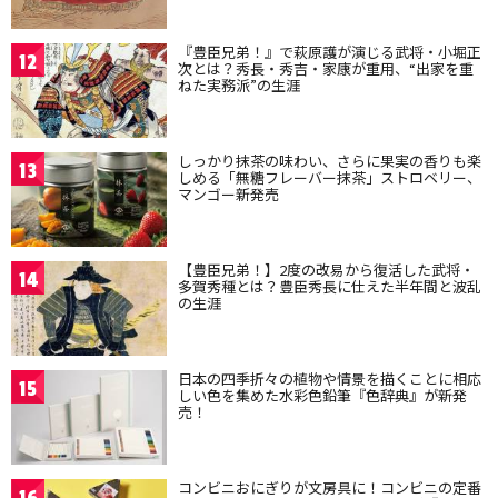
『豊臣兄弟！』で萩原護が演じる武将・小堀正
12
次とは？秀長・秀吉・家康が重用、“出家を重
ねた実務派”の生涯
しっかり抹茶の味わい、さらに果実の香りも楽
13
しめる「無糖フレーバー抹茶」ストロベリー、
マンゴー新発売
【豊臣兄弟！】2度の改易から復活した武将・
14
多賀秀種とは？豊臣秀長に仕えた半年間と波乱
の生涯
日本の四季折々の植物や情景を描くことに相応
15
しい色を集めた水彩色鉛筆『色辞典』が新発
売！
コンビニおにぎりが文房具に！コンビニの定番