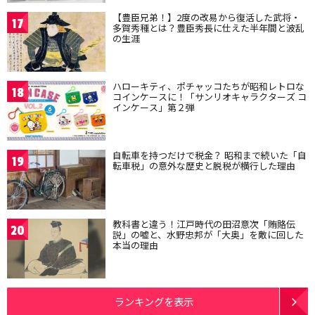
【豊臣兄弟！】2度の改易から復活した武将・
17
多賀秀種とは？豊臣秀長に仕えた半年間と波乱
の生涯
ハローキティ、ポチャッコたちが昭和レトロな
18
コインケースに！「サンリオキャラクターズ コ
インケース」第２弾
自転車を持つだけで税金？ 昭和まで続いた「自
19
転車税」の意外な歴史と脱税が横行した理由
教科書と違う！江戸時代の田沼意次「賄賂伝
20
説」の嘘と、水野忠邦が「大奥」を敵に回した
本当の理由
ランキングを表示