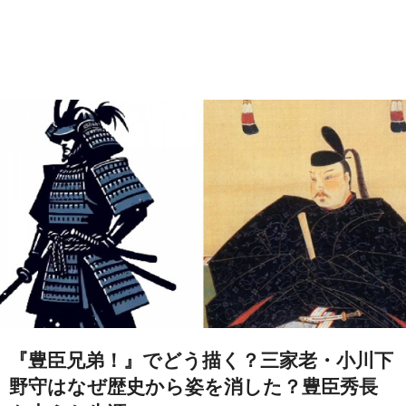
『豊臣兄弟！』でどう描く？三家老・小川下
野守はなぜ歴史から姿を消した？豊臣秀長