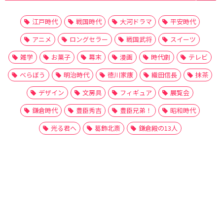
江戸時代
戦国時代
大河ドラマ
平安時代
アニメ
ロングセラー
戦国武将
スイーツ
雑学
お菓子
幕末
漫画
時代劇
テレビ
べらぼう
明治時代
徳川家康
織田信長
抹茶
デザイン
文房具
フィギュア
展覧会
鎌倉時代
豊臣秀吉
豊臣兄弟！
昭和時代
光る君へ
葛飾北斎
鎌倉殿の13人