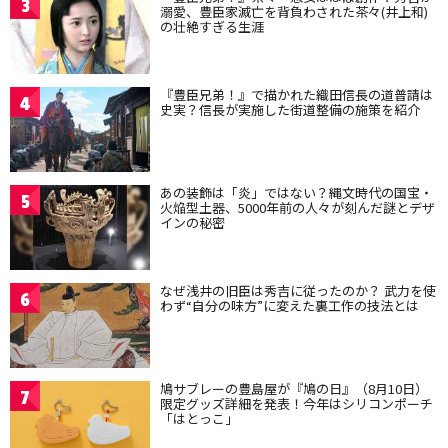
3
溺愛、豊臣家滅亡を背負わされた茶々(井上和)
の壮絶すぎる生涯
『豊臣兄弟！』で描かれた織田信長の道普請は
4
史実？信長が実施した街道整備の施策を紹介
あの装飾は「炎」ではない？縄文時代の国宝・
5
火焔型土器、5000年前の人々が刻んだ謎とデザ
インの秘密
なぜ浅井の旧臣は秀吉に従ったのか？ 武力を使
6
わず“自分の味方”に変えた裏工作の技法とは
鳩サブレーの豊島屋が『鳩の日』（8月10日）
7
限定グッズ詳細を発表！今年はシリコンポーチ
「はとっこ」