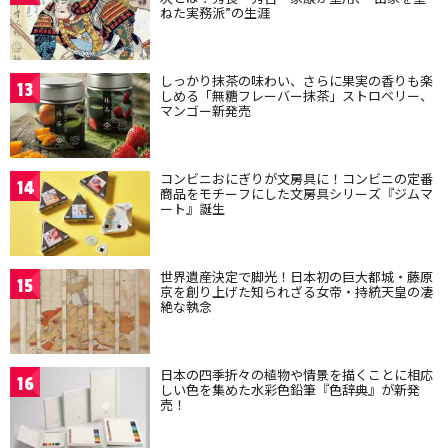
ねた実務派”の生涯
しっかり抹茶の味わい、さらに果実の香りも楽
13
しめる「無糖フレーバー抹茶」ストロベリー、
マンゴー新発売
コンビニおにぎりが文房具に！コンビニの定番
14
商品をモチーフにした文房具シリーズ『ジムマ
ート』誕生
世界遺産決定で脚光！日本初の巨大都城・藤原
15
京を創り上げた知られざる女帝・持統天皇の凄
絶な執念
日本の四季折々の植物や情景を描くことに相応
16
しい色を集めた水彩色鉛筆『色辞典』が新発
売！