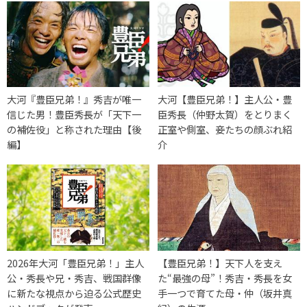
大河『豊臣兄弟！』秀吉が唯一
大河【豊臣兄弟！】主人公・豊
信じた男！豊臣秀長が「天下一
臣秀長（仲野太賀）をとりまく
の補佐役」と称された理由【後
正室や側室、妾たちの顔ぶれ紹
編】
介
2026年大河「豊臣兄弟！」主人
【豊臣兄弟！】天下人を支え
公・秀長や兄・秀吉、戦国群像
た“最強の母”！秀吉・秀長を女
に新たな視点から迫る公式歴史
手一つで育てた母・仲（坂井真