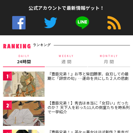
公式アカウントで最新情報ゲット！
ランキング
RANKING
DAILY
WEEKLY
MONTHLY
24時間
週 間
月 間
『豊臣兄弟！』お市と柴田勝家、自刃しての最
1
期と「辞世の句」…運命を共にした２人の悲劇
【豊臣兄弟！】秀吉は本当に「女狂い」だった
2
のか？ 天下人を彩った11人の側室たちを時系列
で一挙紹介
『豊臣兄弟！』茶々＝悪女はほぼ創作？秀吉が