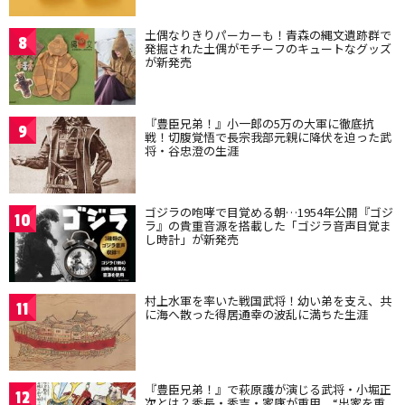
土偶なりきりパーカーも！青森の縄文遺跡群で
8
発掘された土偶がモチーフのキュートなグッズ
が新発売
『豊臣兄弟！』小一郎の5万の大軍に徹底抗
9
戦！切腹覚悟で長宗我部元親に降伏を迫った武
将・谷忠澄の生涯
ゴジラの咆哮で目覚める朝…1954年公開『ゴジ
10
ラ』の貴重音源を搭載した「ゴジラ音声目覚ま
し時計」が新発売
村上水軍を率いた戦国武将！幼い弟を支え、共
11
に海へ散った得居通幸の波乱に満ちた生涯
『豊臣兄弟！』で萩原護が演じる武将・小堀正
12
次とは？秀長・秀吉・家康が重用、“出家を重