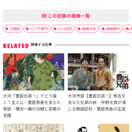
この記事の画像一覧
太閤記
小川下野守
小川祐忠
戦国大名
戦国時代
関連する記事
RELATED
大河『豊臣兄弟！』でどう描
大河予習【豊臣兄弟！】秀吉を
く？主人公・豊臣秀長を支えた
支えた兄弟の絆…仲野太賀が演
家臣・横浜一庵の功績と非業の
じる戦国武将・豊臣秀長の生涯
末路