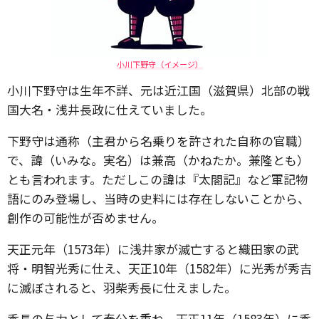
小川下野守（イメージ）
小川下野守は生年不詳、元は近江国（滋賀県）北部の戦
国大名・浅井長政に仕えていました。
下野守は通称（主君から名乗りを許された自称の官職）
で、諱（いみな。実名）は兼高（かねたか。兼隆とも）
とも言われます。ただしこの諱は『太閤記』など軍記物
語にのみ登場し、当時の史料には存在しないことから、
創作の可能性が否めません。
天正元年（1573年）に浅井家が滅亡すると織田家の武
将・明智光秀に仕え、天正10年（1582年）に光秀が秀吉
に滅ぼされると、羽柴秀長に仕えました。
秀長の与力として奉公を重ね、天正11年（1583年）に秀