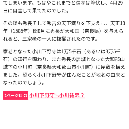
てしまいます。もはやこれまでと信孝は降伏し、4月29
日に自害して果てたのでした。
その後も秀長そして秀吉の天下獲りを下支えし、天正13
年（1585年）閏8月に秀長が大和国（奈良県）を与えら
れると、三家老の一人に抜擢されたのです。
家老となった小川下野守は1万5千石（あるいは3万5千
石）の知行を賜わり、また秀長の居城となった大和郡山
城下の小川町（奈良県大和郡山市小川町）に屋敷を構え
ました。恐らく小川下野守が住んだことが地名の由来と
なったのでしょう。
小川下野守≒小川祐忠？
2ページ目