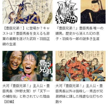
【豊臣兄弟！】に登場か？キャ
『豊臣兄弟！』豊臣秀長 唯一の
ストは？豊臣秀長を支えるも非
嫡男。歴史から消えた幻の息
業の最期を遂げた武将・羽田正
子・羽柴与一郎の謎多き生涯
親の生涯
大河『豊臣兄弟！』主人公・豊
大河『豊臣兄弟！』主人公・豊
臣秀長（仲野太賀）が「天下一
臣秀長以外は皆殺し…秀吉が兄
の補佐役」と称されていた理由
弟姉妹に課した残虐な仕打ちの
【前編】
数々