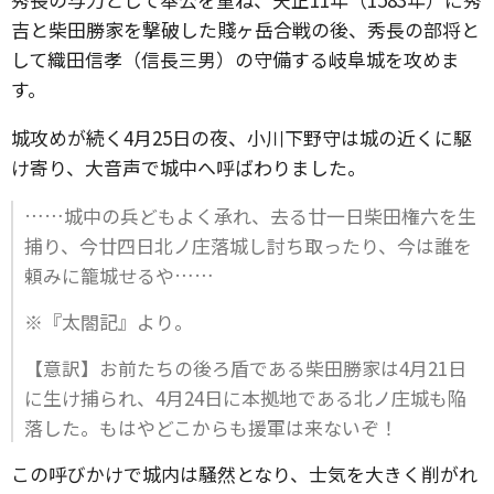
吉と柴田勝家を撃破した賤ヶ岳合戦の後、秀長の部将と
して織田信孝（信長三男）の守備する岐阜城を攻めま
す。
城攻めが続く4月25日の夜、小川下野守は城の近くに駆
け寄り、大音声で城中へ呼ばわりました。
……城中の兵どもよく承れ、去る廿一日柴田権六を生
捕り、今廿四日北ノ庄落城し討ち取ったり、今は誰を
頼みに籠城せるや……
※『太閤記』より。
【意訳】お前たちの後ろ盾である柴田勝家は4月21日
に生け捕られ、4月24日に本拠地である北ノ庄城も陥
落した。もはやどこからも援軍は来ないぞ！
この呼びかけで城内は騒然となり、士気を大きく削がれ