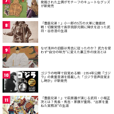
7
発掘された土偶がモチーフのキュートなグッズ
が新発売
『豊臣兄弟！』小一郎の5万の大軍に徹底抗
8
戦！切腹覚悟で長宗我部元親に降伏を迫った武
将・谷忠澄の生涯
なぜ浅井の旧臣は秀吉に従ったのか？ 武力を使
9
わず“自分の味方”に変えた裏工作の技法とは
ゴジラの咆哮で目覚める朝…1954年公開『ゴジ
10
ラ』の貴重音源を搭載した「ゴジラ音声目覚ま
し時計」が新発売
『豊臣兄弟！』で萩原護が演じる武将・小堀正
11
次とは？秀長・秀吉・家康が重用、“出家を重
ねた実務派”の生涯