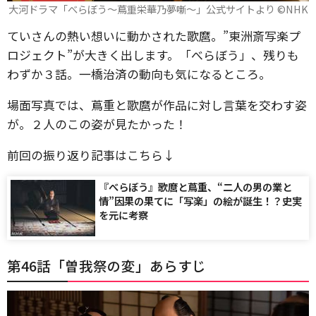
大河ドラマ「べらぼう～蔦重栄華乃夢噺～」公式サイトより ©️NHK
ていさんの熱い想いに動かされた歌麿。”東洲斎写楽プ
ロジェクト”が大きく出します。「べらぼう」、残りも
わずか３話。一橋治済の動向も気になるところ。
場面写真では、蔦重と歌麿が作品に対し言葉を交わす姿
が。２人のこの姿が見たかった！
前回の振り返り記事はこちら↓
『べらぼう』歌麿と蔦重、“二人の男の業と
情”因果の果てに「写楽」の絵が誕生！？史実
を元に考察
第46話「曽我祭の変」あらすじ