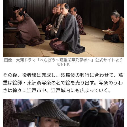
画像：大河ドラマ「べらぼう～蔦重栄華乃夢噺～」公式サイトより
©️NHK
その後、役者絵は完成し、歌舞伎の興行に合わせて、蔦
重は絵師・東洲斎写楽の名で絵を売り出す。写楽のうわ
さは徐々に江戸市中、江戸城内にも広まっていく。