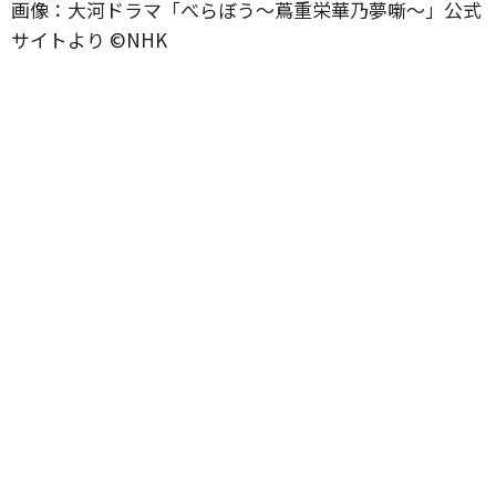
画像：大河ドラマ「べらぼう～蔦重栄華乃夢噺～」公式
サイトより ©️NHK