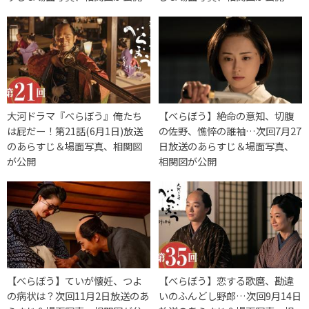
大河ドラマ『べらぼう』俺たち
【べらぼう】絶命の意知、切腹
は屁だー！第21話(6月1日)放送
の佐野、憔悴の誰袖…次回7月27
のあらすじ＆場面写真、相関図
日放送のあらすじ＆場面写真、
が公開
相関図が公開
【べらぼう】ていが懐妊、つよ
【べらぼう】恋する歌麿、勘違
の病状は？次回11月2日放送のあ
いのふんどし野郎…次回9月14日