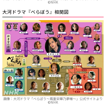
©️NHK
大河ドラマ『べらぼう』相関図
画像：大河ドラマ「べらぼう～蔦重栄華乃夢噺～」公式サイトより
©️NHK