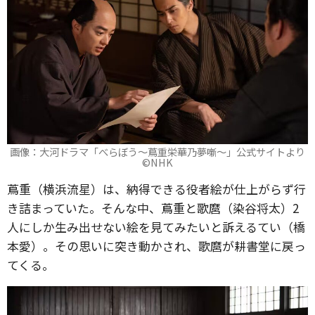
画像：大河ドラマ「べらぼう～蔦重栄華乃夢噺～」公式サイトより
©️NHK
蔦重（横浜流星）は、納得できる役者絵が仕上がらず行
き詰まっていた。そんな中、蔦重と歌麿（染谷将太）2
人にしか生み出せない絵を見てみたいと訴えるてい（橋
本愛）。その思いに突き動かされ、歌麿が耕書堂に戻っ
てくる。