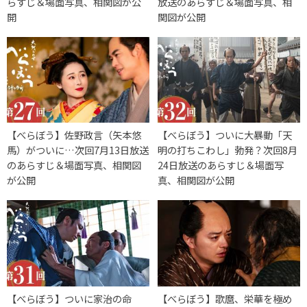
らすじ＆場面写真、相関図が公
放送のあらすじ＆場面写真、相
開
関図が公開
【べらぼう】佐野政言（矢本悠
【べらぼう】ついに大暴動「天
馬）がついに…次回7月13日放送
明の打ちこわし」勃発？次回8月
のあらすじ＆場面写真、相関図
24日放送のあらすじ＆場面写
が公開
真、相関図が公開
【べらぼう】ついに家治の命
【べらぼう】歌麿、栄華を極め