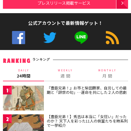
プレスリリース掲載サービス
公式アカウントで最新情報ゲット！
ランキング
RANKING
DAILY
WEEKLY
MONTHLY
24時間
週 間
月 間
『豊臣兄弟！』お市と柴田勝家、自刃しての最
1
期と「辞世の句」…運命を共にした２人の悲劇
【豊臣兄弟！】秀吉は本当に「女狂い」だった
2
のか？ 天下人を彩った11人の側室たちを時系列
で一挙紹介