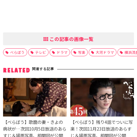
この記事の画像一覧
べらぼう
テレビ
ドラマ
写楽
大河ドラマ
横浜流
関連する記事
RELATED
【べらぼう】歌麿の妻・きよの
【べらぼう】残り4話でついに写
病状が…次回10月5日放送のあら
楽！次回11月23日放送のあらす
すじ＆場面写真、相関図が公開
じ＆場面写真、相関図が公開