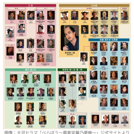
画像：大河ドラマ「べらぼう～蔦重栄華乃夢噺～」公式サイトより