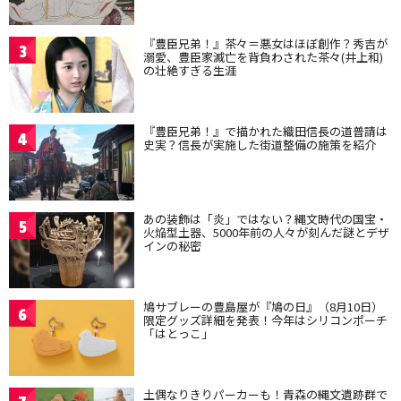
『豊臣兄弟！』茶々＝悪女はほぼ創作？秀吉が
3
溺愛、豊臣家滅亡を背負わされた茶々(井上和)
の壮絶すぎる生涯
『豊臣兄弟！』で描かれた織田信長の道普請は
4
史実？信長が実施した街道整備の施策を紹介
あの装飾は「炎」ではない？縄文時代の国宝・
5
火焔型土器、5000年前の人々が刻んだ謎とデザ
インの秘密
鳩サブレーの豊島屋が『鳩の日』（8月10日）
6
限定グッズ詳細を発表！今年はシリコンポーチ
「はとっこ」
土偶なりきりパーカーも！青森の縄文遺跡群で