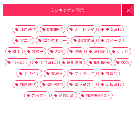
ランキングを表示
江戸時代
戦国時代
大河ドラマ
平安時代
アニメ
ロングセラー
戦国武将
スイーツ
雑学
お菓子
幕末
漫画
時代劇
テレビ
べらぼう
明治時代
徳川家康
織田信長
抹茶
デザイン
文房具
フィギュア
展覧会
鎌倉時代
豊臣秀吉
豊臣兄弟！
昭和時代
光る君へ
葛飾北斎
鎌倉殿の13人