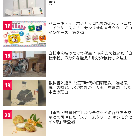
売！
ハローキティ、ポチャッコたちが昭和レトロな
17
コインケースに！「サンリオキャラクターズ コ
インケース」第２弾
自転車を持つだけで税金？ 昭和まで続いた「自
18
転車税」の意外な歴史と脱税が横行した理由
教科書と違う！江戸時代の田沼意次「賄賂伝
19
説」の嘘と、水野忠邦が「大奥」を敵に回した
本当の理由
【季節・数量限定】キンモクセイの香りを天然
20
精油で再現した「スチームクリーム キンモクセ
イ&茶」新登場