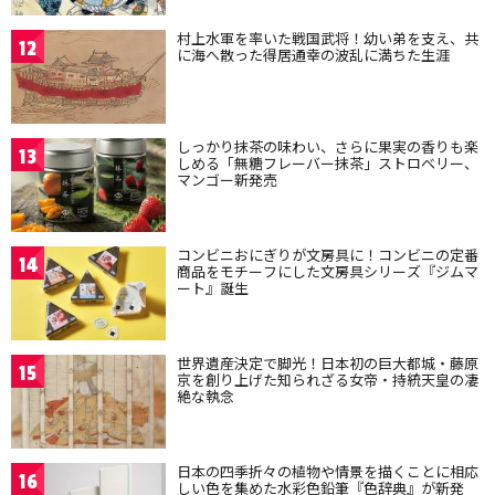
村上水軍を率いた戦国武将！幼い弟を支え、共
12
に海へ散った得居通幸の波乱に満ちた生涯
しっかり抹茶の味わい、さらに果実の香りも楽
13
しめる「無糖フレーバー抹茶」ストロベリー、
マンゴー新発売
コンビニおにぎりが文房具に！コンビニの定番
14
商品をモチーフにした文房具シリーズ『ジムマ
ート』誕生
世界遺産決定で脚光！日本初の巨大都城・藤原
15
京を創り上げた知られざる女帝・持統天皇の凄
絶な執念
日本の四季折々の植物や情景を描くことに相応
16
しい色を集めた水彩色鉛筆『色辞典』が新発