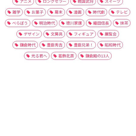
アニメ
ロングセラー
戦国武将
スイーツ
雑学
お菓子
幕末
漫画
時代劇
テレビ
べらぼう
明治時代
徳川家康
織田信長
抹茶
デザイン
文房具
フィギュア
展覧会
鎌倉時代
豊臣秀吉
豊臣兄弟！
昭和時代
光る君へ
葛飾北斎
鎌倉殿の13人