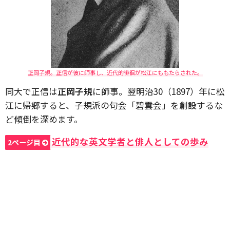
正岡子規。正信が彼に師事し、近代的徘徊が松江にももたらされた。
同大で正信は
正岡子規
に師事。翌明治30（1897）年に松
江に帰郷すると、子規派の句会「碧雲会」を創設するな
ど傾倒を深めます。
近代的な英文学者と俳人としての歩み
2ページ目