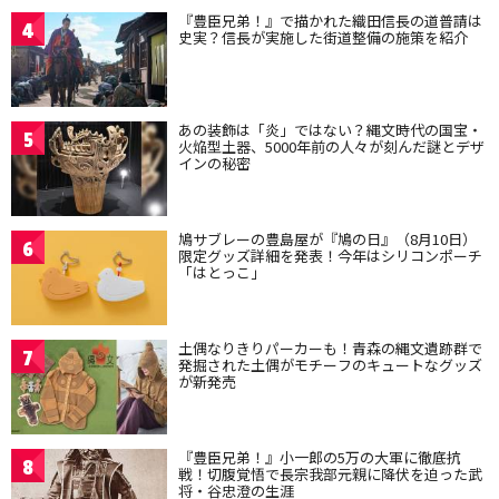
『豊臣兄弟！』で描かれた織田信長の道普請は
4
史実？信長が実施した街道整備の施策を紹介
あの装飾は「炎」ではない？縄文時代の国宝・
5
火焔型土器、5000年前の人々が刻んだ謎とデザ
インの秘密
鳩サブレーの豊島屋が『鳩の日』（8月10日）
6
限定グッズ詳細を発表！今年はシリコンポーチ
「はとっこ」
土偶なりきりパーカーも！青森の縄文遺跡群で
7
発掘された土偶がモチーフのキュートなグッズ
が新発売
『豊臣兄弟！』小一郎の5万の大軍に徹底抗
8
戦！切腹覚悟で長宗我部元親に降伏を迫った武
将・谷忠澄の生涯