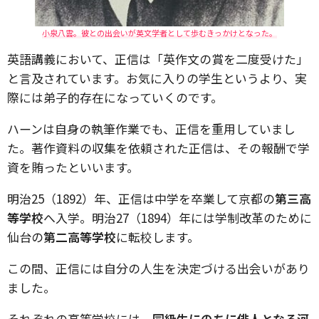
小泉八雲。彼との出会いが英文学者として歩むきっかけとなった。
英語講義において、正信は「英作文の賞を二度受けた」
と言及されています。お気に入りの学生というより、実
際には弟子的存在になっていくのです。
ハーンは自身の執筆作業でも、正信を重用していまし
た。著作資料の収集を依頼された正信は、その報酬で学
資を賄ったといいます。
明治25（1892）年、正信は中学を卒業して京都の
第三高
等学校
へ入学。明治27（1894）年には学制改革のために
仙台の
第二高等学校
に転校します。
この間、正信には自分の人生を決定づける出会いがあり
ました。
それぞれの高等学校には、
同級生にのちに俳人となる河