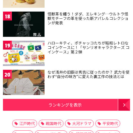
怪獣革を纏う！ダダ、エレキング…ウルトラ怪
18
獣モチーフの革を使った新アパレルコレクショ
ンが発表
ハローキティ、ポチャッコたちが昭和レトロな
19
コインケースに！「サンリオキャラクターズ コ
インケース」第２弾
なぜ浅井の旧臣は秀吉に従ったのか？ 武力を使
20
わず“自分の味方”に変えた裏工作の技法とは
ランキングを表示
江戸時代
戦国時代
大河ドラマ
平安時代