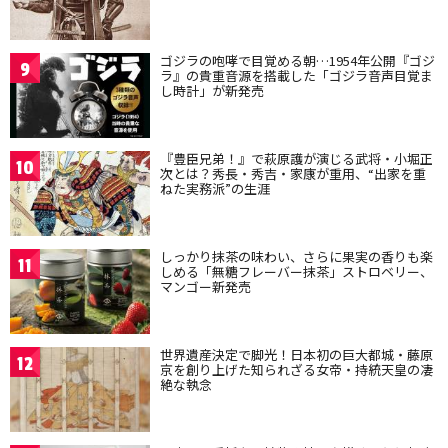
ゴジラの咆哮で目覚める朝…1954年公開『ゴジ
9
ラ』の貴重音源を搭載した「ゴジラ音声目覚ま
し時計」が新発売
『豊臣兄弟！』で萩原護が演じる武将・小堀正
10
次とは？秀長・秀吉・家康が重用、“出家を重
ねた実務派”の生涯
しっかり抹茶の味わい、さらに果実の香りも楽
11
しめる「無糖フレーバー抹茶」ストロベリー、
マンゴー新発売
世界遺産決定で脚光！日本初の巨大都城・藤原
12
京を創り上げた知られざる女帝・持統天皇の凄
絶な執念