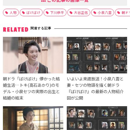
人物
ばけばけ
下川恭平
大谷正信
小泉八雲
朝ド
関連する記事
RELATED
朝ドラ「ばけばけ」儚かった結
いよいよ来週放送！小泉八雲と
婚生活…トキ(高石あかり)のモ
妻・セツの物語を描く朝ドラ
デル・小泉セツの実際の出生と
『ばけばけ』の最新の人物紹介
結婚の結末
図が公開