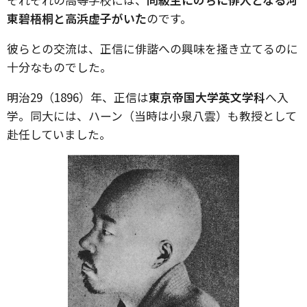
東碧梧桐と高浜虚子がいた
のです。
彼らとの交流は、正信に俳諧への興味を掻き立てるのに
十分なものでした。
明治29（1896）年、正信は
東京帝国大学英文学科
へ入
学。同大には、ハーン（当時は小泉八雲）も教授として
赴任していました。