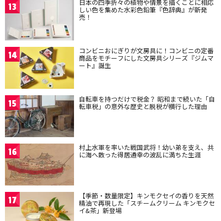
日本の四季折々の植物や情景を描くことに相応
13
しい色を集めた水彩色鉛筆『色辞典』が新発
売！
コンビニおにぎりが文房具に！コンビニの定番
14
商品をモチーフにした文房具シリーズ『ジムマ
ート』誕生
自転車を持つだけで税金？ 昭和まで続いた「自
15
転車税」の意外な歴史と脱税が横行した理由
村上水軍を率いた戦国武将！幼い弟を支え、共
16
に海へ散った得居通幸の波乱に満ちた生涯
【季節・数量限定】キンモクセイの香りを天然
17
精油で再現した「スチームクリーム キンモクセ
イ&茶」新登場