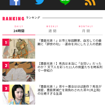
ランキング
RANKING
DAILY
WEEKLY
MONTHLY
24時間
週 間
月 間
『豊臣兄弟！』お市と柴田勝家、自刃しての最
1
期と「辞世の句」…運命を共にした２人の悲劇
【豊臣兄弟！】秀吉は本当に「女狂い」だった
2
のか？ 天下人を彩った11人の側室たちを時系列
で一挙紹介
『豊臣兄弟！』茶々＝悪女はほぼ創作？秀吉が
3
溺愛、豊臣家滅亡を背負わされた茶々(井上和)
の壮絶すぎる生涯