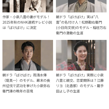
作家・小泉八雲の妻がモデル！
朝ドラ「ばけばけ」実は“八
2025年秋のNHK連続テレビ小説
雲”の名付け人！松野勘右衛門
は「ばけばけ」に決定
(小日向文世)のモデル・稲垣万右
衛門の激動の生涯
朝ドラ「ばけばけ」雨清水傳
朝ドラ「ばけばけ」実際に小泉
（堤真一）のモデル、幕末の長
八雲と親交、恋愛関係は？江藤
州征伐で武功を挙げた小泉弥右
リヨ（北香那）のモデル・籠手
衛門湊の晩年の苦境
田よし子の生涯