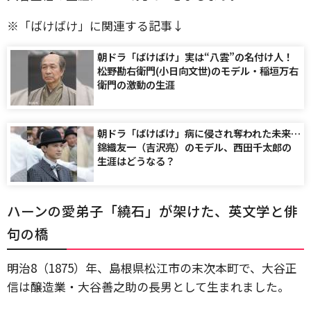
※「ばけばけ」に関連する記事↓
朝ドラ「ばけばけ」実は“八雲”の名付け人！
松野勘右衛門(小日向文世)のモデル・稲垣万右
衛門の激動の生涯
朝ドラ「ばけばけ」病に侵され奪われた未来…
錦織友一（吉沢亮）のモデル、西田千太郎の
生涯はどうなる？
ハーンの愛弟子「繞石」が架けた、英文学と俳
句の橋
明治8（1875）年、島根県松江市の末次本町で、大谷正
信は醸造業・大谷善之助の長男として生まれました。