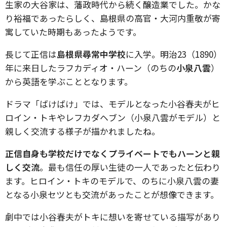
生家の大谷家は、藩政時代から続く醸造業でした。かな
り裕福であったらしく、島根県の高官・大河内重敬が寄
寓していた時期もあったようです。
長じて正信は
島根県尋常中学校
に入学。明治23（1890）
年に来日したラフカディオ・ハーン（のちの
小泉八雲
）
から英語を学ぶこととなります。
ドラマ「ばけばけ」では、モデルとなった小谷春夫がヒ
ロイン・トキやレフカダヘブン（小泉八雲がモデル）と
親しく交流する様子が描かれましたね。
正信自身も学校だけでなくプライベートでもハーンと親
しく交流
。最も信任の厚い生徒の一人であったと伝わり
ます。ヒロイン・トキのモデルで、のちに小泉八雲の妻
となる小泉セツとも交流があったことが想像できます。
劇中では小谷春夫がトキに想いを寄せている描写があり