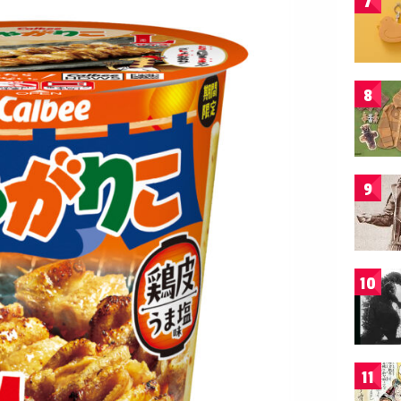
7
8
9
10
11