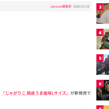
Japaaan編集部
2025/11/18
3
4
5
6
、
『じゃがりこ 鶏皮うま塩味Lサイズ』
が新発売で