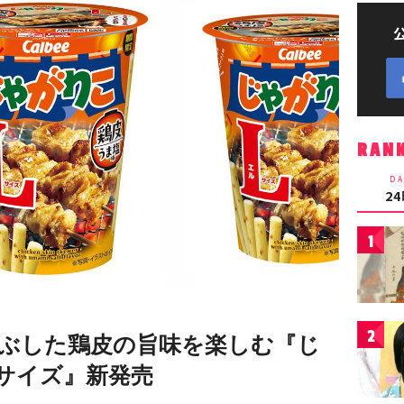
RAN
DA
2
1
2
ぶした鶏皮の旨味を楽しむ『じ
Lサイズ』新発売