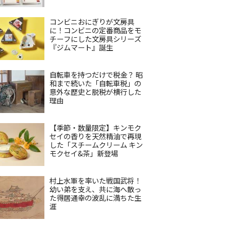
コンビニおにぎりが文房具
に！コンビニの定番商品をモ
チーフにした文房具シリーズ
『ジムマート』誕生
自転車を持つだけで税金？ 昭
和まで続いた「自転車税」の
意外な歴史と脱税が横行した
理由
【季節・数量限定】キンモク
セイの香りを天然精油で再現
した「スチームクリーム キン
モクセイ&茶」新登場
村上水軍を率いた戦国武将！
幼い弟を支え、共に海へ散っ
た得居通幸の波乱に満ちた生
涯