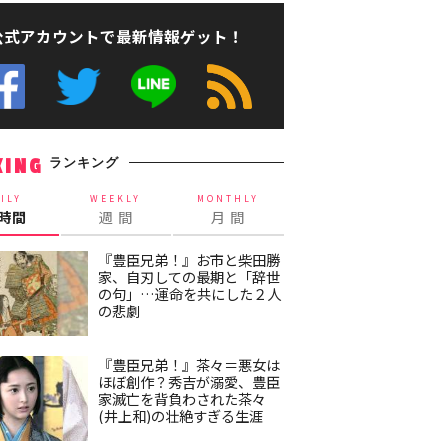
公式アカウントで最新情報ゲット！
ランキング
KING
ILY
WEEKLY
MONTHLY
4時間
週 間
月 間
『豊臣兄弟！』お市と柴田勝
家、自刃しての最期と「辞世
の句」…運命を共にした２人
の悲劇
『豊臣兄弟！』茶々＝悪女は
ほぼ創作？秀吉が溺愛、豊臣
家滅亡を背負わされた茶々
(井上和)の壮絶すぎる生涯