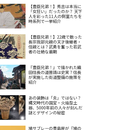
【豊臣兄弟！】秀吉は本当に
「女狂い」だったのか？ 天下
人を彩った11人の側室たちを
時系列で一挙紹介
【豊臣兄弟！】22歳で散った
長宗我部元親の天才後継者・
信親とは？武勇を奮った若武
者の壮絶な最期
『豊臣兄弟！』で描かれた織
田信長の道普請は史実？信長
が実施した街道整備の施策を
紹介
あの装飾は「炎」ではない？
縄文時代の国宝・火焔型土
器、5000年前の人々が刻んだ
謎とデザインの秘密
鳩サブレーの豊島屋が『鳩の