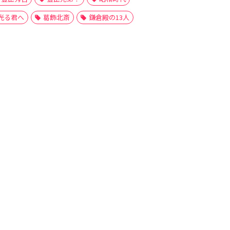
光る君へ
葛飾北斎
鎌倉殿の13人