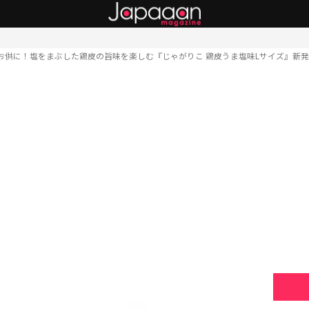
お供に！塩をまぶした鶏皮の旨味を楽しむ『じゃがりこ 鶏皮うま塩味Lサイズ』新