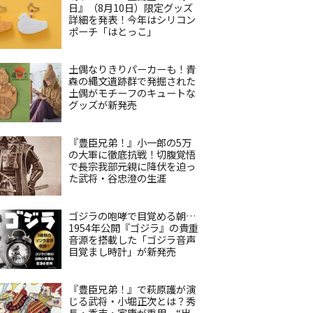
日』（8月10日）限定グッズ
詳細を発表！今年はシリコン
ポーチ「はとっこ」
土偶なりきりパーカーも！青
森の縄文遺跡群で発掘された
土偶がモチーフのキュートな
グッズが新発売
『豊臣兄弟！』小一郎の5万
の大軍に徹底抗戦！切腹覚悟
で長宗我部元親に降伏を迫っ
た武将・谷忠澄の生涯
ゴジラの咆哮で目覚める朝…
1954年公開『ゴジラ』の貴重
音源を搭載した「ゴジラ音声
目覚まし時計」が新発売
『豊臣兄弟！』で萩原護が演
じる武将・小堀正次とは？秀
長・秀吉・家康が重用、“出