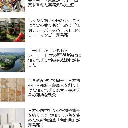
家を重ねた実務派”の生涯
しっかり抹茶の味わい、さら
に果実の香りも楽しめる「無
糖フレーバー抹茶」ストロベ
リー、マンゴー新発売
「一口」が「いもあら
い」！？ 日本の難読地名には
知られざる“名前の法則”があ
った
世界遺産決定で脚光！日本初
の巨大都城・藤原京を創り上
げた知られざる女帝・持統天
皇の凄絶な執念
日本の四季折々の植物や情景
を描くことに相応しい色を集
めた水彩色鉛筆『色辞典』が
新発売！