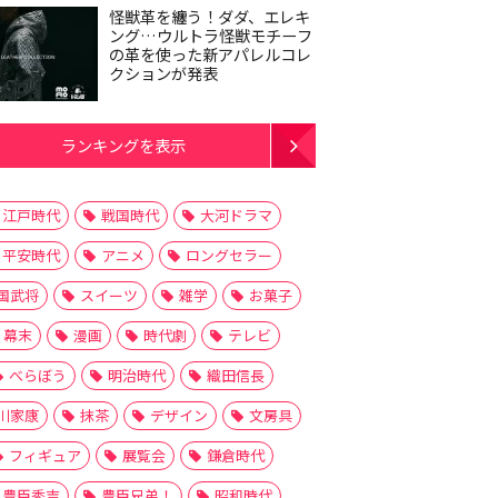
怪獣革を纏う！ダダ、エレキ
ング…ウルトラ怪獣モチーフ
の革を使った新アパレルコレ
クションが発表
ランキングを表示
江戸時代
戦国時代
大河ドラマ
平安時代
アニメ
ロングセラー
国武将
スイーツ
雑学
お菓子
幕末
漫画
時代劇
テレビ
べらぼう
明治時代
織田信長
川家康
抹茶
デザイン
文房具
フィギュア
展覧会
鎌倉時代
豊臣秀吉
豊臣兄弟！
昭和時代