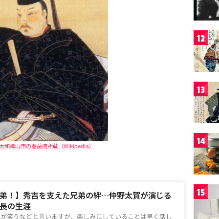
12
13
14
和郡山市の春岳院所蔵（Wikipedia）
15
弟！】秀吉を支えた兄弟の絆…仲野太賀が演じる
長の生涯
鬼が笑うなどと言いますが、楽しみにしていることは早く話し