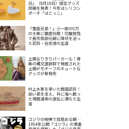
日』（8月10日）限定グッズ
詳細を発表！今年はシリコン
ポーチ「はとっこ」
『豊臣兄弟！』小一郎の5万
の大軍に徹底抗戦！切腹覚悟
で長宗我部元親に降伏を迫っ
た武将・谷忠澄の生涯
土偶なりきりパーカーも！青
森の縄文遺跡群で発掘された
土偶がモチーフのキュートな
グッズが新発売
村上水軍を率いた戦国武将！
幼い弟を支え、共に海へ散っ
た得居通幸の波乱に満ちた生
涯
ゴジラの咆哮で目覚める朝…
1954年公開『ゴジラ』の貴重
音源を搭載した「ゴジラ音声