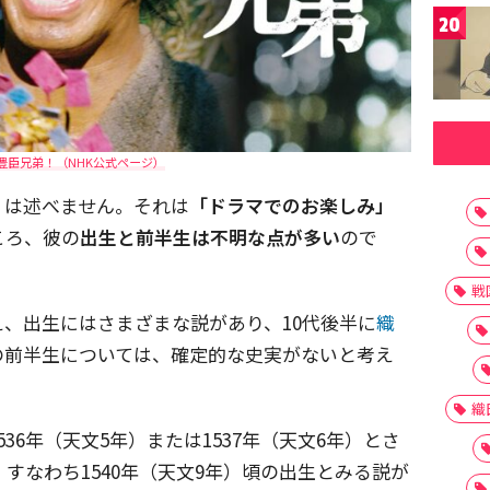
20
豊臣兄弟！（NHK公式ページ）
くは述べません。それは
「ドラマでのお楽しみ」
ころ、彼の
出生と前半生は不明な点が多い
ので
戦
、出生にはさまざまな説があり、10代後半に
織
の前半生については、確定的な史実がないと考え
織
36年（天文5年）または1537年（天文6年）とさ
すなわち1540年（天文9年）頃の出生とみる説が