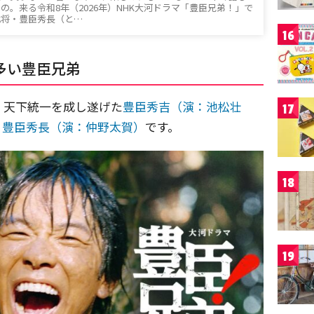
の。来る令和8年（2026年）NHK大河ドラマ「豊臣兄弟！」で
武将・豊臣秀長（と…
16
多い豊臣兄弟
、天下統一を成し遂げた
豊臣秀吉（演：池松壮
17
・
豊臣秀長（演：仲野太賀）
です。
18
19