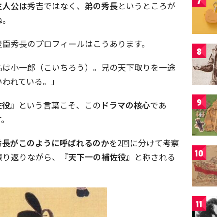
7
主人公は
秀吉ではなく、
弟の秀長
というところが
ね。
豊臣秀長のプロフィールはこうあります。
8
名は小一郎（こいちろう）。兄の天下取りを一途
いわれている。」
9
佐役』
という言葉こそ、この
ドラマの核心
であ
す。
秀長がこのように呼ばれるのか
を2回に分けて考察
10
振り返りながら、
『天下一の補佐役』
と称される
11