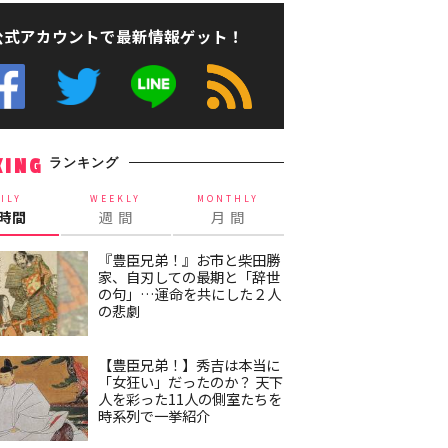
公式アカウントで最新情報ゲット！
ランキング
KING
ILY
WEEKLY
MONTHLY
4時間
週 間
月 間
『豊臣兄弟！』お市と柴田勝
家、自刃しての最期と「辞世
の句」…運命を共にした２人
の悲劇
【豊臣兄弟！】秀吉は本当に
「女狂い」だったのか？ 天下
人を彩った11人の側室たちを
時系列で一挙紹介