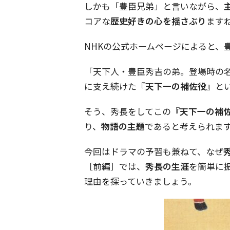
しかも「豊臣兄弟」と言いながら、
コアな
歴史好きの心を揺さぶり
ます
NHKの公式ホームページによると、
「天下人・豊臣秀吉の弟。登場時の
に支え続けた
『天下一の補佐役』
と
そう、秀長をしてこの
『天下一の補
り、
物語の主題
であると考えられま
今回はドラマの予習も兼ねて、なぜ
［前編］では、
秀長の生涯
を簡単に
理由を探っていきましょう。