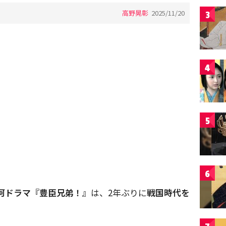
高野晃彰
2025/11/20
3
4
5
6
大河ドラマ『豊臣兄弟！』
は、2年ぶりに
戦国時代を