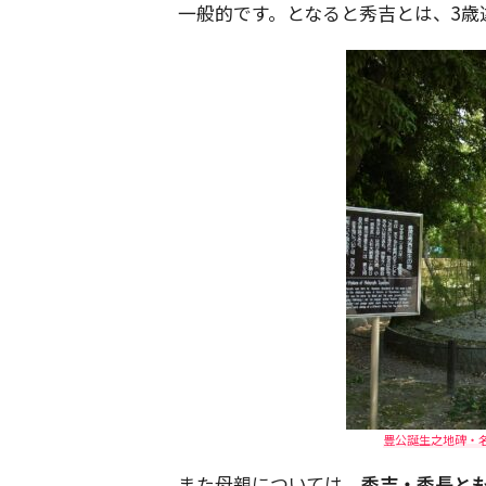
一般的です。となると秀吉とは、3歳
豊公誕生之地碑・名古
また母親については、
秀吉・秀長と