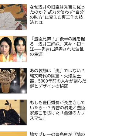
なぜ浅井の旧臣は秀吉に従っ
たのか？ 武力を使わず“自分
の味方”に変えた裏工作の技
法とは
『豊臣兄弟！』後半の鍵を握
る「浅井三姉妹」茶々・初・
江——秀吉に翻弄された波乱
の生涯
あの装飾は「炎」ではない？
縄文時代の国宝・火焔型土
器、5000年前の人々が刻んだ
謎とデザインの秘密
もしも豊臣秀長が長生きして
いたら…？秀吉の暴走と豊臣
家滅亡を防げた「最強のカリ
スマ性」
鳩サブレーの豊島屋が『鳩の