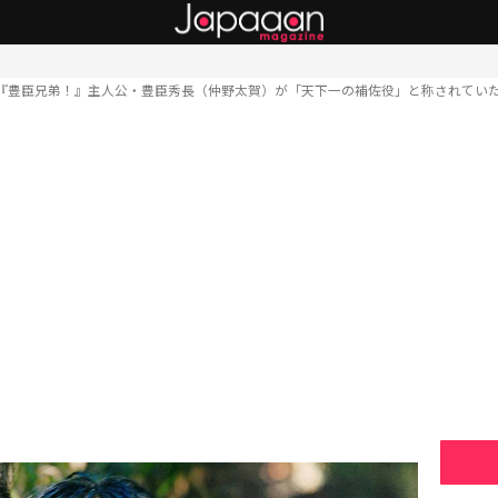
『豊臣兄弟！』主人公・豊臣秀長（仲野太賀）が「天下一の補佐役」と称されてい