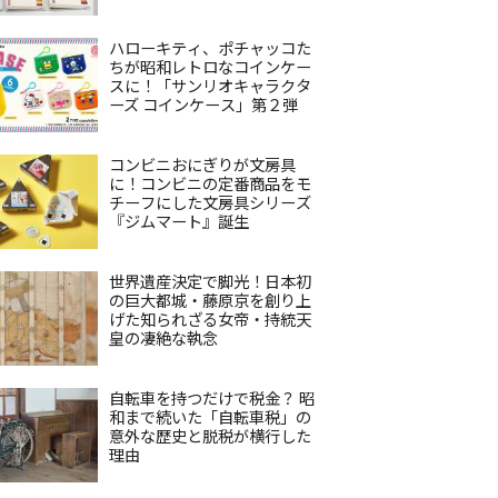
ハローキティ、ポチャッコた
ちが昭和レトロなコインケー
スに！「サンリオキャラクタ
ーズ コインケース」第２弾
コンビニおにぎりが文房具
に！コンビニの定番商品をモ
チーフにした文房具シリーズ
『ジムマート』誕生
世界遺産決定で脚光！日本初
の巨大都城・藤原京を創り上
げた知られざる女帝・持統天
皇の凄絶な執念
自転車を持つだけで税金？ 昭
和まで続いた「自転車税」の
意外な歴史と脱税が横行した
理由