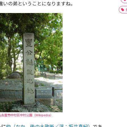
違いの弟ということになりますね。
屋市中村区中村公園（Wikipedia）
もに
仲（なか、後の大政所／演：坂井真紀）
であ