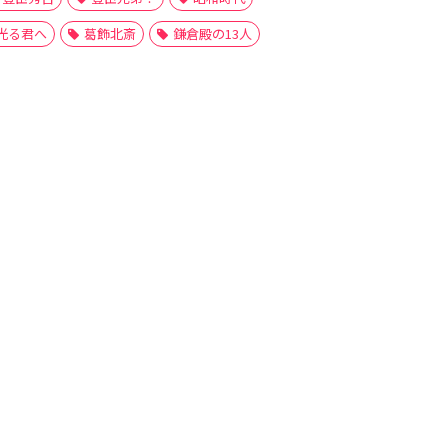
光る君へ
葛飾北斎
鎌倉殿の13人