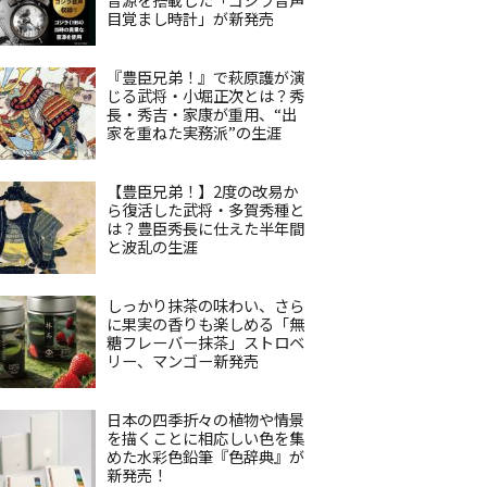
目覚まし時計」が新発売
『豊臣兄弟！』で萩原護が演
じる武将・小堀正次とは？秀
長・秀吉・家康が重用、“出
家を重ねた実務派”の生涯
【豊臣兄弟！】2度の改易か
ら復活した武将・多賀秀種と
は？豊臣秀長に仕えた半年間
と波乱の生涯
しっかり抹茶の味わい、さら
に果実の香りも楽しめる「無
糖フレーバー抹茶」ストロベ
リー、マンゴー新発売
日本の四季折々の植物や情景
を描くことに相応しい色を集
めた水彩色鉛筆『色辞典』が
新発売！