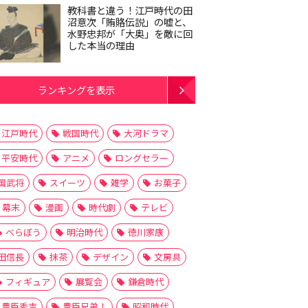
教科書と違う！江戸時代の田
沼意次「賄賂伝説」の嘘と、
水野忠邦が「大奥」を敵に回
した本当の理由
ランキングを表示
江戸時代
戦国時代
大河ドラマ
平安時代
アニメ
ロングセラー
国武将
スイーツ
雑学
お菓子
幕末
漫画
時代劇
テレビ
べらぼう
明治時代
徳川家康
田信長
抹茶
デザイン
文房具
フィギュア
展覧会
鎌倉時代
豊臣秀吉
豊臣兄弟！
昭和時代