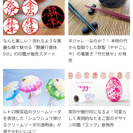
なんと美しい！流れるような美
ダジャレ…なのか？！ 本物の竹
麗な線で魅せる「艶麗行書体
から型取りした鉄製（ややこし
SUI」の印鑑が販売スタート
や）の箸置き「竹だ鉄や」が発
売
レトロ喫茶店のクリームソーダ
実印や銀行印になるよ！可愛ら
を表現した「シュワシュワ弾け
しく実用的なたまご型のデザイ
るクリームソーダの透明傘」が
ン印鑑『エッグ』新発売
爽やかわいいよ♡