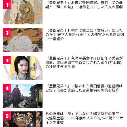
『豊臣兄弟！』お市と柴田勝家、自刃しての最
1
期と「辞世の句」…運命を共にした２人の悲劇
【豊臣兄弟！】秀吉は本当に「女狂い」だった
2
のか？ 天下人を彩った11人の側室たちを時系列
で一挙紹介
『豊臣兄弟！』茶々＝悪女はほぼ創作？秀吉が
3
溺愛、豊臣家滅亡を背負わされた茶々(井上和)
の壮絶すぎる生涯
『豊臣兄弟！』で描かれた織田信長の道普請は
4
史実？信長が実施した街道整備の施策を紹介
あの装飾は「炎」ではない？縄文時代の国宝・
5
火焔型土器、5000年前の人々が刻んだ謎とデザ
インの秘密