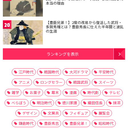
本当の理由
【豊臣兄弟！】2度の改易から復活した武将・
20
多賀秀種とは？豊臣秀長に仕えた半年間と波乱
の生涯
ランキングを表示
江戸時代
戦国時代
大河ドラマ
平安時代
アニメ
ロングセラー
戦国武将
スイーツ
雑学
お菓子
幕末
漫画
時代劇
テレビ
べらぼう
明治時代
徳川家康
織田信長
抹茶
デザイン
文房具
フィギュア
展覧会
鎌倉時代
豊臣秀吉
豊臣兄弟！
昭和時代