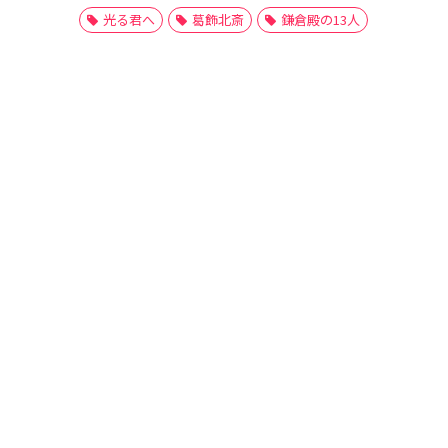
光る君へ
葛飾北斎
鎌倉殿の13人