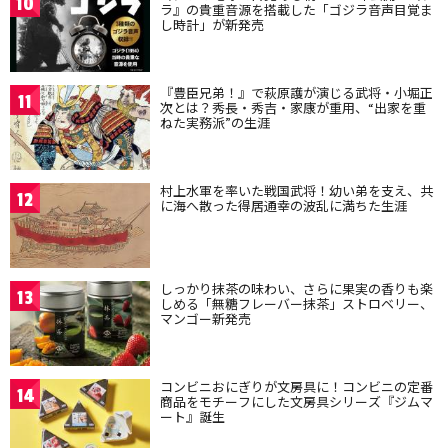
10
ラ』の貴重音源を搭載した「ゴジラ音声目覚ま
し時計」が新発売
『豊臣兄弟！』で萩原護が演じる武将・小堀正
11
次とは？秀長・秀吉・家康が重用、“出家を重
ねた実務派”の生涯
村上水軍を率いた戦国武将！幼い弟を支え、共
12
に海へ散った得居通幸の波乱に満ちた生涯
しっかり抹茶の味わい、さらに果実の香りも楽
13
しめる「無糖フレーバー抹茶」ストロベリー、
マンゴー新発売
コンビニおにぎりが文房具に！コンビニの定番
14
商品をモチーフにした文房具シリーズ『ジムマ
ート』誕生