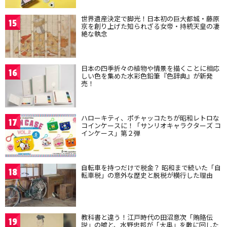
世界遺産決定で脚光！日本初の巨大都城・藤原
15
京を創り上げた知られざる女帝・持統天皇の凄
絶な執念
日本の四季折々の植物や情景を描くことに相応
16
しい色を集めた水彩色鉛筆『色辞典』が新発
売！
ハローキティ、ポチャッコたちが昭和レトロな
17
コインケースに！「サンリオキャラクターズ コ
インケース」第２弾
自転車を持つだけで税金？ 昭和まで続いた「自
18
転車税」の意外な歴史と脱税が横行した理由
教科書と違う！江戸時代の田沼意次「賄賂伝
19
説」の嘘と、水野忠邦が「大奥」を敵に回した