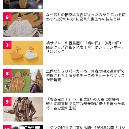
なぜ浅井の旧臣は秀吉に従ったのか？ 武力を使
6
わず“自分の味方”に変えた裏工作の技法とは
鳩サブレーの豊島屋が『鳩の日』（8月10日）
7
限定グッズ詳細を発表！今年はシリコンポーチ
「はとっこ」
土偶なりきりパーカーも！青森の縄文遺跡群で
8
発掘された土偶がモチーフのキュートなグッズ
が新発売
『豊臣兄弟！』小一郎の5万の大軍に徹底抗
9
戦！切腹覚悟で長宗我部元親に降伏を迫った武
将・谷忠澄の生涯
ゴジラの咆哮で目覚める朝…1954年公開『ゴジ