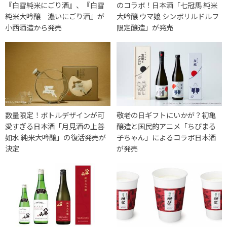
『白雪純米にごり酒』、『白雪
のコラボ！日本酒「七冠馬 純米
純米大吟醸 濃いにごり酒』が
大吟醸 ウマ娘 シンボリルドルフ
小西酒造から発売
限定醸造」が発売
数量限定！ボトルデザインが可
敬老の日ギフトにいかが？初亀
愛すぎる日本酒「月見酒の上善
醸造と国民的アニメ「ちびまる
如水 純米大吟醸」の復活発売が
子ちゃん」によるコラボ日本酒
決定
が発売