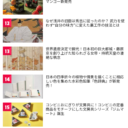
マンゴー新発売
なぜ浅井の旧臣は秀吉に従ったのか？ 武力を使
12
わず“自分の味方”に変えた裏工作の技法とは
世界遺産決定で脚光！日本初の巨大都城・藤原
13
京を創り上げた知られざる女帝・持統天皇の凄
絶な執念
日本の四季折々の植物や情景を描くことに相応
14
しい色を集めた水彩色鉛筆『色辞典』が新発
売！
コンビニおにぎりが文房具に！コンビニの定番
15
商品をモチーフにした文房具シリーズ『ジムマ
ート』誕生