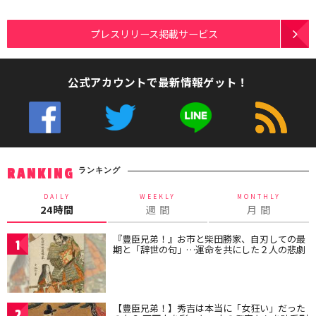
プレスリリース掲載サービス
公式アカウントで最新情報ゲット！
ランキング
RANKING
DAILY
WEEKLY
MONTHLY
24時間
週 間
月 間
『豊臣兄弟！』お市と柴田勝家、自刃しての最
1
期と「辞世の句」…運命を共にした２人の悲劇
【豊臣兄弟！】秀吉は本当に「女狂い」だった
2