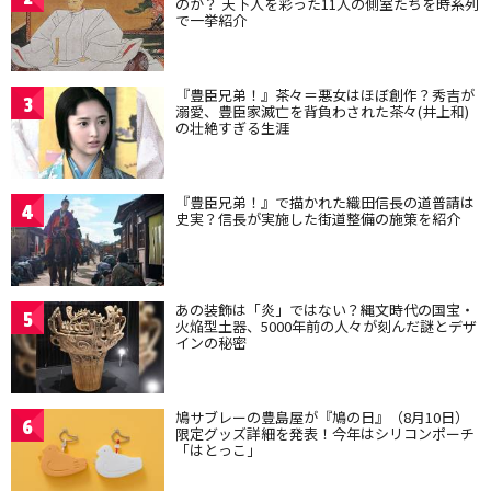
のか？ 天下人を彩った11人の側室たちを時系列
で一挙紹介
『豊臣兄弟！』茶々＝悪女はほぼ創作？秀吉が
3
溺愛、豊臣家滅亡を背負わされた茶々(井上和)
の壮絶すぎる生涯
『豊臣兄弟！』で描かれた織田信長の道普請は
4
史実？信長が実施した街道整備の施策を紹介
あの装飾は「炎」ではない？縄文時代の国宝・
5
火焔型土器、5000年前の人々が刻んだ謎とデザ
インの秘密
鳩サブレーの豊島屋が『鳩の日』（8月10日）
6
限定グッズ詳細を発表！今年はシリコンポーチ
「はとっこ」