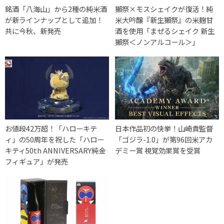
銘酒「八海山」から2種の純米酒
獺祭×モスシェイクが復活！純
が新ラインナップとして追加！
米大吟醸『新生獺祭』の米麹甘
共に今秋、新発売
酒を使用「まぜるシェイク 新生
獺祭＜ノンアルコール＞」
お値段42万超！「ハローキテ
日本作品初の快挙！山崎貴監督
ィ」の50周年を祝した「ハロー
「ゴジラ-1.0」が第96回米アカ
キティ50th ANNIVERSARY純金
デミー賞 視覚効果賞を受賞
フィギュア」が発売