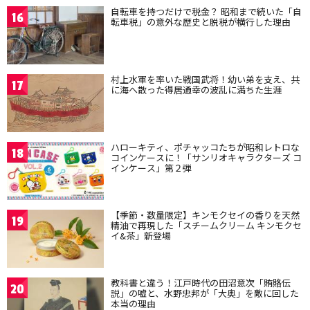
自転車を持つだけで税金？ 昭和まで続いた「自
16
転車税」の意外な歴史と脱税が横行した理由
村上水軍を率いた戦国武将！幼い弟を支え、共
17
に海へ散った得居通幸の波乱に満ちた生涯
ハローキティ、ポチャッコたちが昭和レトロな
18
コインケースに！「サンリオキャラクターズ コ
インケース」第２弾
【季節・数量限定】キンモクセイの香りを天然
19
精油で再現した「スチームクリーム キンモクセ
イ&茶」新登場
教科書と違う！江戸時代の田沼意次「賄賂伝
20
説」の嘘と、水野忠邦が「大奥」を敵に回した
本当の理由