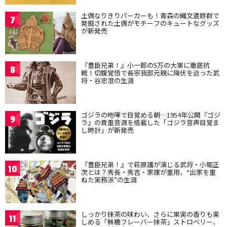
土偶なりきりパーカーも！青森の縄文遺跡群で
7
発掘された土偶がモチーフのキュートなグッズ
が新発売
『豊臣兄弟！』小一郎の5万の大軍に徹底抗
8
戦！切腹覚悟で長宗我部元親に降伏を迫った武
将・谷忠澄の生涯
ゴジラの咆哮で目覚める朝…1954年公開『ゴジ
9
ラ』の貴重音源を搭載した「ゴジラ音声目覚ま
し時計」が新発売
『豊臣兄弟！』で萩原護が演じる武将・小堀正
10
次とは？秀長・秀吉・家康が重用、“出家を重
ねた実務派”の生涯
しっかり抹茶の味わい、さらに果実の香りも楽
11
しめる「無糖フレーバー抹茶」ストロベリー、