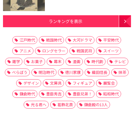
ランキングを表示
江戸時代
戦国時代
大河ドラマ
平安時代
アニメ
ロングセラー
戦国武将
スイーツ
雑学
お菓子
幕末
漫画
時代劇
テレビ
べらぼう
明治時代
徳川家康
織田信長
抹茶
デザイン
文房具
フィギュア
展覧会
鎌倉時代
豊臣秀吉
豊臣兄弟！
昭和時代
光る君へ
葛飾北斎
鎌倉殿の13人