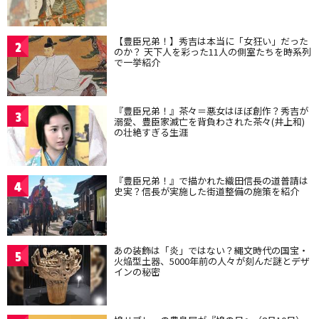
【豊臣兄弟！】秀吉は本当に「女狂い」だった
2
のか？ 天下人を彩った11人の側室たちを時系列
で一挙紹介
『豊臣兄弟！』茶々＝悪女はほぼ創作？秀吉が
3
溺愛、豊臣家滅亡を背負わされた茶々(井上和)
の壮絶すぎる生涯
『豊臣兄弟！』で描かれた織田信長の道普請は
4
史実？信長が実施した街道整備の施策を紹介
あの装飾は「炎」ではない？縄文時代の国宝・
5
火焔型土器、5000年前の人々が刻んだ謎とデザ
インの秘密