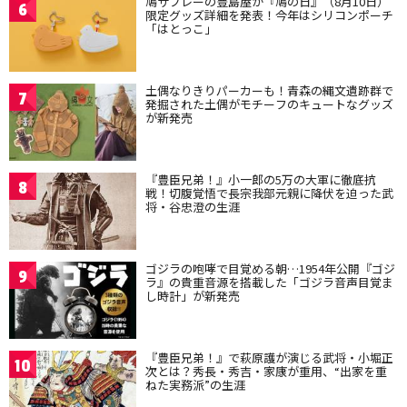
鳩サブレーの豊島屋が『鳩の日』（8月10日）
6
限定グッズ詳細を発表！今年はシリコンポーチ
「はとっこ」
土偶なりきりパーカーも！青森の縄文遺跡群で
7
発掘された土偶がモチーフのキュートなグッズ
が新発売
『豊臣兄弟！』小一郎の5万の大軍に徹底抗
8
戦！切腹覚悟で長宗我部元親に降伏を迫った武
将・谷忠澄の生涯
ゴジラの咆哮で目覚める朝…1954年公開『ゴジ
9
ラ』の貴重音源を搭載した「ゴジラ音声目覚ま
し時計」が新発売
『豊臣兄弟！』で萩原護が演じる武将・小堀正
10
次とは？秀長・秀吉・家康が重用、“出家を重
ねた実務派”の生涯