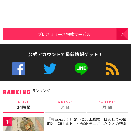
プレスリリース掲載サービス
公式アカウントで最新情報ゲット！
ランキング
RANKING
DAILY
WEEKLY
MONTHLY
24時間
週 間
月 間
『豊臣兄弟！』お市と柴田勝家、自刃しての最
1
期と「辞世の句」…運命を共にした２人の悲劇