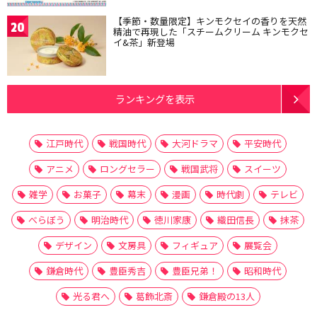
【季節・数量限定】キンモクセイの香りを天然
20
精油で再現した「スチームクリーム キンモクセ
イ&茶」新登場
ランキングを表示
江戸時代
戦国時代
大河ドラマ
平安時代
アニメ
ロングセラー
戦国武将
スイーツ
雑学
お菓子
幕末
漫画
時代劇
テレビ
べらぼう
明治時代
徳川家康
織田信長
抹茶
デザイン
文房具
フィギュア
展覧会
鎌倉時代
豊臣秀吉
豊臣兄弟！
昭和時代
光る君へ
葛飾北斎
鎌倉殿の13人