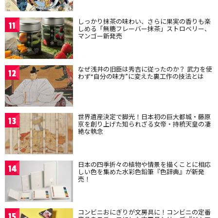
しっかり抹茶の味わい、さらに果実の香りも楽
11
しめる「無糖フレーバー抹茶」ストロベリー、
マンゴー新発売
なぜ浅井の旧臣は秀吉に従ったのか？ 武力を使
12
わず“自分の味方”に変えた裏工作の技法とは
世界遺産決定で脚光！日本初の巨大都城・藤原
13
京を創り上げた知られざる女帝・持統天皇の凄
絶な執念
日本の四季折々の植物や情景を描くことに相応
14
しい色を集めた水彩色鉛筆『色辞典』が新発
売！
コンビニおにぎりが文房具に！コンビニの定番
15