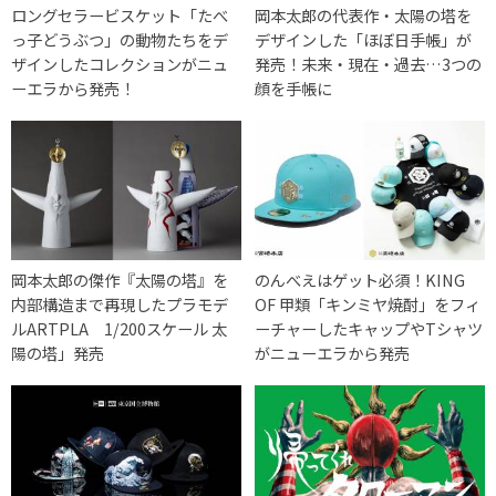
ロングセラービスケット「たべ
岡本太郎の代表作・太陽の塔を
っ子どうぶつ」の動物たちをデ
デザインした「ほぼ日手帳」が
ザインしたコレクションがニュ
発売！未来・現在・過去…3つの
ーエラから発売！
顔を手帳に
岡本太郎の傑作『太陽の塔』を
のんべえはゲット必須！KING
内部構造まで再現したプラモデ
OF 甲類「キンミヤ焼酎」をフィ
ルARTPLA 1/200スケール 太
ーチャーしたキャップやTシャツ
陽の塔」発売
がニューエラから発売