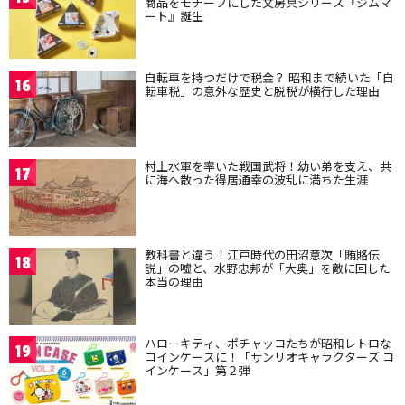
商品をモチーフにした文房具シリーズ『ジムマ
ート』誕生
自転車を持つだけで税金？ 昭和まで続いた「自
16
転車税」の意外な歴史と脱税が横行した理由
村上水軍を率いた戦国武将！幼い弟を支え、共
17
に海へ散った得居通幸の波乱に満ちた生涯
教科書と違う！江戸時代の田沼意次「賄賂伝
18
説」の嘘と、水野忠邦が「大奥」を敵に回した
本当の理由
ハローキティ、ポチャッコたちが昭和レトロな
19
コインケースに！「サンリオキャラクターズ コ
インケース」第２弾