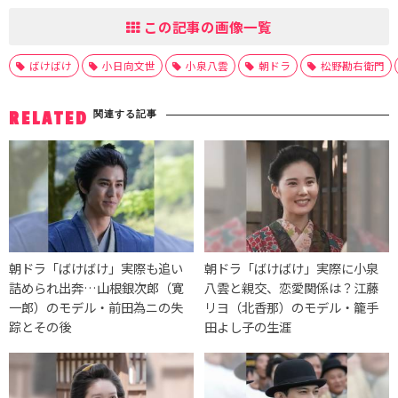
この記事の画像一覧
ばけばけ
小日向文世
小泉八雲
朝ドラ
松野勘右衛門
関連する記事
RELATED
朝ドラ「ばけばけ」実際も追い
朝ドラ「ばけばけ」実際に小泉
詰められ出奔…山根銀次郎（寛
八雲と親交、恋愛関係は？江藤
一郎）のモデル・前田為ニの失
リヨ（北香那）のモデル・籠手
踪とその後
田よし子の生涯