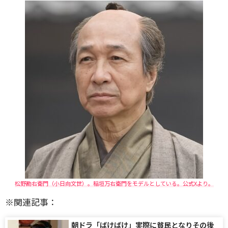
松野勘右衛門（小日向文世）。稲垣万右衛門をモデルとしている。公式Xより。
※関連記事：
朝ドラ「ばけばけ」実際に貧民となりその後