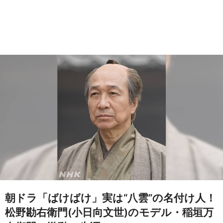
朝ドラ「ばけばけ」実は“八雲”の名付け人！
松野勘右衛門(小日向文世)のモデル・稲垣万