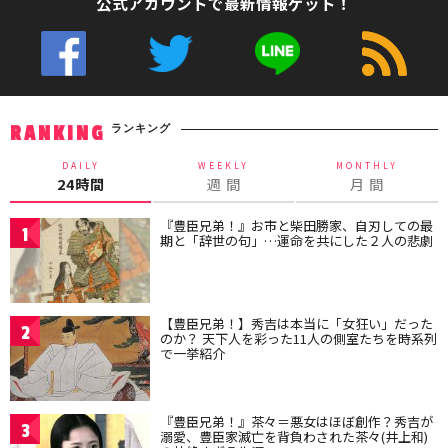
公式アカウントで最新情報ゲット！
ランキング
RANKING
DAILY
WEEKLY
MONTHLY
24時間
週 間
月 間
『豊臣兄弟！』お市と柴田勝家、自刃しての最
1
期と「辞世の句」…運命を共にした２人の悲劇
【豊臣兄弟！】秀吉は本当に「女狂い」だった
2
のか？ 天下人を彩った11人の側室たちを時系列
で一挙紹介
『豊臣兄弟！』茶々＝悪女はほぼ創作？秀吉が
3
溺愛、豊臣家滅亡を背負わされた茶々(井上和)