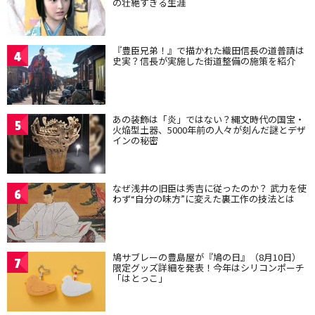
の壮絶すぎる生涯
『豊臣兄弟！』で描かれた織田信長の道普請は
4
史実？信長が実施した街道整備の施策を紹介
あの装飾は「炎」ではない？縄文時代の国宝・
5
火焔型土器、5000年前の人々が刻んだ謎とデザ
インの秘密
なぜ浅井の旧臣は秀吉に従ったのか？ 武力を使
6
わず“自分の味方”に変えた裏工作の技法とは
鳩サブレーの豊島屋が『鳩の日』（8月10日）
7
限定グッズ詳細を発表！今年はシリコンポーチ
「はとっこ」