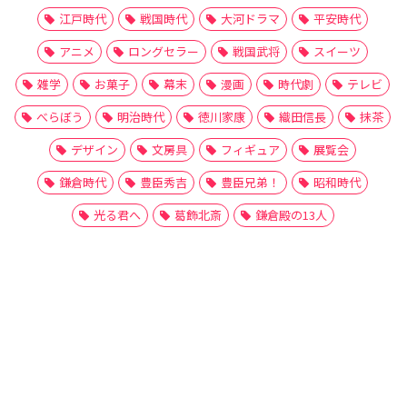
江戸時代
戦国時代
大河ドラマ
平安時代
アニメ
ロングセラー
戦国武将
スイーツ
雑学
お菓子
幕末
漫画
時代劇
テレビ
べらぼう
明治時代
徳川家康
織田信長
抹茶
デザイン
文房具
フィギュア
展覧会
鎌倉時代
豊臣秀吉
豊臣兄弟！
昭和時代
光る君へ
葛飾北斎
鎌倉殿の13人