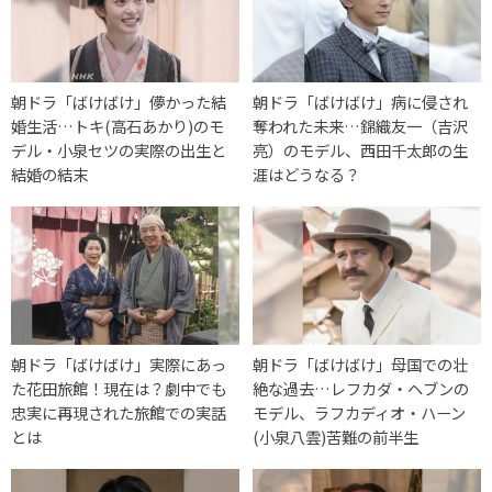
朝ドラ「ばけばけ」儚かった結
朝ドラ「ばけばけ」病に侵され
婚生活…トキ(高石あかり)のモ
奪われた未来…錦織友一（吉沢
デル・小泉セツの実際の出生と
亮）のモデル、西田千太郎の生
結婚の結末
涯はどうなる？
朝ドラ「ばけばけ」実際にあっ
朝ドラ「ばけばけ」母国での壮
た花田旅館！現在は？劇中でも
絶な過去…レフカダ・ヘブンの
忠実に再現された旅館での実話
モデル、ラフカディオ・ハーン
とは
(小泉八雲)苦難の前半生