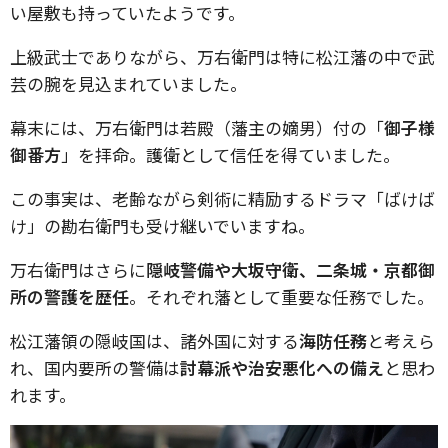
い屋敷も持っていたようです。
上級武士でありながら、万右衛門は特に松江藩の中で武
芸の腕を見込まれていました。
幕末には、万右衛門は若殿（藩主の嫡男）付の「
御子様
御番方
」を拝命。護衛として信任を得ていました。
この事実は、老齢ながら剣術に精励するドラマ「ばけば
け」の勘右衛門も受け継いでいますね。
万右衛門はさらに
隠岐警備や大坂守衛、二条城・京都御
所の警護を歴任
。それぞれ藩として重要な任務でした。
松江藩領の隠岐国は、諸外国に対する
海防任務
と考えら
れ、国内要所の警備は
討幕派や治安悪化への備え
と思わ
れます。