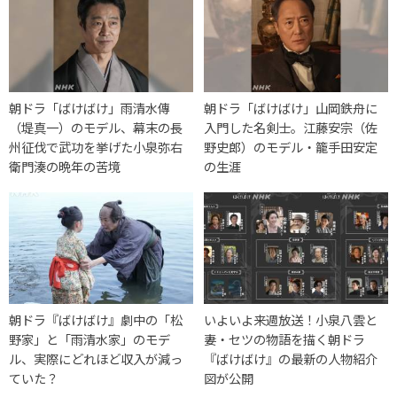
朝ドラ「ばけばけ」雨清水傳
朝ドラ「ばけばけ」山岡鉄舟に
（堤真一）のモデル、幕末の長
入門した名剣士。江藤安宗（佐
州征伐で武功を挙げた小泉弥右
野史郎）のモデル・籠手田安定
衛門湊の晩年の苦境
の生涯
朝ドラ『ばけばけ』劇中の「松
いよいよ来週放送！小泉八雲と
野家」と「雨清水家」のモデ
妻・セツの物語を描く朝ドラ
ル、実際にどれほど収入が減っ
『ばけばけ』の最新の人物紹介
ていた？
図が公開