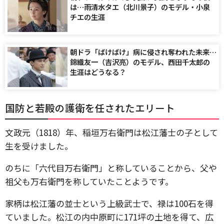
は…雨清水タエ（北川景子）のモデル・小泉
チエの生涯
朝ドラ「ばけばけ」病に侵され奪われた未来…
錦織友一（吉沢亮）のモデル、西田千太郎の
生涯はどうなる？
国防と若殿の護衛を任されたエリート
文政元（1818）年、稲垣万右衛門は松江藩士の子として
生を受けました。
のちに「六代目万右衛門」と称していることから、父や
祖父も万右衛門を称していたことようです。
家柄は松江藩の並士という上級武士で、禄は100石を得
ていました。松江の内中原町に171坪の土地を得て、広