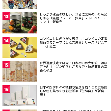
しっかり抹茶の味わい、さらに果実の香りも楽
13
しめる「無糖フレーバー抹茶」ストロベリー、
マンゴー新発売
コンビニおにぎりが文房具に！コンビニの定番
14
商品をモチーフにした文房具シリーズ『ジムマ
ート』誕生
世界遺産決定で脚光！日本初の巨大都城・藤原
15
京を創り上げた知られざる女帝・持統天皇の凄
絶な執念
日本の四季折々の植物や情景を描くことに相応
16
しい色を集めた水彩色鉛筆『色辞典』が新発
売！