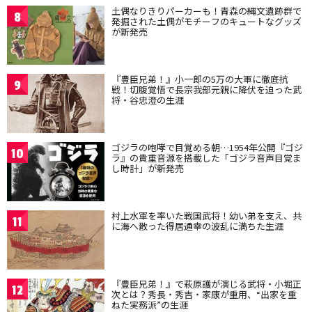
土偶なりきりパーカーも！青森の縄文遺跡群で
8
発掘された土偶がモチーフのキュートなグッズ
が新発売
『豊臣兄弟！』小一郎の5万の大軍に徹底抗
9
戦！切腹覚悟で長宗我部元親に降伏を迫った武
将・谷忠澄の生涯
ゴジラの咆哮で目覚める朝…1954年公開『ゴジ
10
ラ』の貴重音源を搭載した「ゴジラ音声目覚ま
し時計」が新発売
村上水軍を率いた戦国武将！幼い弟を支え、共
11
に海へ散った得居通幸の波乱に満ちた生涯
『豊臣兄弟！』で萩原護が演じる武将・小堀正
12
次とは？秀長・秀吉・家康が重用、“出家を重
ねた実務派”の生涯