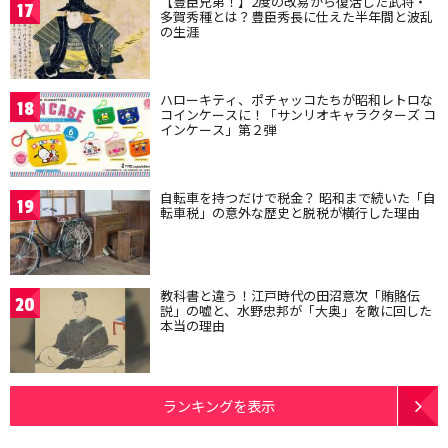
【豊臣兄弟！】2度の改易から復活した武将・
17
多賀秀種とは？豊臣秀長に仕えた半年間と波乱
の生涯
ハローキティ、ポチャッコたちが昭和レトロな
18
コインケースに！「サンリオキャラクターズ コ
インケース」第２弾
自転車を持つだけで税金？ 昭和まで続いた「自
19
転車税」の意外な歴史と脱税が横行した理由
教科書と違う！江戸時代の田沼意次「賄賂伝
20
説」の嘘と、水野忠邦が「大奥」を敵に回した
本当の理由
ランキングを表示