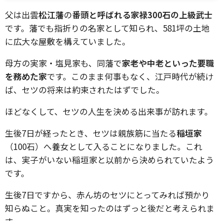
父は出雲
松江藩
の
番頭と呼ばれる家禄300石の上級武士
です。藩でも指折りの名家として知られ、581坪の土地
に広大な屋敷を構えていました。
母方の実家・塩見家も、同藩で
家老や中老といった要職
を務めた家
です。このまま何事もなく、江戸時代が続け
ば、セツの将来は約束されたはずでした。
ほどなくして、セツの人生を決める出来事が訪れます。
生後7日が経ったとき、セツは親族筋に当たる
稲垣家
（100石）へ養女として入ることになりました。これ
は、実子がいない稲垣家と以前から決められていたよう
です。
生後7日ですから、赤ん坊のセツにとってみれば預かり
知らぬこと。真実を知ったのはずっと後だと考えられま