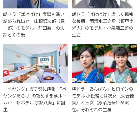
朝ドラ「ばけばけ」実際も追い
朝ドラ「ばけばけ」虚しく孤独
詰められ出奔…山根銀次郎（寛
な最期…雨清水三之丞（板垣李
一郎）のモデル・前田為ニの失
光人）のモデル・小泉藤三郎の
踪とその後
生涯
「ペヤング」ガチ勢に朗報！“ペ
朝ドラ「あんぱん」ヒロインの
ヤングだらけ”の攻めすぎ夢ルー
モデル 小松暢には次女（河合優
ムが「都ホテル 京都八条」に誕
実）と三女（原菜乃華）が実
生
在。それぞれの生涯