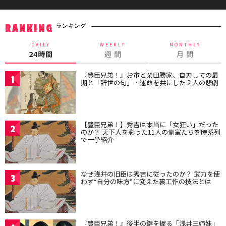
ランキング
RANKING
DAILY
WEEKLY
MONTHLY
24時間
週 間
月 間
『豊臣兄弟！』お市と柴田勝家、自刃しての最
1
期と「辞世の句」…運命を共にした２人の悲劇
【豊臣兄弟！】秀吉は本当に「女狂い」だった
2
のか？ 天下人を彩った11人の側室たちを時系列
で一挙紹介
なぜ浅井の旧臣は秀吉に従ったのか？ 武力を使
3
わず“自分の味方”に変えた裏工作の技法とは
『豊臣兄弟！』後半の鍵を握る「浅井三姉妹」