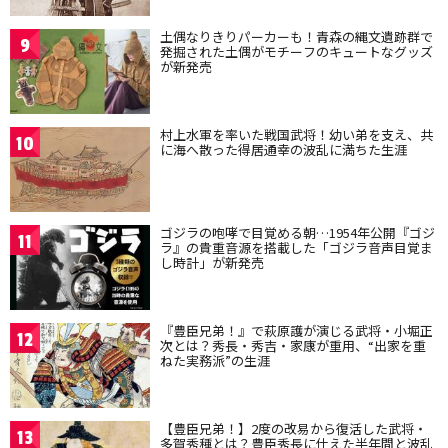
土偶なりきりパーカーも！青森の縄文遺跡群で
9
発掘された土偶がモチーフのキュートなグッズ
が新発売
村上水軍を率いた戦国武将！幼い弟を支え、共
10
に海へ散った得居通幸の波乱に満ちた生涯
ゴジラの咆哮で目覚める朝…1954年公開『ゴジ
11
ラ』の貴重音源を搭載した「ゴジラ音声目覚ま
し時計」が新発売
『豊臣兄弟！』で萩原護が演じる武将・小堀正
12
次とは？秀長・秀吉・家康が重用、“出家を重
ねた実務派”の生涯
【豊臣兄弟！】2度の改易から復活した武将・
13
多賀秀種とは？豊臣秀長に仕えた半年間と波乱