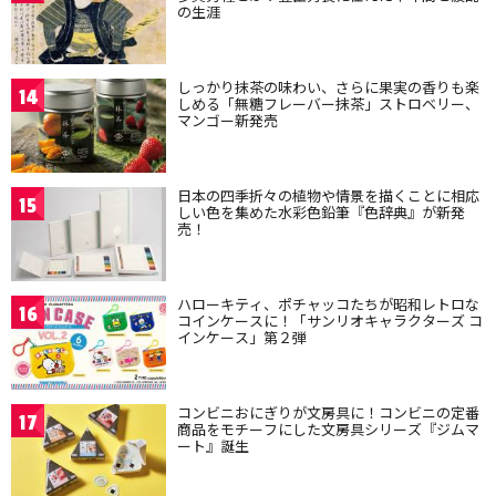
の生涯
しっかり抹茶の味わい、さらに果実の香りも楽
14
しめる「無糖フレーバー抹茶」ストロベリー、
マンゴー新発売
日本の四季折々の植物や情景を描くことに相応
15
しい色を集めた水彩色鉛筆『色辞典』が新発
売！
ハローキティ、ポチャッコたちが昭和レトロな
16
コインケースに！「サンリオキャラクターズ コ
インケース」第２弾
コンビニおにぎりが文房具に！コンビニの定番
17
商品をモチーフにした文房具シリーズ『ジムマ
ート』誕生