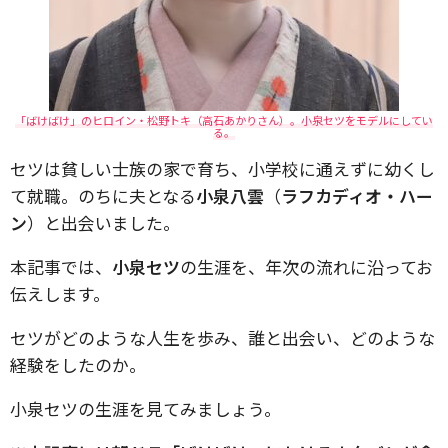
「ばけばけ」のヒロイン・松野トキ（高石あかりさん）。小泉セツをモデルにしてい
る。
セツは貧しい士族の家で育ち、小学校に通えずに幼くし
て就職。のちに夫となる
小泉八雲
（
ラフカディオ・ハー
ン
）と出会いました。
本記事では、
小泉セツ
の生涯を、年次の流れに沿ってお
伝えします。
セツがどのような人生を歩み、誰と出会い、どのような
経験をしたのか。
小泉セツの生涯を見てみましょう。