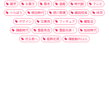
雑学
お菓子
幕末
漫画
時代劇
テレビ
べらぼう
明治時代
徳川家康
織田信長
抹茶
デザイン
文房具
フィギュア
展覧会
鎌倉時代
豊臣秀吉
豊臣兄弟！
昭和時代
光る君へ
葛飾北斎
鎌倉殿の13人