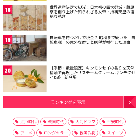
世界遺産決定で脚光！日本初の巨大都城・藤原
18
京を創り上げた知られざる女帝・持統天皇の凄
絶な執念
自転車を持つだけで税金？ 昭和まで続いた「自
19
転車税」の意外な歴史と脱税が横行した理由
【季節・数量限定】キンモクセイの香りを天然
20
精油で再現した「スチームクリーム キンモクセ
イ&茶」新登場
ランキングを表示
江戸時代
戦国時代
大河ドラマ
平安時代
アニメ
ロングセラー
戦国武将
スイーツ