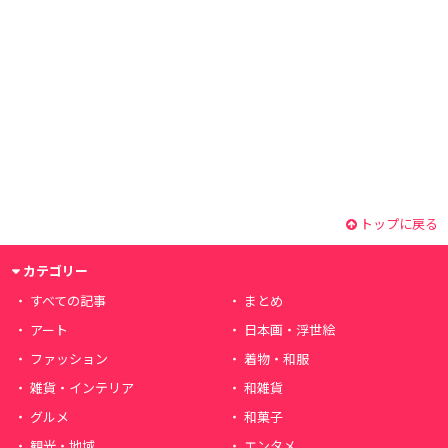
トップに戻る
カテゴリー
すべての記事
まとめ
アート
日本画・浮世絵
ファッション
着物・和服
雑貨・インテリア
和雑貨
グルメ
和菓子
観光・地域
エンタメ