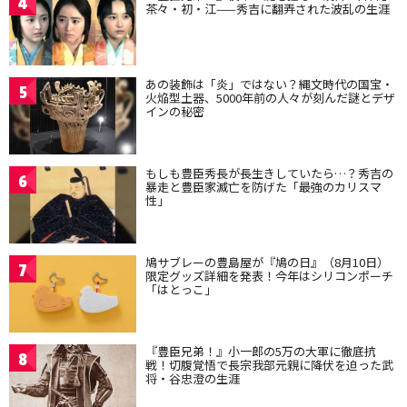
4
茶々・初・江——秀吉に翻弄された波乱の生涯
あの装飾は「炎」ではない？縄文時代の国宝・
5
火焔型土器、5000年前の人々が刻んだ謎とデザ
インの秘密
もしも豊臣秀長が長生きしていたら…？秀吉の
6
暴走と豊臣家滅亡を防げた「最強のカリスマ
性」
鳩サブレーの豊島屋が『鳩の日』（8月10日）
7
限定グッズ詳細を発表！今年はシリコンポーチ
「はとっこ」
『豊臣兄弟！』小一郎の5万の大軍に徹底抗
8
戦！切腹覚悟で長宗我部元親に降伏を迫った武
将・谷忠澄の生涯