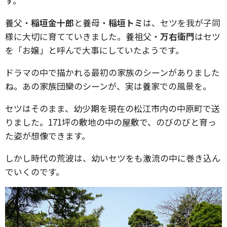
す。
養父・
稲垣金十郎
と養母・
稲垣トミ
は、セツを我が子同
様に大切に育てていきました。養祖父・
万右衛門
はセツ
を「お嬢」と呼んで大事にしていたようです。
ドラマの中で描かれる最初の家族のシーンがありました
ね。あの家族団欒のシーンが、実は養家での風景を。
セツはそのまま、幼少期を現在の松江市内の中原町で送
りました。171坪の敷地の中の屋敷で、のびのびと育っ
た姿が想像できます。
しかし時代の荒波は、幼いセツをも激流の中に巻き込ん
でいくのです。