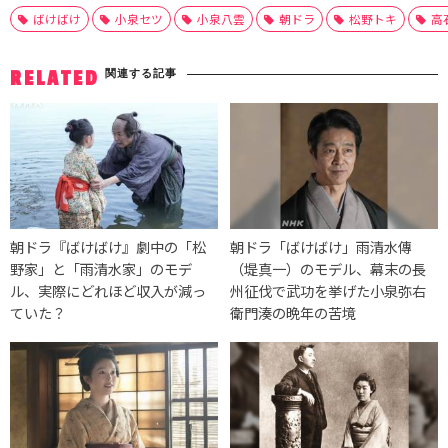
ばけばけ
小泉セツ
小泉八雲
朝ドラ
松野トキ
高
関連する記事
RELATED
朝ドラ『ばけばけ』劇中の「松
朝ドラ「ばけばけ」雨清水傳
野家」と「雨清水家」のモデ
（堤真一）のモデル、幕末の長
ル、実際にどれほど収入が減っ
州征伐で武功を挙げた小泉弥右
ていた？
衛門湊の晩年の苦境