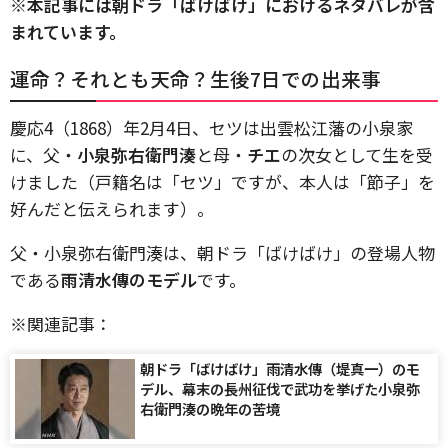
※本記事には朝ドラ「ばけばけ」におけるネタバレが含
まれています。
運命？それとも天命？生後7日での出来事
慶応4（1868）年2月4日、セツは出雲松江藩の小泉家
に、父・
小泉弥右衛門湊
と母・
チエ
の次女として生を受
けました（戸籍名は「セツ」ですが、本人は「節子」を
好んだと伝えられます）。
父・小泉弥右衛門湊は、朝ドラ「ばけばけ」の登場人物
である
雨清水傳のモデル
です。
※関連記事：
朝ドラ「ばけばけ」雨清水傳（堤真一）のモ
デル、幕末の長州征伐で武功を挙げた小泉弥
右衛門湊の晩年の苦境