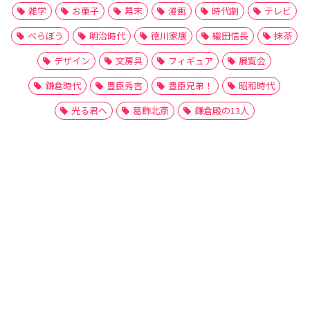
雑学
お菓子
幕末
漫画
時代劇
テレビ
べらぼう
明治時代
徳川家康
織田信長
抹茶
デザイン
文房具
フィギュア
展覧会
鎌倉時代
豊臣秀吉
豊臣兄弟！
昭和時代
光る君へ
葛飾北斎
鎌倉殿の13人