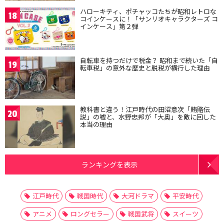
ハローキティ、ポチャッコたちが昭和レトロな
18
コインケースに！「サンリオキャラクターズ コ
インケース」第２弾
自転車を持つだけで税金？ 昭和まで続いた「自
19
転車税」の意外な歴史と脱税が横行した理由
教科書と違う！江戸時代の田沼意次「賄賂伝
20
説」の嘘と、水野忠邦が「大奥」を敵に回した
本当の理由
ランキングを表示
江戸時代
戦国時代
大河ドラマ
平安時代
アニメ
ロングセラー
戦国武将
スイーツ