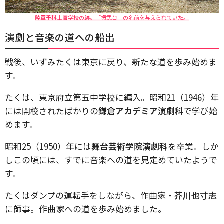
陸軍予科士官学校の跡。「振武台」の名前を与えられていた。
演劇と音楽の道への船出
戦後、いずみたくは東京に戻り、新たな道を歩み始めま
す。
たくは、東京府立第五中学校に編入。昭和21（1946）年
には開校されたばかりの
鎌倉アカデミア演劇科
で学び始
めます。
昭和25（1950）年には
舞台芸術学院演劇科
を卒業。しか
しこの頃には、すでに音楽への道を見定めていたようで
す。
たくはダンプの運転手をしながら、作曲家・
芥川也寸志
に師事。作曲家への道を歩み始めました。