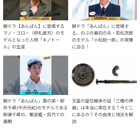
朝ドラ【あんぱん】に登場する
朝ドラ「あんぱん」に登場す
マノ・ゴロー（伊礼彼方）のモ
る、のぶの最初の夫・若松次郎
デルとなった人物「キノトー
のモデル「小松総一郎」の実像
ル」の生涯
に迫る！
朝ドラ「あんぱん」嵩の弟・柳
天皇の皇位継承の証「三種の神
井千尋(中沢元紀)のモデルである
器」は本当に実在する？今どこ
柳瀬千尋の、駆逐艦・呉竹での
にあるの？その由来と現況を解
最期
説