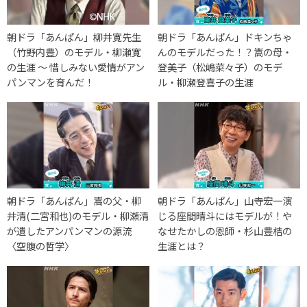
朝ドラ「あんぱん」柳井寛先生
朝ドラ「あんぱん」ドキンちゃ
（竹野内豊）のモデル・柳瀬寛
んのモデルだった！？嵩の母・
の生涯 〜 惜しみない愛情がアン
登美子（松嶋菜々子）のモデ
パンマンを育んだ！
ル・柳瀬登喜子の生涯
朝ドラ「あんぱん」嵩の父・柳
朝ドラ「あんぱん」山寺宏一演
井清(二宮和也)のモデル・柳瀬清
じる座間晴斗にはモデルが！や
が遺したアンパンマンの源流
なせたかしの恩師・杉山豊桔の
〈空腹の哲学〉
生涯とは？