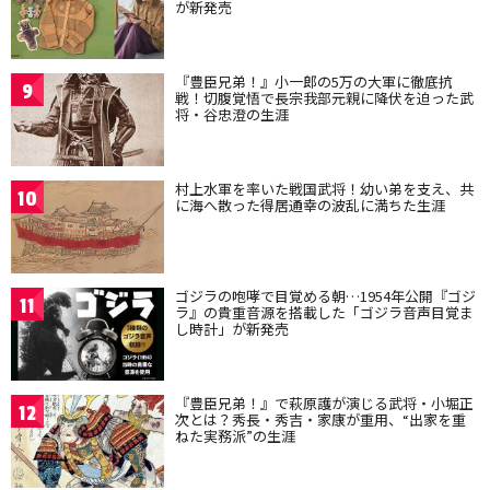
が新発売
『豊臣兄弟！』小一郎の5万の大軍に徹底抗
9
戦！切腹覚悟で長宗我部元親に降伏を迫った武
将・谷忠澄の生涯
村上水軍を率いた戦国武将！幼い弟を支え、共
10
に海へ散った得居通幸の波乱に満ちた生涯
ゴジラの咆哮で目覚める朝…1954年公開『ゴジ
11
ラ』の貴重音源を搭載した「ゴジラ音声目覚ま
し時計」が新発売
『豊臣兄弟！』で萩原護が演じる武将・小堀正
12
次とは？秀長・秀吉・家康が重用、“出家を重
ねた実務派”の生涯