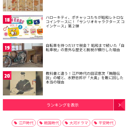
ハローキティ、ポチャッコたちが昭和レトロな
18
コインケースに！「サンリオキャラクターズ コ
インケース」第２弾
自転車を持つだけで税金？ 昭和まで続いた「自
19
転車税」の意外な歴史と脱税が横行した理由
教科書と違う！江戸時代の田沼意次「賄賂伝
20
説」の嘘と、水野忠邦が「大奥」を敵に回した
本当の理由
ランキングを表示
江戸時代
戦国時代
大河ドラマ
平安時代