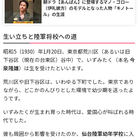
朝ドラ【あんぱん】に登場するマノ・ゴロー
（伊礼彼方）のモデルとなった人物「キノトー
ル」の生涯
生い立ちと陸軍将校への道
昭和5（1930）年1月20日、東京都荒川区（あるいは旧
下谷区（現在の台東区）谷中）で、いずみたく（本名
今
泉隆雄
）は生を受けたといいます。
荒川区や旧下谷区は、いわゆる下町でした。東京であり
ながら、どこかのんびりとした環境で幼少期を送ったよ
うです。
いずみたくが生まれ育った時代は、愛国心が叫ばれる時
代でした。
彼も周囲から影響を受けたのか、
仙台陸軍幼年学校
に入