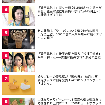
『豊臣兄弟！』茶々＝悪女はほぼ創作？秀吉が
4
溺愛、豊臣家滅亡を背負わされた茶々(井上和)
の壮絶すぎる生涯
あの装飾は「炎」ではない？縄文時代の国宝・
5
火焔型土器、5000年前の人々が刻んだ謎とデザ
インの秘密
『豊臣兄弟！』後半の鍵を握る「浅井三姉妹」
6
茶々・初・江——秀吉に翻弄された波乱の生涯
鳩サブレーの豊島屋が『鳩の日』（8月10日）
7
限定グッズ詳細を発表！今年はシリコンポーチ
「はとっこ」
土偶なりきりパーカーも！青森の縄文遺跡群で
8
発掘された土偶がモチーフのキュートなグッズ