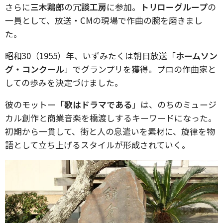
さらに
三木鶏郎
の冗
談工房
に参加。
トリローグループ
の
一員として、放送・CMの現場で作曲の腕を磨きまし
た。
昭和30（1955）年、いずみたくは朝日放送「
ホームソン
グ・コンクール
」でグランプリを獲得。プロの作曲家と
しての歩みを決定づけました。
彼のモットー「
歌はドラマである
」は、のちのミュージ
カル創作と商業音楽を橋渡しするキーワードになった。
初期から一貫して、街と人の息遣いを素材に、旋律を物
語として立ち上げるスタイルが形成されていく。