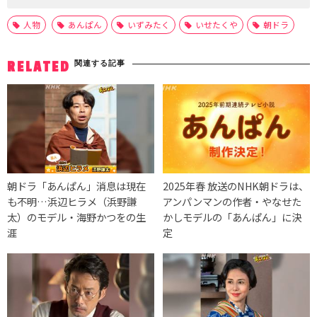
人物
あんぱん
いずみたく
いせたくや
朝ドラ
関連する記事
RELATED
朝ドラ「あんぱん」消息は現在
2025年春 放送のNHK朝ドラは、
も不明…浜辺ヒラメ（浜野謙
アンパンマンの作者・やなせた
太）のモデル・海野かつをの生
かしモデルの「あんぱん」に決
涯
定