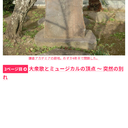
鎌倉アカデミアの跡地。わずか4年半で閉鎖した。
大衆歌とミュージカルの頂点 〜 突然の別
2ページ目
れ