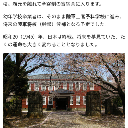
校。親元を離れて全寮制の寄宿舎に入ります。
幼年学校卒業者は、そのまま
陸軍士官予科学校
に進み、
将来の
陸軍将校
（幹部）候補となる予定でした。
昭和20（1945）年、日本は終戦。将来を夢見ていた、た
くの運命も大きく変わることとなりました。