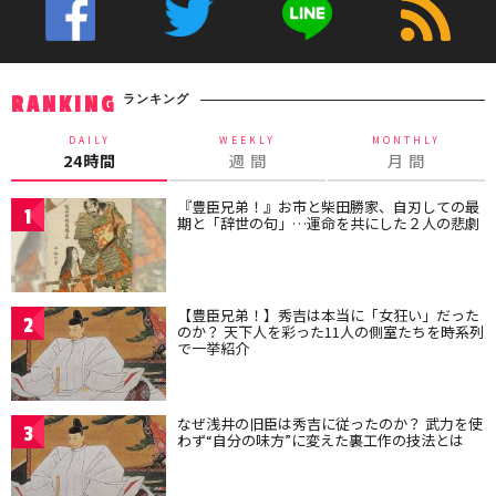
ランキング
RANKING
DAILY
WEEKLY
MONTHLY
24時間
週 間
月 間
『豊臣兄弟！』お市と柴田勝家、自刃しての最
1
期と「辞世の句」…運命を共にした２人の悲劇
【豊臣兄弟！】秀吉は本当に「女狂い」だった
2
のか？ 天下人を彩った11人の側室たちを時系列
で一挙紹介
なぜ浅井の旧臣は秀吉に従ったのか？ 武力を使
3
わず“自分の味方”に変えた裏工作の技法とは