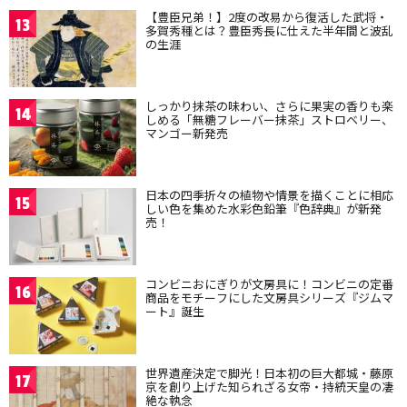
【豊臣兄弟！】2度の改易から復活した武将・
13
多賀秀種とは？豊臣秀長に仕えた半年間と波乱
の生涯
しっかり抹茶の味わい、さらに果実の香りも楽
14
しめる「無糖フレーバー抹茶」ストロベリー、
マンゴー新発売
日本の四季折々の植物や情景を描くことに相応
15
しい色を集めた水彩色鉛筆『色辞典』が新発
売！
コンビニおにぎりが文房具に！コンビニの定番
16
商品をモチーフにした文房具シリーズ『ジムマ
ート』誕生
世界遺産決定で脚光！日本初の巨大都城・藤原
17
京を創り上げた知られざる女帝・持統天皇の凄
絶な執念