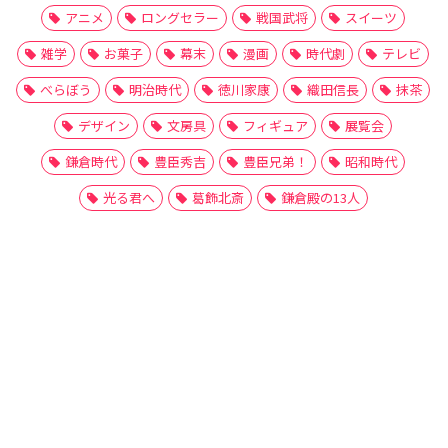
アニメ
ロングセラー
戦国武将
スイーツ
雑学
お菓子
幕末
漫画
時代劇
テレビ
べらぼう
明治時代
徳川家康
織田信長
抹茶
デザイン
文房具
フィギュア
展覧会
鎌倉時代
豊臣秀吉
豊臣兄弟！
昭和時代
光る君へ
葛飾北斎
鎌倉殿の13人