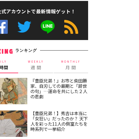
公式アカウントで最新情報ゲット！
ランキング
KING
ILY
WEEKLY
MONTHLY
4時間
週 間
月 間
『豊臣兄弟！』お市と柴田勝
家、自刃しての最期と「辞世
の句」…運命を共にした２人
の悲劇
【豊臣兄弟！】秀吉は本当に
「女狂い」だったのか？ 天下
人を彩った11人の側室たちを
時系列で一挙紹介