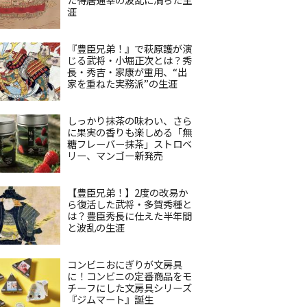
涯
『豊臣兄弟！』で萩原護が演
じる武将・小堀正次とは？秀
長・秀吉・家康が重用、“出
家を重ねた実務派”の生涯
しっかり抹茶の味わい、さら
に果実の香りも楽しめる「無
糖フレーバー抹茶」ストロベ
リー、マンゴー新発売
【豊臣兄弟！】2度の改易か
ら復活した武将・多賀秀種と
は？豊臣秀長に仕えた半年間
と波乱の生涯
コンビニおにぎりが文房具
に！コンビニの定番商品をモ
チーフにした文房具シリーズ
『ジムマート』誕生