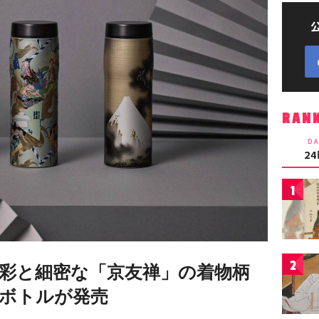
RAN
DA
2
1
2
彩と細密な「京友禅」の着物柄
ボトルが発売