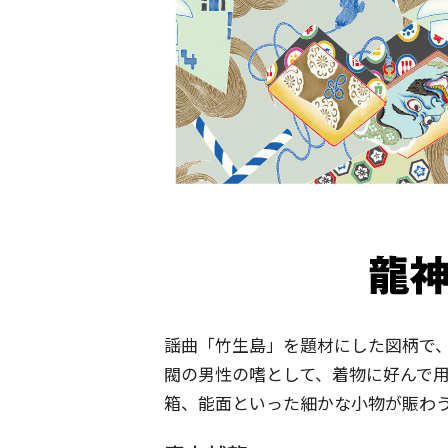
謡曲「竹生島」を題材にした図柄で、
閥の男性の嗜として、着物に好んで
箱、能面といった細かな小物が賑わ