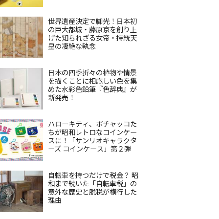
世界遺産決定で脚光！日本初
の巨大都城・藤原京を創り上
げた知られざる女帝・持統天
皇の凄絶な執念
日本の四季折々の植物や情景
を描くことに相応しい色を集
めた水彩色鉛筆『色辞典』が
新発売！
ハローキティ、ポチャッコた
ちが昭和レトロなコインケー
スに！「サンリオキャラクタ
ーズ コインケース」第２弾
自転車を持つだけで税金？ 昭
和まで続いた「自転車税」の
意外な歴史と脱税が横行した
理由