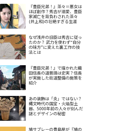
『豊臣兄弟！』茶々＝悪女は
ほぼ創作？秀吉が溺愛、豊臣
家滅亡を背負わされた茶々
(井上和)の壮絶すぎる生涯
なぜ浅井の旧臣は秀吉に従っ
たのか？ 武力を使わず“自分
の味方”に変えた裏工作の技
法とは
『豊臣兄弟！』で描かれた織
田信長の道普請は史実？信長
が実施した街道整備の施策を
紹介
あの装飾は「炎」ではない？
縄文時代の国宝・火焔型土
器、5000年前の人々が刻んだ
謎とデザインの秘密
鳩サブレーの豊島屋が『鳩の