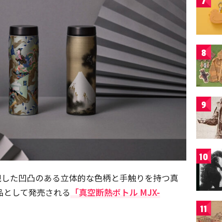
7
8
9
10
現した凹凸のある立体的な色柄と手触りを持つ真
品として発売される
「真空断熱ボトル MJX-
11