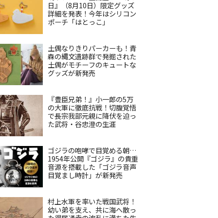
日』（8月10日）限定グッズ
詳細を発表！今年はシリコン
ポーチ「はとっこ」
土偶なりきりパーカーも！青
森の縄文遺跡群で発掘された
土偶がモチーフのキュートな
グッズが新発売
『豊臣兄弟！』小一郎の5万
の大軍に徹底抗戦！切腹覚悟
で長宗我部元親に降伏を迫っ
た武将・谷忠澄の生涯
ゴジラの咆哮で目覚める朝…
1954年公開『ゴジラ』の貴重
音源を搭載した「ゴジラ音声
目覚まし時計」が新発売
村上水軍を率いた戦国武将！
幼い弟を支え、共に海へ散っ
た得居通幸の波乱に満ちた生