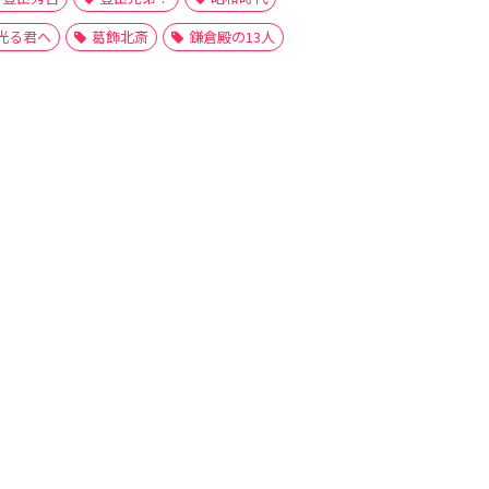
光る君へ
葛飾北斎
鎌倉殿の13人