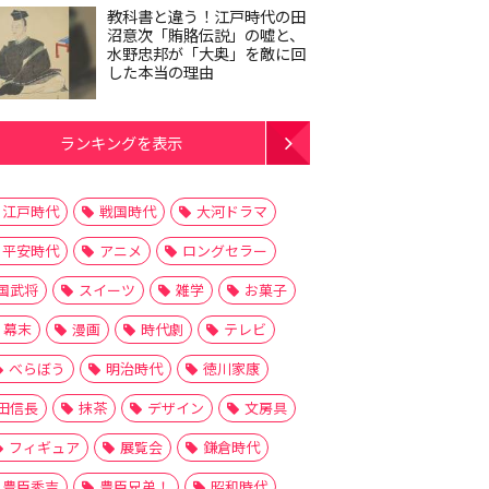
教科書と違う！江戸時代の田
沼意次「賄賂伝説」の嘘と、
水野忠邦が「大奥」を敵に回
した本当の理由
ランキングを表示
江戸時代
戦国時代
大河ドラマ
平安時代
アニメ
ロングセラー
国武将
スイーツ
雑学
お菓子
幕末
漫画
時代劇
テレビ
べらぼう
明治時代
徳川家康
田信長
抹茶
デザイン
文房具
フィギュア
展覧会
鎌倉時代
豊臣秀吉
豊臣兄弟！
昭和時代