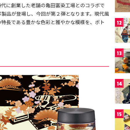
時代に創業した老舗の亀田富染工場とのコラボで
ラボ製品が登場し、今回が第２弾となります。現代風
の特長である豊かな色彩と雅やかな模様を、ボト
12
13
14
15