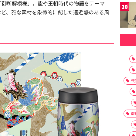
「御所解模様」。能や王朝時代の物語をテーマ
20
など、雅な素材を象徴的に配した遠近感のある風
戦
織