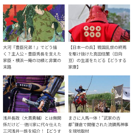
大河『豊臣兄弟！』でどう描
【日本一の兵】戦国乱世の終焉
く？主人公・豊臣秀長を支えた
を駆け抜けた真田信繁（日向
家臣・横浜一庵の功績と非業の
亘）の生涯をたどる【どうする
末路
家康】
浅井長政（大貫勇輔）とは無関
まさに人馬一体！”武家の古
係だけど…徳川家に代々仕えた
都”鎌倉で開催された流鏑馬神事
三河浅井一族を紹介！【どうす
を現地取材