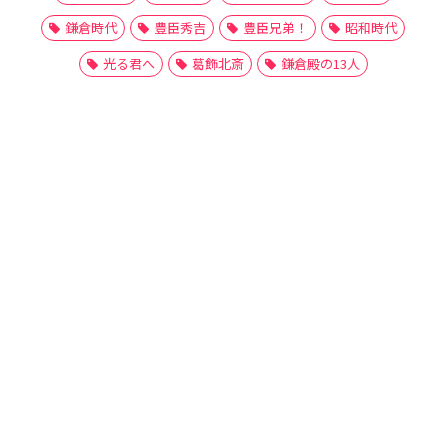
鎌倉時代
豊臣秀吉
豊臣兄弟！
昭和時代
光る君へ
葛飾北斎
鎌倉殿の13人