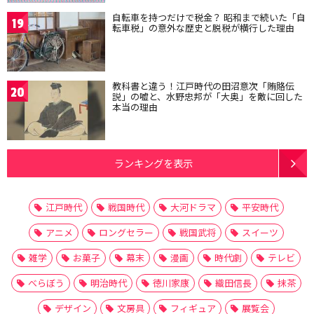
自転車を持つだけで税金？ 昭和まで続いた「自
19
転車税」の意外な歴史と脱税が横行した理由
教科書と違う！江戸時代の田沼意次「賄賂伝
20
説」の嘘と、水野忠邦が「大奥」を敵に回した
本当の理由
ランキングを表示
江戸時代
戦国時代
大河ドラマ
平安時代
アニメ
ロングセラー
戦国武将
スイーツ
雑学
お菓子
幕末
漫画
時代劇
テレビ
べらぼう
明治時代
徳川家康
織田信長
抹茶
デザイン
文房具
フィギュア
展覧会