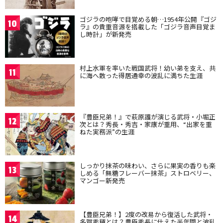
ゴジラの咆哮で目覚める朝…1954年公開『ゴジ
10
ラ』の貴重音源を搭載した「ゴジラ音声目覚ま
し時計」が新発売
村上水軍を率いた戦国武将！幼い弟を支え、共
11
に海へ散った得居通幸の波乱に満ちた生涯
『豊臣兄弟！』で萩原護が演じる武将・小堀正
12
次とは？秀長・秀吉・家康が重用、“出家を重
ねた実務派”の生涯
しっかり抹茶の味わい、さらに果実の香りも楽
13
しめる「無糖フレーバー抹茶」ストロベリー、
マンゴー新発売
【豊臣兄弟！】2度の改易から復活した武将・
14
多賀秀種とは？豊臣秀長に仕えた半年間と波乱