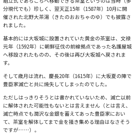
組立式であちこちへ移動できる茶室というのは当時（多
分現代でも）珍しく、翌天正15年（1587年）10月に開
催された北野大茶湯（きたのおおちゃのゆ）でも披露さ
れました。
基本的には大坂城に設置されていた黄金の茶室は、文禄
元年（1592年）に朝鮮征伐の前線拠点であった名護屋城
へ移設されたものの、その後は再び大坂城へ戻されま
す。
そして歳月は流れ、慶長20年（1615年）に大坂夏の陣で
豊臣家滅亡と共に焼失してしまったのでした。
ただしはっきりそうとは書かれていないため、滅亡以前
に解体された可能性もないとは言えません（とは言え、
滅亡時点でも潤沢な金銀を蓄えてあった豊臣家におい
て、茶室を解体してまで金を掻き集める理由はなさそう
ですが……）。