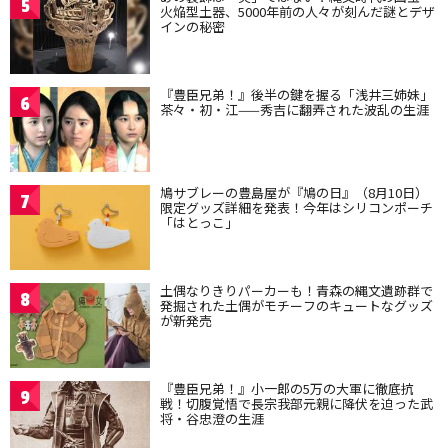
5
火焔型土器、5000年前の人々が刻んだ謎とデザ
インの秘密
『豊臣兄弟！』後半の鍵を握る「浅井三姉妹」
6
茶々・初・江——秀吉に翻弄された波乱の生涯
鳩サブレーの豊島屋が『鳩の日』（8月10日）
7
限定グッズ詳細を発表！今年はシリコンポーチ
「はとっこ」
土偶なりきりパーカーも！青森の縄文遺跡群で
8
発掘された土偶がモチーフのキュートなグッズ
が新発売
『豊臣兄弟！』小一郎の5万の大軍に徹底抗
9
戦！切腹覚悟で長宗我部元親に降伏を迫った武
将・谷忠澄の生涯