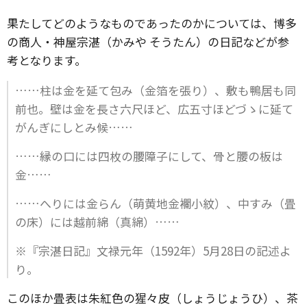
果たしてどのようなものであったのかについては、博多
の商人・神屋宗湛（かみや そうたん）の日記などが参
考となります。
……柱は金を延て包み（金箔を張り）、敷も鴨居も同
前也。壁は金を長さ六尺ほど、広五寸ほどづゝに延て
がんぎにしとみ候……
……縁の口には四枚の腰障子にして、骨と腰の板は
金……
……へりには金らん（萌黄地金襴小紋）、中すみ（畳
の床）には越前綿（真綿）……
※『宗湛日記』文禄元年（1592年）5月28日の記述よ
り。
このほか畳表は朱紅色の猩々皮（しょうじょうひ）、茶