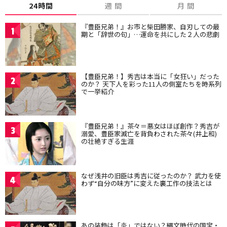
24時間
週 間
月 間
『豊臣兄弟！』お市と柴田勝家、自刃しての最
1
期と「辞世の句」…運命を共にした２人の悲劇
【豊臣兄弟！】秀吉は本当に「女狂い」だった
2
のか？ 天下人を彩った11人の側室たちを時系列
で一挙紹介
『豊臣兄弟！』茶々＝悪女はほぼ創作？秀吉が
3
溺愛、豊臣家滅亡を背負わされた茶々(井上和)
の壮絶すぎる生涯
なぜ浅井の旧臣は秀吉に従ったのか？ 武力を使
4
わず“自分の味方”に変えた裏工作の技法とは
あの装飾は「炎」ではない？縄文時代の国宝・