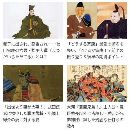
養子に出され、勘当され……徳
「どうする家康」最愛の瀬名を
川家康の六男・松平忠輝（まつ
喪い、化けるか家康！？前半の
だいらただてる）とは？
振り返り＆後半の期待ポイント
「出世より妻が大事！」武田信
大河『豊臣兄弟！』主人公・豊
玄に物申した戦国武将・小幡上
臣秀長以外は皆殺し…秀吉が兄
総介の妻に対する愛
弟姉妹に課した残虐な仕打ちの
数々