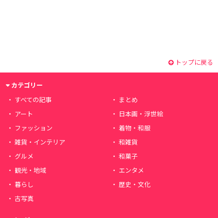
トップに戻る
カテゴリー
すべての記事
まとめ
アート
日本画・浮世絵
ファッション
着物・和服
雑貨・インテリア
和雑貨
グルメ
和菓子
観光・地域
エンタメ
暮らし
歴史・文化
古写真