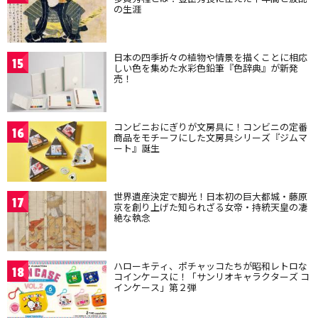
の生涯
日本の四季折々の植物や情景を描くことに相応
15
しい色を集めた水彩色鉛筆『色辞典』が新発
売！
コンビニおにぎりが文房具に！コンビニの定番
16
商品をモチーフにした文房具シリーズ『ジムマ
ート』誕生
世界遺産決定で脚光！日本初の巨大都城・藤原
17
京を創り上げた知られざる女帝・持統天皇の凄
絶な執念
ハローキティ、ポチャッコたちが昭和レトロな
18
コインケースに！「サンリオキャラクターズ コ
インケース」第２弾