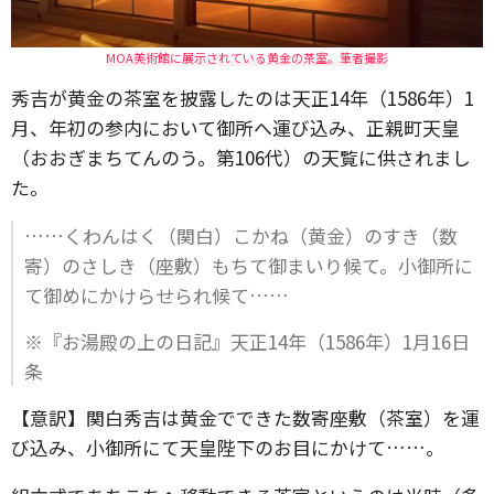
MOA美術館に展示されている黄金の茶室。筆者撮影
秀吉が黄金の茶室を披露したのは天正14年（1586年）1
月、年初の参内において御所へ運び込み、正親町天皇
（おおぎまちてんのう。第106代）の天覧に供されまし
た。
……くわんはく（関白）こかね（黄金）のすき（数
寄）のさしき（座敷）もちて御まいり候て。小御所に
て御めにかけらせられ候て……
※『お湯殿の上の日記』天正14年（1586年）1月16日
条
【意訳】関白秀吉は黄金でできた数寄座敷（茶室）を運
び込み、小御所にて天皇陛下のお目にかけて……。