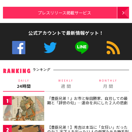
プレスリリース掲載サービス
公式アカウントで最新情報ゲット！
ランキング
RANKING
DAILY
WEEKLY
MONTHLY
24時間
週 間
月 間
『豊臣兄弟！』お市と柴田勝家、自刃しての最
1
期と「辞世の句」…運命を共にした２人の悲劇
【豊臣兄弟！】秀吉は本当に「女狂い」だった
2
のか？ 天下人を彩った11人の側室たちを時系列