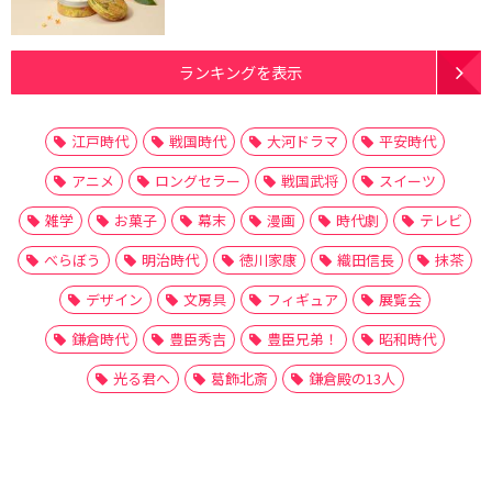
ランキングを表示
江戸時代
戦国時代
大河ドラマ
平安時代
アニメ
ロングセラー
戦国武将
スイーツ
雑学
お菓子
幕末
漫画
時代劇
テレビ
べらぼう
明治時代
徳川家康
織田信長
抹茶
デザイン
文房具
フィギュア
展覧会
鎌倉時代
豊臣秀吉
豊臣兄弟！
昭和時代
光る君へ
葛飾北斎
鎌倉殿の13人