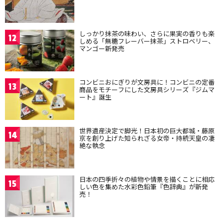
しっかり抹茶の味わい、さらに果実の香りも楽
12
しめる「無糖フレーバー抹茶」ストロベリー、
マンゴー新発売
コンビニおにぎりが文房具に！コンビニの定番
13
商品をモチーフにした文房具シリーズ『ジムマ
ート』誕生
世界遺産決定で脚光！日本初の巨大都城・藤原
14
京を創り上げた知られざる女帝・持統天皇の凄
絶な執念
日本の四季折々の植物や情景を描くことに相応
15
しい色を集めた水彩色鉛筆『色辞典』が新発
売！