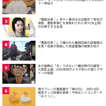
で一挙紹介
『豊臣兄弟！』茶々＝悪女はほぼ創作？秀吉が
3
溺愛、豊臣家滅亡を背負わされた茶々(井上和)
の壮絶すぎる生涯
『豊臣兄弟！』で描かれた織田信長の道普請は
4
史実？信長が実施した街道整備の施策を紹介
あの装飾は「炎」ではない？縄文時代の国宝・
5
火焔型土器、5000年前の人々が刻んだ謎とデザ
インの秘密
鳩サブレーの豊島屋が『鳩の日』（8月10日）
6
限定グッズ詳細を発表！今年はシリコンポーチ
「はとっこ」