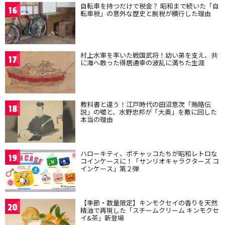
自転車を持つだけで税金？ 昭和まで続いた「自
16
転車税」の意外な歴史と脱税が横行した理由
村上水軍を率いた戦国武将！幼い弟を支え、共
17
に海へ散った得居通幸の波乱に満ちた生涯
教科書と違う！江戸時代の田沼意次「賄賂伝
18
説」の嘘と、水野忠邦が「大奥」を敵に回した
本当の理由
ハローキティ、ポチャッコたちが昭和レトロな
19
コインケースに！「サンリオキャラクターズ コ
インケース」第２弾
【季節・数量限定】キンモクセイの香りを天然
20
精油で再現した「スチームクリーム キンモクセ
イ&茶」新登場