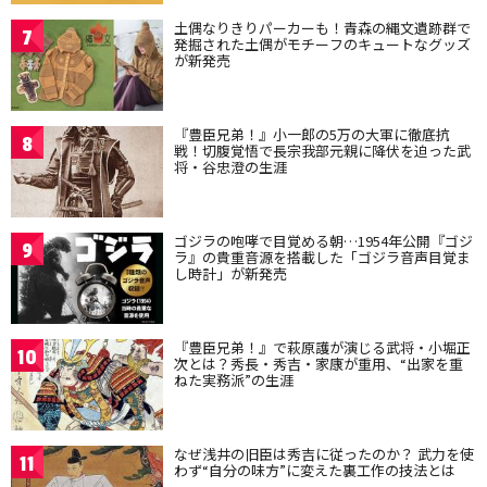
土偶なりきりパーカーも！青森の縄文遺跡群で
7
発掘された土偶がモチーフのキュートなグッズ
が新発売
『豊臣兄弟！』小一郎の5万の大軍に徹底抗
8
戦！切腹覚悟で長宗我部元親に降伏を迫った武
将・谷忠澄の生涯
ゴジラの咆哮で目覚める朝…1954年公開『ゴジ
9
ラ』の貴重音源を搭載した「ゴジラ音声目覚ま
し時計」が新発売
『豊臣兄弟！』で萩原護が演じる武将・小堀正
10
次とは？秀長・秀吉・家康が重用、“出家を重
ねた実務派”の生涯
なぜ浅井の旧臣は秀吉に従ったのか？ 武力を使
11
わず“自分の味方”に変えた裏工作の技法とは