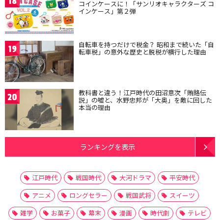
18
コインケースに！「サンリオキャラクターズ コ
インケース」第２弾
自転車を持つだけで税金？ 昭和まで続いた「自
19
転車税」の意外な歴史と脱税が横行した理由
教科書と違う！江戸時代の田沼意次「賄賂伝
20
説」の嘘と、水野忠邦が「大奥」を敵に回した
本当の理由
ランキングを表示
江戸時代
戦国時代
大河ドラマ
平安時代
アニメ
ロングセラー
戦国武将
スイーツ
雑学
お菓子
幕末
漫画
時代劇
テレビ