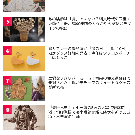
あの装飾は「炎」ではない？縄文時代の国宝・
5
火焔型土器、5000年前の人々が刻んだ謎とデザ
インの秘密
鳩サブレーの豊島屋が『鳩の日』（8月10日）
6
限定グッズ詳細を発表！今年はシリコンポーチ
「はとっこ」
土偶なりきりパーカーも！青森の縄文遺跡群で
7
発掘された土偶がモチーフのキュートなグッズ
が新発売
『豊臣兄弟！』小一郎の5万の大軍に徹底抗
8
戦！切腹覚悟で長宗我部元親に降伏を迫った武
将・谷忠澄の生涯