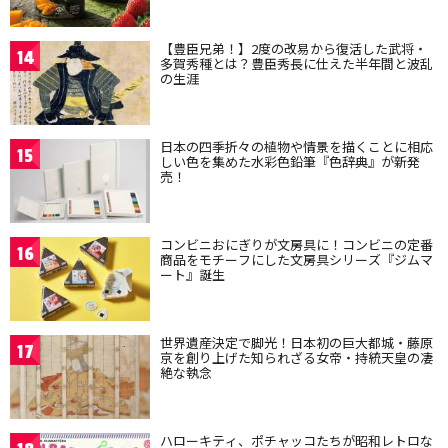
【豊臣兄弟！】2度の改易から復活した武将・
14
多賀秀種とは？豊臣秀長に仕えた半年間と波乱
の生涯
日本の四季折々の植物や情景を描くことに相応
15
しい色を集めた水彩色鉛筆『色辞典』が新発
売！
コンビニおにぎりが文房具に！コンビニの定番
16
商品をモチーフにした文房具シリーズ『ジムマ
ート』誕生
世界遺産決定で脚光！日本初の巨大都城・藤原
17
京を創り上げた知られざる女帝・持統天皇の凄
絶な執念
ハローキティ、ポチャッコたちが昭和レトロな