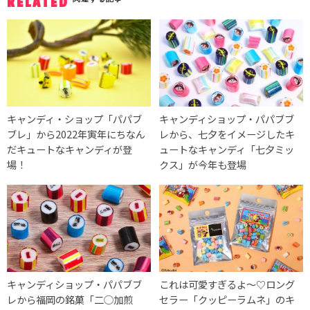
RELATED
キャンディ・ショップ「パパブ
キャンディショップ・パパブブ
ブレ」から2022年寅年にちなん
レから、七夕をイメージしたキ
だキュートなキャンディが登
ュートなキャンディ「七夕ミッ
場！
クス」が今年も登場
キャンディショップ・パパブブ
これは可愛すぎるよ〜♡ロング
レから福岡の銘菓「二◯加煎
セラー「クッピーラムネ」のキ