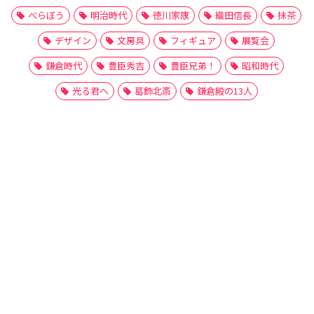
べらぼう
明治時代
徳川家康
織田信長
抹茶
デザイン
文房具
フィギュア
展覧会
鎌倉時代
豊臣秀吉
豊臣兄弟！
昭和時代
光る君へ
葛飾北斎
鎌倉殿の13人