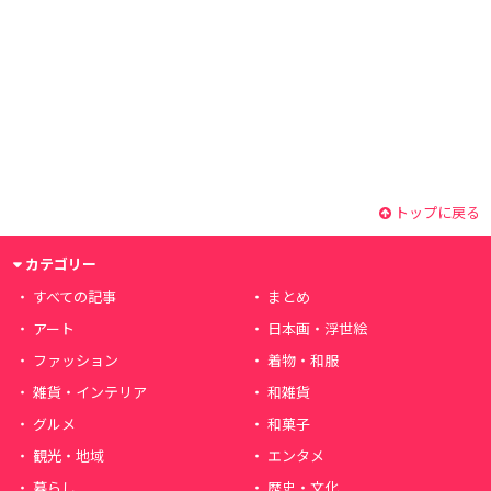
トップに戻る
カテゴリー
すべての記事
まとめ
アート
日本画・浮世絵
ファッション
着物・和服
雑貨・インテリア
和雑貨
グルメ
和菓子
観光・地域
エンタメ
暮らし
歴史・文化