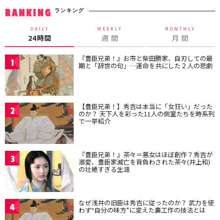
ランキング
RANKING
DAILY
WEEKLY
MONTHLY
24時間
週 間
月 間
『豊臣兄弟！』お市と柴田勝家、自刃しての最
1
期と「辞世の句」…運命を共にした２人の悲劇
【豊臣兄弟！】秀吉は本当に「女狂い」だった
2
のか？ 天下人を彩った11人の側室たちを時系列
で一挙紹介
『豊臣兄弟！』茶々＝悪女はほぼ創作？秀吉が
3
溺愛、豊臣家滅亡を背負わされた茶々(井上和)
の壮絶すぎる生涯
なぜ浅井の旧臣は秀吉に従ったのか？ 武力を使
4
わず“自分の味方”に変えた裏工作の技法とは