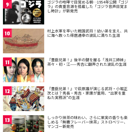
ゴジラの咆哮で目覚める朝…1954年公開『ゴジ
9
ラ』の貴重音源を搭載した「ゴジラ音声目覚ま
し時計」が新発売
村上水軍を率いた戦国武将！幼い弟を支え、共
10
に海へ散った得居通幸の波乱に満ちた生涯
『豊臣兄弟！』後半の鍵を握る「浅井三姉妹」
11
茶々・初・江——秀吉に翻弄された波乱の生涯
『豊臣兄弟！』で萩原護が演じる武将・小堀正
12
次とは？秀長・秀吉・家康が重用、“出家を重
ねた実務派”の生涯
しっかり抹茶の味わい、さらに果実の香りも楽
13
しめる「無糖フレーバー抹茶」ストロベリー、
マンゴー新発売