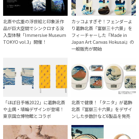
北斎や広重の浮世絵と印象派作
カッコよすぎぞ！フェンダーよ
品が巨大空間でシンクロする没
り葛飾北斎「富嶽三十六景」を
入型体験「Immersive Museum
フィーチャーした『Made in
TOKYO vol.3」開催！
Japan Art Canvas Hokusai』の
一般販売が開始
「ほぼ日手帳2022」に葛飾北斎
北斎で健康！「タニタ」が葛飾
や土偶・埴輪デザインが登場！
北斎『冨嶽三十六景』をデザイ
東京国立博物館とコラボ
ンした歩数計など6製品を発売