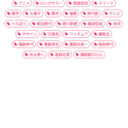
アニメ
ロングセラー
戦国武将
スイーツ
雑学
お菓子
幕末
漫画
時代劇
テレビ
べらぼう
明治時代
徳川家康
織田信長
抹茶
デザイン
文房具
フィギュア
展覧会
鎌倉時代
豊臣秀吉
豊臣兄弟！
昭和時代
光る君へ
葛飾北斎
鎌倉殿の13人