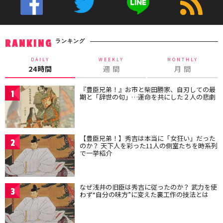
ランキング
RANKING
DAILY
WEEKLY
MONTHLY
24時間
週 間
月 間
『豊臣兄弟！』お市と柴田勝家、自刃しての最
1
期と「辞世の句」…運命を共にした２人の悲劇
【豊臣兄弟！】秀吉は本当に「女狂い」だった
2
のか？ 天下人を彩った11人の側室たちを時系列
で一挙紹介
なぜ浅井の旧臣は秀吉に従ったのか？ 武力を使
3
わず“自分の味方”に変えた裏工作の技法とは