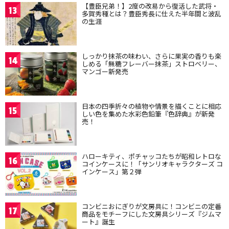
【豊臣兄弟！】2度の改易から復活した武将・
13
多賀秀種とは？豊臣秀長に仕えた半年間と波乱
の生涯
しっかり抹茶の味わい、さらに果実の香りも楽
14
しめる「無糖フレーバー抹茶」ストロベリー、
マンゴー新発売
日本の四季折々の植物や情景を描くことに相応
15
しい色を集めた水彩色鉛筆『色辞典』が新発
売！
ハローキティ、ポチャッコたちが昭和レトロな
16
コインケースに！「サンリオキャラクターズ コ
インケース」第２弾
コンビニおにぎりが文房具に！コンビニの定番
17
商品をモチーフにした文房具シリーズ『ジムマ
ート』誕生