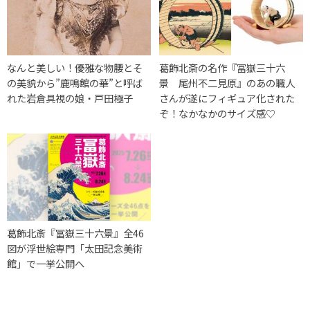
なんと美しい！優雅な物腰とそ
葛飾北斎の名作『冨嶽三十六
の美貌から”鹿鳴館の華”と呼ば
景 尾州不二見原』のあの職人
れた岩倉具視の娘・戸田極子
さんが遂にフィギュア化された
ぞ！なかなかのサイズ感♡
葛飾北斎『冨嶽三十六景』全46
図が浮世絵専門「太田記念美術
館」で一挙公開へ