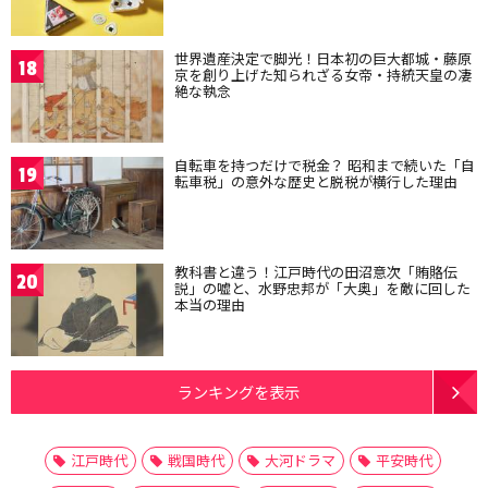
世界遺産決定で脚光！日本初の巨大都城・藤原
18
京を創り上げた知られざる女帝・持統天皇の凄
絶な執念
自転車を持つだけで税金？ 昭和まで続いた「自
19
転車税」の意外な歴史と脱税が横行した理由
教科書と違う！江戸時代の田沼意次「賄賂伝
20
説」の嘘と、水野忠邦が「大奥」を敵に回した
本当の理由
ランキングを表示
江戸時代
戦国時代
大河ドラマ
平安時代