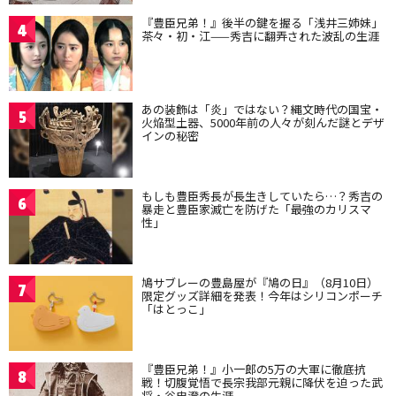
『豊臣兄弟！』後半の鍵を握る「浅井三姉妹」
4
茶々・初・江——秀吉に翻弄された波乱の生涯
あの装飾は「炎」ではない？縄文時代の国宝・
5
火焔型土器、5000年前の人々が刻んだ謎とデザ
インの秘密
もしも豊臣秀長が長生きしていたら…？秀吉の
6
暴走と豊臣家滅亡を防げた「最強のカリスマ
性」
鳩サブレーの豊島屋が『鳩の日』（8月10日）
7
限定グッズ詳細を発表！今年はシリコンポーチ
「はとっこ」
『豊臣兄弟！』小一郎の5万の大軍に徹底抗
8
戦！切腹覚悟で長宗我部元親に降伏を迫った武
将・谷忠澄の生涯