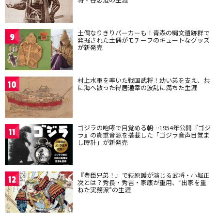
土偶なりきりパーカーも！青森の縄文遺跡群で
9
発掘された土偶がモチーフのキュートなグッズ
が新発売
村上水軍を率いた戦国武将！幼い弟を支え、共
10
に海へ散った得居通幸の波乱に満ちた生涯
ゴジラの咆哮で目覚める朝…1954年公開『ゴジ
11
ラ』の貴重音源を搭載した「ゴジラ音声目覚ま
し時計」が新発売
『豊臣兄弟！』で萩原護が演じる武将・小堀正
12
次とは？秀長・秀吉・家康が重用、“出家を重
ねた実務派”の生涯