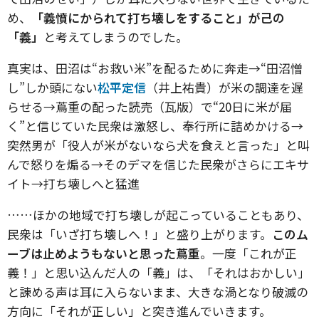
め、
「義憤にかられて打ち壊しをすること」が己の
「義」
と考えてしまうのでした。
真実は、田沼は“お救い米”を配るために奔走→“田沼憎
し”しか頭にない
松平定信
（井上祐貴）が米の調達を遅
らせる→蔦重の配った読売（瓦版）で“20日に米が届
く”と信じていた民衆は激怒し、奉行所に詰めかける→
突然男が「役人が米がないなら犬を食えと言った」と叫
んで怒りを煽る→そのデマを信じた民衆がさらにエキサ
イト→打ち壊しへと猛進
……ほかの地域で打ち壊しが起こっていることもあり、
民衆は「いざ打ち壊しへ！」と盛り上がります。
このム
ーブは止めようもないと思った蔦重
。一度「これが正
義！」と思い込んだ人の「義」は、「それはおかしい」
と諌める声は耳に入らないまま、大きな渦となり破滅の
方向に「それが正しい」と突き進んでいきます。