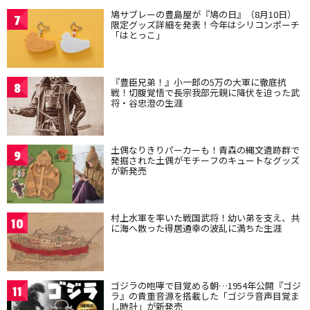
鳩サブレーの豊島屋が『鳩の日』（8月10日）
7
限定グッズ詳細を発表！今年はシリコンポーチ
「はとっこ」
『豊臣兄弟！』小一郎の5万の大軍に徹底抗
8
戦！切腹覚悟で長宗我部元親に降伏を迫った武
将・谷忠澄の生涯
土偶なりきりパーカーも！青森の縄文遺跡群で
9
発掘された土偶がモチーフのキュートなグッズ
が新発売
村上水軍を率いた戦国武将！幼い弟を支え、共
10
に海へ散った得居通幸の波乱に満ちた生涯
ゴジラの咆哮で目覚める朝…1954年公開『ゴジ
11
ラ』の貴重音源を搭載した「ゴジラ音声目覚ま
し時計」が新発売