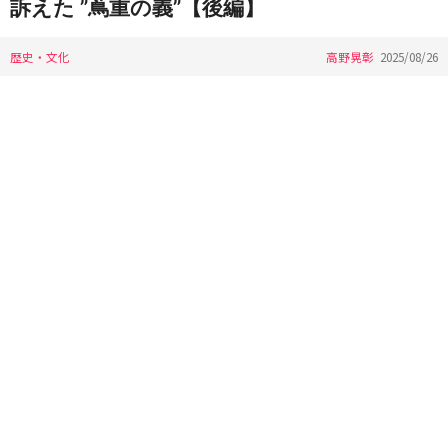
訴えた ”蔦重の義”【後編】
歴史・文化
高野晃彰
2025/08/26