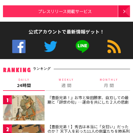
プレスリリース掲載サービス
公式アカウントで最新情報ゲット！
ランキング
RANKING
DAILY
WEEKLY
MONTHLY
24時間
週 間
月 間
『豊臣兄弟！』お市と柴田勝家、自刃しての最
1
期と「辞世の句」…運命を共にした２人の悲劇
【豊臣兄弟！】秀吉は本当に「女狂い」だった
2
のか？ 天下人を彩った11人の側室たちを時系列