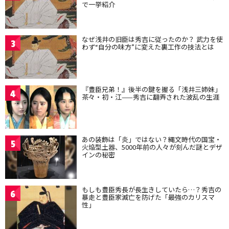
で一挙紹介
なぜ浅井の旧臣は秀吉に従ったのか？ 武力を使
3
わず“自分の味方”に変えた裏工作の技法とは
『豊臣兄弟！』後半の鍵を握る「浅井三姉妹」
4
茶々・初・江——秀吉に翻弄された波乱の生涯
あの装飾は「炎」ではない？縄文時代の国宝・
5
火焔型土器、5000年前の人々が刻んだ謎とデザ
インの秘密
もしも豊臣秀長が長生きしていたら…？秀吉の
6
暴走と豊臣家滅亡を防げた「最強のカリスマ
性」