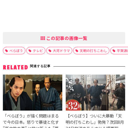
この記事の画像一覧
べらぼう
テレビ
大河ドラマ
天明の打ちこわし
平賀源
関連する記事
RELATED
「べらぼう」が描く問題はまる
【べらぼう】ついに大暴動「天
で今の日本。怒りで暴徒と化す
明の打ちこわし」勃発？次回8月