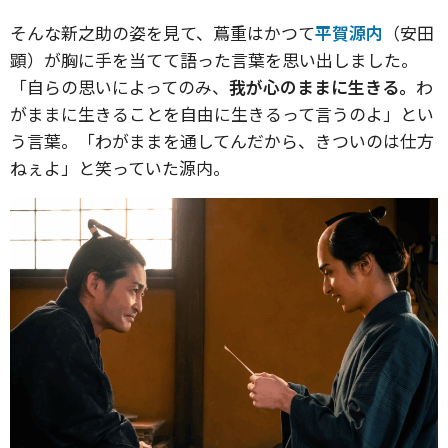
そんな新之助の姿を見て、蔦重はかつて
平賀源内
（安田
顕）が胸に手を当てて語った言葉を思い出しました。
「自らの思いによってのみ、
我が心のままに生きる。
わ
がままに生きることを自由に生きるって言うのよ」
とい
う言葉。
「わがままを通してんだから、きついのは仕方
ねぇよ」
と笑っていた源内。