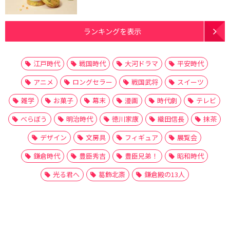
ランキングを表示
江戸時代
戦国時代
大河ドラマ
平安時代
アニメ
ロングセラー
戦国武将
スイーツ
雑学
お菓子
幕末
漫画
時代劇
テレビ
べらぼう
明治時代
徳川家康
織田信長
抹茶
デザイン
文房具
フィギュア
展覧会
鎌倉時代
豊臣秀吉
豊臣兄弟！
昭和時代
光る君へ
葛飾北斎
鎌倉殿の13人