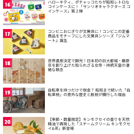
ハローキティ、ポチャッコたちが昭和レトロな
16
コインケースに！「サンリオキャラクターズ コ
インケース」第２弾
コンビニおにぎりが文房具に！コンビニの定番
17
商品をモチーフにした文房具シリーズ『ジムマ
ート』誕生
世界遺産決定で脚光！日本初の巨大都城・藤原
18
京を創り上げた知られざる女帝・持統天皇の凄
絶な執念
自転車を持つだけで税金？ 昭和まで続いた「自
19
転車税」の意外な歴史と脱税が横行した理由
【季節・数量限定】キンモクセイの香りを天然
20
精油で再現した「スチームクリーム キンモクセ
イ&茶」新登場