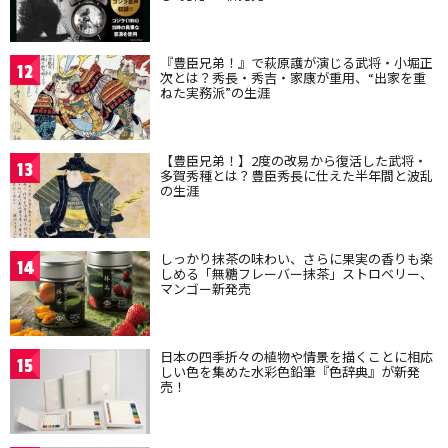
『豊臣兄弟！』で萩原護が演じる武将・小堀正
12
次とは？秀長・秀吉・家康が重用、“出家を重
ねた実務派”の生涯
【豊臣兄弟！】2度の改易から復活した武将・
13
多賀秀種とは？豊臣秀長に仕えた半年間と波乱
の生涯
しっかり抹茶の味わい、さらに果実の香りも楽
14
しめる「無糖フレーバー抹茶」ストロベリー、
マンゴー新発売
日本の四季折々の植物や情景を描くことに相応
15
しい色を集めた水彩色鉛筆『色辞典』が新発
売！