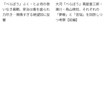
『べらぼう』ふく・とよ坊の救
大河『べらぼう』蔦屋重三郎・
いなき最期、家治は毒を盛られ
瀬川・鳥山検校、それぞれの
力尽き…無情すぎる絶望回に反
「夢噺」と「苦悩」を回想しつ
響
つ考察【前編】