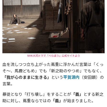
NHK大河ドラマ「べらぼう」公式サイトより
血を流しつつ立ち上がった蔦重に浮かんだ言葉は「くっ
そ〜、馬鹿どもめ」でも「新之助のやつめ」でもなく、
「我が心のままに生きる」
という
平賀源内
（安田顕）の
言葉。
暴徒となり「打ち壊し」をすることが
「義」
とする新之
助に対し、蔦重ならではの
「義」
が始まりました。