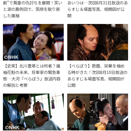
劇”で蔦重の仇討ちを展開！笑い
あいつは…次回8月31日放送のあ
と涙の異例回で、笑顔を取り戻
らすじ＆場面写真、相関図が公
した誰袖
開
【史実】北川豊章とは何者？誰
【べらぼう】歌麿、栄華を極め
袖花魁の未来、将軍家の緊急事
る時がきた！次回8月10日放送の
態…大河『べらぼう』放送内容
あらすじ＆場面写真、相関図が
の解説と考察
公開