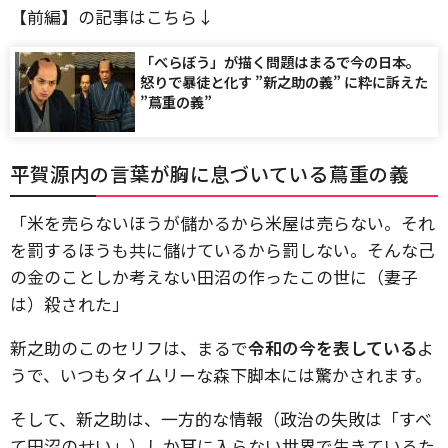
【前編】の記事はこちら↓
「べらぼう」が描く問題はまるで今の日本。
怒りで暴徒と化す ”新之助の義” に粋に訴えた
”蔦重の義”
平賀源内の言葉が胸に息づいている蔦重の義
「米を売らないほうが儲かるから米屋は売らない。それ
を罰するほうも共に儲けているから罰しない。そんな己
の金のことしか考えない田沼の作ったこの世に（妻子
は）殺された」
新之助のこのセリフは、まるで
令和の今を表している
よ
うで、いつもタイムリーな森下脚本には驚かされます。
そして、新之助は、一方的な情報（政治の失敗は「すべ
て田沼のせい」）しか耳に入らない世界で生きているた