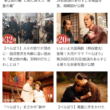
”新之助の義” に粋に訴えた ”蔦
24日放送のあらすじ＆場面写
重の義”
真、相関図が公開
【べらぼう】人々の怒りが頂点
いよいよ大田南畝（桐谷健太）
に…田沼意次を失脚に追い詰め
登場！大河ドラマ『べらぼう』
た「新之助の義」天明の打ちこ
第20回(5月25日)放送のあらすじ
わしとは？
＆新たな扮装写真が公開
「べらぼう」まさかの”劇中
【べらぼう】蔦重に手をかけた