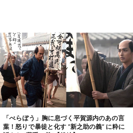
「べらぼう」胸に息づく平賀源内のあの言
葉！怒りで暴徒と化す ”新之助の義” に粋に