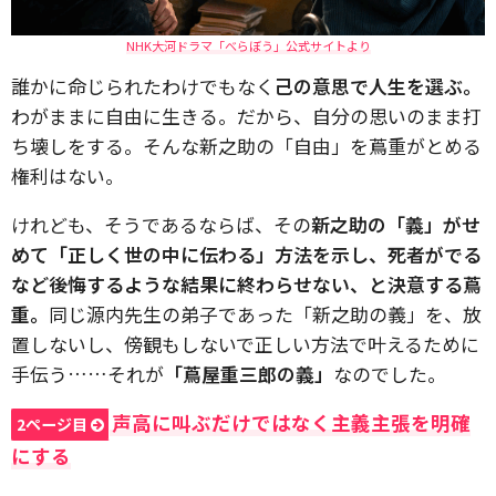
NHK大河ドラマ「べらぼう」公式サイトより
誰かに命じられたわけでもなく
己の意思で人生を選ぶ。
わがままに自由に生きる。だから、自分の思いのまま打
ち壊しをする。そんな新之助の「自由」を蔦重がとめる
権利はない。
けれども、そうであるならば、その
新之助の「義」がせ
めて「正しく世の中に伝わる」方法を示し、死者がでる
など後悔するような結果に終わらせない、と決意する蔦
重。
同じ源内先生の弟子であった「新之助の義」を、放
置しないし、傍観もしないで正しい方法で叶えるために
手伝う……それが
「蔦屋重三郎の義」
なのでした。
声高に叫ぶだけではなく主義主張を明確
2ページ目
にする