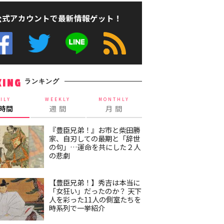
公式アカウントで最新情報ゲット！
ランキング
KING
ILY
WEEKLY
MONTHLY
4時間
週 間
月 間
『豊臣兄弟！』お市と柴田勝
家、自刃しての最期と「辞世
の句」…運命を共にした２人
の悲劇
【豊臣兄弟！】秀吉は本当に
「女狂い」だったのか？ 天下
人を彩った11人の側室たちを
時系列で一挙紹介