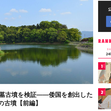
RAN
DA
2
1
2
墓古墳を検証――倭国を創出した
の古墳【前編】