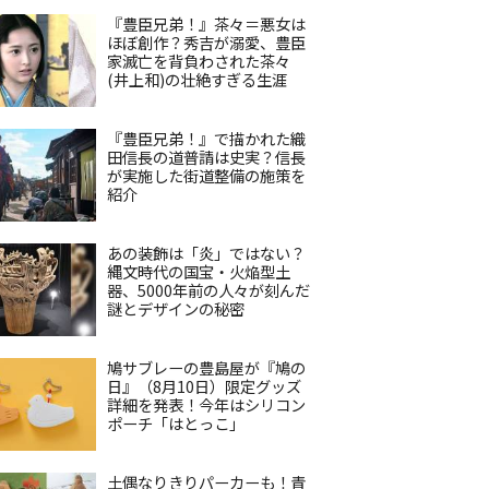
『豊臣兄弟！』茶々＝悪女は
ほぼ創作？秀吉が溺愛、豊臣
家滅亡を背負わされた茶々
(井上和)の壮絶すぎる生涯
『豊臣兄弟！』で描かれた織
田信長の道普請は史実？信長
が実施した街道整備の施策を
紹介
あの装飾は「炎」ではない？
縄文時代の国宝・火焔型土
器、5000年前の人々が刻んだ
謎とデザインの秘密
鳩サブレーの豊島屋が『鳩の
日』（8月10日）限定グッズ
詳細を発表！今年はシリコン
ポーチ「はとっこ」
土偶なりきりパーカーも！青