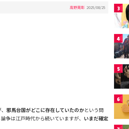
高野晃彰
2025/08/25
3
4
5
6
が、
邪馬台国がどこに存在していたのか
という問
る論争は江戸時代から続いていますが、
いまだ確定