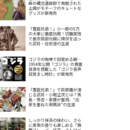
森の縄文遺跡群で発掘された
土偶がモチーフのキュートな
グッズが新発売
『豊臣兄弟！』小一郎の5万
の大軍に徹底抗戦！切腹覚悟
で長宗我部元親に降伏を迫っ
た武将・谷忠澄の生涯
ゴジラの咆哮で目覚める朝…
1954年公開『ゴジラ』の貴重
音源を搭載した「ゴジラ音声
目覚まし時計」が新発売
『豊臣兄弟！』で萩原護が演
じる武将・小堀正次とは？秀
長・秀吉・家康が重用、“出
家を重ねた実務派”の生涯
しっかり抹茶の味わい、さら
に果実の香りも楽しめる「無
糖フレーバー抹茶」ストロベ