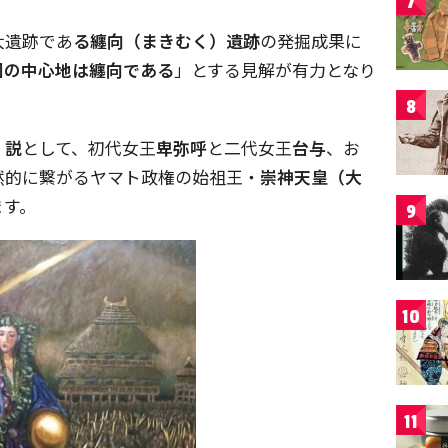
7
大遺跡であ
る纏向（まきむく）遺跡
の発掘成果に
国の中心地は纏向である
」とする見解が有力となり
8
）説
として、初代女王
卑弥呼
と二代女王
台与
、お
然的に繋がるヤマト政権の始祖王・
崇神天皇（大
ます。
9
10
11