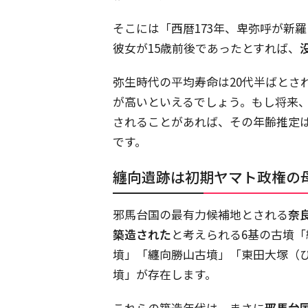
そこには「西暦173年、卑弥呼が新
彼女が15歳前後であったとすれば、
弥生時代の平均寿命は20代半ばとさ
が高いといえるでしょう。もし将来
されることがあれば、その年齢推定
です。
纏向遺跡は初期ヤマト政権の
邪馬台国の最有力候補地とされる
奈
築造された
と考えられる6基の古墳
墳」「纏向勝山古墳」「東田大塚（
墳」が存在します。
これらの築造年代は、まさに
邪馬台