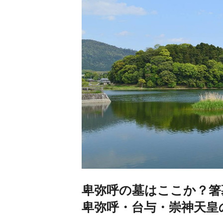
卑弥呼の墓はここか？箸
卑弥呼・台与・崇神天皇