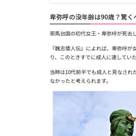
卑弥呼の没年齢は90歳？驚く
邪馬台国の初代女王・卑弥呼が死去
『魏志倭人伝』によれば、卑弥呼が
り、このときすでに成人に達してい
当時は10代前半でも成人と見なされ
なかったと考えられます。