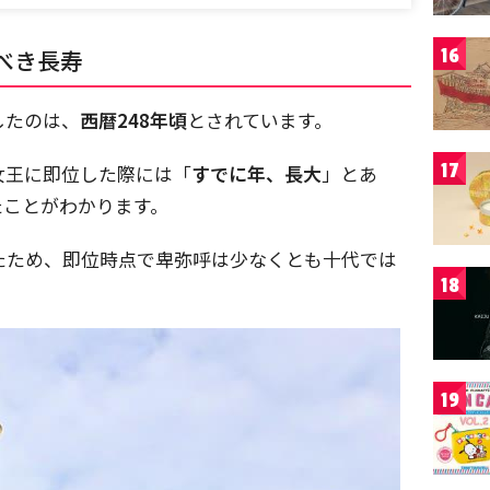
16
べき長寿
したのは、
西暦248年頃
とされています。
17
女王に即位した際には「
すでに年、長大
」とあ
たことがわかります。
たため、即位時点で卑弥呼は少なくとも十代では
18
19