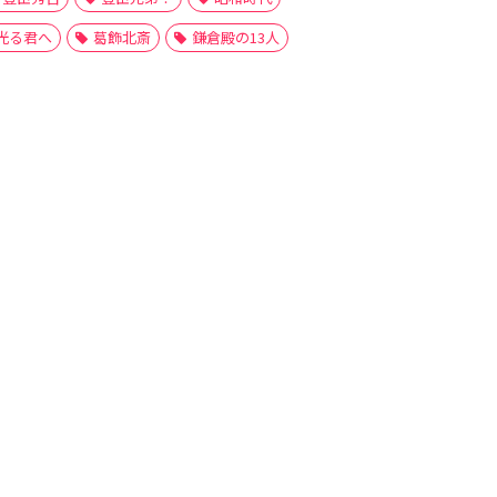
光る君へ
葛飾北斎
鎌倉殿の13人