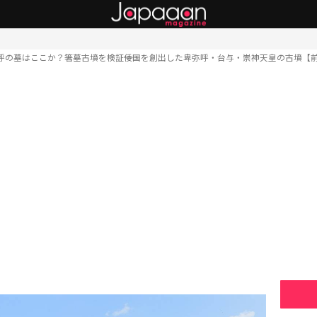
呼の墓はここか？箸墓古墳を検証――倭国を創出した卑弥呼・台与・崇神天皇の古墳【