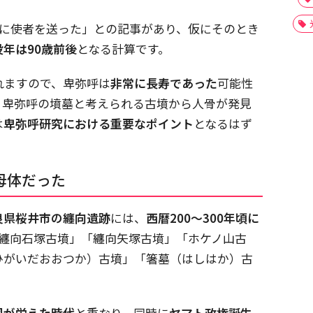
羅に使者を送った」との記事があり、仮にそのとき
没年は90歳前後
となる計算です。
れますので、卑弥呼は
非常に長寿であった
可能性
、卑弥呼の墳墓と考えられる古墳から人骨が発見
は
卑弥呼研究における重要なポイント
となるはず
母体だった
良県桜井市の纏向遺跡
には、
西暦200～300年頃に
「纏向石塚古墳」「纏向矢塚古墳」「ホケノ山古
ひがいだおおつか）古墳」「箸墓（はしはか）古
国が栄えた時代
と重なり、同時に
ヤマト政権誕生