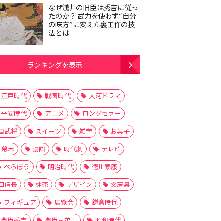
なぜ浅井の旧臣は秀吉に従っ
たのか？ 武力を使わず“自分
の味方”に変えた裏工作の技
法とは
ランキングを表示
江戸時代
戦国時代
大河ドラマ
平安時代
アニメ
ロングセラー
国武将
スイーツ
雑学
お菓子
幕末
漫画
時代劇
テレビ
べらぼう
明治時代
徳川家康
田信長
抹茶
デザイン
文房具
フィギュア
展覧会
鎌倉時代
豊臣秀吉
豊臣兄弟！
昭和時代