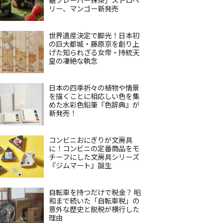
リー、マンゴー新発売
世界遺産決定で脚光！日本初
の巨大都城・藤原京を創り上
げた知られざる女帝・持統天
皇の凄絶な執念
日本の四季折々の植物や情景
を描くことに相応しい色を集
めた水彩色鉛筆『色辞典』が
新発売！
コンビニおにぎりが文房具
に！コンビニの定番商品をモ
チーフにした文房具シリーズ
『ジムマート』誕生
自転車を持つだけで税金？ 昭
和まで続いた「自転車税」の
意外な歴史と脱税が横行した
理由