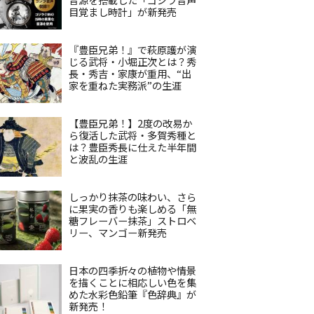
目覚まし時計」が新発売
『豊臣兄弟！』で萩原護が演
じる武将・小堀正次とは？秀
長・秀吉・家康が重用、“出
家を重ねた実務派”の生涯
【豊臣兄弟！】2度の改易か
ら復活した武将・多賀秀種と
は？豊臣秀長に仕えた半年間
と波乱の生涯
しっかり抹茶の味わい、さら
に果実の香りも楽しめる「無
糖フレーバー抹茶」ストロベ
リー、マンゴー新発売
日本の四季折々の植物や情景
を描くことに相応しい色を集
めた水彩色鉛筆『色辞典』が
新発売！