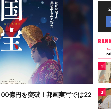
RAN
DA
2
1
2
00億円を突破！邦画実写では22