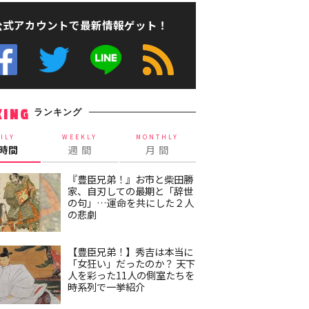
公式アカウントで最新情報ゲット！
ランキング
KING
ILY
WEEKLY
MONTHLY
4時間
週 間
月 間
『豊臣兄弟！』お市と柴田勝
家、自刃しての最期と「辞世
の句」…運命を共にした２人
の悲劇
【豊臣兄弟！】秀吉は本当に
「女狂い」だったのか？ 天下
人を彩った11人の側室たちを
時系列で一挙紹介