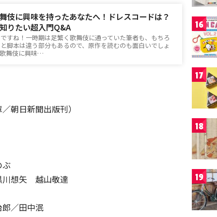
舞伎に興味を持ったあなたへ！ドレスコードは？
16
知りたい超入門Q&A
トですね！一時期は足繁く歌舞伎に通っていた筆者も、もちろ
作と脚本は違う部分もあるので、原作を読むのも面白いでしょ
歌舞伎に興味…
17
庫／朝日新聞出版刊）
18
のぶ
19
川想矢 越山敬達
郎／田中泯