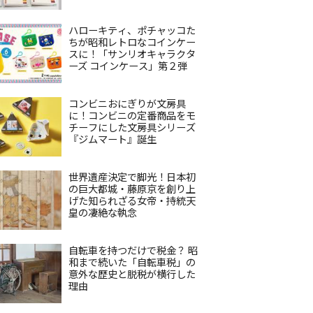
ハローキティ、ポチャッコた
ちが昭和レトロなコインケー
スに！「サンリオキャラクタ
ーズ コインケース」第２弾
コンビニおにぎりが文房具
に！コンビニの定番商品をモ
チーフにした文房具シリーズ
『ジムマート』誕生
世界遺産決定で脚光！日本初
の巨大都城・藤原京を創り上
げた知られざる女帝・持統天
皇の凄絶な執念
自転車を持つだけで税金？ 昭
和まで続いた「自転車税」の
意外な歴史と脱税が横行した
理由