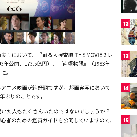
12
において、『踊る大捜査線 THE MOVIE 2 レ
13
3年公開、173.5億円）、『南極物語』（1983年
績に。
るアニメ映画が絶好調ですが、邦画実写において
14
2年ぶりのことです。
湧いた人もたくさんいたのではないでしょうか？
超初心者のための鑑賞ガイドを公開していますので、
15