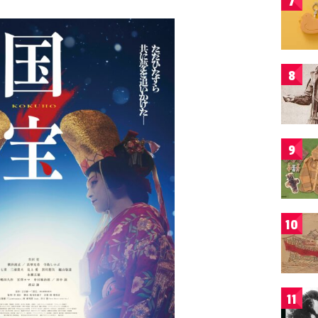
7
8
9
10
11