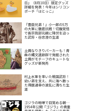
日』（8月10日）限定グッズ
詳細を発表！今年はシリコン
ポーチ「はとっこ」
『豊臣兄弟！』小一郎の5万
の大軍に徹底抗戦！切腹覚悟
で長宗我部元親に降伏を迫っ
た武将・谷忠澄の生涯
土偶なりきりパーカーも！青
森の縄文遺跡群で発掘された
土偶がモチーフのキュートな
グッズが新発売
村上水軍を率いた戦国武将！
幼い弟を支え、共に海へ散っ
た得居通幸の波乱に満ちた生
涯
ゴジラの咆哮で目覚める朝…
1954年公開『ゴジラ』の貴重
音源を搭載した「ゴジラ音声