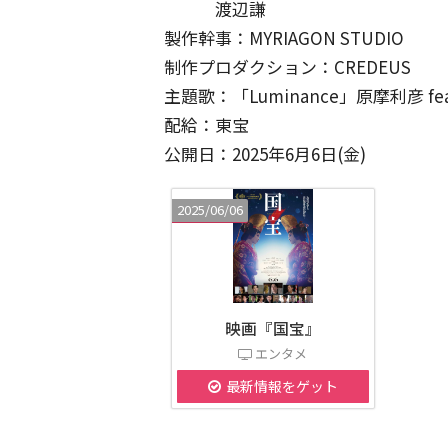
渡辺謙
製作幹事：MYRIAGON STUDIO
制作プロダクション：CREDEUS
主題歌：「Luminance」原摩利彦 feat. 
配給：東宝
公開日：2025年6月6日(金)
2025/06/06
映画『国宝』
エンタメ
最新情報をゲット