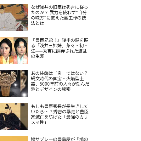
なぜ浅井の旧臣は秀吉に従っ
たのか？ 武力を使わず“自分
の味方”に変えた裏工作の技
法とは
『豊臣兄弟！』後半の鍵を握
る「浅井三姉妹」茶々・初・
江——秀吉に翻弄された波乱
の生涯
あの装飾は「炎」ではない？
縄文時代の国宝・火焔型土
器、5000年前の人々が刻んだ
謎とデザインの秘密
もしも豊臣秀長が長生きして
いたら…？秀吉の暴走と豊臣
家滅亡を防げた「最強のカリ
スマ性」
鳩サブレーの豊島屋が『鳩の