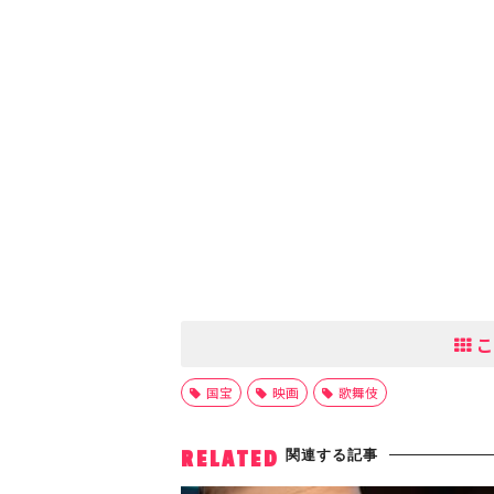
こ
国宝
映画
歌舞伎
関連する記事
RELATED