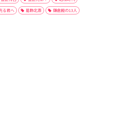
光る君へ
葛飾北斎
鎌倉殿の13人