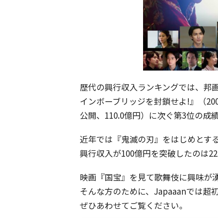
歴代の興行収入ランキングでは、邦画実写
インボーブリッジを封鎖せよ!』（200
公開、110.0億円）に次ぐ第3位の成
近年では『鬼滅の刃』をはじめとす
興行収入が100億円を突破したのは2
映画『国宝』を見て歌舞伎に興味が
そんな方のために、Japaaanでは
ぜひあわせてご覧ください。