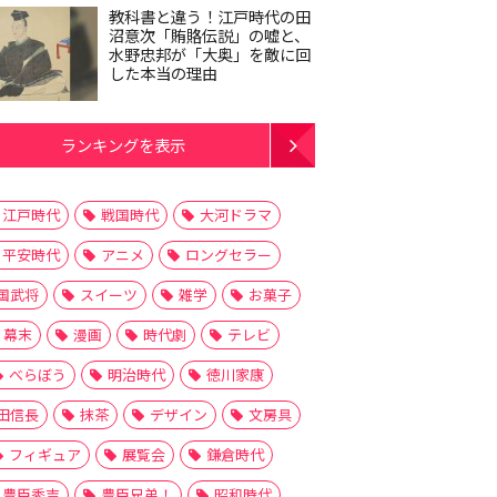
教科書と違う！江戸時代の田
沼意次「賄賂伝説」の嘘と、
水野忠邦が「大奥」を敵に回
した本当の理由
ランキングを表示
江戸時代
戦国時代
大河ドラマ
平安時代
アニメ
ロングセラー
国武将
スイーツ
雑学
お菓子
幕末
漫画
時代劇
テレビ
べらぼう
明治時代
徳川家康
田信長
抹茶
デザイン
文房具
フィギュア
展覧会
鎌倉時代
豊臣秀吉
豊臣兄弟！
昭和時代