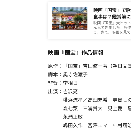
映画「国宝」で歌
食事は？鑑賞前に
映画『国宝』大ヒッ
ん見てきました。原
う。さて、映画を見て
映画『国宝』作品情報
原作：「国宝」吉田修一著（朝日文
脚本：奥寺佐渡子
監督：李相日
出演：吉沢亮
横浜流星／高畑充希 寺島し
森七菜 三浦貴大 見上愛 黒
永瀬正敏
嶋田久作 宮澤エマ 中村鴈治